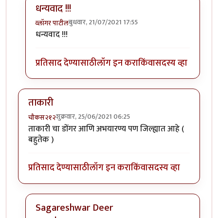
धन्यवाद !!!
बुधवार, 21/07/2021 17:55
व्लॉगर पाटील
In reply to
आवडला व्हिडीओ
by
गोरगावलेकर
धन्यवाद !!!
प्रतिसाद देण्यासाठी
लॉग इन करा
किंवा
सदस्य व्हा
ताकारी
शुक्रवार, 25/06/2021 06:25
चौकस२१२
ताकारी चा डोंगर आणि अभयारण्य पण जिल्ह्यात आहे (
बहुतेक )
प्रतिसाद देण्यासाठी
लॉग इन करा
किंवा
सदस्य व्हा
Sagareshwar Deer