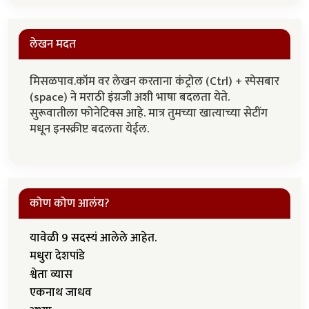
लेखन मदत
मिसळपाव.कॉम वर लेखन करताना कंट्रोल (Ctrl) + स्पेसबार
(space) ने मराठी इंग्रजी अशी भाषा बदलता येते.
सुरूवातीला फोनेटिक्स आहे. मात्र तुमच्या खात्याच्या सेटींग
मधून इनस्क्रीप्ट बदलता येईल.
कोण कोण आलंय?
यावेळी 9 सदस्यं आलेले आहेत.
मधुरा देशपांडे
श्वेता व्यास
एकनाथ जाधव