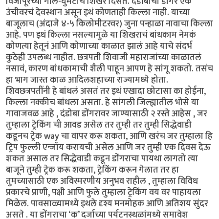
विजापूरच्या गोल-घुमटाचं शिखर दिसतं. दंडोबाचा डोंगर एक
उंचीवरचं देवस्थान असून इथं कोणताही किल्ला नाही. याच्या
बाजूलाच (अंदाजे ४-५ किलोमीटरवर) जुना पन्हाळा नावाचा किल्ला
आहे. पण इथं किल्ला नसल्यामुळे या शिखराचं बांधकाम नेमकं
कोणत्या हेतूनं आणि कोणाच्या काळात झालं आहे याचे संदर्भ
कुठेही उपलब्ध नाहीत. छत्रपती शिवाजी महाराजांच्या काळातलं
नसावं, कारण बांधकामाची शैली पाहून आपण हे सांगू शकतो. तसंच
हा भाग जास्त काळ आदिलशहाच्या राज्यामध्ये होता.
शिवछत्रपतींनी हे बांधलं असतं तर इथं एखादा छोटासा का होईना,
किल्ला नक्कीच बांधला असता. हे सांगली जिल्ह्यातील भोसे या
गावाजवळ आहे , दंडोबा डोंगरावर जाण्यासाठी २ रस्ते आहेस , जर
तुम्हाला ट्रेकिंग ची आवड असेल तर तुम्ही तर तुम्ही सिद्धेवाडी
कडूनच ट्रेक way चा वापर करू शकता, आणि खरंच जर तुम्हाला हि
ट्रिप फुल्ली एन्जॉय करायची असेल आणि जर तुम्ही एक दिवस देऊ
शकत असाल तर सिद्धेवाडी कडून डोंगराचा पायथा लागतो त्या
बाजूने तुम्ही ट्रेक करू शकता, ट्रेकिंग करून गेलात तर हा
तुमच्यासाठी एक अविस्मरणीय अनुभव राहील , तुम्हाला विविध
प्रकारचे प्राणी, पक्षी आणि फुले तुम्हाला ट्रेकिंग वय वर पाहायला
मिळेल. पावसाळ्यामध्ये इथले दृश्य मनमोहक आणि अतिशय सुंदर
असते . या डोंगराचा ‘क’ दर्जाच्या पर्यटनस्थळांमध्ये समावेश