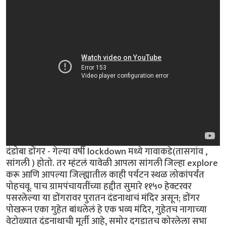
दंडोबा डोंगर - गेल्या वर्षी lockdown मध्ये गावाकडे(तासगांव ,
सांगली ) होतो. तर म्हंटलं यावेळी आपला सांगली जिल्हा explore
करू आणि आपल्या जिल्ह्यातील काही पर्यटन स्थळ लोकांपर्यंत
पोहचवू. पाच ग्रामपंचायतींच्या हद्दीत सुमारे ११५० हेक्टरवर
पसरलेल्या या डोंगरावर पुरातन दंडनाथाचं मंदिर असून; डोंगर
पोखरून एका गुहेत बांधलेलं हे एक भव्य मंदिर, गुहेतच नागाच्या
वेटोळ्यात दंडनाथाची मूर्ती आहे, समोर दगडातच कोरलेला सभा