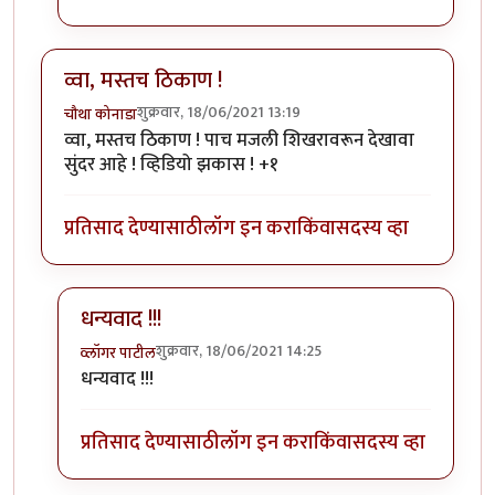
व्वा, मस्तच ठिकाण !
शुक्रवार, 18/06/2021 13:19
चौथा कोनाडा
व्वा, मस्तच ठिकाण ! पाच मजली शिखरावरून देखावा
सुंदर आहे ! व्हिडियो झकास ! +१
प्रतिसाद देण्यासाठी
लॉग इन करा
किंवा
सदस्य व्हा
धन्यवाद !!!
शुक्रवार, 18/06/2021 14:25
व्लॉगर पाटील
In reply to
व्वा, मस्तच ठिकाण !
by
चौथा कोनाडा
धन्यवाद !!!
प्रतिसाद देण्यासाठी
लॉग इन करा
किंवा
सदस्य व्हा