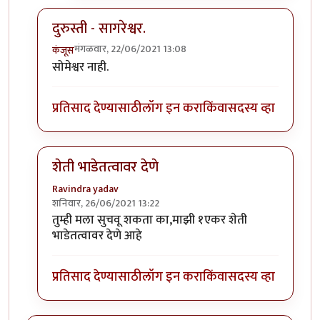
दुरुस्ती - सागरेश्वर.
मंगळवार, 22/06/2021 13:08
कंजूस
In reply to
ताकारी स्टेशनजवळ सोमेश्वर अभयारण्य.
by
कंजू
सोमेश्वर नाही.
प्रतिसाद देण्यासाठी
लॉग इन करा
किंवा
सदस्य व्हा
शेती भाडेतत्वावर देणे
Ravindra yadav
शनिवार, 26/06/2021 13:22
In reply to
ताकारी स्टेशनजवळ सोमेश्वर अभयारण्य.
by
कंजू
तुम्ही मला सुचवू शकता का,माझी १एकर शेती
भाडेतत्वावर देणे आहे
प्रतिसाद देण्यासाठी
लॉग इन करा
किंवा
सदस्य व्हा