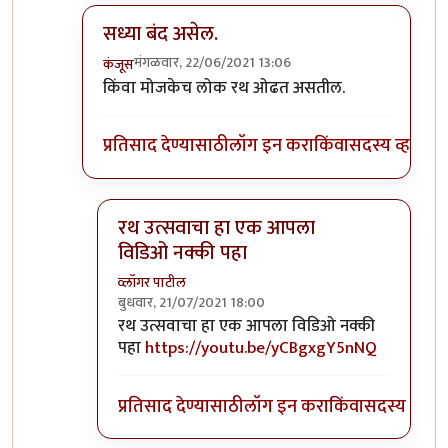
सध्या बंद असेल.
मंगळवार, 22/06/2021 13:06
कंजूस
In reply to
रथयात्रेचा व्हिडिओ
by
कपिलमुनी
किंवा मोजकेच लोक रथ ओढत असतील.
प्रतिसाद देण्यासाठी
लॉग इन करा
किंवा
सदस्य व्हा
रथ उत्सवाचा हा एक आपला
विडिओ नक्की पहा
व्लॉगर पाटील
बुधवार, 21/07/2021 18:00
In reply to
सध्या बंद असेल.
by
कंजूस
रथ उत्सवाचा हा एक आपला विडिओ नक्की
पहा
https://youtu.be/yCBgxgY5nNQ
प्रतिसाद देण्यासाठी
लॉग इन करा
किंवा
सदस्य व्हा