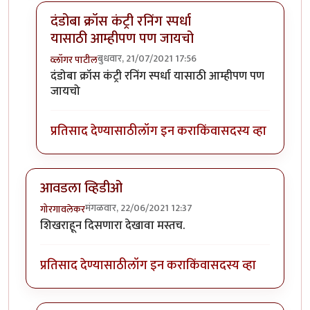
दंडोबा क्रॉस कंट्री रनिंग स्पर्धा
यासाठी आम्हीपण पण जायचो
बुधवार, 21/07/2021 17:56
व्लॉगर पाटील
In reply to
मी लहान असताना सांगलीतल्या
by
चावटमेला
दंडोबा क्रॉस कंट्री रनिंग स्पर्धा यासाठी आम्हीपण पण
जायचो
प्रतिसाद देण्यासाठी
लॉग इन करा
किंवा
सदस्य व्हा
आवडला व्हिडीओ
मंगळवार, 22/06/2021 12:37
गोरगावलेकर
शिखराहून दिसणारा देखावा मस्तच.
प्रतिसाद देण्यासाठी
लॉग इन करा
किंवा
सदस्य व्हा