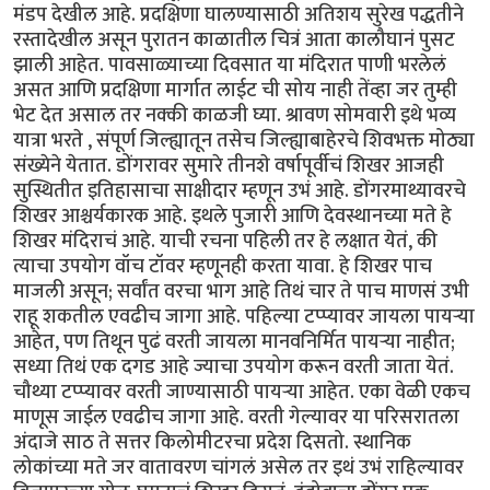
मंडप देखील आहे. प्रदक्षिणा घालण्यासाठी अतिशय सुरेख पद्धतीने
रस्तादेखील असून पुरातन काळातील चित्रं आता कालौघानं पुसट
झाली आहेत. पावसाळ्याच्या दिवसात या मंदिरात पाणी भरलेलं
असत आणि प्रदक्षिणा मार्गात लाईट ची सोय नाही तेंव्हा जर तुम्ही
भेट देत असाल तर नक्की काळजी घ्या. श्रावण सोमवारी इथे भव्य
यात्रा भरते , संपूर्ण जिल्ह्यातून तसेच जिल्ह्याबाहेरचे शिवभक्त मोठ्या
संख्येने येतात. डोंगरावर सुमारे तीनशे वर्षापूर्वीचं शिखर आजही
सुस्थितीत इतिहासाचा साक्षीदार म्हणून उभं आहे. डोंगरमाथ्यावरचे
शिखर आश्चर्यकारक आहे. इथले पुजारी आणि देवस्थानच्या मते हे
शिखर मंदिराचं आहे. याची रचना पहिली तर हे लक्षात येतं, की
त्याचा उपयोग वॉच टॉवर म्हणूनही करता यावा. हे शिखर पाच
माजली असून; सर्वांत वरचा भाग आहे तिथं चार ते पाच माणसं उभी
राहू शकतील एवढीच जागा आहे. पहिल्या टप्प्यावर जायला पायऱ्या
आहेत, पण तिथून पुढं वरती जायला मानवनिर्मित पायऱ्या नाहीत;
सध्या तिथं एक दगड आहे ज्याचा उपयोग करून वरती जाता येतं.
चौथ्या टप्प्यावर वरती जाण्यासाठी पायऱ्या आहेत. एका वेळी एकच
माणूस जाईल एवढीच जागा आहे. वरती गेल्यावर या परिसरातला
अंदाजे साठ ते सत्तर किलोमीटरचा प्रदेश दिसतो. स्थानिक
लोकांच्या मते जर वातावरण चांगलं असेल तर इथं उभं राहिल्यावर