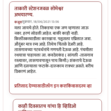
ताकारी स्टेशनजवळ सोमेश्वर
अभयारण्य.
शुक्रवार, 18/06/2021 13:56
कंजूस
मला जायचे होते. तिकडचा एक जण म्हणाला जाऊ
नका. हरणं सोडली आहेत. बाकी काही नाही.
किर्लोस्करवाडीला कारखाना. पलूसला एप्रिलात जत्रा.
औदुंबर मात्र रम्य आहे. तिथेच चितळे डेअरी आहे.
तासगावच्या पटवर्धनांचे गणपती देऊळ आहे. पंचमीला
रथयात्रा पाहायला जा. कवठेएकंड ( सांगली -तासगाव
रस्त्यावर, तासगावपासून पाच किमी.) शंकराचे देऊळ
आणि दसऱ्याला फटाके-दारुकाम रात्रभर असते. बरीच
ठिकाणं आहेत.
प्रतिसाद देण्यासाठी
लॉग इन करा
किंवा
सदस्य व्हा
काही दिवसातच यांचा हि व्हिडिओ