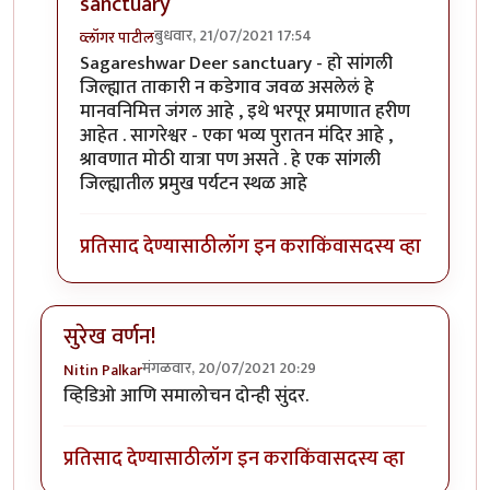
sanctuary
बुधवार, 21/07/2021 17:54
व्लॉगर पाटील
In reply to
ताकारी
by
चौकस२१२
Sagareshwar Deer sanctuary - हो सांगली
जिल्ह्यात ताकारी न कडेगाव जवळ असलेलं हे
मानवनिमित्त जंगल आहे , इथे भरपूर प्रमाणात हरीण
आहेत . सागरेश्वर - एका भव्य पुरातन मंदिर आहे ,
श्रावणात मोठी यात्रा पण असते . हे एक सांगली
जिल्ह्यातील प्रमुख पर्यटन स्थळ आहे
प्रतिसाद देण्यासाठी
लॉग इन करा
किंवा
सदस्य व्हा
सुरेख वर्णन!
मंगळवार, 20/07/2021 20:29
Nitin Palkar
व्हिडिओ आणि समालोचन दोन्ही सुंदर.
प्रतिसाद देण्यासाठी
लॉग इन करा
किंवा
सदस्य व्हा