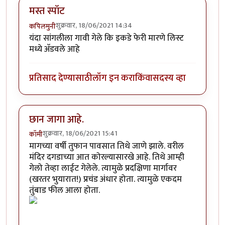
मस्त स्पॉट
शुक्रवार, 18/06/2021 14:34
कपिलमुनी
यंदा सांगलीला गावी गेले कि इकडे फेरी मारणे लिस्ट
मध्ये अ‍ॅडवले आहे
प्रतिसाद देण्यासाठी
लॉग इन करा
किंवा
सदस्य व्हा
छान जागा आहे.
शुक्रवार, 18/06/2021 15:41
कॉमी
मागच्या वर्षी तुफान पावसात तिथे जाणे झाले. वरील
मंदिर दगडाच्या आत कोरल्यासारखे आहे. तिथे आम्ही
गेलो तेव्हा लाईट गेलेले. त्यामुळे प्रदक्षिणा मार्गावर
(खरतर भुयारात!) प्रचंड अंधार होता. त्यामुळे एकदम
तुंबाड फील आला होता.