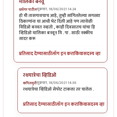
मालिका बनवू
शुक्रवार, 18/06/2021 14:24
व्लॉगर पाटील
In reply to
ताकारी स्टेशनजवळ सोमेश्वर अभयारण्य.
by
कंजू
हो मी तासगावचाच आहे, तुम्ही सांगितलेल्या सगळ्या
ठिकाणांना या आधी भेट दिली आहे पण त्यावेळी
विडिओ बनवत नव्हतो , काही दिवसातच यांचा हि
व्हिडिओ मालिका बनवून मि . पा . साठी नक्कीच
सादर करू
प्रतिसाद देण्यासाठी
लॉग इन करा
किंवा
सदस्य व्हा
रथयात्रेचा व्हिडिओ
शुक्रवार, 18/06/2021 14:36
कपिलमुनी
In reply to
काही दिवसातच यांचा हि व्हिडिओ मालिका बनव
रथयात्रेचा व्हिडिओ सेपरेट टाकला तर चालेल .
प्रतिसाद देण्यासाठी
लॉग इन करा
किंवा
सदस्य व्हा