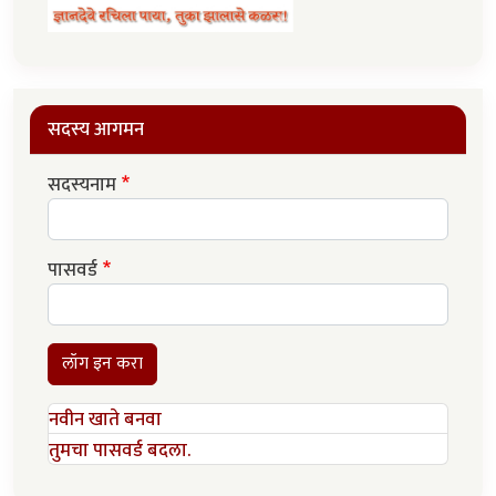
सदस्य आगमन
सदस्यनाम
पासवर्ड
लॉग इन करा
नवीन खाते बनवा
तुमचा पासवर्ड बदला.