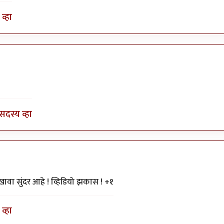
व्हा
सदस्य व्हा
ावा सुंदर आहे ! व्हिडियो झकास ! +१
व्हा