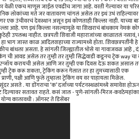
. एका वेळी एकच माणूस जाईल एवढीच जागा आहे. वरती गेल्यावर या पर
थानिक लोकांच्या मते जर वातावरण चांगलं असेल तर इथं उभं राहिल्यावर
ंगर एक उंचीवरचं देवस्थान असून इथं कोणताही किल्ला नाही. याच्या ब
ल्ला आहे. पण इथं किल्ला नसल्यामुळे या शिखराचं बांधकाम नेमकं को
 कुठेही उपलब्ध नाहीत. छत्रपती शिवाजी महाराजांच्या काळातलं नसावं
ा भाग जास्त काळ आदिलशहाच्या राज्यामध्ये होता. शिवछत्रपतींनी हे 
ीच बांधला असता. हे सांगली जिल्ह्यातील भोसे या गावाजवळ आहे , द
ेकिंग ची आवड असेल तर तुम्ही तर तुम्ही सिद्धेवाडी कडूनच ट्रेक way चा
्ली एन्जॉय करायची असेल आणि जर तुम्ही एक दिवस देऊ शकत असाल त
तुम्ही ट्रेक करू शकता, ट्रेकिंग करून गेलात तर हा तुमच्यासाठी एक
प्राणी, पक्षी आणि फुले तुम्हाला ट्रेकिंग वय वर पाहायला मिळेल.
र असते . या डोंगराचा ‘क’ दर्जाच्या पर्यटनस्थळांमध्ये समावेश होऊ
ेट दिल्यावर सतावत राहते. कसं जाल - पुणे-सांगली-मिरज-कवठेमहांक
 योग्य कालावधी : ऑगस्ट ते डिसेंबर