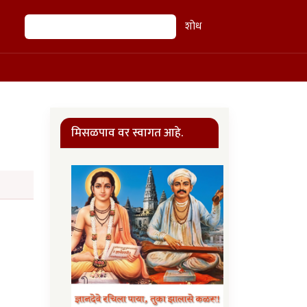
शोध
शोध
मिसळपाव वर स्वागत आहे.