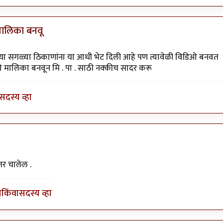
मालिका बनवू
 अभयारण्य.
by
कंजूस
ल्या सगळ्या ठिकाणांना या आधी भेट दिली आहे पण त्यावेळी विडिओ बनवत
िओ मालिका बनवून मि . पा . साठी नक्कीच सादर करू
सदस्य व्हा
 हि व्हिडिओ मालिका बनवू
by
व्लॉगर पाटील
तर चालेल .
ा
किंवा
सदस्य व्हा