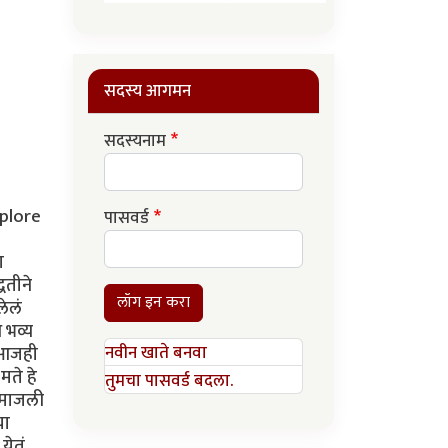
सदस्य आगमन
सदस्यनाम
xplore
पासवर्ड
ा
धतीने
लॉग इन करा
लेलं
 भव्य
खर आजही
नवीन खाते बनवा
मते हे
तुमचा पासवर्ड बदला.
च माजली
या
येतं.