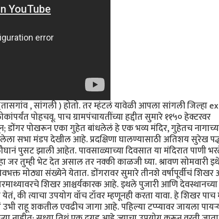
डे(तासगांव , सांगली ) होतो. तर म्हंटलं यावेळी आपला सांगली जिल्हा e
पर्यंत पोहचवू. पाच ग्रामपंचायतींच्या हद्दीत सुमारे ११५० हेक्टरवर
; डोंगर पोखरून एका गुहेत बांधलेलं हे एक भव्य मंदिर, गुहेतच नागाच्य
लेला सभा मंडप देखील आहे. प्रदक्षिणा घालण्यासाठी अतिशय सुरेख पद्
ौघानं पुसट झाली आहेत. पावसाळ्याच्या दिवसात या मंदिरात पाणी भर
्हा जर तुम्ही भेट देत असाल तर नक्की काळजी घ्या. श्रावण सोमवारी इथे
े शिवभक्त मोठ्या संख्येने येतात. डोंगरावर सुमारे तीनशे वर्षापूर्वीचं शि
ंगरमाथ्यावरचे शिखर आश्चर्यकारक आहे. इथले पुजारी आणि देवस्थानच्या 
त येतं, की त्याचा उपयोग वॉच टॉवर म्हणूनही करता यावा. हे शिखर पा
सं उभी राहू शकतील एवढीच जागा आहे. पहिल्या टप्प्यावर जायला पायऱ्
ऱ्या नाहीत; सध्या तिथं एक दगड आहे ज्याचा उपयोग करून वरती जाता 