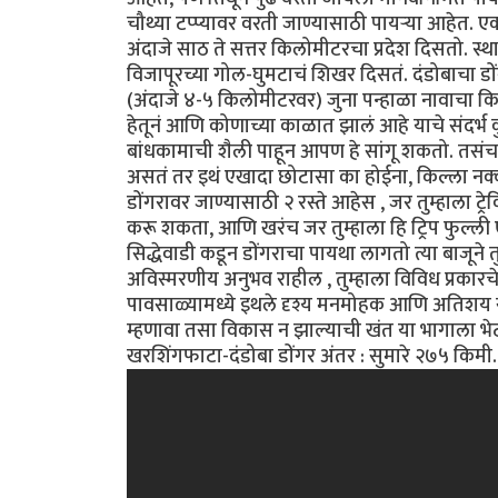
चौथ्या टप्प्यावर वरती जाण्यासाठी पायऱ्या आहेत
अंदाजे साठ ते सत्तर किलोमीटरचा प्रदेश दिसतो. स्
विजापूरच्या गोल-घुमटाचं शिखर दिसतं. दंडोबाचा डो
(अंदाजे ४-५ किलोमीटरवर) जुना पन्हाळा नावाचा कि
हेतूनं आणि कोणाच्या काळात झालं आहे याचे संदर्भ
बांधकामाची शैली पाहून आपण हे सांगू शकतो. तसंच ह
असतं तर इथं एखादा छोटासा का होईना, किल्ला नक्क
डोंगरावर जाण्यासाठी २ रस्ते आहेस , जर तुम्हाला ट्र
करू शकता, आणि खरंच जर तुम्हाला हि ट्रिप फुल
सिद्धेवाडी कडून डोंगराचा पायथा लागतो त्या बाजूने 
अविस्मरणीय अनुभव राहील , तुम्हाला विविध प्रकारचे 
पावसाळ्यामध्ये इथले दृश्य मनमोहक आणि अतिशय सुंद
म्हणावा तसा विकास न झाल्याची खंत या भागाला भ
खरशिंगफाटा-दंडोबा डोंगर अंतर : सुमारे २७५ किमी.