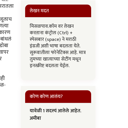
िसरातला
लेखन मदत
ाजूलाच
णत्या
मिसळपाव.कॉम वर लेखन
, कारण
करताना कंट्रोल (Ctrl) +
बांधलं
स्पेसबार (space) ने मराठी
ंडोबा
इंग्रजी अशी भाषा बदलता येते.
 वापर
सुरूवातीला फोनेटिक्स आहे. मात्र
र
तुमच्या खात्याच्या सेटींग मधून
इनस्क्रीप्ट बदलता येईल.
नही
ाळ-
कोण कोण आलंय?
यावेळी 1 सदस्यं आलेले आहेत.
अमीबा