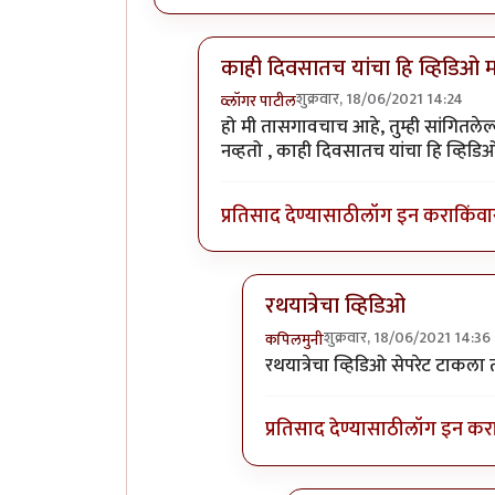
काही दिवसातच यांचा हि व्हिडिओ 
शुक्रवार, 18/06/2021 14:24
व्लॉगर पाटील
In reply to
ताकारी स्टेशनजवळ सोमेश्वर
हो मी तासगावचाच आहे, तुम्ही सांगितले
नव्हतो , काही दिवसातच यांचा हि व्हिड
प्रतिसाद देण्यासाठी
लॉग इन करा
किंवा
रथयात्रेचा व्हिडिओ
शुक्रवार, 18/06/2021 14:36
कपिलमुनी
In reply to
काही दिवसातच यांचा
रथयात्रेचा व्हिडिओ सेपरेट टाकला 
प्रतिसाद देण्यासाठी
लॉग इन कर