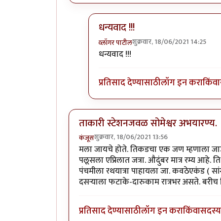
धन्यवाद !!!
शुक्रवार, 18/06/2021 14:25
व्लॉगर पाटील
In reply to
व्वा, मस्तच ठिकाण !
by
चौथ
धन्यवाद !!!
प्रतिसाद देण्यासाठी
लॉग इन करा
किंवा
ताकारी स्टेशनजवळ सोमेश्वर अभयारण्य.
शुक्रवार, 18/06/2021 13:56
कंजूस
मला जायचे होते. तिकडचा एक जण म्हणाला जाऊ
पलूसला एप्रिलात जत्रा. औदुंबर मात्र रम्य आहे
पंचमीला रथयात्रा पाहायला जा. कवठेएकंड ( स
दसऱ्याला फटाके-दारुकाम रात्रभर असते. बरीच
प्रतिसाद देण्यासाठी
लॉग इन करा
किंवा
सदस्य 