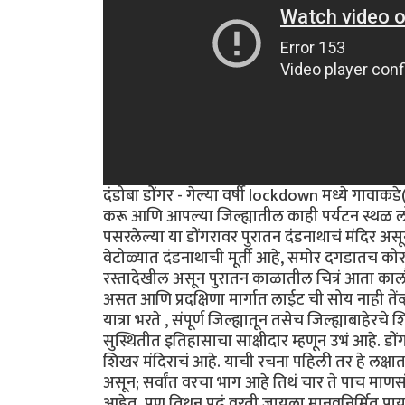
दंडोबा डोंगर - गेल्या वर्षी lockdown मध्ये गावाक
करू आणि आपल्या जिल्ह्यातील काही पर्यटन स्थळ लोकां
पसरलेल्या या डोंगरावर पुरातन दंडनाथाचं मंदिर असून
वेटोळ्यात दंडनाथाची मूर्ती आहे, समोर दगडातच कोर
रस्तादेखील असून पुरातन काळातील चित्रं आता काल
असत आणि प्रदक्षिणा मार्गात लाईट ची सोय नाही तेंव
यात्रा भरते , संपूर्ण जिल्ह्यातून तसेच जिल्ह्याबाहेरच
सुस्थितीत इतिहासाचा साक्षीदार म्हणून उभं आहे. डो
शिखर मंदिराचं आहे. याची रचना पहिली तर हे लक्षा
असून; सर्वांत वरचा भाग आहे तिथं चार ते पाच माण
आहेत, पण तिथून पुढं वरती जायला मानवनिर्मित पाय