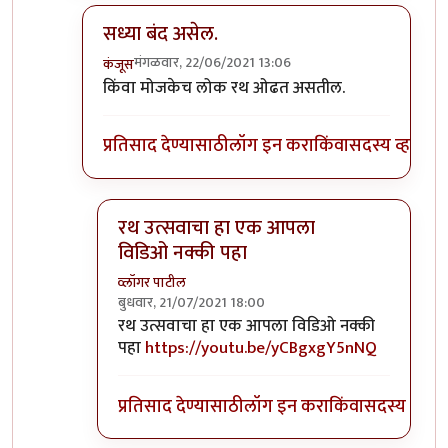
सध्या बंद असेल.
मंगळवार, 22/06/2021 13:06
कंजूस
In reply to
रथयात्रेचा व्हिडिओ
by
कपिलमुनी
किंवा मोजकेच लोक रथ ओढत असतील.
प्रतिसाद देण्यासाठी
लॉग इन करा
किंवा
सदस्य व्हा
रथ उत्सवाचा हा एक आपला
विडिओ नक्की पहा
व्लॉगर पाटील
बुधवार, 21/07/2021 18:00
In reply to
सध्या बंद असेल.
by
कंजूस
रथ उत्सवाचा हा एक आपला विडिओ नक्की
पहा
https://youtu.be/yCBgxgY5nNQ
प्रतिसाद देण्यासाठी
लॉग इन करा
किंवा
सदस्य व्हा