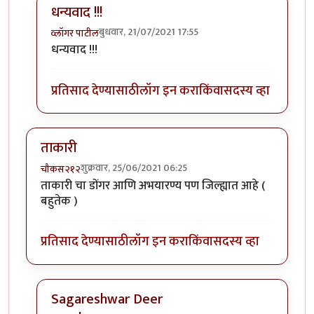
धन्यवाद !!!
बुधवार, 21/07/2021 17:55
व्लॉगर पाटील
In reply to
आवडला व्हिडीओ
by
गोरगावलेकर
धन्यवाद !!!
प्रतिसाद देण्यासाठी
लॉग इन करा
किंवा
सदस्य व्हा
ताकारी
शुक्रवार, 25/06/2021 06:25
चौकस२१२
ताकारी चा डोंगर आणि अभयारण्य पण जिल्ह्यात आहे (
बहुतेक )
प्रतिसाद देण्यासाठी
लॉग इन करा
किंवा
सदस्य व्हा
Sagareshwar Deer