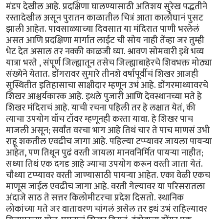
मंडप देखील आहे. प्रदक्षिणा घालण्यासाठी अतिशय सुरेख पद्धतीने
रस्तादेखील असून पुरातन काळातील चित्रं आता कालौघानं पुसट
झाली आहेत. पावसाळ्याच्या दिवसात या मंदिरात पाणी भरलेलं
असत आणि प्रदक्षिणा मार्गात लाईट ची सोय नाही तेंव्हा जर तुम्ही
भेट देत असाल तर नक्की काळजी घ्या. श्रावण सोमवारी इथे भव्य
यात्रा भरते , संपूर्ण जिल्ह्यातून तसेच जिल्ह्याबाहेरचे शिवभक्त मोठ्या
संख्येने येतात. डोंगरावर सुमारे तीनशे वर्षापूर्वीचं शिखर आजही
सुस्थितीत इतिहासाचा साक्षीदार म्हणून उभं आहे. डोंगरमाथ्यावरचे
शिखर आश्चर्यकारक आहे. इथले पुजारी आणि देवस्थानच्या मते हे
शिखर मंदिराचं आहे. याची रचना पहिली तर हे लक्षात येतं, की
त्याचा उपयोग वॉच टॉवर म्हणूनही करता यावा. हे शिखर पाच
माजली असून; सर्वांत वरचा भाग आहे तिथं चार ते पाच माणसं उभी
राहू शकतील एवढीच जागा आहे. पहिल्या टप्प्यावर जायला पायऱ्या
आहेत, पण तिथून पुढं वरती जायला मानवनिर्मित पायऱ्या नाहीत;
सध्या तिथं एक दगड आहे ज्याचा उपयोग करून वरती जाता येतं.
चौथ्या टप्प्यावर वरती जाण्यासाठी पायऱ्या आहेत. एका वेळी एकच
माणूस जाईल एवढीच जागा आहे. वरती गेल्यावर या परिसरातला
अंदाजे साठ ते सत्तर किलोमीटरचा प्रदेश दिसतो. स्थानिक
लोकांच्या मते जर वातावरण चांगलं असेल तर इथं उभं राहिल्यावर