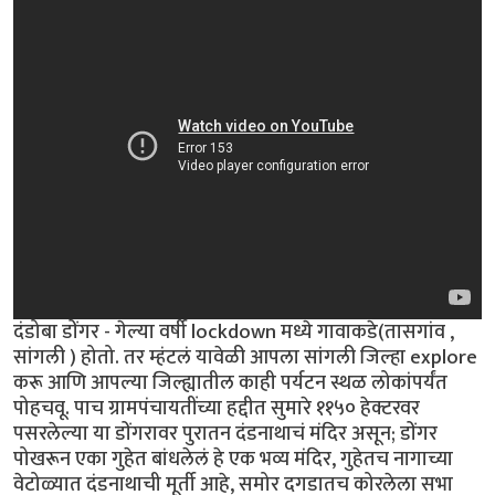
दंडोबा डोंगर - गेल्या वर्षी lockdown मध्ये गावाकडे(तासगांव ,
सांगली ) होतो. तर म्हंटलं यावेळी आपला सांगली जिल्हा explore
करू आणि आपल्या जिल्ह्यातील काही पर्यटन स्थळ लोकांपर्यंत
पोहचवू. पाच ग्रामपंचायतींच्या हद्दीत सुमारे ११५० हेक्टरवर
पसरलेल्या या डोंगरावर पुरातन दंडनाथाचं मंदिर असून; डोंगर
पोखरून एका गुहेत बांधलेलं हे एक भव्य मंदिर, गुहेतच नागाच्या
वेटोळ्यात दंडनाथाची मूर्ती आहे, समोर दगडातच कोरलेला सभा