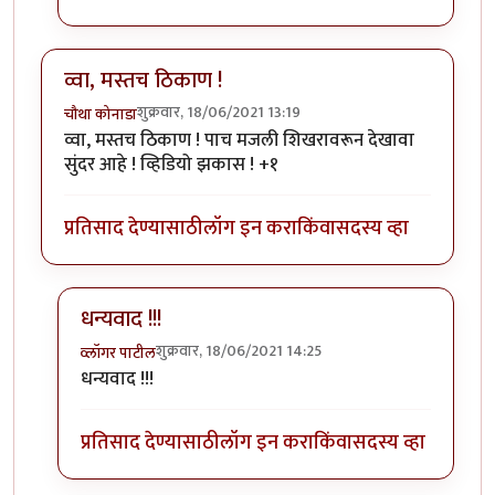
व्वा, मस्तच ठिकाण !
शुक्रवार, 18/06/2021 13:19
चौथा कोनाडा
व्वा, मस्तच ठिकाण ! पाच मजली शिखरावरून देखावा
सुंदर आहे ! व्हिडियो झकास ! +१
प्रतिसाद देण्यासाठी
लॉग इन करा
किंवा
सदस्य व्हा
धन्यवाद !!!
शुक्रवार, 18/06/2021 14:25
व्लॉगर पाटील
In reply to
व्वा, मस्तच ठिकाण !
by
चौथा कोनाडा
धन्यवाद !!!
प्रतिसाद देण्यासाठी
लॉग इन करा
किंवा
सदस्य व्हा