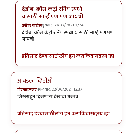
दंडोबा क्रॉस कंट्री रनिंग स्पर्धा
यासाठी आम्हीपण पण जायचो
बुधवार, 21/07/2021 17:56
व्लॉगर पाटील
In reply to
मी लहान असताना सांगलीतल्या
by
चावटमेला
दंडोबा क्रॉस कंट्री रनिंग स्पर्धा यासाठी आम्हीपण पण
जायचो
प्रतिसाद देण्यासाठी
लॉग इन करा
किंवा
सदस्य व्हा
आवडला व्हिडीओ
मंगळवार, 22/06/2021 12:37
गोरगावलेकर
शिखराहून दिसणारा देखावा मस्तच.
प्रतिसाद देण्यासाठी
लॉग इन करा
किंवा
सदस्य व्हा