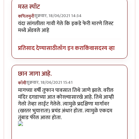
मस्त स्पॉट
शुक्रवार, 18/06/2021 14:34
कपिलमुनी
यंदा सांगलीला गावी गेले कि इकडे फेरी मारणे लिस्ट
मध्ये अ‍ॅडवले आहे
प्रतिसाद देण्यासाठी
लॉग इन करा
किंवा
सदस्य व्हा
छान जागा आहे.
शुक्रवार, 18/06/2021 15:41
कॉमी
मागच्या वर्षी तुफान पावसात तिथे जाणे झाले. वरील
मंदिर दगडाच्या आत कोरल्यासारखे आहे. तिथे आम्ही
गेलो तेव्हा लाईट गेलेले. त्यामुळे प्रदक्षिणा मार्गावर
(खरतर भुयारात!) प्रचंड अंधार होता. त्यामुळे एकदम
तुंबाड फील आला होता.