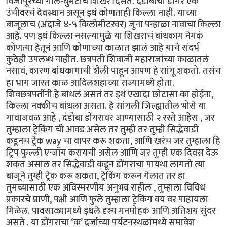
विजापूरच्या गोल-घुमटाचं शिखर दिसतं. दंडोबाचा डोंगर एक
उंचीवरचं देवस्थान असून इथं कोणताही किल्ला नाही. याच्या
बाजूलाच (अंदाजे ४-५ किलोमीटरवर) जुना पन्हाळा नावाचा किल्ला
आहे. पण इथं किल्ला नसल्यामुळे या शिखराचं बांधकाम नेमकं
कोणत्या हेतूनं आणि कोणाच्या काळात झालं आहे याचे संदर्भ
कुठेही उपलब्ध नाहीत. छत्रपती शिवाजी महाराजांच्या काळातलं
नसावं, कारण बांधकामाची शैली पाहून आपण हे सांगू शकतो. तसंच
हा भाग जास्त काळ आदिलशहाच्या राज्यामध्ये होता.
शिवछत्रपतींनी हे बांधलं असतं तर इथं एखादा छोटासा का होईना,
किल्ला नक्कीच बांधला असता. हे सांगली जिल्ह्यातील भोसे या
गावाजवळ आहे , दंडोबा डोंगरावर जाण्यासाठी २ रस्ते आहेस , जर
तुम्हाला ट्रेकिंग ची आवड असेल तर तुम्ही तर तुम्ही सिद्धेवाडी
कडूनच ट्रेक way चा वापर करू शकता, आणि खरंच जर तुम्हाला हि
ट्रिप फुल्ली एन्जॉय करायची असेल आणि जर तुम्ही एक दिवस देऊ
शकत असाल तर सिद्धेवाडी कडून डोंगराचा पायथा लागतो त्या
बाजूने तुम्ही ट्रेक करू शकता, ट्रेकिंग करून गेलात तर हा
तुमच्यासाठी एक अविस्मरणीय अनुभव राहील , तुम्हाला विविध
प्रकारचे प्राणी, पक्षी आणि फुले तुम्हाला ट्रेकिंग वय वर पाहायला
मिळेल. पावसाळ्यामध्ये इथले दृश्य मनमोहक आणि अतिशय सुंदर
असते . या डोंगराचा ‘क’ दर्जाच्या पर्यटनस्थळांमध्ये समावेश