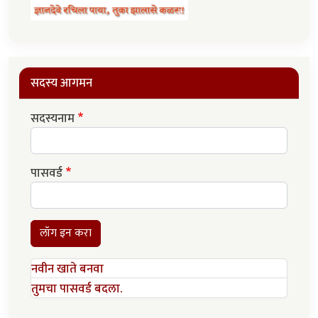
सदस्य आगमन
सदस्यनाम
पासवर्ड
लॉग इन करा
नवीन खाते बनवा
तुमचा पासवर्ड बदला.