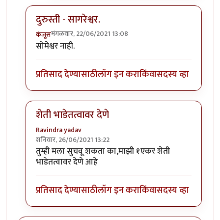
दुरुस्ती - सागरेश्वर.
मंगळवार, 22/06/2021 13:08
कंजूस
In reply to
ताकारी स्टेशनजवळ सोमेश्वर अभयारण्य.
by
कंजू
सोमेश्वर नाही.
प्रतिसाद देण्यासाठी
लॉग इन करा
किंवा
सदस्य व्हा
शेती भाडेतत्वावर देणे
Ravindra yadav
शनिवार, 26/06/2021 13:22
In reply to
ताकारी स्टेशनजवळ सोमेश्वर अभयारण्य.
by
कंजू
तुम्ही मला सुचवू शकता का,माझी १एकर शेती
भाडेतत्वावर देणे आहे
प्रतिसाद देण्यासाठी
लॉग इन करा
किंवा
सदस्य व्हा