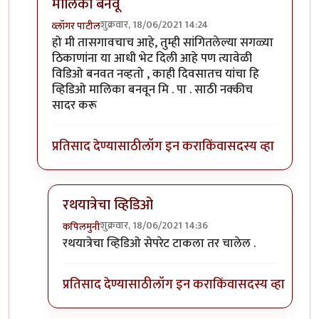
मालिका बनवू
शुक्रवार, 18/06/2021 14:24
व्लॉगर पाटील
In reply to
ताकारी स्टेशनजवळ सोमेश्वर अभयारण्य.
by
कंजू
हो मी तासगावचाच आहे, तुम्ही सांगितलेल्या सगळ्या
ठिकाणांना या आधी भेट दिली आहे पण त्यावेळी
विडिओ बनवत नव्हतो , काही दिवसातच यांचा हि
व्हिडिओ मालिका बनवून मि . पा . साठी नक्कीच
सादर करू
प्रतिसाद देण्यासाठी
लॉग इन करा
किंवा
सदस्य व्हा
रथयात्रेचा व्हिडिओ
शुक्रवार, 18/06/2021 14:36
कपिलमुनी
In reply to
काही दिवसातच यांचा हि व्हिडिओ मालिका बनव
रथयात्रेचा व्हिडिओ सेपरेट टाकला तर चालेल .
प्रतिसाद देण्यासाठी
लॉग इन करा
किंवा
सदस्य व्हा