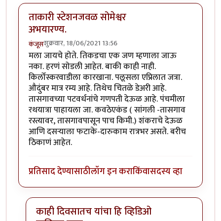
ताकारी स्टेशनजवळ सोमेश्वर
अभयारण्य.
शुक्रवार, 18/06/2021 13:56
कंजूस
मला जायचे होते. तिकडचा एक जण म्हणाला जाऊ
नका. हरणं सोडली आहेत. बाकी काही नाही.
किर्लोस्करवाडीला कारखाना. पलूसला एप्रिलात जत्रा.
औदुंबर मात्र रम्य आहे. तिथेच चितळे डेअरी आहे.
तासगावच्या पटवर्धनांचे गणपती देऊळ आहे. पंचमीला
रथयात्रा पाहायला जा. कवठेएकंड ( सांगली -तासगाव
रस्त्यावर, तासगावपासून पाच किमी.) शंकराचे देऊळ
आणि दसऱ्याला फटाके-दारुकाम रात्रभर असते. बरीच
ठिकाणं आहेत.
प्रतिसाद देण्यासाठी
लॉग इन करा
किंवा
सदस्य व्हा
काही दिवसातच यांचा हि व्हिडिओ