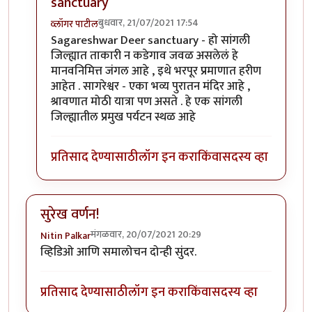
sanctuary
बुधवार, 21/07/2021 17:54
व्लॉगर पाटील
In reply to
ताकारी
by
चौकस२१२
Sagareshwar Deer sanctuary - हो सांगली
जिल्ह्यात ताकारी न कडेगाव जवळ असलेलं हे
मानवनिमित्त जंगल आहे , इथे भरपूर प्रमाणात हरीण
आहेत . सागरेश्वर - एका भव्य पुरातन मंदिर आहे ,
श्रावणात मोठी यात्रा पण असते . हे एक सांगली
जिल्ह्यातील प्रमुख पर्यटन स्थळ आहे
प्रतिसाद देण्यासाठी
लॉग इन करा
किंवा
सदस्य व्हा
सुरेख वर्णन!
मंगळवार, 20/07/2021 20:29
Nitin Palkar
व्हिडिओ आणि समालोचन दोन्ही सुंदर.
प्रतिसाद देण्यासाठी
लॉग इन करा
किंवा
सदस्य व्हा