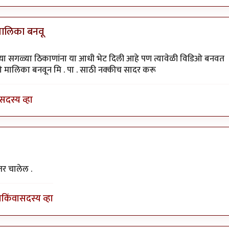
मालिका बनवू
 अभयारण्य.
by
कंजूस
ल्या सगळ्या ठिकाणांना या आधी भेट दिली आहे पण त्यावेळी विडिओ बनवत
िओ मालिका बनवून मि . पा . साठी नक्कीच सादर करू
सदस्य व्हा
 हि व्हिडिओ मालिका बनवू
by
व्लॉगर पाटील
तर चालेल .
ा
किंवा
सदस्य व्हा