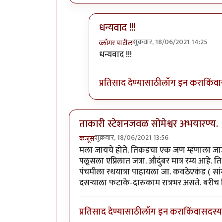
धन्यवाद !!!
शुक्रवार, 18/06/2021 14:25
व्लॉगर पाटील
In reply to
व्वा, मस्तच ठिकाण !
by
चौथ
धन्यवाद !!!
प्रतिसाद देण्यासाठी
लॉग इन करा
किंवा
ताकारी स्टेशनजवळ सोमेश्वर अभयारण्य.
शुक्रवार, 18/06/2021 13:56
कंजूस
मला जायचे होते. तिकडचा एक जण म्हणाला जाऊ
पलूसला एप्रिलात जत्रा. औदुंबर मात्र रम्य आहे
पंचमीला रथयात्रा पाहायला जा. कवठेएकंड ( स
दसऱ्याला फटाके-दारुकाम रात्रभर असते. बरीच
प्रतिसाद देण्यासाठी
लॉग इन करा
किंवा
सदस्य 