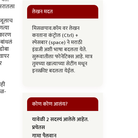
िसरातला
लेखन मदत
ाजूलाच
णत्या
मिसळपाव.कॉम वर लेखन
, कारण
करताना कंट्रोल (Ctrl) +
बांधलं
स्पेसबार (space) ने मराठी
ंडोबा
इंग्रजी अशी भाषा बदलता येते.
 वापर
सुरूवातीला फोनेटिक्स आहे. मात्र
र
तुमच्या खात्याच्या सेटींग मधून
इनस्क्रीप्ट बदलता येईल.
नही
ाळ-
कोण कोण आलंय?
यावेळी 2 सदस्यं आलेले आहेत.
प्रचेतस
गामा पैलवान