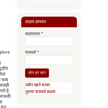
सदस्य आगमन
सदस्यनाम
xplore
पासवर्ड
ा
धतीने
लॉग इन करा
लेलं
 भव्य
खर आजही
नवीन खाते बनवा
मते हे
तुमचा पासवर्ड बदला.
च माजली
या
येतं.