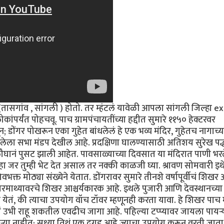
डे(तासगांव , सांगली ) होतो. तर म्हंटलं यावेळी आपला सांगली जिल्हा e
पर्यंत पोहचवू. पाच ग्रामपंचायतींच्या हद्दीत सुमारे ११५० हेक्टरवर
; डोंगर पोखरून एका गुहेत बांधलेलं हे एक भव्य मंदिर, गुहेतच नागाच्य
लेला सभा मंडप देखील आहे. प्रदक्षिणा घालण्यासाठी अतिशय सुरेख पद्
ौघानं पुसट झाली आहेत. पावसाळ्याच्या दिवसात या मंदिरात पाणी भर
्हा जर तुम्ही भेट देत असाल तर नक्की काळजी घ्या. श्रावण सोमवारी इथे
े शिवभक्त मोठ्या संख्येने येतात. डोंगरावर सुमारे तीनशे वर्षापूर्वीचं शि
ंगरमाथ्यावरचे शिखर आश्चर्यकारक आहे. इथले पुजारी आणि देवस्थानच्या 
त येतं, की त्याचा उपयोग वॉच टॉवर म्हणूनही करता यावा. हे शिखर पा
सं उभी राहू शकतील एवढीच जागा आहे. पहिल्या टप्प्यावर जायला पायऱ्
ऱ्या नाहीत; सध्या तिथं एक दगड आहे ज्याचा उपयोग करून वरती जाता 