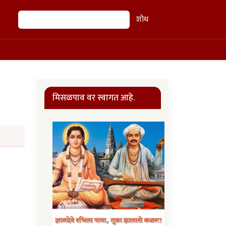
शोध
शोध
मिसळपाव वर स्वागत आहे.