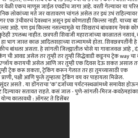
. एका वेळी एकच माणूस जाईल एवढीच जागा आहे. वरती गेल्यावर या पर
थानिक लोकांच्या मते जर वातावरण चांगलं असेल तर इथं उभं राहिल्यावर
ंगर एक उंचीवरचं देवस्थान असून इथं कोणताही किल्ला नाही. याच्या ब
ल्ला आहे. पण इथं किल्ला नसल्यामुळे या शिखराचं बांधकाम नेमकं को
 कुठेही उपलब्ध नाहीत. छत्रपती शिवाजी महाराजांच्या काळातलं नसावं
ा भाग जास्त काळ आदिलशहाच्या राज्यामध्ये होता. शिवछत्रपतींनी हे 
ीच बांधला असता. हे सांगली जिल्ह्यातील भोसे या गावाजवळ आहे , द
ेकिंग ची आवड असेल तर तुम्ही तर तुम्ही सिद्धेवाडी कडूनच ट्रेक way चा
्ली एन्जॉय करायची असेल आणि जर तुम्ही एक दिवस देऊ शकत असाल त
तुम्ही ट्रेक करू शकता, ट्रेकिंग करून गेलात तर हा तुमच्यासाठी एक
प्राणी, पक्षी आणि फुले तुम्हाला ट्रेकिंग वय वर पाहायला मिळेल.
र असते . या डोंगराचा ‘क’ दर्जाच्या पर्यटनस्थळांमध्ये समावेश होऊ
ेट दिल्यावर सतावत राहते. कसं जाल - पुणे-सांगली-मिरज-कवठेमहांक
 योग्य कालावधी : ऑगस्ट ते डिसेंबर