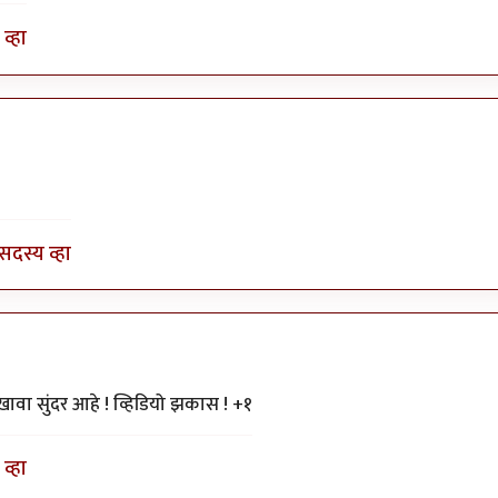
व्हा
सदस्य व्हा
ावा सुंदर आहे ! व्हिडियो झकास ! +१
व्हा