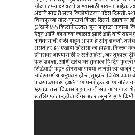
चौथ्या टप्प्यावर वरती जाण्यासाठी पायऱ्या आहेत
अंदाजे साठ ते सत्तर किलोमीटरचा प्रदेश दिसतो. स्
विजापूरच्या गोल-घुमटाचं शिखर दिसतं. दंडोबाचा डो
(अंदाजे ४-५ किलोमीटरवर) जुना पन्हाळा नावाचा कि
हेतूनं आणि कोणाच्या काळात झालं आहे याचे संदर्भ
बांधकामाची शैली पाहून आपण हे सांगू शकतो. तसंच ह
असतं तर इथं एखादा छोटासा का होईना, किल्ला नक्क
डोंगरावर जाण्यासाठी २ रस्ते आहेस , जर तुम्हाला ट्र
करू शकता, आणि खरंच जर तुम्हाला हि ट्रिप फुल
सिद्धेवाडी कडून डोंगराचा पायथा लागतो त्या बाजूने 
अविस्मरणीय अनुभव राहील , तुम्हाला विविध प्रकारचे 
पावसाळ्यामध्ये इथले दृश्य मनमोहक आणि अतिशय सुंद
म्हणावा तसा विकास न झाल्याची खंत या भागाला भ
खरशिंगफाटा-दंडोबा डोंगर अंतर : सुमारे २७५ किमी.