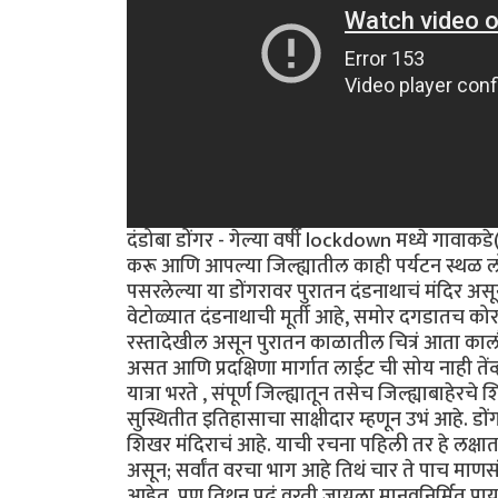
दंडोबा डोंगर - गेल्या वर्षी lockdown मध्ये गावाक
करू आणि आपल्या जिल्ह्यातील काही पर्यटन स्थळ लोकां
पसरलेल्या या डोंगरावर पुरातन दंडनाथाचं मंदिर असून
वेटोळ्यात दंडनाथाची मूर्ती आहे, समोर दगडातच कोर
रस्तादेखील असून पुरातन काळातील चित्रं आता काल
असत आणि प्रदक्षिणा मार्गात लाईट ची सोय नाही तेंव
यात्रा भरते , संपूर्ण जिल्ह्यातून तसेच जिल्ह्याबाहेरच
सुस्थितीत इतिहासाचा साक्षीदार म्हणून उभं आहे. डो
शिखर मंदिराचं आहे. याची रचना पहिली तर हे लक्षा
असून; सर्वांत वरचा भाग आहे तिथं चार ते पाच माण
आहेत, पण तिथून पुढं वरती जायला मानवनिर्मित पाय