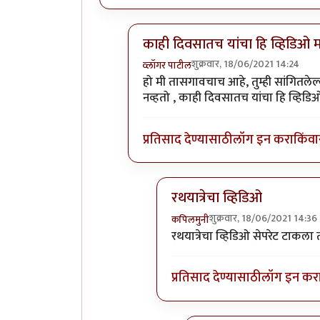
काही दिवसातच यांचा हि व्हिडिओ 
शुक्रवार, 18/06/2021 14:24
व्लॉगर पाटील
In reply to
ताकारी स्टेशनजवळ सोमेश्वर
हो मी तासगावचाच आहे, तुम्ही सांगितले
नव्हतो , काही दिवसातच यांचा हि व्हिड
प्रतिसाद देण्यासाठी
लॉग इन करा
किंवा
रथयात्रेचा व्हिडिओ
शुक्रवार, 18/06/2021 14:36
कपिलमुनी
In reply to
काही दिवसातच यांचा
रथयात्रेचा व्हिडिओ सेपरेट टाकला 
प्रतिसाद देण्यासाठी
लॉग इन कर