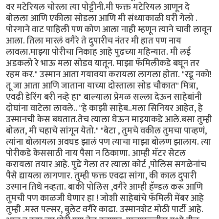
वर मटेरियल चोरला त्या पोट्टीनी.मी फक्त मटेरियल आणून दे
बोलला आणि एकीला सोडला आणि मी संध्याकाळी घरी गेलो .
पोरगाने वाट पाहिली पण कोण आला नाही म्हणून त्याने चावी लावून
आला. तिला मारलं वगैरे ते दुपारीच नंतर मी हात पण नाय
लावला.माझ्या पोरीचा निकाह आहे पुढच्या महिन्यात. मी लई
अडकलो रे भाऊ मला सोडव यातून. माझा फॅमिलीकडे बघून तर
रहम कर." उस्मान आता गयावया करायला लागला होता. "रडू नको!
तू जा आता आणि जाताना याच्या दोस्ताला सोड चौकात" मित्रा,
एवढी डेरिंग बरी नव्हे हा" बाल्याला प्रेमळ सल्ला देऊन साहेबांनी
दोघांना वाटेला लावले.. "हे काझी साहेब..मला सिनियर आहेत, हे
उस्मानची केस बघतात.तेच त्याला घेऊन माझ्याकडे आले.बसा तुम्ही
बोलत, मी चहाचे सांगून येतो." "बेटा , तुमचे वकील तुमचा पाव्हणं,
त्यांना बोलायला अवघड झालं पण त्याचा माझा बोलण झालाय. त्या
पोरीकडे केससाठी नाय पैसा न ठिकाणा. आम्ही मॅटर सेटल
करायला तयार आहे. पुढे गेला तर त्याला कोर्ट ,पोलिस सगळेनांच
पैसे द्यायला लागणार. तुम्ही फक्त एवढा सांगा, की काल दुपारी
उस्मान तिथे नव्हता. बाकी पोलिस ,वगैरे आम्ही हॅण्डल करू आणि
तुमची पण काळजी घेणार हा ! जोशी साहेबांचे फॅमिली मेंबर आहे
तुम्ही .मस्त पल्सर, बुलेट वगैरे काढा. उस्मानशेट मोठी पार्टी आहे.