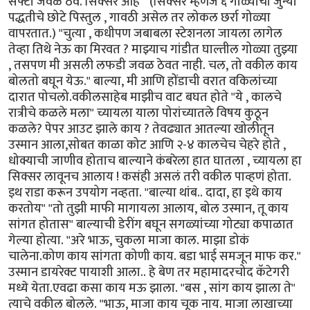
सेफ्टी जवळ ठेव. सिक्सर आहे " (सिक्सर म्हणजे ६ गोळ्यांचा जुन्या
पद्धतीचे छोटे पिस्तुल , गावठी असेल तर लोकल छर्रा गोळ्या
वापरतात.) "चुत्या , कधीपण जबाबला स्टेशनला जायला लागेल
तेव्हा तिथे नेऊ का मिरवत ? माझ्याच गांडीत घाल्तील गोळ्या तुझ्या
, तसपण मी असली लफडी जवळ ठेवत नाही. चल, तो वकील काय
बोलतो बघून येऊ." बाल्या, मी आणि होंडाची वरात वकिलांच्या
दारात पोचलो.वकीलसाहेब माझीच वाट बघत होते "ये , कालचे
रात्रीचे कळले मला" च्यायला याला पोरांच्यातले विषय कुठून
कळले? पेपर आउट झाले काय ? तेवढ्यात आतल्या खोलीतून
उस्मान आला,सोबत काळा कोट आणि २-४ कालचेच चेहरे होते ,
धोक्याची जाणीव होताच बाल्याने कंबरेला हात घातला , च्यायला हा
सिक्सर लावूनच आलाय ! कसंही असलं तरी वकील पाव्हणं होता.
इथ राडा करून उपयोग नव्हता. "बाल्या थांब.. दादा, हा इथे काय
करतोय" "तो तुझी माफी मागायला आलाय, बोल उस्मान, तू काय
सांगत होतास" बाल्याची डेरींग बघून सगळ्यांच्या गोट्या कपाळात
गेल्या होत्या. "अरे भाऊ, चुकला माजा काल. माझा डोकं
चालेना.कोण काय सांगता कोणी काय. बडा भाई समजून माफ कर."
उस्मान डायरेक्ट पायाशी आला.. हे बेण तर महामादरचोद कॅटेगरी
मध्ये येता.एवढा कसा काय मऊ झाला. "बस , सांग काय झाला ते"
त्याचे वकील बोलले. "भाऊ, माजा काय चूक नाय. माजा लाखाच्या