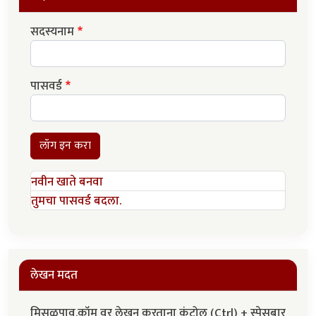
सदस्यनाम
पासवर्ड
लॉग इन करा
नवीन खाते बनवा
तुमचा पासवर्ड बदला.
लेखन मदत
मिसळपाव.कॉम वर लेखन करताना कंट्रोल (Ctrl) + स्पेसबार