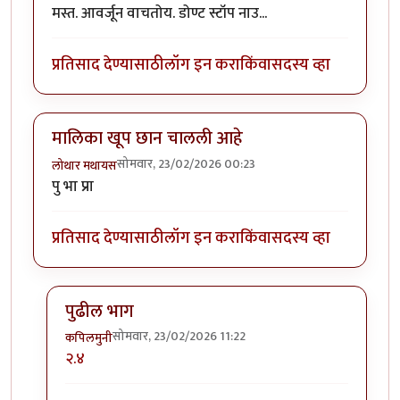
मस्त. आवर्जून वाचतोय. डोण्ट स्टॉप नाउ...
प्रतिसाद देण्यासाठी
लॉग इन करा
किंवा
सदस्य व्हा
मालिका खूप छान चालली आहे
सोमवार, 23/02/2026 00:23
लोथार मथायस
पु भा प्रा
प्रतिसाद देण्यासाठी
लॉग इन करा
किंवा
सदस्य व्हा
पुढील भाग
सोमवार, 23/02/2026 11:22
कपिलमुनी
In reply to
मालिका खूप छान चालली आहे
by
लोथार मथाय
२.४