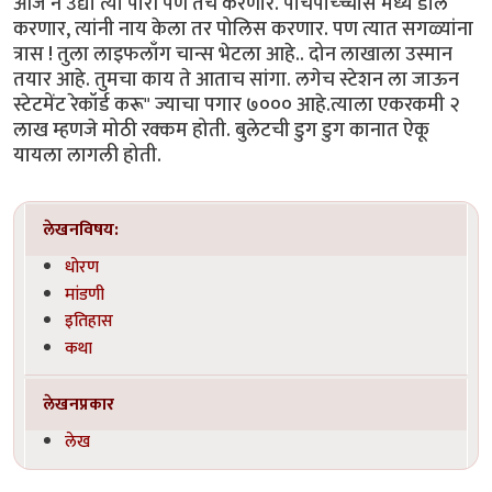
आज न उद्या त्या पोरी पण तेच करणार. पाचपाच्च्चीस मध्ये डील
करणार, त्यांनी नाय केला तर पोलिस करणार. पण त्यात सगळ्यांना
त्रास ! तुला लाइफलाँग चान्स भेटला आहे.. दोन लाखाला उस्मान
तयार आहे. तुमचा काय ते आताच सांगा. लगेच स्टेशन ला जाऊन
स्टेटमेंट रेकॉर्ड करू" ज्याचा पगार ७००० आहे.त्याला एकरकमी २
लाख म्हणजे मोठी रक्कम होती. बुलेटची डुग डुग कानात ऐकू
यायला लागली होती.
लेखनविषय:
धोरण
मांडणी
इतिहास
कथा
लेखनप्रकार
लेख