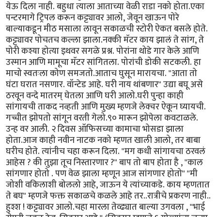
येऊ दिला नाही. बहुधा त्याला आताच्या वेळी राडा नको होता.एका
पन्टरमागे ट्रिपल करून कट्ट्यावर आलो, जेवून खाऊन पोरे
बाल्याकडून मीठ मसाला लावून सकाळची स्टोरी ऐकत बसले होते.
कट्ट्यावर पोचतच कल्ला झाला.नक्की मॅटर काय झालं ते सांग, ते
पोरी कश्या होत्या इथवर सगळे प्रश्न. पोरांना थोडे गार केले आणि
उस्मान आणि मामूचा मॅटर सांगितला. पोरांची डोकी सटकली. हा
माचो स्वतःला कोण समजतो.आताच घुसून मारायचा. "आता तो
घंटा घरात नसणार. वॉन्टेड आहे. घरी नाय थांबणार" उद्या बघू असे
ठरवून वन्दे मातरम् घेतला आणि घरी आलो.घरी पुन्हा काही
सांगायची ताकद नव्हती आणि मुख्य म्हणजे लेक्चर ऐकून घ्यायची.
गच्चीत झोपतो सांगून वरती गेलो.९० मारून झोपेला कवटाळले.
उन्ह वर आली. २ दिवस ऑफिसच्या कामाचा भोसडा झाला
होता.आज काही नवीन नाटक नको म्हणत खाली आलो, तर बाबा
घरीच होते. त्यांनीच चहा करून दिला. "मग कधी सांगायचा ठरवलं
आहेस ? की तुझा तूच निस्तारणार ?" बाप तो बाप होता है , "काल
सांगणार होतो . पण वेळ झाला म्हणून आज सांगणार होतो" "मी
जोशी वकिलाशी बोललो आहे, जाऊन ये त्यांच्याकडे. काय म्हणतात
ते बघ" म्हणजे फक्त सकाळचे कळले आहे तर..रात्रीचे प्रकरण नाही..
हुश्श ! कट्ट्यावर आलो.चहा मारला तेव्ढ्यात बाल्या उगवला , "भाई