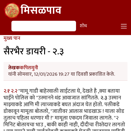
Skip to main content
मिसळपाव
शोध
शोध
मुख्य पान
सैरभैर डायरी - २.३
लेखक
कपिलमुनी
यांनी सोमवार, 12/01/2026 19:27 या दिवशी प्रकाशित केले.
२.१
२.२
"मामू गाडी बाहेरवाली साईटला घे, देखते है ,क्या बताया
भाईंने पोलिस को "उस्मानने थंड आवाजात सांगितले.
२.३
उस्मान
माझ्याकडे आणि मी त्याच्याकडे बघत अंदाज घेत होतो. पलीकडे
डोकावून मामूला बोललो, "जातीवर आलास भाडखाऊ ! याला सोड
तुलाच पहिला धरणार मी !" मामूला एकदम जिवाला लागले. "२
मिनिट बोलायचा भाउ , बाकी काही नाही, दीदीचा रीश्तेदार लागतो