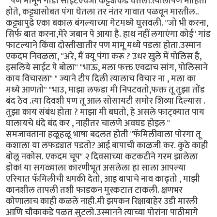
" पण मामूने गाडी साईटऐवजी कट्ट्याकडे घेतली.त्यालापण माहिती
होते, कट्ट्यासोबत पंगा घेतला तर नंतर गावात पळवून मारतील..
कट्ट्यापुढे एका बकाल बंगल्याच्या गेटमध्ये घुसवली. "जो भी करना,
सिर्फ बात करना,मेरे जबान पे आया है. हाथ नहीं लगाएंगा कोई" गांड
फाटल्याने किंवा दोस्तीखातीर पण मामू मध्ये पडला होता.उस्मान
एकदम निवळला, "अरे, मैं क्यू पंगा करू ? उधर खुले में पोलिस है,
इसलिये साईट पे बोला" "भाऊ, मला फक्त एवढाच सांग, पोलिसाने
काय विचारला" " ज्याने टीप दिली त्यालाच विचार ना , मला का
मध्ये आणतो" "भाउ, माझा लफडा मी निपटवतो,फक्त तू तुझा तोंड
बंद ठेव .त्या दिवशी पण तू आल सोसायटी समोर शिव्या दिल्यास .
तुझा काय संबंध होता ? माझा मी बघतो, हे असले फाट्क्यात पाय
घालायचे धंदे बंद कर , नाहीतर चालणे अवघड होइल "
समजावताना हळूहळू भाषा बदलत होती "फॅमिलीवाला पोरगा तू
कशाला या लफड्यात पडतो? आई बापाची काळजी कर. कुठे काही
बोलू नकोस. एकदम चूप" २ दिवसाच्या कटकटीने गरम झालेला
डोक! या सगळ्याला कारणीभूत असलेला हा साला आपल्या
एरियात फॅमिलीची धमकी देतो, आइ बापाचे नाव काढ्तो , माझी
कानशील तापली तशी फाडकन मुस्कटात टाकली. क्षणभर
कोणालाच काही कळले नाही.मी झपकन रिक्षाबाहेर उडी मारली
आणि चौकाकडे पळत सुटलो.उस्मानने त्याच्या पोरांना पाठीमागे