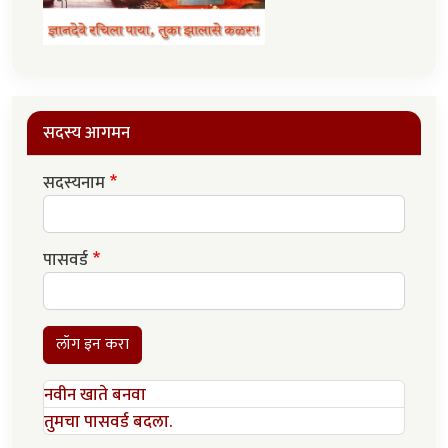
सदस्य आगमन
सदस्यनाम
पासवर्ड
लॉग इन करा
नवीन खाते बनवा
तुमचा पासवर्ड बदला.