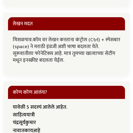
लेखन मदत
मिसळपाव.कॉम वर लेखन करताना कंट्रोल (Ctrl) + स्पेसबार
(space) ने मराठी इंग्रजी अशी भाषा बदलता येते.
सुरूवातीला फोनेटिक्स आहे. मात्र तुमच्या खात्याच्या सेटींग
मधून इनस्क्रीप्ट बदलता येईल.
कोण कोण आलंय?
यावेळी 5 सदस्यं आलेले आहेत.
साहित्ययात्री
चंद्रसूर्यकुमार
नावातकायआहे