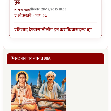
पुढे
सोमवार, 28/12/2015 18:58
शाम भागवत
द स्केअरक्रो - भाग ‍२७
प्रतिसाद देण्यासाठी
लॉग इन करा
किंवा
सदस्य व्हा
मिसळपाव वर स्वागत आहे.