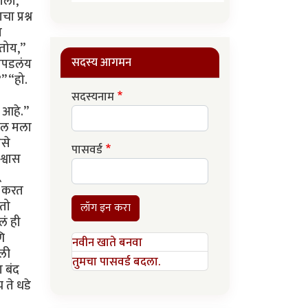
सदस्य आगमन
सदस्यनाम
पासवर्ड
लॉग इन करा
नवीन खाते बनवा
तुमचा पासवर्ड बदला.