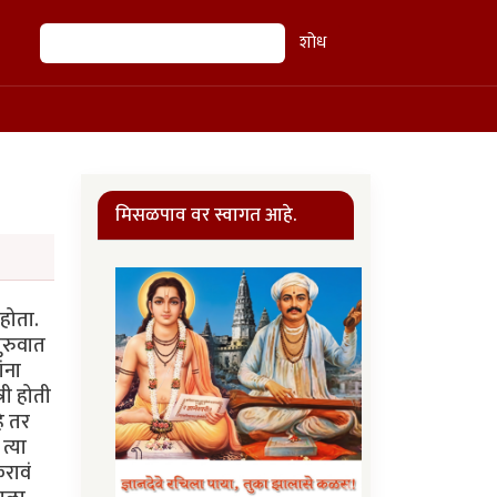
शोध
शोध
मिसळपाव वर स्वागत आहे.
ी काम करणारे सगळे अभिनेते आहेत आणि प्रत्यक्षात कुणाचेही कुठल्याही प्रकारचे हाल केले जात नाहीत. तो फक्त अभिनय असतो.” “लेग ब्रेसेसचं काय?” “रेकॉर्डमध्ये त्याच्याबद्दल काहीही नाहीये पण आम्ही ते शोधून काढू. जर कुरियर उर्फ स्टोन आणि मॅकगिनिस यांना अबासिओफिलीयाने एकत्र आणलं असेल, तर आम्ही ते शोधून काढू. जर ते एखाद्या आयर्न मेडन चॅटरूममध्ये भेटले असतील, तर आम्ही तेही शोधून काढू.” “तुम्हाला त्याचं खरं नाव मार्क कुरियर आहे, हे कसं समजलं?” “तुला आठवतं त्या सर्व्हर फार्मच्या दरवाज्याच्या बाजूला एक बायोमेट्रिक रीड