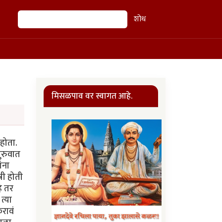
शोध
शोध
मिसळपाव वर स्वागत आहे.
ी काम करणारे सगळे अभिनेते आहेत आणि प्रत्यक्षात कुणाचेही कुठल्याही प्रकारचे हाल केले जात नाहीत. तो फक्त अभिनय असतो.” “लेग ब्रेसेसचं काय?” “रेकॉर्डमध्ये त्याच्याबद्दल काहीही नाहीये पण आम्ही ते शोधून काढू. जर कुरियर उर्फ स्टोन आणि मॅकगिनिस यांना अबासिओफिलीयाने एकत्र आणलं असेल, तर आम्ही ते शोधून काढू. जर ते एखाद्या आयर्न मेडन चॅटरूममध्ये भेटले असतील, तर आम्ही तेही शोधून काढू.” “तुम्हाला त्याचं खरं नाव मार्क कुरियर आहे, हे कसं समजलं?” “तुला आठवतं त्या सर्व्हर फार्मच्या दरवाज्याच्या बाजूला एक बायोमेट्रिक रीड