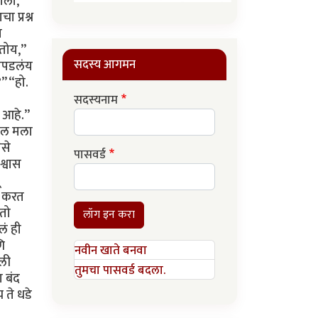
सदस्य आगमन
सदस्यनाम
पासवर्ड
लॉग इन करा
नवीन खाते बनवा
तुमचा पासवर्ड बदला.