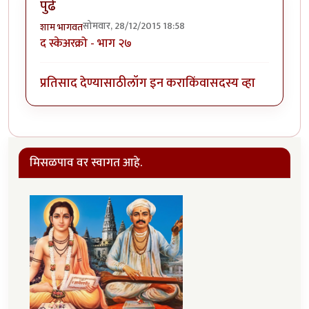
पुढे
सोमवार, 28/12/2015 18:58
शाम भागवत
द स्केअरक्रो - भाग ‍२७
प्रतिसाद देण्यासाठी
लॉग इन करा
किंवा
सदस्य व्हा
मिसळपाव वर स्वागत आहे.