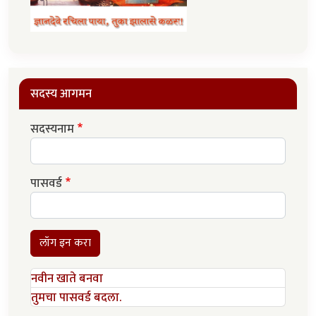
सदस्य आगमन
सदस्यनाम
पासवर्ड
लॉग इन करा
नवीन खाते बनवा
तुमचा पासवर्ड बदला.