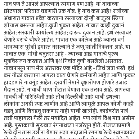
गाव पण ते आपलं आपल्यात रममाण पण आहे. या गावाच्या
छोटयाशा परिघात घडणारी एक गोष्ट. हे गाव कसं आहे? रात्रीच्या
अंधारात गावात प्रवेश करताना रस्त्याच्या दोन्ही बाजूला स्त्रिया
शौचास बसल्या आहेत.कुत्री भुंकत आहेत. गावात काही दुकानं
आहेत; सरकारी कार्यालयं आहेत; दारुच दुकान आहे. इथं रस्त्यावर
येणारे घरांचे चौथरे आहेत. गावात एक कॉलेज आहे ज्याला वर्ग
भरवण्यास पुरेशी इमारत नसल्याने ते जणू 'शांतीनिकेतन' आहे. या
गावात एक 'गांधी चबुतरा' आहे - ज्याच्या आड गावाचे पुरुष
मूत्रविसर्जन करतात आणि इथं निवांत कुत्री बसलेली असतात.
गावापासून पाच मैल अंतरावर एक मंदिर आहे - जिथं जत्रा भरते. इथं
कर गोळा करताना आपला वाटा घेणारे कर्मचारी आहेत आणि फुकट
हादडणारे गावगुंड आहेत. दरवर्षी नेमाने वृक्षारोपण होणारे उजाड
मैदान आहे. गावाची घाण पोटात घेणारा एक तलाव आहे. आपल्या
गावची जी परिस्थिती आहे तीच दिल्लीची आहे याची इथल्या
लोकांना अगदी स्पष्ट जाणीव आहे आणि त्यामुळे आपलं कोणी काही
घडवू आणि बिघडवू शकणार नाही याची खात्रीही. कादंबरीत पात्रं
तशी पाहायला गेली तर मर्यादित आहेत; पण त्यांचं विश्व मात्र असीम
आहे. पुस्तकाची सुरुवात रंगनाथच्या नजरेतून होते. रोजच्याप्रमाणे
रेल्वे दोन तास उशीरा येणार अशा अंदाजाने रंगनाथ रेल्वे स्थानकावर