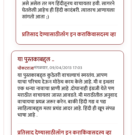
In reply to
तिरक्या लेखनाचा बेताज बादशहा
by
ऋषिकेश
असे असेल तर मग हिंदीतूनच वाचायला हवी. सागरने
घेतलेली आहेच ही हिंदी कादंबरी. त्यालाच आणायला
सांगतो आता ;)
प्रतिसाद देण्यासाठी
लॉग इन करा
किंवा
सदस्य व्हा
या पुस्तकाबद्द्ल ..
मंगळवार, 09/04/2013 17:03
चौकटराजा
या पुस्तकाबद्द्ल कुठेतरी वाचल्याचं स्मरतंय. आपण
याचा परिचय देऊन मोठेच काम केले आहे. मी व इथला
एक धन्या नावाचा प्राणी आहे .दोघानाही इंग्रजी येते पण
मराठीत वाचायला जास्त आवडते. मी मराठीतील अनुवाद
वाचायचा प्रयत्न जरूर करेन. बाकी हिंदी गद्य व पद्य
साहित्याबद्द्ल मला प्रचंड आदर आहे. हिंदी ही खूप संपन्न
भाषा आहे .
प्रतिसाद देण्यासाठी
लॉग इन करा
किंवा
सदस्य व्हा