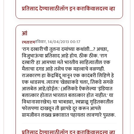
प्रतिसाद देण्यासाठी
लॉग इन करा
किंवा
सदस्य व्हा
आं
रविवार, 14/04/2013 00:17
रमताराम
In reply to
मला हे पुस्तक अतीशय भिक्कार
by
विजुभाऊ
'राग दरबारी'ची तुलना दमांच्या कथांशी....? अच्छा,
विजुभाऊंचा प्रतिसाद आहे होय. ठीक ठीक. 'राग
दरबारी' हा आमच्या मते भारतीय साहित्यातील एक
मैलाचा दगड आहे तसेच एक महत्त्वाचे वळणही.
राजकारण हा केंद्रबिंदू मानून एक कादंबरी लिहिणे हे
एक धाडसच. त्यातच 'खेड्याकडे चला, तिकडे सगळे
आलबेल आहे/होईल.' (अलिकडे ऐकलेल्या 'इंडियात
बलात्कार होतात भारतात बलात्कार होत नाहीत.' या
विधानासारखेच) या भाबड्या, स्वप्नाळू गृहितकातील
फोलपणा दाखवून ती झापडे दूर करून आपले
ग्रामजीवन लख्ख प्रकाशात पहायला लावणारे पुस्तक.
प्रतिसाद देण्यासाठी
लॉग इन करा
किंवा
सदस्य व्हा