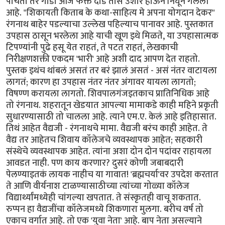
पोचतो तर गाडी आज फक्त दीड तास उशीर होऊन निघून गेलेली
आहे. "शिकायती किताब के कथा-साहित्य मे अपना योगदान देकर"
रंगनाथ बाहेर पडल्याचा उल्लेख पहिल्याच पानावर आहे. पुस्तकात
उपहास ठासून भरलेला आहे याची खूण इथे मिळते, या उपहासात्मक
टिपण्यांनी पुढे हसू येत राहतं, ते पटत राहतं, लेखकाची
निरीक्षणशक्ती एकदम 'भारी' आहे अशी दाद आपण देत राहतो.
पुस्तक इथंच थांबलं असतं तर बरं झालं असतं - असं नंतर वाटायला
लागतं; कारण हा उपहास नंतर नंतर अंगावर यायला लागतो;
विषण्ण करायला लागतो. शिवपालगंजइतकाच प्रातिनिधिक आहे
तो रंगनाथ. शहरातून खेडयात आपल्या मामाकडे काही महिने प्रकृती
सुधारण्यासाठी तो चालला आहे. त्याने एम.ए. केलं आहे इतिहासात.
तिथं आहेत वैद्यजी - रंगनाथचे मामा. वैद्यजी बरंच काही आहेत. ते
वैद्य तर आहेतच शिवाय कॉलेजचे व्यवस्थापक आहेत; सहकारी
संस्थेचे व्यवस्थापक आहेत. त्यांना अशा दोन दोन पदांवर राहायला
आवडत नाही. पण काय करणार? दुसरं कोणी जबाबदारी
पेलण्याइतकं लायक नाहीच या गावात! 'ब्रह्मचर्या'वर उपदेश करतात
ते आणि वीर्यनाश टाळण्यासाठीच्या त्यांच्या गोळ्या कॉलेज
विद्यार्थ्यांमध्येही चांगल्या खपतात. ते संस्कृतही वाचू शकतात.
रुप्पन हा वैद्यजींचा कॉलेजमध्ये शिकणारा मुलगा. बरीच वर्ष तो
एकाच वर्गात आहे. तो एक 'युवा नेता' आहे. बाप नेता असल्याने