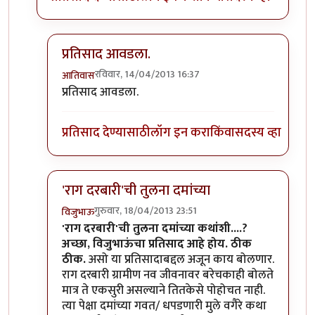
प्रतिसाद आवडला.
रविवार, 14/04/2013 16:37
आतिवास
In reply to
आं
by
रमताराम
प्रतिसाद आवडला.
प्रतिसाद देण्यासाठी
लॉग इन करा
किंवा
सदस्य व्हा
'राग दरबारी'ची तुलना दमांच्या
गुरुवार, 18/04/2013 23:51
विजुभाऊ
In reply to
आं
by
रमताराम
'राग दरबारी'ची तुलना दमांच्या कथांशी....?
अच्छा, विजुभाऊंचा प्रतिसाद आहे होय. ठीक
ठीक.
असो या प्रतिसादाबद्दल अजून काय बोलणार.
राग दरबारी ग्रामीण नव जीवनावर बरेचकाही बोलते
मात्र ते एकसुरी असल्याने तितकेसे पोहोचत नाही.
त्या पेक्षा दमांच्या गवत/ धपडणारी मुले वगैरे कथा