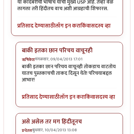
या कादंबरीची भाषाच याची मुख्य USP आहे. तेव्हा वेळ
लागला तरी हिंदीतच वाच अशी आग्रहाची शिफारस.
प्रतिसाद देण्यासाठी
लॉग इन करा
किंवा
सदस्य व्हा
बाकी इतका छान परिचय वाचूनही
मंगळवार, 09/04/2013 17:01
ऋषिकेश
In reply to
तिरक्या लेखनाचा बेताज बादशहा
by
ऋषिकेश
बाकी इतका छान परिचय वाचूनही तोकडाच वाटतोय
यातच पुस्तकाचची ताकद दिसून येते! परिचयाबद्दल
आभार!
प्रतिसाद देण्यासाठी
लॉग इन करा
किंवा
सदस्य व्हा
असे असेल तर मग हिंदीतूनच
बुधवार, 10/04/2013 13:08
प्रचेतस