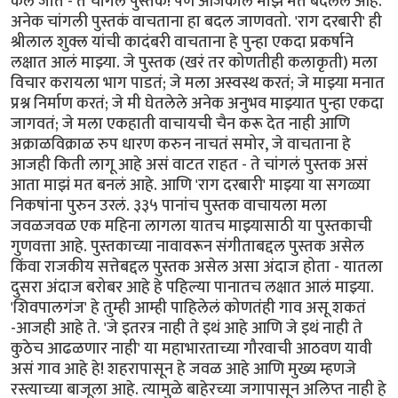
केलं जातं - ते चांगलं पुस्तक! पण आजकाल माझं मत बदललं आहे.
अनेक चांगली पुस्तकं वाचताना हा बदल जाणवतो. 'राग दरबारी' ही
श्रीलाल शुक्ल यांची कादंबरी वाचताना हे पुन्हा एकदा प्रकर्षाने
लक्षात आलं माझ्या. जे पुस्तक (खरं तर कोणतीही कलाकृती) मला
विचार करायला भाग पाडतं; जे मला अस्वस्थ करतं; जे माझ्या मनात
प्रश्न निर्माण करतं; जे मी घेतलेले अनेक अनुभव माझ्यात पुन्हा एकदा
जागवतं; जे मला एकहाती वाचायची चैन करू देत नाही आणि
अक्राळविक्राळ रुप धारण करुन नाचतं समोर, जे वाचताना हे
आजही किती लागू आहे असं वाटत राहत - ते चांगलं पुस्तक असं
आता माझं मत बनलं आहे. आणि 'राग दरबारी' माझ्या या सगळ्या
निकषांना पुरुन उरलं. ३३५ पानांच पुस्तक वाचायला मला
जवळजवळ एक महिना लागला यातच माझ्यासाठी या पुस्तकाची
गुणवत्ता आहे. पुस्तकाच्या नावावरून संगीताबद्दल पुस्तक असेल
किंवा राजकीय सत्तेबद्दल पुस्तक असेल असा अंदाज होता - यातला
दुसरा अंदाज बरोबर आहे हे पहिल्या पानातच लक्षात आलं माझ्या.
'शिवपालगंज' हे तुम्ही आम्ही पाहिलेलं कोणतंही गाव असू शकतं
-आजही आहे ते. 'जे इतरत्र नाही ते इथं आहे आणि जे इथं नाही ते
कुठेच आढळणार नाही' या महाभारताच्या गौरवाची आठवण यावी
असं गाव आहे हे! शहरापासून हे जवळ आहे आणि मुख्य म्हणजे
रस्त्याच्या बाजूला आहे. त्यामुळे बाहेरच्या जगापासून अलिप्त नाही हे