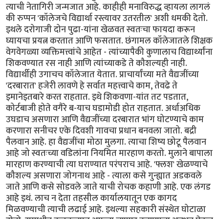
त्याची नेतागिरी जन्मजात आहे. काहीही मनाविरुद्ध व्हायला लागलं
की रुप्पन 'कॉलेजचे विद्यार्था रस्त्यावर उतरतील' अशी धमकी देतो.
इथले दरोगाजी दोन पुढा-यांना खेळवत स्वतःचा फायदा करून
घ्यायचा प्रयत्न करतात आणि फसतात. छंगामल कॉलेजातले शिक्षक
वेगवेगळ्या व्यक्तिमत्त्वांचे आहेत - त्यांच्यापैकी कुणालाच विद्यार्थ्यांना
शिकवण्यात रस नाही आणि त्यांच्याकडे ते कौशल्यही नाही.
विद्यार्थीही उगाचच कॉलेजात येतात. प्राचार्यांच्या मते वैद्यजींच्या
'दरबारात' हजेरी लावणे हे सर्वात महत्त्वाचे काम, तेवढे ते
इमानेइतबारे करत राहतात. इथे शिकवणा-यांत तट पडतात,
कोर्टबाजी होते वगैरे ब-याच घडामोडी होत राहतात. अर्धाअधिक
उघडाच असणारा आणि वैद्यजींच्या दरबारात भांग घोटण्याचे काम
करणारा सनीचर एके दिवशी गावचा प्रधान बनवला जातो. बद्री
पैलवान आहे. हा वैद्यजींचा मोठा मुलगा. त्याचा शिष्य छोटू पैलवान
आहे जो स्वतःच्या वडिलांना नियमित मारहाण करतो. मुलाने बापाला
मारहाण करण्याची त्या घराण्यात परंपराच आहे. 'फ्लश' खेळण्याचे
कौशल्य असणारा जोगनाथ आहे - त्याला कसे गुन्ह्यात अडकवले
जाते आणि कसे सोडवले जाते याची रोचक कहाणी आहे. एक लंगड
आहे इथं. लाच न देता तहसील कार्यालयातून एक कागद
मिळवण्याची त्याची लढाई आहे. इथल्या सहकारी संस्थेत घोटाळा