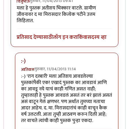
गुरुवार, 11/04/2013 09:41
विजुभाऊ
मला हे पुस्तक अतीशय भिक्कार वाटले. ग्रामीण
जीवनावर द मा मिरासदार कित्येक पटीने उत्तम
लिहितात.
प्रतिसाद देण्यासाठी
लॉग इन करा
किंवा
सदस्य व्हा
:-)
गुरुवार, 11/04/2013 11:14
आतिवास
In reply to
मला हे पुस्तक अतीशय भिक्कार
by
विजुभाऊ
:-) 'राग दरबारी' मला अतिशय आवडलेल्या
पुस्तकांपैकी एक! एखादं पुस्तक का आवडावं आणि
का आवडू नये याचं काही गणित असत नाही;
तुम्हालाही हे पुस्तक आवडलं असतं तर बरं झालं असतं
असं वाटून गेलं क्षणभर. पण अर्थात तुमच्या मताचा
आदर आहेच. द. मा. मिरासदारांचं काही वाचून कैक
वर्ष उलटली. आता तुम्ही आठवण करुन दिली आहे;
तर वाचते त्यांची काही पुस्तकं पुन्हा एकदा.