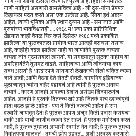
'गाणा-या स्त्रीची दलाली करणारा' पुरुष आहे. हिंदी सिनेमातली
गाणी माहिती असणारी ग्रामसेविका आहे - जी दुस-यांना प्रेमपत्र
लिहायला मदत करते असा एक उल्लेख आहे. स्त्रिया इथं अदृश्य
आहेत, त्यांची भूमिका आणि स्थान दुय्यम आहे - समाजात आणि
पुरुषांच्या भावविश्वातही .... १९६८ मधल्या एका प्रातिनिधिक
खेडयात काही वेगळ चित्र कसं दिसेल? १९६८ मध्ये प्रकाशित
झालेल्या या पुस्तकातला ग्रामीण भारत आजही बराचसा तसाच
आहे, काहीही बदल झालेला नाही या जाणीवेने पुस्तक वाचता
वाचता जीव गुदमरायला लागतो. या सगळ्यातून सुटका नाहीच या
अपरिहार्यतेने घुसमट वाढते. साहित्याचा आणि जीवनाचा काय
संबंध असतो हे धारदारपणे सांगणारी लेखकाची शैली चकित करून
जाते आधी; आणि वेदना देते शेवटी शेवटी. 'शायनिंग इंडिया'च्या
भूलाव्यातून ज्यांना बाहेर पडायचं आहे त्यांनी हे पुस्तकं अवश्य
वाचावं .. कारण आजही आपल्या देशात असंख्य शिवपालगंज
आहेत. आजही हे पुस्तकं तितकंच खरं आहे जितकं पाच दशकांपूर्वी
होतं! बदल झाले आहेत - पण ते किती वरवरचे आहेत हे 'राग
दरबारी' जाणवून देतं! हे पुस्तक आपण अजून किती प्रवास करायचा
बाकी आहे याची जाणीव करून देत राहतं. हे पुस्तक मनोरंजन करत
नाही, हे पुस्तक तुम्हाला आभासी स्वर्गात नेत नाही; हे पुस्तक तुमचा
निवांतपणा घालवतं - तुमची झोप उडवतं....अशी अस्वस्थ करणारी