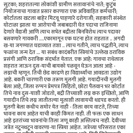
सुटका; शहरातल्या लोकांशी ग्रामीण सत्तावानांचे नाते; कुटुंब
नियोजनाचा गावात प्रसार करणारा एक अविवाहित कर्मचारी;
कोर्टातला खटला बाहेर मिटवू पाहणारे दरोगाजी; सहकारी संस्थेत
घोटाळा झाला या आरोपाची जबाबदारी घेत पदाचा राजिनामा
देणारे वैद्यजी आणि त्याच सभेत बद्रीला बिनविरोध त्याच पदावर
बसवणारे गावकरी ....एकामागून एक घटना होत राहतात .. अगदी
ख-या जगण्यात घडाव्यात तशा .. त्याच गतीने, त्याच पद्धतीने, त्याच
फळांना जन्म देत ... या सबंध कादंबरीत स्त्रियांचे उल्लेख ठराविक
प्रसंगी आणि ठराविक संदर्भात येतात. एक आहे: गावचा राधेलाल
शहरात जाऊन दुस-याची बायको पळवून घेऊन आला आहे -
लग्नाची म्हणून. तिची छेड काढणे हा विद्यार्थ्यांचा आवडता उद्योग
आहे. बकरी चारणारी एक तरूण मुलगी आहे. गयादीनची मुलगी
बेला आहे, जिला रुप्पन प्रेमपत्र लिहितो, छोटा पैलवान भर कोर्टात
तिचे नाव दुस-याशी जोडतो, बद्री तिच्याशी लग्न करु इच्छितो, आणि
गयादीन तिचे लग्न जातीतल्या मुलाशी लावायची धडपड करतो. ही
मुलगी बेला कधीच समोर येत नाही - तिला काय वाटते, तिच्या
भावना काय आहेत याची काही किंमत नाही. ती फक्त एक साधन
आहे इतरांच्या भावनांचे! तिला जणू काही अस्तित्वच नाही. देवीच्या
जत्रेत नटूनथटून वावरणा-या स्त्रिया आहेत. जत्रेच्या परिसरात एका