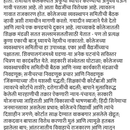
होतो. रामाधीन कलकत्त्यात अफूचा व्यापार करण्याचा अनुभव घेऊन
गावी परतला आहे. तो आता वैद्यजींचा विरोधक आहे. त्यावरुन
गावात राजकारण होत. कॉलेजच्या व्यवस्थापन समितीची बैठक
व्हावी अशी रामाधीन मागणी करतो. गयादीन व्याजाने पैसे देतो
आणि त्याचे एक कपडयांचे दुकान आहे. त्याच्याकडे कॉलेजातली
शिक्षक मंडळी सतत सल्लामसलतीसाठी येतात - पण तो प्रत्यक्ष
कुणा एकाची बाजू घ्यायचे नेहमीच नाकारतो. कॉलेजच्या
व्यवस्थापन समितीचा हा उपाध्यक्ष. एका अर्थी वैद्यजींच्याच
पक्षातला. शिवपालगंजमध्ये घडणा-या अनेक घटनांचे सविस्तर
चित्रण या कादंबरीत येते. सहकारी संस्थेतला घोटाळा; कॉलेजच्या
व्यवस्थापकीय समितीची बैठक आणि नव्या कार्यकारी मंडळाची
निवडणूक; सनीचरचा निवडणूक प्रचार आणि निवडणूक
'जिंकण्याच्या' तीन यशस्वी पद्धती; शिक्षकांची कोर्टबाजी आणि
त्यावरचे कोर्टाचे ताशेरे; दरोगाजींची बदली; बापाने मुलाविरुद्ध
केलेली मारहाणीची तक्रार ऐकणारी न्याय-पंचायत; सरकारी
योजनाच्या जाहिराती आणि विकासाची भाषणबाजी; हिंदी सिनेमाचा
जनमानसावर असलेला प्रभाव; कॉलेजचे विद्यार्थी आणि त्यांचे
दिशाहीन जगणे; कोर्टात साक्ष देण्यात वाकबगार असलेले खेडूत;
ताकदवान बापाला विरोध करणारी मुलं आणि त्यामुळे हतबल
झालेला बाप; आंतरजातीय विवाहाचे राजकारण आणि त्यातून