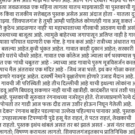
पुस्तक असं आता माझं मत बनलं आहे. आणि 'राग दरबारी' माझ्या या सग
ला मला जवळजवळ एक महिना लागला यातच माझ्यासाठी या पुस्तकाची गु
ेल किंवा राजकीय सत्तेबद्दल पुस्तक असेल असा अंदाज होता - यातला द
ाझ्या. 'शिवपालगंज' हे तुम्ही आम्ही पाहिलेलं कोणतंही गाव असू शकत
नाही ते कुठेच आढळणार नाही' या महाभारताच्या गौरवाची आठवण यावी अस
त्याच्या बाजूला आहे. त्यामुळे बाहेरच्या जगापासून अलिप्त नाही हे गा
ा परिघात घडणारी एक गोष्ट. हे गाव कसं आहे? रात्रीच्या अंधारात ग
शौचास बसल्या आहेत.कुत्री भुंकत आहेत. गावात काही दुकानं आहेत; सरकारी
णारे घरांचे चौथरे आहेत. गावात एक कॉलेज आहे ज्याला वर्ग भरवण्यास प
त एक 'गांधी चबुतरा' आहे - ज्याच्या आड गावाचे पुरुष मूत्रविसर्जन कर
पाच मैल अंतरावर एक मंदिर आहे - जिथं जत्रा भरते. इथं कर गोळा करत
े गावगुंड आहेत. दरवर्षी नेमाने वृक्षारोपण होणारे उजाड मैदान आहे.
गावची जी परिस्थिती आहे तीच दिल्लीची आहे याची इथल्या लोकांना 
डवू आणि बिघडवू शकणार नाही याची खात्रीही. कादंबरीत पात्रं तशी प
आहे. पुस्तकाची सुरुवात रंगनाथच्या नजरेतून होते. रोजच्याप्रमाणे रेल्वे
ावर पोचतो तर गाडी आज फक्त दीड तास उशीर होऊन निघून गेलेली आहे.
देकर" रंगनाथ बाहेर पडल्याचा उल्लेख पहिल्याच पानावर आहे. पुस्त
पहासात्मक टिपण्यांनी पुढे हसू येत राहतं, ते पटत राहतं, लेखकाची
राहतो. पुस्तक इथंच थांबलं असतं तर बरं झालं असतं - असं नंतर वाट
 लागतो; विषण्ण करायला लागतो. शिवपालगंजइतकाच प्रातिनिधिक आह