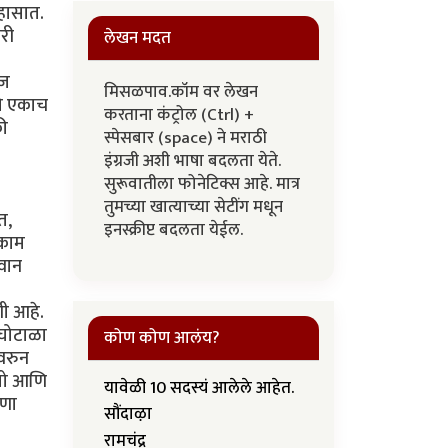
िहासात.
ारी
लेखन मदत
ेज
मिसळपाव.कॉम वर लेखन
 तो एकाच
करताना कंट्रोल (Ctrl) +
की
स्पेसबार (space) ने मराठी
इंग्रजी अशी भाषा बदलता येते.
सुरूवातीला फोनेटिक्स आहे. मात्र
तुमच्या खात्याच्या सेटींग मधून
त,
इनस्क्रीप्ट बदलता येईल.
 काम
लवान
ी आहे.
 घोटाळा
कोण कोण आलंय?
ावरुन
ेतो आणि
यावेळी 10 सदस्यं आलेले आहेत.
ुणा
सौंदाऴा
रामचंद्र