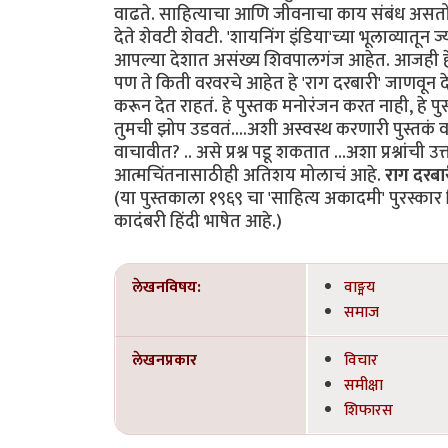
वाढते. साहित्याचा आणि जीवनाचा काय संबंध असत
देते शेवटी शेवटी. 'शायनिंग इंडिया'च्या भूलाव्यातून 
आपल्या देशात असंख्य शिवपालगंज आहेत. आजही हे प
पण ते किती वरवरचे आहेत हे 'राग दरबारी' जाणवून 
करून देत राहतं. हे पुस्तक मनोरंजन करत नाही, हे पु
तुमची झोप उडवतं....अशी अस्वस्थ करणारी पुस्तकं व
वाचावीत? .. असे प्रश्न पडू शकतात ...अशा प्रश्नांच
आत्मचिंतनासाठीही अतिशय मोलाचं आहे.
राग दरबार
(या पुस्तकाला १९६९ चा 'साहित्य अकादमी' पुरस्का
कादंबरी हिंदी भाषेत आहे.)
लेखनविषय:
वाङ्मय
समाज
लेखनप्रकार
विचार
समीक्षा
शिफारस