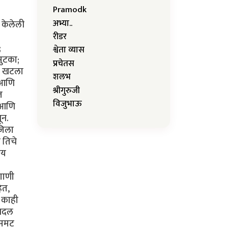
Pramodk
अभ्या..
ध केलेली
रीडर
;
श्वेता व्यास
सुटका;
प्रचेतस
ला खटला
शलभ
ी आणि
श्रीगुरुजी
त
विजुभाऊ
ी आणि
ून.
जिला
 तिचे
ाय
 गाणी
ेत,
त काही
 बदल
ुसमट