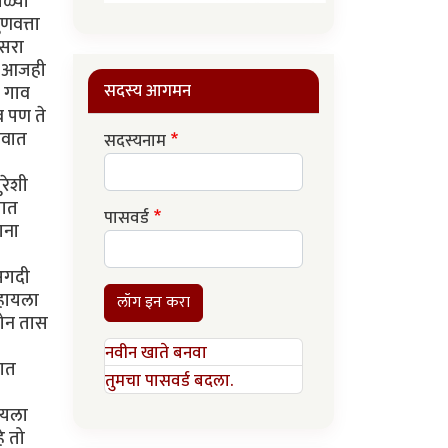
ळ्या
णवत्ता
ुसरा
ं -आजही
सदस्य आगमन
ं गाव
व पण ते
ावात
सदस्यनाम
ुरेशी
तात
पासवर्ड
ाना
अगदी
ाहायला
लॉग इन करा
 दोन तास
नवीन खाते बनवा
कात
तुमचा पासवर्ड बदला.
ायला
े तो