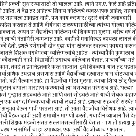
ने प्रकृती सुधारण्यासाठी तो चालला आहे. त्याने एम.ए. केलं आहे इत
 काही आहेत. ते वैद्य तर आहेतच शिवाय कॉलेजचे व्यवस्थापक आहेत; सहक
 पदांवर राहायला आवडत नाही. पण काय करणार? दुसरं कोणी जबाबदारी
 उपदेश करतात ते आणि वीर्यनाश टाळण्यासाठीच्या त्यांच्या गोळ्या कॉल
वाचू शकतात. रुप्पन हा वैद्यजींचा कॉलेजमध्ये शिकणारा मुलगा. बरीच वर्ष
ाने त्याची नेतागिरी जन्मजात आहे. काहीही मनाविरुद्ध व्हायला लागलं 
ी धमकी देतो. इथले दरोगाजी दोन पुढा-यांना खेळवत स्वतःचा फायदा करून
 शिक्षक वेगवेगळ्या व्यक्तिमत्त्वांचे आहेत - त्यांच्यापैकी कुणालाच
े कौशल्यही नाही. विद्यार्थीही उगाचच कॉलेजात येतात. प्राचार्यांच्या मते
्वाचे काम, तेवढे ते इमानेइतबारे करत राहतात. इथे शिकवणा-यांत तट पडता
 अर्धाअधिक उघडाच असणारा आणि वैद्यजींच्या दरबारात भांग घोटण्याचे
बद्री पैलवान आहे. हा वैद्यजींचा मोठा मुलगा. त्याचा शिष्य छोटू पै
ुलाने बापाला मारहाण करण्याची त्या घराण्यात परंपराच आहे. 'फ्लश'
कसे गुन्ह्यात अडकवले जाते आणि कसे सोडवले जाते याची रोचक कहाण
ून एक कागद मिळवण्याची त्याची लढाई आहे. इथल्या सहकारी संस्थेत
ा अनुभव घेऊन गावी परतला आहे. तो आता वैद्यजींचा विरोधक आहे. त्य
ची बैठक व्हावी अशी रामाधीन मागणी करतो. गयादीन व्याजाने पैसे द
जातली शिक्षक मंडळी सतत सल्लामसलतीसाठी येतात - पण तो प्रत्यक्ष क
स्थापन समितीचा हा उपाध्यक्ष. एका अर्थी वैद्यजींच्याच पक्षातला.