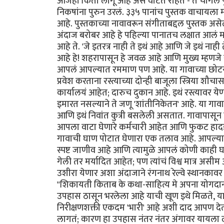
आजही किती लागू आहे असं वाटत राहत - ते चांगलं 
निकषांना पुरुन उरलं. ३३५ पानांच पुस्तक वाचाय
आहे. पुस्तकाच्या नावावरून संगीताबद्दल पुस्तक अस
अंदाज बरोबर आहे हे पहिल्या पानातच लक्षात आलं म
आहे ते. 'जे इतरत्र नाही ते इथं आहे आणि जे इथं 
आहे हे! शहरापासून हे जवळ आहे आणि मुख्य म्हणजे रस्
आपलं आपल्यात रममाण पण आहे. या गावाच्या छोटयाश
प्रवेश करताना रस्त्याच्या दोन्ही बाजूला स्त्रिया 
कार्यालयं आहेत; दारुच दुकान आहे. इथं रस्त्यावर ये
इमारत नसल्याने ते जणू 'शांतीनिकेतन' आहे. या गावा
आणि इथं निवांत कुत्री बसलेली असतात. गावापासून 
आपला वाटा घेणारे कर्मचारी आहेत आणि फुकट हादडणार
गावाची घाण पोटात घेणारा एक तलाव आहे. आपल्या 
स्पष्ट जाणीव आहे आणि त्यामुळे आपलं कोणी काही घ
गेली तर मर्यादित आहेत; पण त्यांचं विश्व मात्र असीम 
उशीरा येणार अशा अंदाजाने रंगनाथ रेल्वे स्थानक
"शिकायती किताब के कथा-साहित्य मे अपना योगदान 
उपहास ठासून भरलेला आहे याची खूण इथे मिळते, या उ
निरीक्षणशक्ती एकदम 'भारी' आहे अशी दाद आपण देत 
लागतं; कारण हा उपहास नंतर नंतर अंगावर यायला