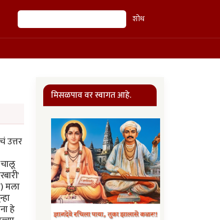
शोध
शोध
मिसळपाव वर स्वागत आहे.
ं उत्तर
 चालू
रबारी'
ी) मला
्हा
ना हे