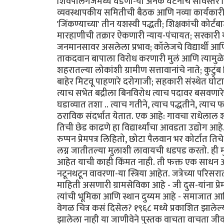
शिवपालगंजमध्ये घडणा-या अनेक घटनांचे सविस्तर चि
व्यवस्थापकीय समितीची बैठक आणि नव्या कार्यका
'जिंकण्याच्या' तीन यशस्वी पद्धती; शिक्षकांची कोर्टब
मारहाणीची तक्रार ऐकणारी न्याय-पंचायत; सरकारी
जनमानसावर असलेला प्रभाव; कॉलेजचे विद्यार्थी आणि 
ताकदवान बापाला विरोध करणारी मुलं आणि त्यामु
शहरातल्या लोकांशी ग्रामीण सत्तावानांचे नाते; कु
बाहेर मिटवू पाहणारे दरोगाजी; सहकारी संस्थेत घो
त्याच सभेत बद्रीला बिनविरोध त्याच पदावर बसवणा
घडाव्यात तशा .. त्याच गतीने, त्याच पद्धतीने, त्याच 
ठराविक संदर्भात येतात. एक आहे: गावचा राधेलाल
तिची छेड काढणे हा विद्यार्थ्यांचा आवडता उद्योग
रुप्पन प्रेमपत्र लिहितो, छोटा पैलवान भर कोर्टात त
लग्न जातीतल्या मुलाशी लावायची धडपड करतो. ही म
आहेत याची काही किंमत नाही. ती फक्त एक साधन आहे इ
नटूनथटून वावरणा-या स्त्रिया आहेत. जत्रेच्या परिसर
माहिती असणारी ग्रामसेविका आहे - जी दुस-यांना प्र
त्यांची भूमिका आणि स्थान दुय्यम आहे - समाजात आणि
वेगळ चित्र कसं दिसेल? १९६८ मध्ये प्रकाशित झाल
झालेला नाही या जाणीवेने पुस्तक वाचता वाचता जी