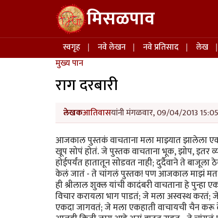
Skip to main content
मिसळपाव
Main navigation
स्वगृह
नवे लेखन
नवे प्रतिसाद
लेख
मुख्य पान
राग दरबारी
लेखक
आतिवास
यांनी मंगळवार, 09/04/2013 15:05 
आजकाल पुस्तकं वाचताना मला माझ्यात झालेला एक बद
खूप सोपं होतं. जे पुस्तक वाचताना भूक, झोप, इतर व
होईपर्यंत हातातून सोडवत नाही; दुर्दैवाने ते बाजूल
केलं जातं - ते चांगलं पुस्तक! पण आजकाल माझं म
ही श्रीलाल शुक्ल यांची कादंबरी वाचताना हे पुन्हा 
विचार करायला भाग पाडतं; जे मला अस्वस्थ करतं; जे म
एकदा जागवतं; जे मला एकहाती वाचायची चैन करू द