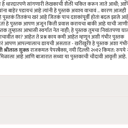
ो हे धारदारपणे सांगणारी लेखकाची शैली चकित करून जाते आधी; आण
ज्यांना बाहेर पडायचं आहे त्यांनी हे पुस्तकं अवश्य वाचावं .. कारण आजही
ुस्तकं तितकंच खरं आहे जितकं पाच दशकांपूर्वी होतं! बदल झाले आह
देतं! हे पुस्तक आपण अजून किती प्रवास करायचा बाकी आहे याची जाण
स्तक तुम्हाला आभासी स्वर्गात नेत नाही; हे पुस्तक तुमचा निवांतपणा घा
ाचावीत का? आहेत ते प्रश्न काय कमी आहेत म्हणून अशी गंभीर पुस्तक
ी उत्तरं आपण आपल्यालाच द्यायची असतात - खरीखुरी! हे पुस्तक अशा गंभी
ी श्रीलाल शुक्ल
राजकमल पेपरबैक्स, नयी दिल्ली २०१२ किमत: रुपये
र मिळाला आहे आणि बाजारात सध्या या पुस्तकाची चौदावी आवृत्ती आहे.