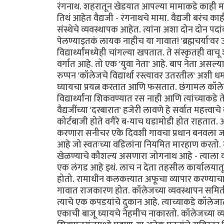
रंगनाथ. शहरातून खेडयात आपल्या मामाकडे काही महि
तिथं आहेत वैद्यजी - रंगनाथचे मामा. वैद्यजी बरंच
संस्थेचे व्यवस्थापक आहेत. त्यांना अशा दोन दोन
पेलण्याइतकं लायक नाहीच या गावात! 'ब्रह्मचर्या'वर
विद्यार्थ्यांमध्येही चांगल्या खपतात. ते संस्कृतही 
वर्गात आहे. तो एक 'युवा नेता' आहे. बाप नेता असल्य
रुप्पन 'कॉलेजचे विद्यार्था रस्त्यावर उतरतील' अश
घ्यायचा प्रयत्न करतात आणि फसतात. छंगामल कॉलेजातले
विद्यार्थ्यांना शिकवण्यात रस नाही आणि त्यांच्याकडे त
वैद्यजींच्या 'दरबारात' हजेरी लावणे हे सर्वात महत्त
कोर्टबाजी होते वगैरे ब-याच घडामोडी होत राहतात.
करणारा सनीचर एके दिवशी गावचा प्रधान बनवला जातो. 
आहे जो स्वतःच्या वडिलांना नियमित मारहाण करतो. म
खेळण्याचे कौशल्य असणारा जोगनाथ आहे - त्याला 
एक लंगड आहे इथं. लाच न देता तहसील कार्यालयात
होतो. रामाधीन कलकत्त्यात अफूचा व्यापार करण्याच
गावात राजकारण होत. कॉलेजच्या व्यवस्थापन समिती
त्याचे एक कपडयांचे दुकान आहे. त्याच्याकडे कॉले
एकाची बाजू घ्यायचे नेहमीच नाकारतो. कॉलेजच्या व्यव