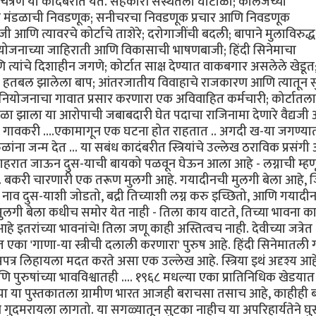
त्रण या कादंबरीत येते. सहकारी संस्थेतला घोटाळा; कॉलेजच्या
री मंडळाची निवडणूक; सनीचरचा निवडणूक प्रचार आणि निवडणूक
ाजी आणि त्यावरचे कोर्टाचे ताशेरे; दरोगाजींची बदली; बापाने मुलाविरुद्
 योजनाच्या जाहिराती आणि विकासाची भाषणबाजी; हिंदी सिनेमाचा
त्यांचे दिशाहीन जगणे; कोर्टात साक्ष देण्यात वाकबगार असलेले खेडूत
ळे हतबल झालेला बाप; आंतरजातीय विवाहाचे राजकारण आणि त्यातून 
टुंब नियोजनाचा गावात प्रसार करणारा एक अविवाहित कर्मचारी; कोर्टात
टाळा झाला या आरोपाची जबाबदारी घेत पदाचा राजिनामा देणारे वैद्यज
रे गावकरी ....एकामागून एक घटना होत राहतात .. अगदी ख-या जगण्या
फळांना जन्म देत ... या सबंध कादंबरीत स्त्रियांचे उल्लेख ठराविक प्रसंग
 शहरात जाऊन दुस-याची बायको पळवून घेऊन आला आहे - लग्नाची म्हण
 आहे. बकरी चारणारी एक तरूण मुलगी आहे. गयादीनची मुलगी बेला आहे, 
िचे नाव दुस-याशी जोडतो, बद्री तिच्याशी लग्न करु इच्छितो, आणि गयादीन
ुलगी बेला कधीच समोर येत नाही - तिला काय वाटते, तिच्या भावना क
तरांच्या भावनांचे! तिला जणू काही अस्तित्वच नाही. देवीच्या जत्रेत
ात एका 'गाणा-या स्त्रीची दलाली करणारा' पुरुष आहे. हिंदी सिनेमातली
ेमपत्र लिहायला मदत करते असा एक उल्लेख आहे. स्त्रिया इथं अदृश्य आह
 पुरुषांच्या भावविश्वातही .... १९६८ मधल्या एका प्रातिनिधिक खेडया
ेल्या या पुस्तकातला ग्रामीण भारत आजही बराचसा तसाच आहे, काहीही
व गुदमरायला लागतो. या सगळ्यातून सुटका नाहीच या अपरिहार्यतेने घ