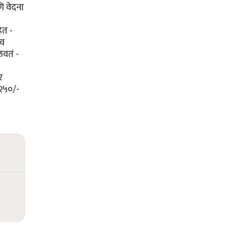
ि वेदना
ेत -
ीव
लवतं -
र
 २५०/-