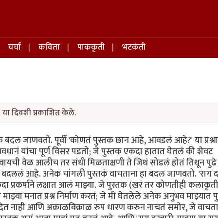
चर्चा
कविता
पाककृती
भटकंती
या दिवशी प्रकाशित केले.
ल जाणवतो. पूर्वी 'कोणतं पुस्तक छान आहे, आवडलं आहे?' या प्रश्नाच
्यवधानं यांचा पूर्ण विसर पडतो; जे पुस्तक एकदा हातात घेतलं की शेवट
ा ठेवायची वेळ आलीच तर संधी मिळताक्षणी ते जिथं सोडलं होतं तिथून पुढे
त बदललं आहे. अनेक चांगली पुस्तकं वाचताना हा बदल जाणवतो. 'राग द
एकदा प्रकर्षाने लक्षात आलं माझ्या. जे पुस्तक (खरं तर कोणतीही कलाकृत
ाझ्या मनात प्रश्न निर्माण करतं; जे मी घेतलेले अनेक अनुभव माझ्यात पुन
ेत नाही आणि अक्राळविक्राळ रुप धारण करुन नाचतं समोर, जे वाचता