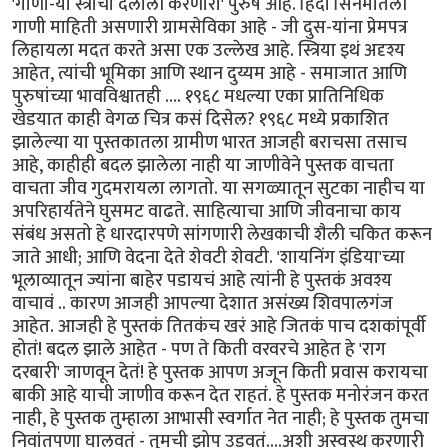
'गाणा-या स्त्रीची दलाली करणारा' पुरुष आहे. हिंदी सिनेमातली
गाणी माहिती असणारी ग्रामसेविका आहे - जी दुस-यांना प्रेमपत्र
लिहायला मदत करते असा एक उल्लेख आहे. स्त्रिया इथं अदृश्य
आहेत, त्यांची भूमिका आणि स्थान दुय्यम आहे - समाजात आणि
पुरुषांच्या भावविश्वातही .... १९६८ मधल्या एका प्रातिनिधिक
खेडयात काही वेगळ चित्र कसं दिसेल? १९६८ मध्ये प्रकाशित
झालेल्या या पुस्तकातला ग्रामीण भारत आजही बराचसा तसाच
आहे, काहीही बदल झालेला नाही या जाणीवेने पुस्तक वाचता
वाचता जीव गुदमरायला लागतो. या सगळ्यातून सुटका नाहीच या
अपरिहार्यतेने घुसमट वाढते. साहित्याचा आणि जीवनाचा काय
संबंध असतो हे धारदारपणे सांगणारी लेखकाची शैली चकित करून
जाते आधी; आणि वेदना देते शेवटी शेवटी. 'शायनिंग इंडिया'च्या
भूलाव्यातून ज्यांना बाहेर पडायचं आहे त्यांनी हे पुस्तकं अवश्य
वाचावं .. कारण आजही आपल्या देशात असंख्य शिवपालगंज
आहेत. आजही हे पुस्तकं तितकंच खरं आहे जितकं पाच दशकांपूर्वी
होतं! बदल झाले आहेत - पण ते किती वरवरचे आहेत हे 'राग
दरबारी' जाणवून देतं! हे पुस्तक आपण अजून किती प्रवास करायचा
बाकी आहे याची जाणीव करून देत राहतं. हे पुस्तक मनोरंजन करत
नाही, हे पुस्तक तुम्हाला आभासी स्वर्गात नेत नाही; हे पुस्तक तुमचा
निवांतपणा घालवतं - तुमची झोप उडवतं....अशी अस्वस्थ करणारी