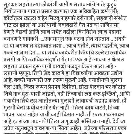
सुटका; शहरातल्या लोकांशी ग्रामीण सत्तावानांचे नाते; कुटुंब
नियोजनाचा गावात प्रसार करणारा एक अविवाहित कर्मचारी;
कोर्टातला खटला बाहेर मिटवू पाहणारे दरोगाजी; सहकारी संस्थेत
घोटाळा झाला या आरोपाची जबाबदारी घेत पदाचा राजिनामा
देणारे वैद्यजी आणि त्याच सभेत बद्रीला बिनविरोध त्याच पदावर
बसवणारे गावकरी ....एकामागून एक घटना होत राहतात .. अगदी
ख-या जगण्यात घडाव्यात तशा .. त्याच गतीने, त्याच पद्धतीने, त्याच
फळांना जन्म देत ... या सबंध कादंबरीत स्त्रियांचे उल्लेख ठराविक
प्रसंगी आणि ठराविक संदर्भात येतात. एक आहे: गावचा राधेलाल
शहरात जाऊन दुस-याची बायको पळवून घेऊन आला आहे -
लग्नाची म्हणून. तिची छेड काढणे हा विद्यार्थ्यांचा आवडता उद्योग
आहे. बकरी चारणारी एक तरूण मुलगी आहे. गयादीनची मुलगी
बेला आहे, जिला रुप्पन प्रेमपत्र लिहितो, छोटा पैलवान भर कोर्टात
तिचे नाव दुस-याशी जोडतो, बद्री तिच्याशी लग्न करु इच्छितो, आणि
गयादीन तिचे लग्न जातीतल्या मुलाशी लावायची धडपड करतो. ही
मुलगी बेला कधीच समोर येत नाही - तिला काय वाटते, तिच्या
भावना काय आहेत याची काही किंमत नाही. ती फक्त एक साधन
आहे इतरांच्या भावनांचे! तिला जणू काही अस्तित्वच नाही. देवीच्या
जत्रेत नटूनथटून वावरणा-या स्त्रिया आहेत. जत्रेच्या परिसरात एका