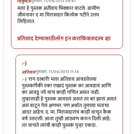
गुरुवार, 11/04/2013 09:41
विजुभाऊ
मला हे पुस्तक अतीशय भिक्कार वाटले. ग्रामीण
जीवनावर द मा मिरासदार कित्येक पटीने उत्तम
लिहितात.
प्रतिसाद देण्यासाठी
लॉग इन करा
किंवा
सदस्य व्हा
:-)
गुरुवार, 11/04/2013 11:14
आतिवास
In reply to
मला हे पुस्तक अतीशय भिक्कार
by
विजुभाऊ
:-) 'राग दरबारी' मला अतिशय आवडलेल्या
पुस्तकांपैकी एक! एखादं पुस्तक का आवडावं आणि
का आवडू नये याचं काही गणित असत नाही;
तुम्हालाही हे पुस्तक आवडलं असतं तर बरं झालं असतं
असं वाटून गेलं क्षणभर. पण अर्थात तुमच्या मताचा
आदर आहेच. द. मा. मिरासदारांचं काही वाचून कैक
वर्ष उलटली. आता तुम्ही आठवण करुन दिली आहे;
तर वाचते त्यांची काही पुस्तकं पुन्हा एकदा.