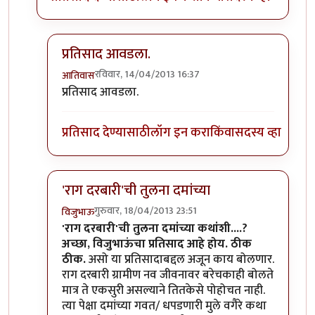
प्रतिसाद आवडला.
रविवार, 14/04/2013 16:37
आतिवास
In reply to
आं
by
रमताराम
प्रतिसाद आवडला.
प्रतिसाद देण्यासाठी
लॉग इन करा
किंवा
सदस्य व्हा
'राग दरबारी'ची तुलना दमांच्या
गुरुवार, 18/04/2013 23:51
विजुभाऊ
In reply to
आं
by
रमताराम
'राग दरबारी'ची तुलना दमांच्या कथांशी....?
अच्छा, विजुभाऊंचा प्रतिसाद आहे होय. ठीक
ठीक.
असो या प्रतिसादाबद्दल अजून काय बोलणार.
राग दरबारी ग्रामीण नव जीवनावर बरेचकाही बोलते
मात्र ते एकसुरी असल्याने तितकेसे पोहोचत नाही.
त्या पेक्षा दमांच्या गवत/ धपडणारी मुले वगैरे कथा