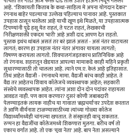
पोचतो तर गाडी आज फक्त दीड तास उशीर होऊन निघून गेलेली
आहे. "शिकायती किताब के कथा-साहित्य मे अपना योगदान देकर"
रंगनाथ बाहेर पडल्याचा उल्लेख पहिल्याच पानावर आहे. पुस्तकात
उपहास ठासून भरलेला आहे याची खूण इथे मिळते, या उपहासात्मक
टिपण्यांनी पुढे हसू येत राहतं, ते पटत राहतं, लेखकाची
निरीक्षणशक्ती एकदम 'भारी' आहे अशी दाद आपण देत राहतो.
पुस्तक इथंच थांबलं असतं तर बरं झालं असतं - असं नंतर वाटायला
लागतं; कारण हा उपहास नंतर नंतर अंगावर यायला लागतो;
विषण्ण करायला लागतो. शिवपालगंजइतकाच प्रातिनिधिक आहे
तो रंगनाथ. शहरातून खेडयात आपल्या मामाकडे काही महिने प्रकृती
सुधारण्यासाठी तो चालला आहे. त्याने एम.ए. केलं आहे इतिहासात.
तिथं आहेत वैद्यजी - रंगनाथचे मामा. वैद्यजी बरंच काही आहेत. ते
वैद्य तर आहेतच शिवाय कॉलेजचे व्यवस्थापक आहेत; सहकारी
संस्थेचे व्यवस्थापक आहेत. त्यांना अशा दोन दोन पदांवर राहायला
आवडत नाही. पण काय करणार? दुसरं कोणी जबाबदारी
पेलण्याइतकं लायक नाहीच या गावात! 'ब्रह्मचर्या'वर उपदेश करतात
ते आणि वीर्यनाश टाळण्यासाठीच्या त्यांच्या गोळ्या कॉलेज
विद्यार्थ्यांमध्येही चांगल्या खपतात. ते संस्कृतही वाचू शकतात.
रुप्पन हा वैद्यजींचा कॉलेजमध्ये शिकणारा मुलगा. बरीच वर्ष तो
एकाच वर्गात आहे. तो एक 'युवा नेता' आहे. बाप नेता असल्याने