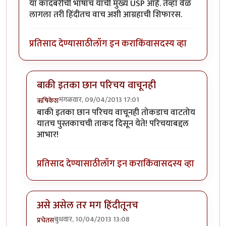
या कादंबरीची भाषाच याची मुख्य USP आहे. तेव्हा वेळ
लागला तरी हिंदीतच वाच अशी आग्रहाची शिफारस.
प्रतिसाद देण्यासाठी
लॉग इन करा
किंवा
सदस्य व्हा
बाकी इतका छान परिचय वाचूनही
मंगळवार, 09/04/2013 17:01
ऋषिकेश
In reply to
तिरक्या लेखनाचा बेताज बादशहा
by
ऋषिकेश
बाकी इतका छान परिचय वाचूनही तोकडाच वाटतोय
यातच पुस्तकाचची ताकद दिसून येते! परिचयाबद्दल
आभार!
प्रतिसाद देण्यासाठी
लॉग इन करा
किंवा
सदस्य व्हा
असे असेल तर मग हिंदीतूनच
बुधवार, 10/04/2013 13:08
प्रचेतस