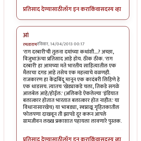
प्रतिसाद देण्यासाठी
लॉग इन करा
किंवा
सदस्य व्हा
आं
रविवार, 14/04/2013 00:17
रमताराम
In reply to
मला हे पुस्तक अतीशय भिक्कार
by
विजुभाऊ
'राग दरबारी'ची तुलना दमांच्या कथांशी....? अच्छा,
विजुभाऊंचा प्रतिसाद आहे होय. ठीक ठीक. 'राग
दरबारी' हा आमच्या मते भारतीय साहित्यातील एक
मैलाचा दगड आहे तसेच एक महत्त्वाचे वळणही.
राजकारण हा केंद्रबिंदू मानून एक कादंबरी लिहिणे हे
एक धाडसच. त्यातच 'खेड्याकडे चला, तिकडे सगळे
आलबेल आहे/होईल.' (अलिकडे ऐकलेल्या 'इंडियात
बलात्कार होतात भारतात बलात्कार होत नाहीत.' या
विधानासारखेच) या भाबड्या, स्वप्नाळू गृहितकातील
फोलपणा दाखवून ती झापडे दूर करून आपले
ग्रामजीवन लख्ख प्रकाशात पहायला लावणारे पुस्तक.
प्रतिसाद देण्यासाठी
लॉग इन करा
किंवा
सदस्य व्हा