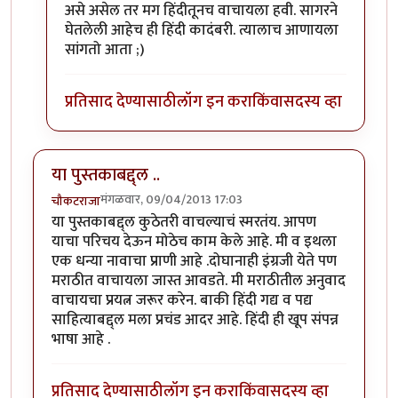
In reply to
तिरक्या लेखनाचा बेताज बादशहा
by
ऋषिकेश
असे असेल तर मग हिंदीतूनच वाचायला हवी. सागरने
घेतलेली आहेच ही हिंदी कादंबरी. त्यालाच आणायला
सांगतो आता ;)
प्रतिसाद देण्यासाठी
लॉग इन करा
किंवा
सदस्य व्हा
या पुस्तकाबद्द्ल ..
मंगळवार, 09/04/2013 17:03
चौकटराजा
या पुस्तकाबद्द्ल कुठेतरी वाचल्याचं स्मरतंय. आपण
याचा परिचय देऊन मोठेच काम केले आहे. मी व इथला
एक धन्या नावाचा प्राणी आहे .दोघानाही इंग्रजी येते पण
मराठीत वाचायला जास्त आवडते. मी मराठीतील अनुवाद
वाचायचा प्रयत्न जरूर करेन. बाकी हिंदी गद्य व पद्य
साहित्याबद्द्ल मला प्रचंड आदर आहे. हिंदी ही खूप संपन्न
भाषा आहे .
प्रतिसाद देण्यासाठी
लॉग इन करा
किंवा
सदस्य व्हा