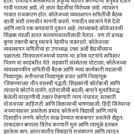
होतो. रामाधीन कलकत्त्यात अफूचा व्यापार करण्याचा अनुभव घेऊन
गावी परतला आहे. तो आता वैद्यजींचा विरोधक आहे. त्यावरुन
गावात राजकारण होत. कॉलेजच्या व्यवस्थापन समितीची बैठक
व्हावी अशी रामाधीन मागणी करतो. गयादीन व्याजाने पैसे देतो
आणि त्याचे एक कपडयांचे दुकान आहे. त्याच्याकडे कॉलेजातली
शिक्षक मंडळी सतत सल्लामसलतीसाठी येतात - पण तो प्रत्यक्ष
कुणा एकाची बाजू घ्यायचे नेहमीच नाकारतो. कॉलेजच्या
व्यवस्थापन समितीचा हा उपाध्यक्ष. एका अर्थी वैद्यजींच्याच
पक्षातला. शिवपालगंजमध्ये घडणा-या अनेक घटनांचे सविस्तर
चित्रण या कादंबरीत येते. सहकारी संस्थेतला घोटाळा; कॉलेजच्या
व्यवस्थापकीय समितीची बैठक आणि नव्या कार्यकारी मंडळाची
निवडणूक; सनीचरचा निवडणूक प्रचार आणि निवडणूक
'जिंकण्याच्या' तीन यशस्वी पद्धती; शिक्षकांची कोर्टबाजी आणि
त्यावरचे कोर्टाचे ताशेरे; दरोगाजींची बदली; बापाने मुलाविरुद्ध
केलेली मारहाणीची तक्रार ऐकणारी न्याय-पंचायत; सरकारी
योजनाच्या जाहिराती आणि विकासाची भाषणबाजी; हिंदी सिनेमाचा
जनमानसावर असलेला प्रभाव; कॉलेजचे विद्यार्थी आणि त्यांचे
दिशाहीन जगणे; कोर्टात साक्ष देण्यात वाकबगार असलेले खेडूत;
ताकदवान बापाला विरोध करणारी मुलं आणि त्यामुळे हतबल
झालेला बाप; आंतरजातीय विवाहाचे राजकारण आणि त्यातून