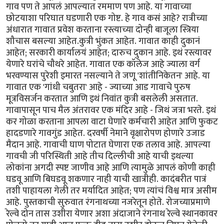
गाव पण ते आपलं आपल्यात रममाण पण आहे. या गावाच्या
छोटयाशा परिघात घडणारी एक गोष्ट. हे गाव कसं आहे? रात्रीच्या
अंधारात गावात प्रवेश करताना रस्त्याच्या दोन्ही बाजूला स्त्रिया
शौचास बसल्या आहेत.कुत्री भुंकत आहेत. गावात काही दुकानं
आहेत; सरकारी कार्यालयं आहेत; दारुच दुकान आहे. इथं रस्त्यावर
येणारे घरांचे चौथरे आहेत. गावात एक कॉलेज आहे ज्याला वर्ग
भरवण्यास पुरेशी इमारत नसल्याने ते जणू 'शांतीनिकेतन' आहे. या
गावात एक 'गांधी चबुतरा' आहे - ज्याच्या आड गावाचे पुरुष
मूत्रविसर्जन करतात आणि इथं निवांत कुत्री बसलेली असतात.
गावापासून पाच मैल अंतरावर एक मंदिर आहे - जिथं जत्रा भरते. इथं
कर गोळा करताना आपला वाटा घेणारे कर्मचारी आहेत आणि फुकट
हादडणारे गावगुंड आहेत. दरवर्षी नेमाने वृक्षारोपण होणारे उजाड
मैदान आहे. गावाची घाण पोटात घेणारा एक तलाव आहे. आपल्या
गावची जी परिस्थिती आहे तीच दिल्लीची आहे याची इथल्या
लोकांना अगदी स्पष्ट जाणीव आहे आणि त्यामुळे आपलं कोणी काही
घडवू आणि बिघडवू शकणार नाही याची खात्रीही. कादंबरीत पात्रं
तशी पाहायला गेली तर मर्यादित आहेत; पण त्यांचं विश्व मात्र असीम
आहे. पुस्तकाची सुरुवात रंगनाथच्या नजरेतून होते. रोजच्याप्रमाणे
रेल्वे दोन तास उशीरा येणार अशा अंदाजाने रंगनाथ रेल्वे स्थानकावर