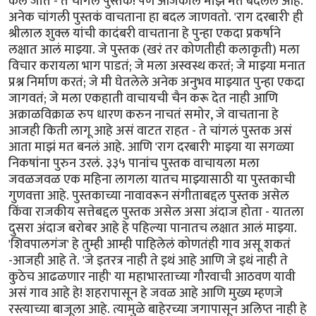
केलं जातं - ते चांगलं पुस्तक! पण आजकाल माझं मत बदललं आहे.
अनेक चांगली पुस्तकं वाचताना हा बदल जाणवतो. 'राग दरबारी' ही
श्रीलाल शुक्ल यांची कादंबरी वाचताना हे पुन्हा एकदा प्रकर्षाने
लक्षात आलं माझ्या. जे पुस्तक (खरं तर कोणतीही कलाकृती) मला
विचार करायला भाग पाडतं; जे मला अस्वस्थ करतं; जे माझ्या मनात
प्रश्न निर्माण करतं; जे मी घेतलेले अनेक अनुभव माझ्यात पुन्हा एकदा
जागवतं; जे मला एकहाती वाचायची चैन करू देत नाही आणि
अक्राळविक्राळ रुप धारण करुन नाचतं समोर, जे वाचताना हे
आजही किती लागू आहे असं वाटत राहत - ते चांगलं पुस्तक असं
आता माझं मत बनलं आहे. आणि 'राग दरबारी' माझ्या या सगळ्या
निकषांना पुरुन उरलं. ३३५ पानांच पुस्तक वाचायला मला
जवळजवळ एक महिना लागला यातच माझ्यासाठी या पुस्तकाची
गुणवत्ता आहे. पुस्तकाच्या नावावरून संगीताबद्दल पुस्तक असेल
किंवा राजकीय सत्तेबद्दल पुस्तक असेल असा अंदाज होता - यातला
दुसरा अंदाज बरोबर आहे हे पहिल्या पानातच लक्षात आलं माझ्या.
'शिवपालगंज' हे तुम्ही आम्ही पाहिलेलं कोणतंही गाव असू शकतं
-आजही आहे ते. 'जे इतरत्र नाही ते इथं आहे आणि जे इथं नाही ते
कुठेच आढळणार नाही' या महाभारताच्या गौरवाची आठवण यावी
असं गाव आहे हे! शहरापासून हे जवळ आहे आणि मुख्य म्हणजे
रस्त्याच्या बाजूला आहे. त्यामुळे बाहेरच्या जगापासून अलिप्त नाही हे