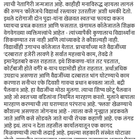
त्याची नेतागिरी जन्मजात आहे. काहीही मनाविरुद्ध व्हायला लागलं
की रुप्पन 'कॉलेजचे विद्यार्था रस्त्यावर उतरतील' अशी धमकी देतो.
इथले दरोगाजी दोन पुढा-यांना खेळवत स्वतःचा फायदा करून
घ्यायचा प्रयत्न करतात आणि फसतात. छंगामल कॉलेजातले शिक्षक
वेगवेगळ्या व्यक्तिमत्त्वांचे आहेत - त्यांच्यापैकी कुणालाच विद्यार्थ्यांना
शिकवण्यात रस नाही आणि त्यांच्याकडे ते कौशल्यही नाही.
विद्यार्थीही उगाचच कॉलेजात येतात. प्राचार्यांच्या मते वैद्यजींच्या
'दरबारात' हजेरी लावणे हे सर्वात महत्त्वाचे काम, तेवढे ते
इमानेइतबारे करत राहतात. इथे शिकवणा-यांत तट पडतात,
कोर्टबाजी होते वगैरे ब-याच घडामोडी होत राहतात. अर्धाअधिक
उघडाच असणारा आणि वैद्यजींच्या दरबारात भांग घोटण्याचे काम
करणारा सनीचर एके दिवशी गावचा प्रधान बनवला जातो. बद्री
पैलवान आहे. हा वैद्यजींचा मोठा मुलगा. त्याचा शिष्य छोटू पैलवान
आहे जो स्वतःच्या वडिलांना नियमित मारहाण करतो. मुलाने बापाला
मारहाण करण्याची त्या घराण्यात परंपराच आहे. 'फ्लश' खेळण्याचे
कौशल्य असणारा जोगनाथ आहे - त्याला कसे गुन्ह्यात अडकवले
जाते आणि कसे सोडवले जाते याची रोचक कहाणी आहे. एक लंगड
आहे इथं. लाच न देता तहसील कार्यालयातून एक कागद
मिळवण्याची त्याची लढाई आहे. इथल्या सहकारी संस्थेत घोटाळा