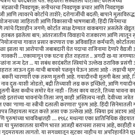
त्रण या कादंबरीत येते. सहकारी संस्थेतला घोटाळा; कॉलेजच्या
री मंडळाची निवडणूक; सनीचरचा निवडणूक प्रचार आणि निवडणूक
ाजी आणि त्यावरचे कोर्टाचे ताशेरे; दरोगाजींची बदली; बापाने मुलाविरुद्
 योजनाच्या जाहिराती आणि विकासाची भाषणबाजी; हिंदी सिनेमाचा
त्यांचे दिशाहीन जगणे; कोर्टात साक्ष देण्यात वाकबगार असलेले खेडूत
ळे हतबल झालेला बाप; आंतरजातीय विवाहाचे राजकारण आणि त्यातून 
टुंब नियोजनाचा गावात प्रसार करणारा एक अविवाहित कर्मचारी; कोर्टात
टाळा झाला या आरोपाची जबाबदारी घेत पदाचा राजिनामा देणारे वैद्यज
रे गावकरी ....एकामागून एक घटना होत राहतात .. अगदी ख-या जगण्या
फळांना जन्म देत ... या सबंध कादंबरीत स्त्रियांचे उल्लेख ठराविक प्रसंग
 शहरात जाऊन दुस-याची बायको पळवून घेऊन आला आहे - लग्नाची म्हण
 आहे. बकरी चारणारी एक तरूण मुलगी आहे. गयादीनची मुलगी बेला आहे, 
िचे नाव दुस-याशी जोडतो, बद्री तिच्याशी लग्न करु इच्छितो, आणि गयादीन
ुलगी बेला कधीच समोर येत नाही - तिला काय वाटते, तिच्या भावना क
तरांच्या भावनांचे! तिला जणू काही अस्तित्वच नाही. देवीच्या जत्रेत
ात एका 'गाणा-या स्त्रीची दलाली करणारा' पुरुष आहे. हिंदी सिनेमातली
ेमपत्र लिहायला मदत करते असा एक उल्लेख आहे. स्त्रिया इथं अदृश्य आह
 पुरुषांच्या भावविश्वातही .... १९६८ मधल्या एका प्रातिनिधिक खेडया
ेल्या या पुस्तकातला ग्रामीण भारत आजही बराचसा तसाच आहे, काहीही
व गुदमरायला लागतो. या सगळ्यातून सुटका नाहीच या अपरिहार्यतेने घ