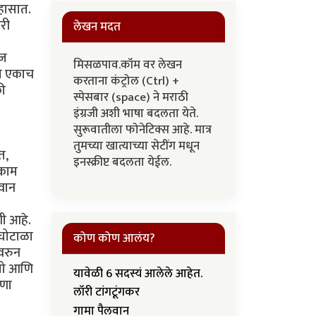
िहासात.
ारी
लेखन मदत
ेज
मिसळपाव.कॉम वर लेखन
 तो एकाच
करताना कंट्रोल (Ctrl) +
की
स्पेसबार (space) ने मराठी
इंग्रजी अशी भाषा बदलता येते.
सुरूवातीला फोनेटिक्स आहे. मात्र
तुमच्या खात्याच्या सेटींग मधून
त,
इनस्क्रीप्ट बदलता येईल.
 काम
लवान
ी आहे.
 घोटाळा
कोण कोण आलंय?
ावरुन
ेतो आणि
यावेळी 6 सदस्यं आलेले आहेत.
ुणा
लॉरी टांगटूंगकर
गामा पैलवान