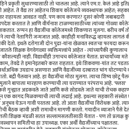
ने प्रकृती सुधारण्यासाठी तो चालला आहे. त्याने एम.ए. केलं आहे इत
 काही आहेत. ते वैद्य तर आहेतच शिवाय कॉलेजचे व्यवस्थापक आहेत; सहक
 पदांवर राहायला आवडत नाही. पण काय करणार? दुसरं कोणी जबाबदारी
 उपदेश करतात ते आणि वीर्यनाश टाळण्यासाठीच्या त्यांच्या गोळ्या कॉल
वाचू शकतात. रुप्पन हा वैद्यजींचा कॉलेजमध्ये शिकणारा मुलगा. बरीच वर्ष
ाने त्याची नेतागिरी जन्मजात आहे. काहीही मनाविरुद्ध व्हायला लागलं 
ी धमकी देतो. इथले दरोगाजी दोन पुढा-यांना खेळवत स्वतःचा फायदा करून
 शिक्षक वेगवेगळ्या व्यक्तिमत्त्वांचे आहेत - त्यांच्यापैकी कुणालाच
े कौशल्यही नाही. विद्यार्थीही उगाचच कॉलेजात येतात. प्राचार्यांच्या मते
्वाचे काम, तेवढे ते इमानेइतबारे करत राहतात. इथे शिकवणा-यांत तट पडता
 अर्धाअधिक उघडाच असणारा आणि वैद्यजींच्या दरबारात भांग घोटण्याचे
बद्री पैलवान आहे. हा वैद्यजींचा मोठा मुलगा. त्याचा शिष्य छोटू पै
ुलाने बापाला मारहाण करण्याची त्या घराण्यात परंपराच आहे. 'फ्लश'
कसे गुन्ह्यात अडकवले जाते आणि कसे सोडवले जाते याची रोचक कहाण
ून एक कागद मिळवण्याची त्याची लढाई आहे. इथल्या सहकारी संस्थेत
ा अनुभव घेऊन गावी परतला आहे. तो आता वैद्यजींचा विरोधक आहे. त्य
ची बैठक व्हावी अशी रामाधीन मागणी करतो. गयादीन व्याजाने पैसे द
जातली शिक्षक मंडळी सतत सल्लामसलतीसाठी येतात - पण तो प्रत्यक्ष क
स्थापन समितीचा हा उपाध्यक्ष. एका अर्थी वैद्यजींच्याच पक्षातला.