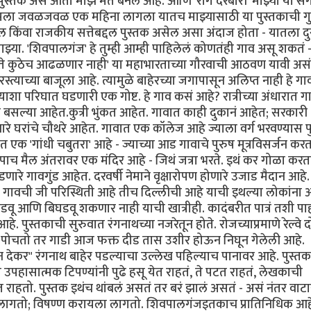
पुस्तक असं आता माझं मत बनलं आहे. आणि 'राग दरबारी' माझ्या या सग
ला मला जवळजवळ एक महिना लागला यातच माझ्यासाठी या पुस्तकाची गु
ेल किंवा राजकीय सत्तेबद्दल पुस्तक असेल असा अंदाज होता - यातला द
ाझ्या. 'शिवपालगंज' हे तुम्ही आम्ही पाहिलेलं कोणतंही गाव असू शकत
नाही ते कुठेच आढळणार नाही' या महाभारताच्या गौरवाची आठवण यावी अस
त्याच्या बाजूला आहे. त्यामुळे बाहेरच्या जगापासून अलिप्त नाही हे गा
ा परिघात घडणारी एक गोष्ट. हे गाव कसं आहे? रात्रीच्या अंधारात ग
शौचास बसल्या आहेत.कुत्री भुंकत आहेत. गावात काही दुकानं आहेत; सरकारी
णारे घरांचे चौथरे आहेत. गावात एक कॉलेज आहे ज्याला वर्ग भरवण्यास प
त एक 'गांधी चबुतरा' आहे - ज्याच्या आड गावाचे पुरुष मूत्रविसर्जन कर
पाच मैल अंतरावर एक मंदिर आहे - जिथं जत्रा भरते. इथं कर गोळा करत
े गावगुंड आहेत. दरवर्षी नेमाने वृक्षारोपण होणारे उजाड मैदान आहे.
गावची जी परिस्थिती आहे तीच दिल्लीची आहे याची इथल्या लोकांना 
डवू आणि बिघडवू शकणार नाही याची खात्रीही. कादंबरीत पात्रं तशी प
आहे. पुस्तकाची सुरुवात रंगनाथच्या नजरेतून होते. रोजच्याप्रमाणे रेल्वे
ावर पोचतो तर गाडी आज फक्त दीड तास उशीर होऊन निघून गेलेली आहे.
देकर" रंगनाथ बाहेर पडल्याचा उल्लेख पहिल्याच पानावर आहे. पुस्त
पहासात्मक टिपण्यांनी पुढे हसू येत राहतं, ते पटत राहतं, लेखकाची
राहतो. पुस्तक इथंच थांबलं असतं तर बरं झालं असतं - असं नंतर वाट
 लागतो; विषण्ण करायला लागतो. शिवपालगंजइतकाच प्रातिनिधिक आह