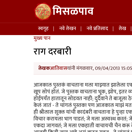
Skip to main content
मिसळपाव
Main navigation
स्वगृह
नवे लेखन
नवे प्रतिसाद
लेख
मुख्य पान
राग दरबारी
लेखक
आतिवास
यांनी मंगळवार, 09/04/2013 15:05 
आजकाल पुस्तकं वाचताना मला माझ्यात झालेला एक बद
खूप सोपं होतं. जे पुस्तक वाचताना भूक, झोप, इतर व
होईपर्यंत हातातून सोडवत नाही; दुर्दैवाने ते बाजूल
केलं जातं - ते चांगलं पुस्तक! पण आजकाल माझं म
ही श्रीलाल शुक्ल यांची कादंबरी वाचताना हे पुन्हा 
विचार करायला भाग पाडतं; जे मला अस्वस्थ करतं; जे म
एकदा जागवतं; जे मला एकहाती वाचायची चैन करू द