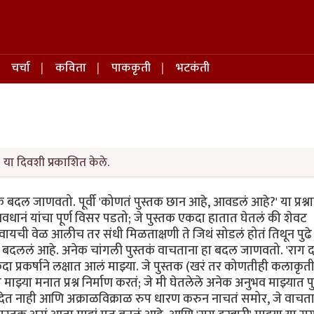
चर्चा
कविता
पाककृती
भटकंती
या दिवशी प्रकाशित केले.
ल जाणवतो. पूर्वी 'कोणतं पुस्तक छान आहे, आवडलं आहे?' या प्रश्नाच
्यवधानं यांचा पूर्ण विसर पडतो; जे पुस्तक एकदा हातात घेतलं की शेवट
ा ठेवायची वेळ आलीच तर संधी मिळताक्षणी ते जिथं सोडलं होतं तिथून पुढे
त बदललं आहे. अनेक चांगली पुस्तकं वाचताना हा बदल जाणवतो. 'राग द
एकदा प्रकर्षाने लक्षात आलं माझ्या. जे पुस्तक (खरं तर कोणतीही कलाकृत
ाझ्या मनात प्रश्न निर्माण करतं; जे मी घेतलेले अनेक अनुभव माझ्यात पुन
ेत नाही आणि अक्राळविक्राळ रुप धारण करुन नाचतं समोर, जे वाचता