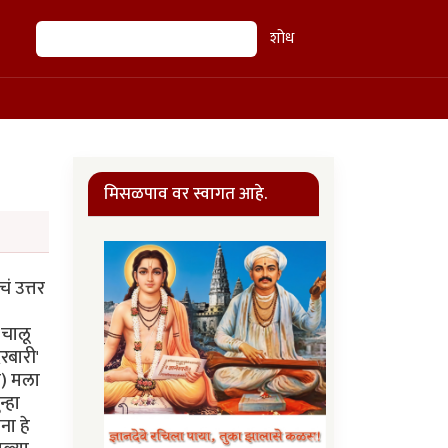
शोध
शोध
मिसळपाव वर स्वागत आहे.
ं उत्तर
 चालू
रबारी'
ी) मला
्हा
ना हे