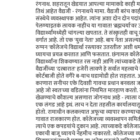
रंगनाथ. शहरातून खेडयात आपल्या मामाकडे काही महि
तिथं आहेत वैद्यजी - रंगनाथचे मामा. वैद्यजी बरंच
संस्थेचे व्यवस्थापक आहेत. त्यांना अशा दोन दोन
पेलण्याइतकं लायक नाहीच या गावात! 'ब्रह्मचर्या'वर
विद्यार्थ्यांमध्येही चांगल्या खपतात. ते संस्कृतही 
वर्गात आहे. तो एक 'युवा नेता' आहे. बाप नेता असल्य
रुप्पन 'कॉलेजचे विद्यार्था रस्त्यावर उतरतील' अश
घ्यायचा प्रयत्न करतात आणि फसतात. छंगामल कॉलेजातले
विद्यार्थ्यांना शिकवण्यात रस नाही आणि त्यांच्याकडे त
वैद्यजींच्या 'दरबारात' हजेरी लावणे हे सर्वात महत्त
कोर्टबाजी होते वगैरे ब-याच घडामोडी होत राहतात.
करणारा सनीचर एके दिवशी गावचा प्रधान बनवला जातो. 
आहे जो स्वतःच्या वडिलांना नियमित मारहाण करतो. म
खेळण्याचे कौशल्य असणारा जोगनाथ आहे - त्याला 
एक लंगड आहे इथं. लाच न देता तहसील कार्यालयात
होतो. रामाधीन कलकत्त्यात अफूचा व्यापार करण्याच
गावात राजकारण होत. कॉलेजच्या व्यवस्थापन समिती
त्याचे एक कपडयांचे दुकान आहे. त्याच्याकडे कॉले
एकाची बाजू घ्यायचे नेहमीच नाकारतो. कॉलेजच्या व्यव