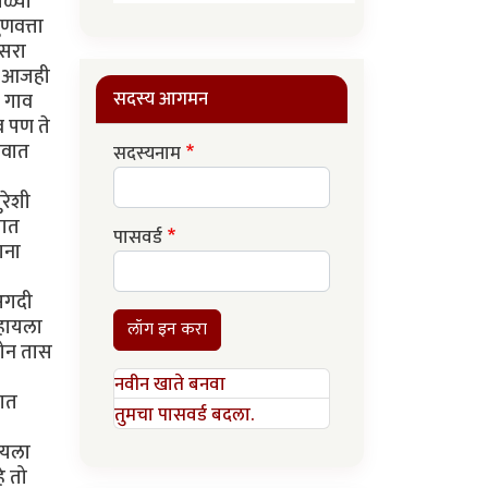
ळ्या
णवत्ता
ुसरा
ं -आजही
सदस्य आगमन
ं गाव
व पण ते
ावात
सदस्यनाम
ुरेशी
तात
पासवर्ड
ाना
अगदी
ाहायला
लॉग इन करा
 दोन तास
नवीन खाते बनवा
कात
तुमचा पासवर्ड बदला.
ायला
े तो