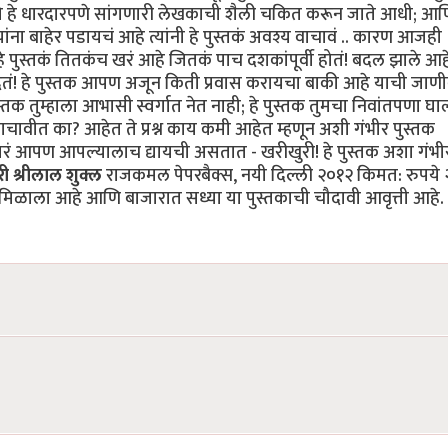
ो हे धारदारपणे सांगणारी लेखकाची शैली चकित करून जाते आधी; आण
ज्यांना बाहेर पडायचं आहे त्यांनी हे पुस्तकं अवश्य वाचावं .. कारण आजही
ुस्तकं तितकंच खरं आहे जितकं पाच दशकांपूर्वी होतं! बदल झाले आह
देतं! हे पुस्तक आपण अजून किती प्रवास करायचा बाकी आहे याची जाण
स्तक तुम्हाला आभासी स्वर्गात नेत नाही; हे पुस्तक तुमचा निवांतपणा घा
ाचावीत का? आहेत ते प्रश्न काय कमी आहेत म्हणून अशी गंभीर पुस्तक
ी उत्तरं आपण आपल्यालाच द्यायची असतात - खरीखुरी! हे पुस्तक अशा गंभी
ी श्रीलाल शुक्ल
राजकमल पेपरबैक्स, नयी दिल्ली २०१२ किमत: रुपये
र मिळाला आहे आणि बाजारात सध्या या पुस्तकाची चौदावी आवृत्ती आहे.