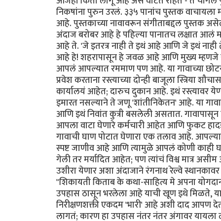
आजही किती लागू आहे असं वाटत राहत - ते चांगलं 
निकषांना पुरुन उरलं. ३३५ पानांच पुस्तक वाचाय
आहे. पुस्तकाच्या नावावरून संगीताबद्दल पुस्तक अस
अंदाज बरोबर आहे हे पहिल्या पानातच लक्षात आलं म
आहे ते. 'जे इतरत्र नाही ते इथं आहे आणि जे इथं 
आहे हे! शहरापासून हे जवळ आहे आणि मुख्य म्हणजे रस्
आपलं आपल्यात रममाण पण आहे. या गावाच्या छोटयाश
प्रवेश करताना रस्त्याच्या दोन्ही बाजूला स्त्रिया 
कार्यालयं आहेत; दारुच दुकान आहे. इथं रस्त्यावर ये
इमारत नसल्याने ते जणू 'शांतीनिकेतन' आहे. या गावा
आणि इथं निवांत कुत्री बसलेली असतात. गावापासून 
आपला वाटा घेणारे कर्मचारी आहेत आणि फुकट हादडणार
गावाची घाण पोटात घेणारा एक तलाव आहे. आपल्या 
स्पष्ट जाणीव आहे आणि त्यामुळे आपलं कोणी काही घ
गेली तर मर्यादित आहेत; पण त्यांचं विश्व मात्र असीम 
उशीरा येणार अशा अंदाजाने रंगनाथ रेल्वे स्थानक
"शिकायती किताब के कथा-साहित्य मे अपना योगदान 
उपहास ठासून भरलेला आहे याची खूण इथे मिळते, या उ
निरीक्षणशक्ती एकदम 'भारी' आहे अशी दाद आपण देत 
लागतं; कारण हा उपहास नंतर नंतर अंगावर यायला