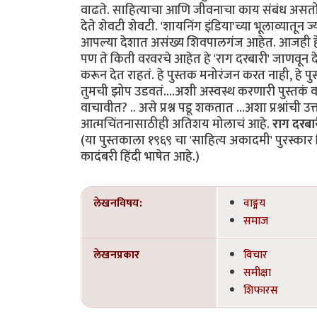
वाढते. साहित्याचा आणि जीवनाचा काय संबंध असत
देते शेवटी शेवटी. 'शायनिंग इंडिया'च्या भूलाव्यातून 
आपल्या देशात असंख्य शिवपालगंज आहेत. आजही हे प
पण ते किती वरवरचे आहेत हे 'राग दरबारी' जाणवून 
करून देत राहतं. हे पुस्तक मनोरंजन करत नाही, हे पु
तुमची झोप उडवतं....अशी अस्वस्थ करणारी पुस्तकं व
वाचावीत? .. असे प्रश्न पडू शकतात ...अशा प्रश्नांच
आत्मचिंतनासाठीही अतिशय मोलाचं आहे.
राग दरबार
(या पुस्तकाला १९६९ चा 'साहित्य अकादमी' पुरस्का
कादंबरी हिंदी भाषेत आहे.)
लेखनविषय:
वाङ्मय
समाज
लेखनप्रकार
विचार
समीक्षा
शिफारस