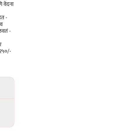
ि वेदना
ेत -
ीव
लवतं -
र
 २५०/-