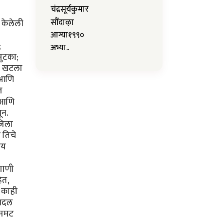
चंद्रसूर्यकुमार
सौंदाऴा
ध केलेली
आग्या१९९०
;
अभ्या..
सुटका;
ला खटला
ी आणि
त
ी आणि
ून.
जिला
 तिचे
ाय
 गाणी
ेत,
त काही
 बदल
ुसमट