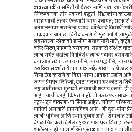
शिवपालगंजमध्ये घडणा-या अनेक घटनांचे सविस्तर चि
व्यवस्थापकीय समितीची बैठक आणि नव्या कार्यका
'जिंकण्याच्या' तीन यशस्वी पद्धती; शिक्षकांची कोर्टब
मारहाणीची तक्रार ऐकणारी न्याय-पंचायत; सरकारी
जनमानसावर असलेला प्रभाव; कॉलेजचे विद्यार्थी आणि 
ताकदवान बापाला विरोध करणारी मुलं आणि त्यामु
शहरातल्या लोकांशी ग्रामीण सत्तावानांचे नाते; कु
बाहेर मिटवू पाहणारे दरोगाजी; सहकारी संस्थेत घो
त्याच सभेत बद्रीला बिनविरोध त्याच पदावर बसवणा
घडाव्यात तशा .. त्याच गतीने, त्याच पद्धतीने, त्याच 
ठराविक संदर्भात येतात. एक आहे: गावचा राधेलाल
तिची छेड काढणे हा विद्यार्थ्यांचा आवडता उद्योग
रुप्पन प्रेमपत्र लिहितो, छोटा पैलवान भर कोर्टात त
लग्न जातीतल्या मुलाशी लावायची धडपड करतो. ही म
आहेत याची काही किंमत नाही. ती फक्त एक साधन आहे इ
नटूनथटून वावरणा-या स्त्रिया आहेत. जत्रेच्या परिसर
माहिती असणारी ग्रामसेविका आहे - जी दुस-यांना प्र
त्यांची भूमिका आणि स्थान दुय्यम आहे - समाजात आणि
वेगळ चित्र कसं दिसेल? १९६८ मध्ये प्रकाशित झाल
झालेला नाही या जाणीवेने पुस्तक वाचता वाचता जी