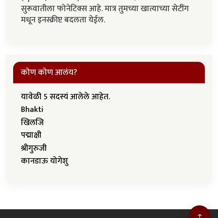
सुरूवातीला फोनेटिक्स आहे. मात्र तुमच्या खात्याच्या सेटींग
मधून इनस्क्रीप्ट बदलता येईल.
कोण कोण आलंय?
यावेळी 5 सदस्यं आलेले आहेत.
Bhakti
खिलजि
पद्माक्षी
श्रीगुरुजी
कानडाऊ योगेशु
↑