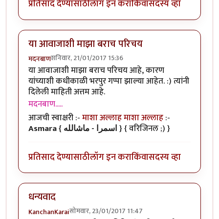
प्रतिसाद देण्यासाठी
लॉग इन करा
किंवा
सदस्य व्हा
या आवाजाशी माझा बराच परिचय
शनिवार, 21/01/2017 15:36
मदनबाण
या आवाजाशी माझा बराच परिचय आहे, कारण
यांच्याशी कधीकाळी भरपुर गप्पा झाल्या आहेत. :) त्यांनी
दिलेली माहिती अत्तम आहे.
मदनबाण.....
आजची स्वाक्षरी :-
माशा अल्लाह माशा अल्लाह
:-
Asmara { اسمرا - ماشالله }
{ वरिजिनल ;) }
प्रतिसाद देण्यासाठी
लॉग इन करा
किंवा
सदस्य व्हा
धन्यवाद
सोमवार, 23/01/2017 11:47
KanchanKarai