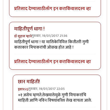
प्रतिसाद देण्यासाठी
लॉग इन करा
किंवा
सदस्य व्हा
माहितीपूर्ण धागा !
गुरुवार, 19/01/2017 21:36
डॉ सुहास म्हात्रे
माहितीपूर्ण धागा ! या मालिकेनिमित्त कितीतरी गुणी
कलाकार मिपाकरांची ओळख होत आहे !
प्रतिसाद देण्यासाठी
लॉग इन करा
किंवा
सदस्य व्हा
छान माहिती!
गुरुवार, 19/01/2017 22:05
इशा१२३
In reply to
माहितीपूर्ण धागा !
by
डॉ सुहास म्हात्रे
+१ असेच म्हणते.लेखमालेमुळे गुणी मिपाकरांचि
माहिती आणि नविन विषयांवरिल लेख वाचता आले.