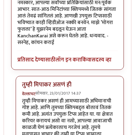
नमस्कार, आपल्या सर्वांच्या प्रतिक्रियांसाठी मन:पूर्वक
आभार. सात-आठ मिनिटांच्या क्लिपमध्ये जितकं सांगता
आलं तेवढं सांगितलं आहे. आणखी उपयुक्त टिप्ससाठी
भविष्यात काही व्हिडीओज नक्की बनवेन. माझे ’मोगरा
फुलला’ हे युझरनेम बदलून घेऊन आता
KanchanKarai असे करून घेतले आहे. धन्यवाद. -
सस्नेह, कांचन कराई
प्रतिसाद देण्यासाठी
लॉग इन करा
किंवा
सदस्य व्हा
तुम्ही मिपाकर असणं ही
सोमवार, 23/01/2017 14:37
वेल्लाभट
In reply to
धन्यवाद
by
KanchanKarai
तुम्ही मिपाकर असणं ही आमच्यासाठी अभिमानाची
गोष्ट आहे. आणि तुमच्या क्लिपबद्द्ल बोलावं तितकं
कमी आहे. अत्यंत उपयुक्त टिप्स आहेत या. या क्षेत्रात
करियर करायचं असो वा नसो, आपल्या आवाजाची
काळजी घेणं प्रत्येकालाच गरजेचं आहे. तुमचे
मनापासून आभार की तुम्ही या टिप्स आम्हाला