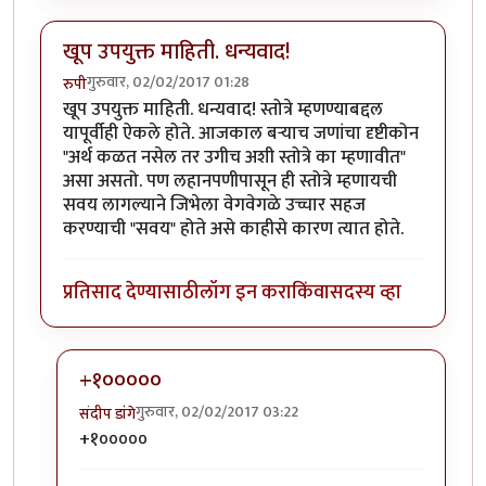
खूप उपयुक्त माहिती. धन्यवाद!
गुरुवार, 02/02/2017 01:28
रुपी
खूप उपयुक्त माहिती. धन्यवाद! स्तोत्रे म्हणण्याबद्दल
यापूर्वीही ऐकले होते. आजकाल बर्‍याच जणांचा दृष्टीकोन
"अर्थ कळत नसेल तर उगीच अशी स्तोत्रे का म्हणावीत"
असा असतो. पण लहानपणीपासून ही स्तोत्रे म्हणायची
सवय लागल्याने जिभेला वेगवेगळे उच्चार सहज
करण्याची "सवय" होते असे काहीसे कारण त्यात होते.
प्रतिसाद देण्यासाठी
लॉग इन करा
किंवा
सदस्य व्हा
+१०००००
गुरुवार, 02/02/2017 03:22
संदीप डांगे
In reply to
खूप उपयुक्त माहिती. धन्यवाद!
by
रुपी
+१०००००