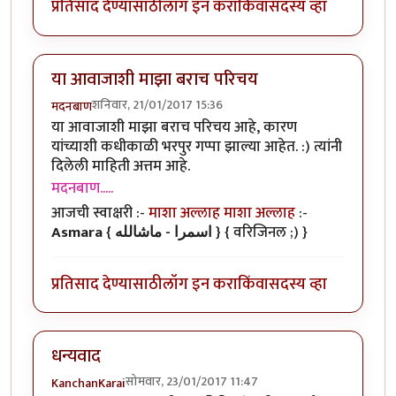
प्रतिसाद देण्यासाठी
लॉग इन करा
किंवा
सदस्य व्हा
या आवाजाशी माझा बराच परिचय
शनिवार, 21/01/2017 15:36
मदनबाण
या आवाजाशी माझा बराच परिचय आहे, कारण
यांच्याशी कधीकाळी भरपुर गप्पा झाल्या आहेत. :) त्यांनी
दिलेली माहिती अत्तम आहे.
मदनबाण.....
आजची स्वाक्षरी :-
माशा अल्लाह माशा अल्लाह
:-
Asmara { اسمرا - ماشالله }
{ वरिजिनल ;) }
प्रतिसाद देण्यासाठी
लॉग इन करा
किंवा
सदस्य व्हा
धन्यवाद
सोमवार, 23/01/2017 11:47
KanchanKarai