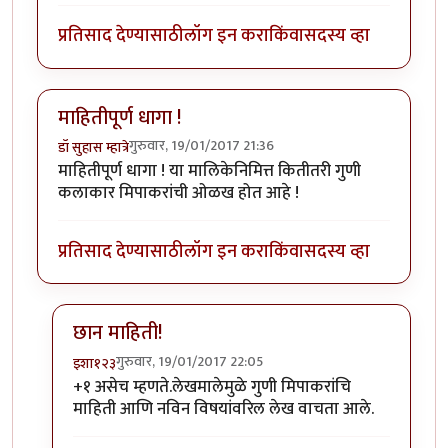
प्रतिसाद देण्यासाठी
लॉग इन करा
किंवा
सदस्य व्हा
माहितीपूर्ण धागा !
गुरुवार, 19/01/2017 21:36
डॉ सुहास म्हात्रे
माहितीपूर्ण धागा ! या मालिकेनिमित्त कितीतरी गुणी
कलाकार मिपाकरांची ओळख होत आहे !
प्रतिसाद देण्यासाठी
लॉग इन करा
किंवा
सदस्य व्हा
छान माहिती!
गुरुवार, 19/01/2017 22:05
इशा१२३
In reply to
माहितीपूर्ण धागा !
by
डॉ सुहास म्हात्रे
+१ असेच म्हणते.लेखमालेमुळे गुणी मिपाकरांचि
माहिती आणि नविन विषयांवरिल लेख वाचता आले.