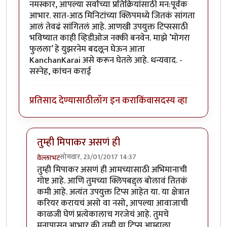
नमस्कार, आपल्या सर्वांच्या प्रतिक्रियांसाठी मन:पूर्वक
आभार. सात-आठ मिनिटांच्या क्लिपमध्ये जितकं सांगता
आलं तेवढं सांगितलं आहे. आणखी उपयुक्त टिप्ससाठी
भविष्यात काही व्हिडीओज नक्की बनवेन. माझे ’मोगरा
फुलला’ हे युझरनेम बदलून घेऊन आता
KanchanKarai असे करून घेतले आहे. धन्यवाद. -
सस्नेह, कांचन कराई
प्रतिसाद देण्यासाठी
लॉग इन करा
किंवा
सदस्य व्हा
तुम्ही मिपाकर असणं ही
सोमवार, 23/01/2017 14:37
वेल्लाभट
In reply to
धन्यवाद
by
KanchanKarai
तुम्ही मिपाकर असणं ही आमच्यासाठी अभिमानाची
गोष्ट आहे. आणि तुमच्या क्लिपबद्द्ल बोलावं तितकं
कमी आहे. अत्यंत उपयुक्त टिप्स आहेत या. या क्षेत्रात
करियर करायचं असो वा नसो, आपल्या आवाजाची
काळजी घेणं प्रत्येकालाच गरजेचं आहे. तुमचे
मनापासून आभार की तुम्ही या टिप्स आम्हाला