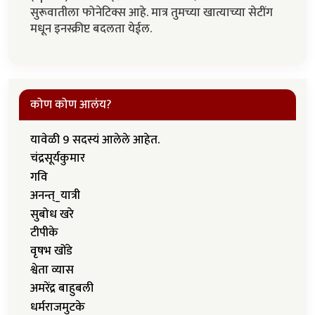
सुरूवातीला फोनेटिक्स आहे. मात्र तुमच्या खात्याच्या सेटींग
मधून इनस्क्रीप्ट बदलता येईल.
कोण कोण आलंय?
यावेळी 9 सदस्यं आलेले आहेत.
चंद्रसूर्यकुमार
गवि
अनन्त्_यात्री
सुबोध खरे
टीपीके
वृषभ खोंडे
श्वेता व्यास
अमरेंद्र बाहुबली
धर्मराजमुटके