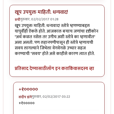
खूप उपयुक्त माहिती. धन्यवाद!
गुरुवार, 02/02/2017 01:28
रुपी
खूप उपयुक्त माहिती. धन्यवाद! स्तोत्रे म्हणण्याबद्दल
यापूर्वीही ऐकले होते. आजकाल बर्‍याच जणांचा दृष्टीकोन
"अर्थ कळत नसेल तर उगीच अशी स्तोत्रे का म्हणावीत"
असा असतो. पण लहानपणीपासून ही स्तोत्रे म्हणायची
सवय लागल्याने जिभेला वेगवेगळे उच्चार सहज
करण्याची "सवय" होते असे काहीसे कारण त्यात होते.
प्रतिसाद देण्यासाठी
लॉग इन करा
किंवा
सदस्य व्हा
+१०००००
गुरुवार, 02/02/2017 03:22
संदीप डांगे
In reply to
खूप उपयुक्त माहिती. धन्यवाद!
by
रुपी
+१०००००