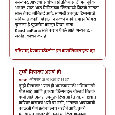
नमस्कार, आपल्या सर्वांच्या प्रतिक्रियांसाठी मन:पूर्वक
आभार. सात-आठ मिनिटांच्या क्लिपमध्ये जितकं सांगता
आलं तेवढं सांगितलं आहे. आणखी उपयुक्त टिप्ससाठी
भविष्यात काही व्हिडीओज नक्की बनवेन. माझे ’मोगरा
फुलला’ हे युझरनेम बदलून घेऊन आता
KanchanKarai असे करून घेतले आहे. धन्यवाद. -
सस्नेह, कांचन कराई
प्रतिसाद देण्यासाठी
लॉग इन करा
किंवा
सदस्य व्हा
तुम्ही मिपाकर असणं ही
सोमवार, 23/01/2017 14:37
वेल्लाभट
In reply to
धन्यवाद
by
KanchanKarai
तुम्ही मिपाकर असणं ही आमच्यासाठी अभिमानाची
गोष्ट आहे. आणि तुमच्या क्लिपबद्द्ल बोलावं तितकं
कमी आहे. अत्यंत उपयुक्त टिप्स आहेत या. या क्षेत्रात
करियर करायचं असो वा नसो, आपल्या आवाजाची
काळजी घेणं प्रत्येकालाच गरजेचं आहे. तुमचे
मनापासून आभार की तुम्ही या टिप्स आम्हाला