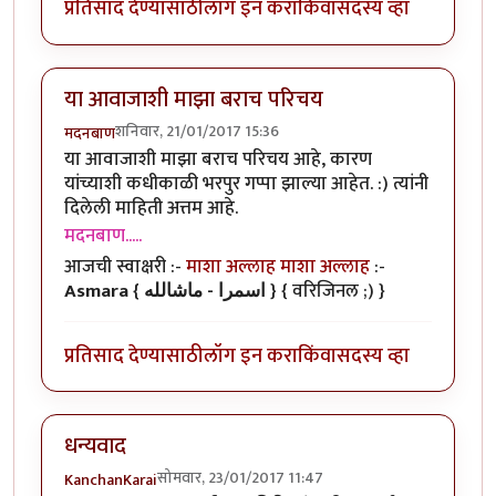
प्रतिसाद देण्यासाठी
लॉग इन करा
किंवा
सदस्य व्हा
या आवाजाशी माझा बराच परिचय
शनिवार, 21/01/2017 15:36
मदनबाण
या आवाजाशी माझा बराच परिचय आहे, कारण
यांच्याशी कधीकाळी भरपुर गप्पा झाल्या आहेत. :) त्यांनी
दिलेली माहिती अत्तम आहे.
मदनबाण.....
आजची स्वाक्षरी :-
माशा अल्लाह माशा अल्लाह
:-
Asmara { اسمرا - ماشالله }
{ वरिजिनल ;) }
प्रतिसाद देण्यासाठी
लॉग इन करा
किंवा
सदस्य व्हा
धन्यवाद
सोमवार, 23/01/2017 11:47
KanchanKarai