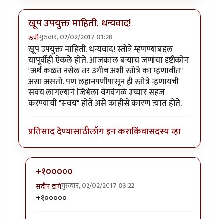
खूप उपयुक्त माहिती. धन्यवाद!
गुरुवार, 02/02/2017 01:28
रुपी
खूप उपयुक्त माहिती. धन्यवाद! स्तोत्रे म्हणण्याबद्दल
यापूर्वीही ऐकले होते. आजकाल बर्‍याच जणांचा दृष्टीकोन
"अर्थ कळत नसेल तर उगीच अशी स्तोत्रे का म्हणावीत"
असा असतो. पण लहानपणीपासून ही स्तोत्रे म्हणायची
सवय लागल्याने जिभेला वेगवेगळे उच्चार सहज
करण्याची "सवय" होते असे काहीसे कारण त्यात होते.
प्रतिसाद देण्यासाठी
लॉग इन करा
किंवा
सदस्य व्हा
+१०००००
गुरुवार, 02/02/2017 03:22
संदीप डांगे
In reply to
खूप उपयुक्त माहिती. धन्यवाद!
by
रुपी
+१०००००