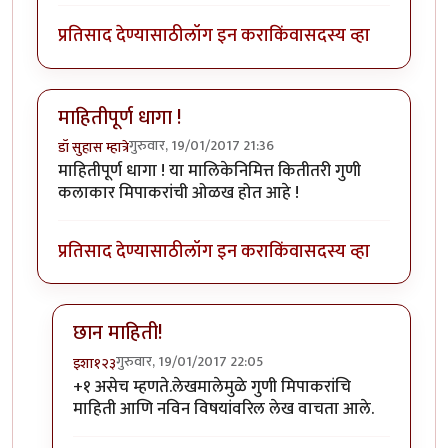
प्रतिसाद देण्यासाठी
लॉग इन करा
किंवा
सदस्य व्हा
माहितीपूर्ण धागा !
गुरुवार, 19/01/2017 21:36
डॉ सुहास म्हात्रे
माहितीपूर्ण धागा ! या मालिकेनिमित्त कितीतरी गुणी
कलाकार मिपाकरांची ओळख होत आहे !
प्रतिसाद देण्यासाठी
लॉग इन करा
किंवा
सदस्य व्हा
छान माहिती!
गुरुवार, 19/01/2017 22:05
इशा१२३
In reply to
माहितीपूर्ण धागा !
by
डॉ सुहास म्हात्रे
+१ असेच म्हणते.लेखमालेमुळे गुणी मिपाकरांचि
माहिती आणि नविन विषयांवरिल लेख वाचता आले.