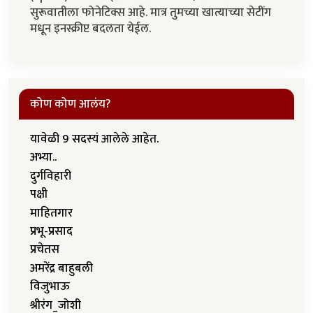
सुरूवातीला फोनेटिक्स आहे. मात्र तुमच्या खात्याच्या सेटींग
मधून इनस्क्रीप्ट बदलता येईल.
कोण कोण आलंय?
यावेळी 9 सदस्यं आलेले आहेत.
अभ्या..
दुर्गविहारी
पक्षी
माहितगार
प्रभू-प्रसाद
प्रचेतस
अमरेंद्र बाहुबली
विजुभाऊ
श्रीरंग_जोशी