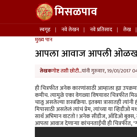
Skip to main content
मिसळपाव
Main navigation
स्वगृह
नवे लेखन
नवे प्रतिसाद
लेख
मुख्य पान
आपला आवाज आपली ओळख - 
लेखक
गोष्ट तशी छोटी...
यांनी गुरुवार, 19/01/2017 0
ही चित्रफीत अनेक कारणांसाठी आम्हाला ह्या उपक्रमा
कमीच. त्यामुळे एका वेगळ्या विषयावर चित्रफीत मिळण
चालू असलेल्या शस्त्रक्रिया. इतक्या त्रासातही त्यां
मिपासाठी असलेलं त्यांचं प्रेम, त्यांच्या या व्हिडीओ मध
सार्थ अभिमान वाटतो ! अनेक सीडीज, ऑडिओ बुक्स, लघुपट
आपला आवाज देणार्‍या कांचनताईंची ही चित्रफीत, "गोष्