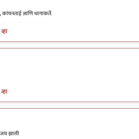
द, कांचनताई आणि धागाकर्ते.
व्हा
व्हा
ी आजच झाली