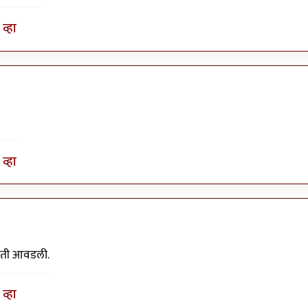
व्हा
व्हा
हिती आवडली.
व्हा