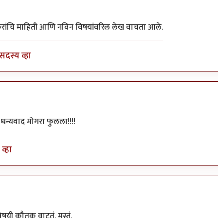
स म्हात्रे
ाकरांचि माहिती आणि नविन विषयांवरिल लेख वाचता आले.
सदस्य व्हा
प धन्यवाद मोगरा फुलला!!!!
व्हा
षयी कौतुक वाटतं. मस्तं.