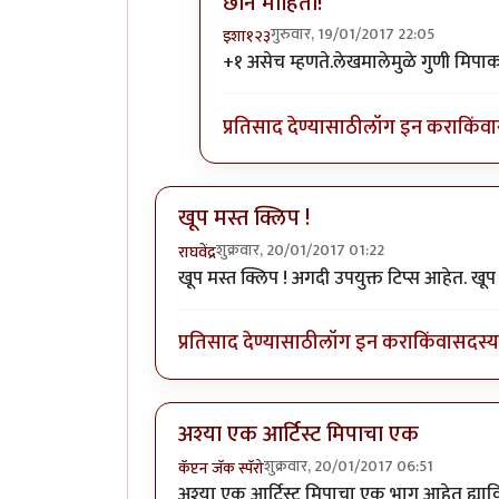
छान माहिती!
गुरुवार, 19/01/2017 22:05
इशा१२३
In reply to
माहितीपूर्ण धागा !
by
डॉ सुहा
+१ असेच म्हणते.लेखमालेमुळे गुणी मिप
प्रतिसाद देण्यासाठी
लॉग इन करा
किंवा
खूप मस्त क्लिप !
शुक्रवार, 20/01/2017 01:22
राघवेंद्र
खूप मस्त क्लिप ! अगदी उपयुक्त टिप्स आहेत. खू
प्रतिसाद देण्यासाठी
लॉग इन करा
किंवा
सदस्य 
अश्या एक आर्टिस्ट मिपाचा एक
शुक्रवार, 20/01/2017 06:51
कॅप्टन जॅक स्पॅरो
अश्या एक आर्टिस्ट मिपाचा एक भाग आहेत ह्यावि