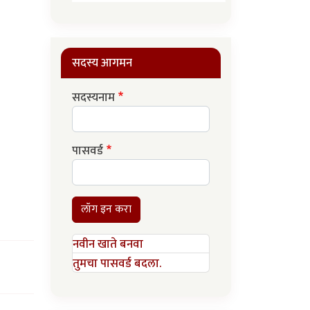
सदस्य आगमन
सदस्यनाम
पासवर्ड
लॉग इन करा
नवीन खाते बनवा
तुमचा पासवर्ड बदला.