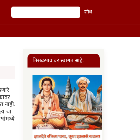
शोध
शोध
मिसळपाव वर स्वागत आहे.
िणारे
्यावर
वत नाही.
्यांचा
षांमध्ये