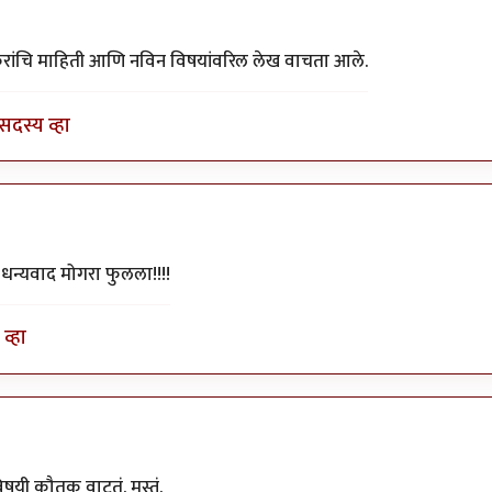
स म्हात्रे
ाकरांचि माहिती आणि नविन विषयांवरिल लेख वाचता आले.
सदस्य व्हा
प धन्यवाद मोगरा फुलला!!!!
व्हा
षयी कौतुक वाटतं. मस्तं.