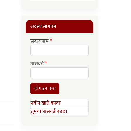
सदस्य आगमन
सदस्यनाम
पासवर्ड
लॉग इन करा
नवीन खाते बनवा
तुमचा पासवर्ड बदला.