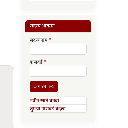
सदस्य आगमन
सदस्यनाम
पासवर्ड
लॉग इन करा
नवीन खाते बनवा
तुमचा पासवर्ड बदला.