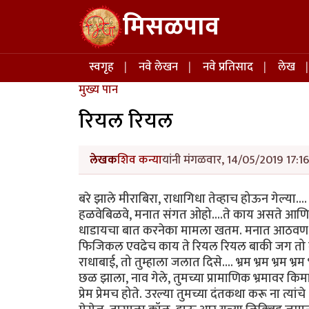
Skip to main content
मिसळपाव
Main navigation
स्वगृह
नवे लेखन
नवे प्रतिसाद
लेख
मुख्य पान
रियल रियल
लेखक
शिव कन्या
यांनी मंगळवार, 14/05/2019 17:16
बरे झाले मीराबिरा, राधागिधा तेव्हाच होऊन गेल्या.
हळवेबिळवे, मनात संगत ओहो....ते काय असते आणि
धाडायचा बात करनेका मामला खतम. मनात आठवण, झु
फिजिकल एवढेच काय ते रियल रियल बाकी जग तो मृगज
राधाबाई, तो तुम्हाला जलात दिसे.... भ्रम भ्रम भ्रम भ्रम
छळ झाला, नाव गेले, तुमच्या प्रामाणिक भ्रमावर किमान 
प्रेम प्रेमच होते. उरल्या तुमच्या दंतकथा करू ना त्