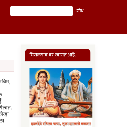
शोध
शोध
मिसळपाव वर स्वागत आहे.
ेमबिम,
ल
ई
 गेलात.
ेव्हा
ाला