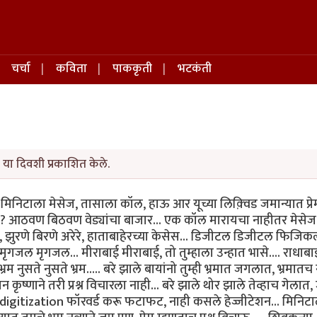
चर्चा
कविता
पाककृती
भटकंती
 या दिवशी प्रकाशित केले.
... मिनिटाला मेसेज, तासाला कॉल, हाऊ आर यूच्या लिक़्विड जमान्यात प्र
? आठवण बिठवण वेड्यांचा बाजार... एक कॉल मारायचा नाहीतर मेसेज
रणे बिरणे अरेरे, हाताबाहेरच्या केसेस... डिजीटल डिजीटल फिजिक
ल मृगजल... मीराबाई मीराबाई, तो तुम्हाला उन्हात भासे.... राधाबा
 भ्रम नुसते नुसते भ्रम..... बरे झाले बायांनो तुम्ही भ्रमात जगलात, भ्रमातच
कृष्णाने तरी प्रश्न विचारला नाही... बरे झाले थोर झाले तेव्हाच गेलात, ज
यांचे digitization फॉरवर्ड करू फटाफट, नाही कसले हेज्जीटेशन... मिनिट