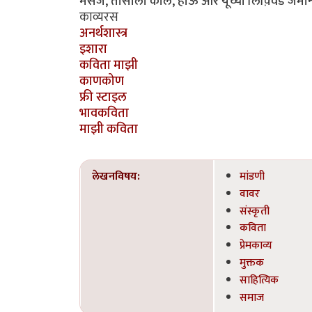
मेसेज, तासाला कॉल, हाऊ आर यूच्या लिक़्विड जमान्यात 
काव्यरस
अनर्थशास्त्र
इशारा
कविता माझी
काणकोण
फ्री स्टाइल
भावकविता
माझी कविता
लेखनविषय:
मांडणी
वावर
संस्कृती
कविता
प्रेमकाव्य
मुक्तक
साहित्यिक
समाज