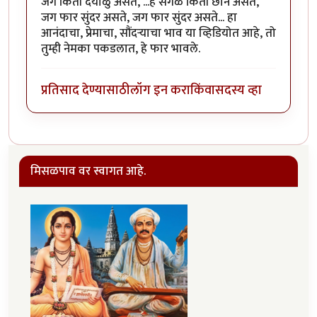
जग किती दयाळु असते, ...हे सगळे किती छान असते,
जग फार सुंदर असते, जग फार सुंदर असते... हा
आनंदाचा, प्रेमाचा, सौंदर्‍याचा भाव या व्हिडियोत आहे, तो
तुम्ही नेमका पकडलात, हे फार भावले.
प्रतिसाद देण्यासाठी
लॉग इन करा
किंवा
सदस्य व्हा
मिसळपाव वर स्वागत आहे.