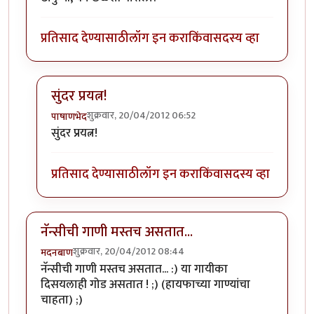
प्रतिसाद देण्यासाठी
लॉग इन करा
किंवा
सदस्य व्हा
सुंदर प्रयत्न!
शुक्रवार, 20/04/2012 06:52
पाषाणभेद
In reply to
गाणं आवडलं
by
बहुगुणी
सुंदर प्रयत्न!
प्रतिसाद देण्यासाठी
लॉग इन करा
किंवा
सदस्य व्हा
नॅन्सीची गाणी मस्तच असतात...
शुक्रवार, 20/04/2012 08:44
मदनबाण
नॅन्सीची गाणी मस्तच असतात... :) या गायीका
दिसयलाही गोड असतात ! ;) (हायफाच्या गाण्यांचा
चाहता) ;)