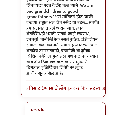
इजिप्शियनने (ज्याने मला अरबी वाचायला
शिकायला मदत केली) मला त्याने "We are
bad grandchildren to good
grandfathers." असं सांगितलं होतं. बाकी
कडव्या राष्ट्रात असं होत नसेल या बद्दल... अंतर्गत
प्रवाह असतात प्रत्येक समाजात, त्यात
अंतर्विरोधही असतो. सगळं काही एकसंध,
एकसुरी, मोनोलिथिक नसतं कुठेच. इजिप्शियन
समाज किंवा लेबनानी समाज हे त्यातल्या त्यात
अगदीच उदारमतवादी, बर्‍यापैकी आधुनिक,
शिक्षित वगैरे. त्यामुळे अरबांमधे कलाकारांच्यात
याच दोन ठिकाणचे कलाकार प्रामुख्याने
दिसतात. इजिप्शियन सिनेमे तर खूपच
आधीपासून प्रसिद्ध आहेत.
प्रतिसाद देण्यासाठी
लॉग इन करा
किंवा
सदस्य व्हा
धन्यवाद