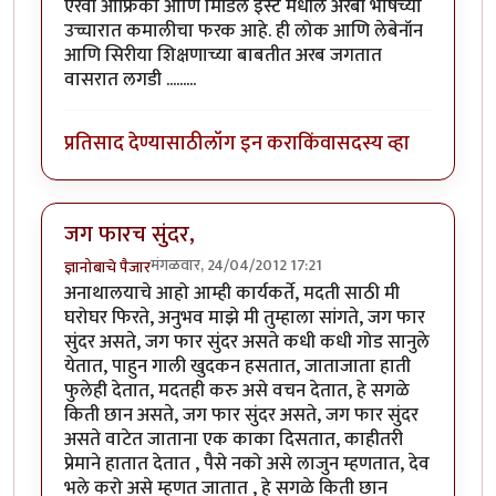
एरवी आफ्रिका आणि मिडिल इस्ट मधील अरबी भाषेच्या
उच्चारात कमालीचा फरक आहे. ही लोक आणि लेबेनॉन
आणि सिरीया शिक्षणाच्या बाबतीत अरब जगतात
वासरात लगडी .........
प्रतिसाद देण्यासाठी
लॉग इन करा
किंवा
सदस्य व्हा
जग फारच सुंदर,
मंगळवार, 24/04/2012 17:21
ज्ञानोबाचे पैजार
अनाथालयाचे आहो आम्ही कार्यकर्ते, मदती साठी मी
घरोघर फिरते, अनुभव माझे मी तुम्हाला सांगते, जग फार
सुंदर असते, जग फार सुंदर असते कधी कधी गोड सानुले
येतात, पाहुन गाली खुदकन हसतात, जाताजाता हाती
फुलेही देतात, मदतही करु असे वचन देतात, हे सगळे
किती छान असते, जग फार सुंदर असते, जग फार सुंदर
असते वाटेत जाताना एक काका दिसतात, काहीतरी
प्रेमाने हातात देतात , पैसे नको असे लाजुन म्हणतात, देव
भले करो असे म्हणत जातात , हे सगळे किती छान