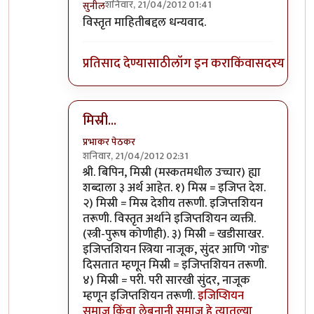
शनिवार, 21/04/2012 01:41
सुनील
In reply to
@चित्रगुप्त : क्षमस्व. चुकी
by
बिपिन कार्यक
विस्तृत माहितीबद्दल धन्यवाद.
प्रतिसाद देण्यासाठी
लॉग इन करा
किंवा
सदस्य व्हा
मिस्री...
प्रभाकर पेठकर
शनिवार, 21/04/2012 02:31
In reply to
@चित्रगुप्त : क्षमस्व. चुकी
by
बिपिन कार्यक
श्री. बिपिन, मिस्री (मस्कतमधील उच्चार) ह्या
शब्दाला ३ अर्थ आहेत. १) मिस्र = इजिप्त देश.
२) मिस्री = मिस्र देशीय तरूणी. इजिप्तशियन
तरूणी. विस्तृत अर्थाने इजिप्तशियन व्यक्ती.
(स्त्री-पुरूष कोणीही). ३) मिस्री = खडीसाखर.
इजिप्तशियन स्त्रिया नाजूक, सुंदर आणि 'गोड'
दिसतात म्हणून मिस्री = इजिप्तशियन तरूणी.
४) मिस्री = परी. परी सारखी सुंदर, नाजूक
म्हणून इजिप्तशियन तरूणी.
इजिप्शियन
समाज किंवा लेबनानी समाज हे त्यातल्या