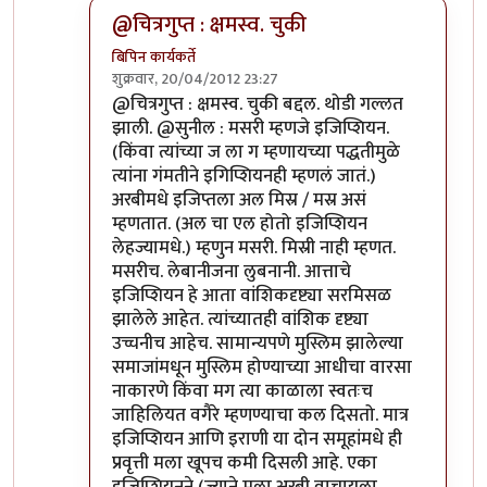
@चित्रगुप्त : क्षमस्व. चुकी
बिपिन कार्यकर्ते
शुक्रवार, 20/04/2012 23:27
In reply to
मसरी म्हणजे काय?
by
सुनील
@चित्रगुप्त : क्षमस्व. चुकी बद्दल. थोडी गल्लत
झाली. @सुनील : मसरी म्हणजे इजिप्शियन.
(किंवा त्यांच्या ज ला ग म्हणायच्या पद्धतीमुळे
त्यांना गंमतीने इगिप्शियनही म्हणलं जातं.)
अरबीमधे इजिप्तला अल मिस्र / मस्र असं
म्हणतात. (अल चा एल होतो इजिप्शियन
लेहज्यामधे.) म्हणुन मसरी. मिस्री नाही म्हणत.
मसरीच. लेबानीजना लुबनानी. आत्ताचे
इजिप्शियन हे आता वांशिकदृष्ट्या सरमिसळ
झालेले आहेत. त्यांच्यातही वांशिक दृष्ट्या
उच्चनीच आहेच. सामान्यपणे मुस्लिम झालेल्या
समाजांमधून मुस्लिम होण्याच्या आधीचा वारसा
नाकारणे किंवा मग त्या काळाला स्वतःच
जाहिलियत वगैरे म्हणण्याचा कल दिसतो. मात्र
इजिप्शियन आणि इराणी या दोन समूहांमधे ही
प्रवृत्ती मला खूपच कमी दिसली आहे. एका