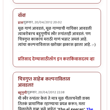
वॉव!
शुक्रवार, 20/04/2012 20:02
प्रास
In reply to
नॅन्सीला माझा सलाम ... "इतुकी कशी खुळी मी ..."
मूळ गाणं आवडलं, मूळ गाण्याची गायिका आवडली
त्याबरोबरच बहुगुणींचं स्वैर रुपांतरही आवडलं. पण
चित्रगुप्त काकांचं मराठी गाणं भन्नाट जमलं आहे.
त्यांचा कल्पनाविलास खरोखर झकास झाला आहे. :-)
प्रतिसाद देण्यासाठी
लॉग इन करा
किंवा
सदस्य व्हा
चित्रगुप्त साहेबः कल्पनाविलास
आवडला!
शुक्रवार, 20/04/2012 22:38
बहुगुणी
In reply to
नॅन्सीला माझा सलाम ... "इतुकी कशी खुळी मी ..."
मी स्वैर रुपांतर केलं ते मात्र मूळ गीतरचनेशी शक्य
तितकं प्रामाणिक रहाण्याचा प्रयत्न करून; मला
मिळालेले शब्द असे आहेतः "
Ebn el geeran"
The