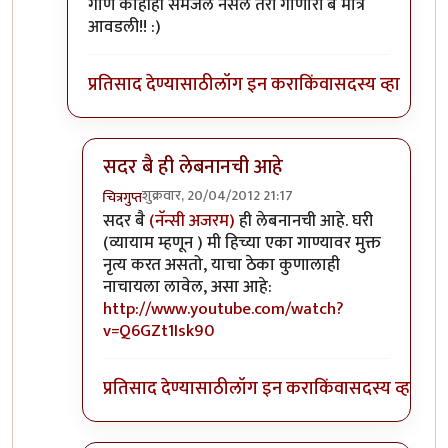
गाणे काहीही समजले नसले तरी गाणारी बै मात्र
आवडली!! :)
प्रतिसाद देण्यासाठी
लॉग इन करा
किंवा
सदस्य व्हा
सदर बै ही लेबनानची आहे
शुक्रवार, 20/04/2012 21:17
चित्रगुप्त
In reply to
मसरी म्हणजे काय?
by
सुनील
सदर बै
(नॅन्सी अजरम)
ही लेबनानची आहे. घरी
(व्यायाम म्हणून ) मी हिच्या एका गाण्यावर मुक्त
नृत्य करत असतो, याचा ठेका कुणालाही
नाचायला लावेल, असा आहे:
http://www.youtube.com/watch?
v=Q6GZt1Isk90
प्रतिसाद देण्यासाठी
लॉग इन करा
किंवा
सदस्य व्हा