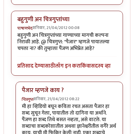
बहुगुणी अन चित्रगुप्तांच्या
शनिवार, 21/04/2012 00:08
पाषाणभेद
बहुगुणी अन चित्रगुप्तांच्या गाण्याच्या मागची कल्पना
निराळी आहे. @ चित्रगुप्त: "पैजार" म्हणजे पायातल्या
चपला ना? की तुम्हाला पैंजण अभिप्रेत आहे?
प्रतिसाद देण्यासाठी
लॉग इन करा
किंवा
सदस्य व्हा
पैजार म्हणजे काय ?
शनिवार, 21/04/2012 08:22
चित्रगुप्त
In reply to
बहुगुणी अन चित्रगुप्तांच्या
by
पाषाणभेद
मी हा व्हिडियो बघून कविता रचत असता पैजार हा
शब्द सुचून गेला, पायातील तो दागिना या अर्थाने.
पैंजण हा शब्द तिथे बसत नव्हता, असे वाटले. या
शब्दाचा शब्दकोशातील अथवा ज्ञानेश्वरीतील वगैरे अर्थ
काय, याची मी फिकिर केली नाही. एका शब्दाचे