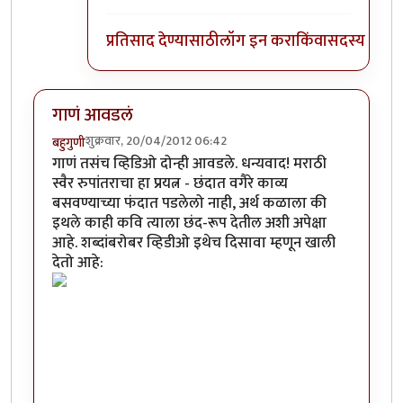
प्रतिसाद देण्यासाठी
लॉग इन करा
किंवा
सदस्य व्हा
गाणं आवडलं
शुक्रवार, 20/04/2012 06:42
बहुगुणी
गाणं तसंच व्हिडिओ दोन्ही आवडले. धन्यवाद! मराठी
स्वैर रुपांतराचा हा प्रयत्न - छंदात वगैरे काव्य
बसवण्याच्या फंदात पडलेलो नाही, अर्थ कळाला की
इथले काही कवि त्याला छंद-रूप देतील अशी अपेक्षा
आहे. शब्दांबरोबर व्हिडीओ इथेच दिसावा म्हणून खाली
देतो आहे: