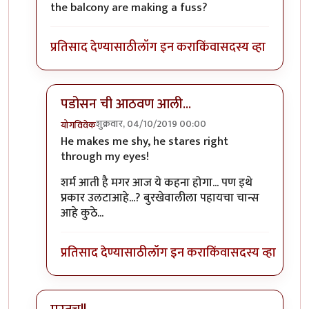
the balcony are making a fuss?
प्रतिसाद देण्यासाठी
लॉग इन करा
किंवा
सदस्य व्हा
पडोसन ची आठवण आली...
शुक्रवार, 04/10/2019 00:00
योगविवेक
In reply to
चित्रगुप्त साहेबः कल्पनाविलास आवडला!
by
ब
He makes me shy, he stares right
through my eyes!
शर्म आती है मगर आज ये कहना होगा... पण इथे
प्रकार उलटाआहे...? बुरखेवालीला पहायचा चान्स
आहे कुठे...
प्रतिसाद देण्यासाठी
लॉग इन करा
किंवा
सदस्य व्हा