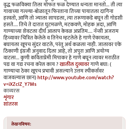
वृद्ध फळविक्या तिला मोफत फळ देण्यात धन्यता मानतो... ती त्या
गावाच्या गल्ल्या-बोळातून फिरताना तिच्या पायातला दागिना
हरवतो, आणि तो ज्याला सापडला, त्या तरूणाकडे बघून ती गोडशी
हसते.... तिचे ते दारात घुटमळणे, मटकवणे, मोहक अदा, आणि
गाण्याच्या शेवटला दीर्घ आलाप केवळ अप्रतिम.... नॅन्सी अजराम
हिच्यावर चित्रित केलेले व तिनेच म्हटलेले हे गाणे ऐकायला,
बघायला खूपच सुंदर वाटले, परंतु अर्थ कळला नाही. जालावर एके
ठिकाणी इंग्रजी अनुवाद दिला आहे, तो अपुरा आणि अयोग्य
वाटला... कुणी कविताप्रेमी मिपाकर हे गाणे बघून त्यावर मराठीत
पद्य वा गद्य रचना करेल काय ?
खालील दुव्यावर
गाणे बघा: (
गाण्याचा ठेका खूपच प्रभावी असल्याने उत्तम स्पीकर्सवर
वाजवल्यास छान)
http://www.youtube.com/watch?
v=iXZcIZ_Y7Ms
काव्यरस
शृंगार
शांतरस
लेखनविषय: