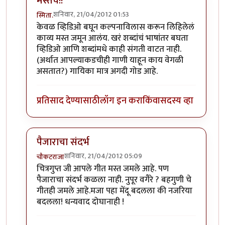
मस्तच!!
शनिवार, 21/04/2012 01:53
स्मिता.
In reply to
नॅन्सीला माझा सलाम ... "इतुकी कशी खुळी मी ..."
केवळ व्हिडिओ बघून कल्पनाविलास करून लिहिलेलं
काव्य मस्त जमून आलंय. खरं शब्दांचं भाषांतर बघता
व्हिडिओ आणि शब्दांमधे काही संगती वाटत नाही.
(अर्थात आपल्याकडचीही गाणी याहून काय वेगळी
असतात?) गायिका मात्र अगदी गोड आहे.
प्रतिसाद देण्यासाठी
लॉग इन करा
किंवा
सदस्य व्हा
पैजाराचा संदर्भ
शनिवार, 21/04/2012 05:09
चौकटराजा
In reply to
नॅन्सीला माझा सलाम ... "इतुकी कशी खुळी मी ..."
चित्रगुप्त जी आपले गीत मस्त जमले आहे. पण
पैजाराचा संदर्भ कळला नाही. नुपूर वगैरे ? बहगुणी चे
गीतही जमले आहे.मजा पहा मेंदू बदलला की नजरिया
बदलला! धन्यवाद दोघानाही !