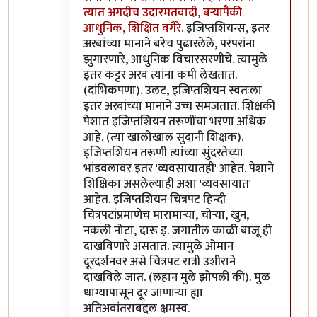
त्यात अगदीच उदारमतवादी, बर्‍यापैकी
आधुनिक, शिक्षित वगैरे.
इजिप्तशियन्स, इतर
अरबांच्या मानाने बरेच पुढारलेले, परंपरांना
झुगारणारे, आधुनिक विचारसरणीचे. त्यामुळे
इतर कट्टर अरब त्यांना कमी लेखतात.
(दांभिकपणा). उलट, इजिप्तशियन स्वतःला
इतर अरबांच्या मानाने उच्च समजतात. शिक्षकी
पेशात इजिप्तशियन तरूणींचा भरणा अधिक
आहे. (त्या खालोखाल सुदानी शिक्षक).
इजिप्तशियन तरूणी त्यांच्या सुंदरतेच्या
भांडवलावर इतर 'व्यवसायातही' आहेत. पेशाने
शिक्षिका असलेल्याही अशा 'व्यवसायात'
आहेत. इजिप्तशियन चित्रपट हिन्दी
चित्रपटांप्रमाणेच मारामार्‍या, चोर्‍या, खुन,
नकली नोटा, दारू इ. जगातील काळी बाजू ही
दाखविणारे असतात. त्यामुळे ओमान
दूरदर्शनवर असे चित्रपट रात्री उशीराने
दाखविले जात. (लहान मुले झोपली की). मुळ
धाग्यापासून दूर जाणार्‍या ह्या
अतिअवांतराबद्दल क्षमस्व.