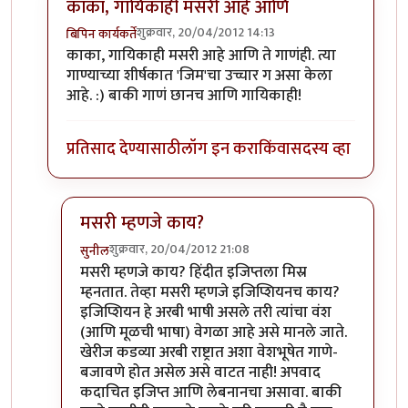
काका, गायिकाही मसरी आहे आणि
शुक्रवार, 20/04/2012 14:13
बिपिन कार्यकर्ते
In reply to
इजिप्तशियन...
by
प्रभाकर पेठकर
काका, गायिकाही मसरी आहे आणि ते गाणंही. त्या
गाण्याच्या शीर्षकात 'जिम'चा उच्चार ग असा केला
आहे. :) बाकी गाणं छानच आणि गायिकाही!
प्रतिसाद देण्यासाठी
लॉग इन करा
किंवा
सदस्य व्हा
मसरी म्हणजे काय?
शुक्रवार, 20/04/2012 21:08
सुनील
In reply to
काका, गायिकाही मसरी आहे आणि
by
बिपिन का
मसरी म्हणजे काय? हिंदीत इजिप्तला मिस्र
म्हनतात. तेव्हा मसरी म्हणजे इजिप्शियनच काय?
इजिप्शियन हे अरबी भाषी असले तरी त्यांचा वंश
(आणि मूळची भाषा) वेगळा आहे असे मानले जाते.
खेरीज कडव्या अरबी राष्ट्रात अशा वेशभूषेत गाणे-
बजावणे होत असेल असे वाटत नाही! अपवाद
कदाचित इजिप्त आणि लेबनानचा असावा. बाकी