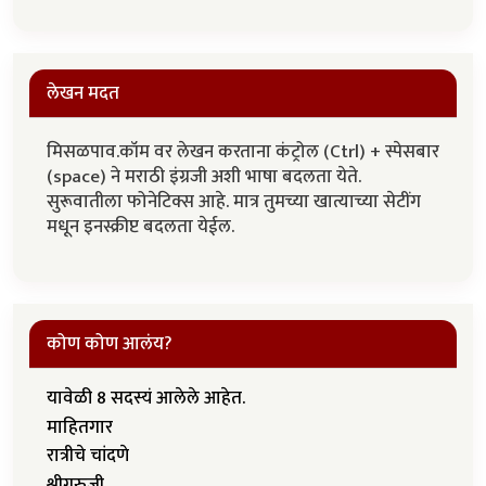
लेखन मदत
मिसळपाव.कॉम वर लेखन करताना कंट्रोल (Ctrl) + स्पेसबार
(space) ने मराठी इंग्रजी अशी भाषा बदलता येते.
सुरूवातीला फोनेटिक्स आहे. मात्र तुमच्या खात्याच्या सेटींग
मधून इनस्क्रीप्ट बदलता येईल.
कोण कोण आलंय?
यावेळी 8 सदस्यं आलेले आहेत.
माहितगार
रात्रीचे चांदणे
श्रीगुरुजी