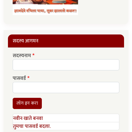
सदस्य आगमन
सदस्यनाम
पासवर्ड
लॉग इन करा
नवीन खाते बनवा
तुमचा पासवर्ड बदला.