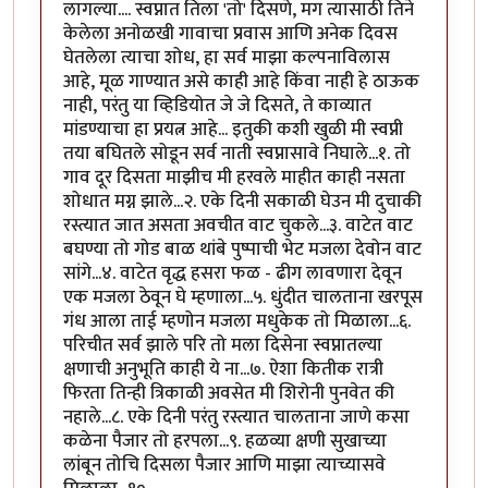
लागल्या.... स्वप्नात तिला 'तो' दिसणे, मग त्यासाठी तिने
केलेला अनोळखी गावाचा प्रवास आणि अनेक दिवस
घेतलेला त्याचा शोध, हा सर्व माझा कल्पनाविलास
आहे, मूळ गाण्यात असे काही आहे किंवा नाही हे ठाऊक
नाही, परंतु या व्हिडियोत जे जे दिसते, ते काव्यात
मांडण्याचा हा प्रयत्न आहे... इतुकी कशी खुळी मी स्वप्नी
तया बघितले सोडून सर्व नाती स्वप्नासावे निघाले...१. तो
गाव दूर दिसता माझीच मी हरवले माहीत काही नसता
शोधात मग्न झाले...२. एके दिनी सकाळी घेउन मी दुचाकी
रस्त्यात जात असता अवचीत वाट चुकले...३. वाटेत वाट
बघण्या तो गोड बाळ थांबे पुष्पाची भेट मजला देवोन वाट
सांगे...४. वाटेत वृद्ध हसरा फळ - ढीग लावणारा देवून
एक मजला ठेवून घे म्हणाला...५. धुंदीत चालताना खरपूस
गंध आला ताई म्हणोन मजला मधुकेक तो मिळाला...६.
परिचीत सर्व झाले परि तो मला दिसेना स्वप्नातल्या
क्षणाची अनुभूति काही ये ना...७. ऐशा कितीक रात्री
फिरता तिन्ही त्रिकाळी अवसेत मी शिरोनी पुनवेत की
नहाले...८. एके दिनी परंतु रस्त्यात चालताना जाणे कसा
कळेना पैजार तो हरपला...९. हळव्या क्षणी सुखाच्या
लांबून तोचि दिसला पैजार आणि माझा त्याच्यासवे