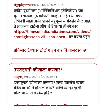
शुक्रवार, 01/08/2025 19:21
चंद्रसूर्यकुमार
कृत्रिम बुध्दीमत्ता (आर्टिफिशिअल इंटेलिजेन्स) च्या
युगात पालकांपुढे कोणती आव्हाने आहेत याविषयी
अभिनेत्री सोहा अली खानने बहुमूल्य मार्गदर्शन केले आहे.
ते आजच्या टाईम्स ऑफ इंडियाच्या होमपेजवर
https://timesofindia.indiatimes.com/videos/
spotlight/soha-ali-khan-open…
वर बघता येईल.
प्रतिसाद देण्यासाठी
लॉग इन करा
किंवा
सदस्य व्हा
उपराष्ट्रपती कोणाला करणार?
शुक्रवार, 01/08/2025 19:41
कंजूस
उपराष्ट्रपती कोणाला करणार? शरद पवारांना करता
येईल काय? ते होतील काय? आणि त्यातून फुली
गोळाचा मोठाच खेळ होईल.