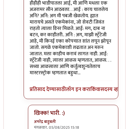
In reply to
=))
by
प्रा.डॉ.दिलीप बिरुटे
हीहीही भाडीपातला आई, मी आणि मधला एक
अजरामर सीन आठवला. . आई : काय चाललेय
अनि? अनि: अग मी पबजी खेळतोय. ह्यात
मारायचे असते एकमेकांना, जो शेवटी जिवंत
राहतो त्याला डिनर मिळते. आई: मग, दाब ना
बटन, कर काहीतरी.. अनि : अग, माझी स्ट्रॅटेजी
आहे, मी किनई एका कोपर्‍यात शांत लपून झोपून
जातो. सगळे एकमेकाशी लढतात अन मरुन
जातात. मला काहीच करावं लागत नाही. आई:
स्ट्रॅटेजी नाही, त्याला आळस म्हणतात, आळस. . .
सध्या आळसाला आणि कर्तुत्वशुन्यतेलाच
मास्टरस्ट्रोक म्हणतात बहुधा...
प्रतिसाद देण्यासाठी
लॉग इन करा
किंवा
सदस्य व्हा
खिक्क! भारी. :)
अमरेंद्र बाहुबली
मंगळवार, 05/08/2025 15:18