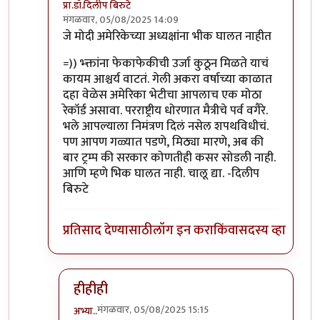
प्रा.डॉ.दिलीप बिरुटे
मंगळवार, 05/08/2025 14:09
In reply to
बिरूटे मास्तर
by
चंद्रसूर्यकुमार
जे मोदी अमेरिकेच्या अध्यक्षांना भीक घालत नाहीत
=)) भ्क्तांना फेकाफेकीची उर्जा कुठून मिळते याचं
कायम आश्चर्य वाटतं. गेली अकरा वर्षाच्या काळात
दहा वेळेस अमेरिका भेटीचा आपलाच एक मोठा
रेकॉर्ड असावा. परराष्ट्रीय धोरणात मैत्रीचे पर्व वगैरे.
भले आपल्याला निमंत्रण दिलं नसेल शपथविधीचं.
पण आपण गळ्यात पडणे, मिठ्या मारणे, अब की
बार ट्रम्प की सरकार कोणतीही कसर सोडली नाही.
आणि म्हणे भिक घालत नाही. चालू द्या. -दिलीप
बिरुटे
प्रतिसाद देण्यासाठी
लॉग इन करा
किंवा
सदस्य व्हा
हीहीही
मंगळवार, 05/08/2025 15:15
अभ्या..