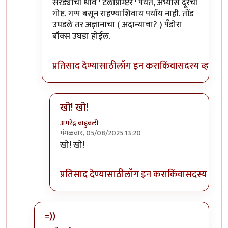
In reply to
बोलायला काहीतरी अभ्यासही
by
अमरेंद्र बा
सरड्याची धाव ' टेलीप्रॉम्प्टर ' पर्यंत, अभ्यास दूरची
गोष्ट. गप्प बसून राहण्याशिवाय पर्याय नाही. तोंड
उघडले तर अज्ञानाचा ( अदान्याचा? ) पँडोरा
बॉक्स उघडा होईल.
प्रतिसाद देण्यासाठी
लॉग इन करा
किंवा
सदस्य व्हा
खो! खो!
अमरेंद्र बाहुबली
मंगळवार, 05/08/2025 13:20
In reply to
सरड्याची धाव ' टेलीप्रॉम्प्टर
by
आग्या१९९०
खो! खो!
प्रतिसाद देण्यासाठी
लॉग इन करा
किंवा
सदस्य व्हा
=))