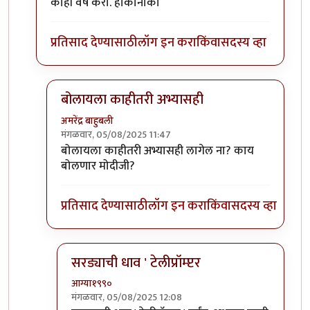
काही वर्षे करा. हाकानाका
प्रतिसाद देण्यासाठी
लॉग इन करा
किंवा
सदस्य व्हा
बोलायला काहीतरी अभ्यासही
अमरेंद्र बाहुबली
मंगळवार, 05/08/2025 11:47
In reply to
बिरूटे मास्तर
by
चंद्रसूर्यकुमार
बोलायला काहीतरी अभ्यासही लागेल ना? काय
बोलणार मोदीजी?
प्रतिसाद देण्यासाठी
लॉग इन करा
किंवा
सदस्य व्हा
सरड्याची धाव ' टेलीप्रॉम्प्टर
आग्या१९९०
मंगळवार, 05/08/2025 12:08