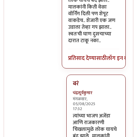
लोक यायचे बंद झाले..
मालकांनी किती वेळा
वॉर्निंग दिली पण शेपूट
वाकडेच.. शेजारी एक जण
उडाला तेव्हा गप झाला..
स्वतःची घाण दुसऱ्याच्या
दारात टाकू नका..
प्रतिसाद देण्यासाठी
लॉग इन करा
कि
बरं
चंद्रसूर्यकुमार
मंगळवार,
05/08/2025
17:32
In reply to
मिपाकर
by
कपिलमुन
त्यांच्या भाजप अजेंडा
आणि राजकारणी
चिखलामुळे लोक यायचे
बंद झाले.. मालकांनी