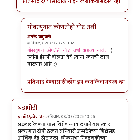
प्रतिसाद देण्यासाठी
लॉग इन करा
किंवा
सदस्य व्हा
गोबरयुगात कोणतीही गोष्ट तशी
अमरेंद्र बाहुबली
शनिवार, 02/08/2025 11:49
In reply to
या युगातला शाप
by
प्रा.डॉ.दिलीप बिरुटे
:)
गोबरयुगात कोणतीही गोष्ट तशी अशक्य नाही.
ज्यांना इंग्रजी बोलता येये त्याना स्वतची लाज
वाटणार आहे. :)
प्रतिसाद देण्यासाठी
लॉग इन करा
किंवा
सदस्य व्हा
घडामोडी
रविवार, 03/08/2025 10:26
प्रा.डॉ.दिलीप बिरुटे
प्रज्ज्वल रेवण्णा यास विशेष न्यायालयाने बलात्कार
प्रकरणात दोषी ठरवत शनिवारी जन्मठेपेच्या शिक्षेसह
आर्थिक दंड ठोठावला. लोकसभा निवडणुकीच्या