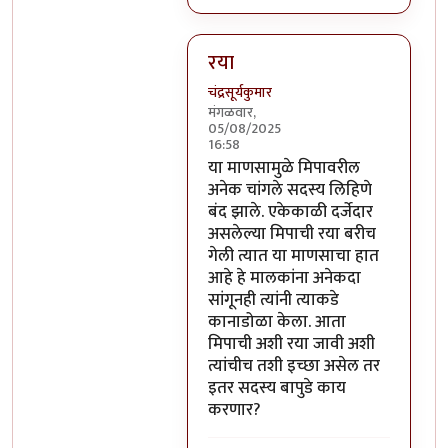
रया
चंद्रसूर्यकुमार
मंगळवार,
05/08/2025
16:58
In reply to
हायला.
by
अभ्या..
या माणसामुळे मिपावरील
अनेक चांगले सदस्य लिहिणे
बंद झाले. एकेकाळी दर्जेदार
असलेल्या मिपाची रया बरीच
गेली त्यात या माणसाचा हात
आहे हे मालकांना अनेकदा
सांगूनही त्यांनी त्याकडे
कानाडोळा केला. आता
मिपाची अशी रया जावी अशी
त्यांचीच तशी इच्छा असेल तर
इतर सदस्य बापुडे काय
करणार?