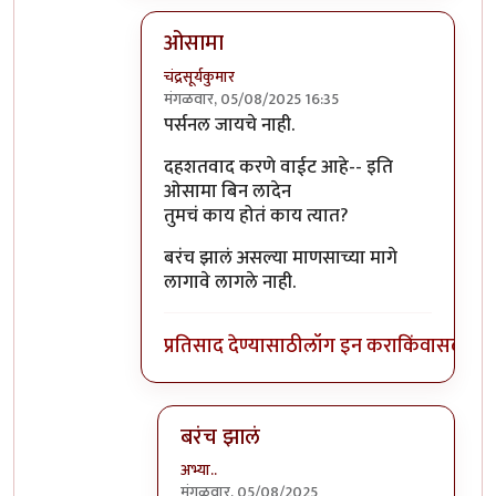
ओसामा
चंद्रसूर्यकुमार
मंगळवार, 05/08/2025 16:35
In reply to
ऐसीच्या खरडफळ्यावर तो सदस्य
by
पर्सनल जायचे नाही.
दहशतवाद करणे वाईट आहे-- इति
ओसामा बिन लादेन
तुमचं काय होतं काय त्यात?
बरंच झालं असल्या माणसाच्या मागे
लागावे लागले नाही.
प्रतिसाद देण्यासाठी
लॉग इन करा
किंवा
सदस्य व्
बरंच झालं
अभ्या..
मंगळवार, 05/08/2025