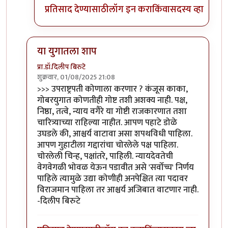
प्रतिसाद देण्यासाठी
लॉग इन करा
किंवा
सदस्य व्हा
या युगातला शाप
प्रा.डॉ.दिलीप बिरुटे
शुक्रवार, 01/08/2025 21:08
In reply to
उपराष्ट्रपती कोणाला करणार?
by
कंजूस
>>> उपराष्ट्रपती कोणाला करणार ? कंजूस काका,
गोबरयुगात कोणतीही गोष्ट तशी अशक्य नाही. पक्ष,
निष्ठा, तत्वे, न्याय वगैरे या गोष्टी राजकारणात तशा
चारित्र्याच्या राहिल्या नाहीत. आपण पहाटे डोळे
उघडले की, आश्चर्य वाटावा असा शपथविधी पाहिला.
आपण गुहाटीला गद्दारांचा चोरलेले पक्ष पाहिला.
चोरलेली चिन्ह, पक्षांतरे, पाहिली. न्यायदेवतेची
वेगवेगळी भोवळ येऊन पडावीत असे 'सर्वोच्च' निर्णय
पाहिले त्यामुळे उद्या कोणीही अनपेक्षित त्या पदावर
विराजमान पाहिला तर आश्चर्य अजिबात वाटणार नाही.
-दिलीप बिरुटे