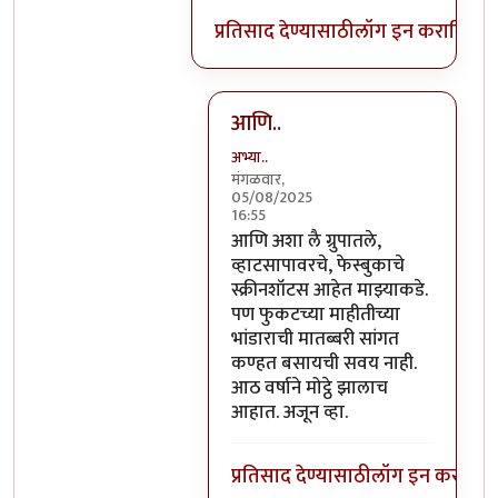
प्रतिसाद देण्यासाठी
लॉग इन करा
किंवा
स
आणि..
अभ्या..
मंगळवार,
05/08/2025
16:55
In reply to
हायला.
by
अभ्या..
आणि अशा लै ग्रुपातले,
व्हाटसापावरचे, फेस्बुकाचे
स्क्रीनशॉटस आहेत माझ्याकडे.
पण फुकटच्या माहीतीच्या
भांडाराची मातब्बरी सांगत
कण्हत बसायची सवय नाही.
आठ वर्षाने मोट्ठे झालाच
आहात. अजून व्हा.
प्रतिसाद देण्यासाठी
लॉग इन करा
किंव