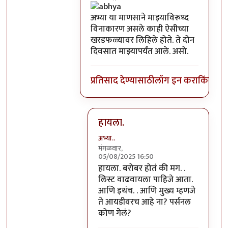
अभ्या या माणसाने माझ्याविरूध्द
विनाकारण असले काही ऐसीच्या
खरडफळ्यावर लिहिले होते. ते दोन
दिवसात माझ्यापर्यंत आले. असो.
प्रतिसाद देण्यासाठी
लॉग इन करा
किंवा
सदस
हायला.
अभ्या..
मंगळवार,
05/08/2025 16:50
In reply to
३१ जानेवारी २०१८ पूर्वी
by
चंद
हायला. बरोबर होतं की मग. .
लिस्ट वाढवायला पाहिजे आता.
आणि इथंच. . आणि मुख्य म्हणजे
ते आयडीवरच आहे ना? पर्सनल
कोण गेलं?