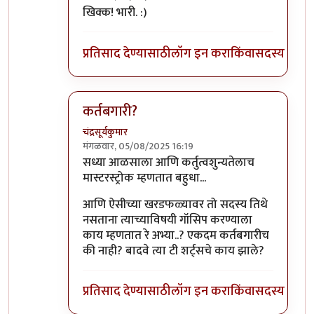
In reply to
हीहीही
by
अभ्या..
खिक्क! भारी. :)
प्रतिसाद देण्यासाठी
लॉग इन करा
किंवा
सदस्य व्हा
कर्तबगारी?
चंद्रसूर्यकुमार
मंगळवार, 05/08/2025 16:19
In reply to
हीहीही
by
अभ्या..
सध्या आळसाला आणि कर्तुत्वशुन्यतेलाच
मास्टरस्ट्रोक म्हणतात बहुधा...
आणि ऐसीच्या खरडफळ्यावर तो सदस्य तिथे
नसताना त्याच्याविषयी गॉसिप करण्याला
काय म्हणतात रे अभ्या..? एकदम कर्तबगारीच
की नाही? बादवे त्या टी शर्ट्सचे काय झाले?
प्रतिसाद देण्यासाठी
लॉग इन करा
किंवा
सदस्य व्हा