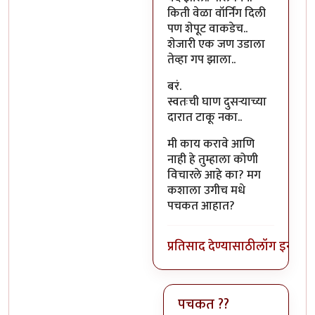
किती वेळा वॉर्निंग दिली
पण शेपूट वाकडेच..
शेजारी एक जण उडाला
तेव्हा गप झाला..
बरं.
स्वतःची घाण दुसऱ्याच्या
दारात टाकू नका..
मी काय करावे आणि
नाही हे तुम्हाला कोणी
विचारले आहे का? मग
कशाला उगीच मधे
पचकत आहात?
प्रतिसाद देण्यासाठी
लॉग इन कर
पचकत ??