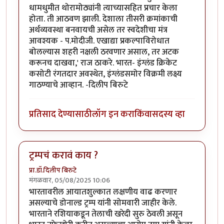
धामधुमीत थोरामोठ्यांनी त्याच्यासहित प्रचार केला
होता. ती आठवण झाली. देशाला तीसरी क्रमांकाची
अर्थव्यवस्था बनवायची असेल तर स्वदेशीचा मंत्र
आवश्यक - प.मोदीजी. एखाद्या प्रकल्पाविरोधात
बोलल्यास शहरी नक्षली ठरवणार असाल, तर अटक
करूनच दाखवा,' राज ठाकरे. भारत- इंग्लंड क्रिकेट
कसोटी रंगतदार अवस्थेत, इंग्लंडसमोर विक्रमी लक्ष्य
गाठण्याचे आव्हान. -दिलीप बिरुटे
प्रतिसाद देण्यासाठी
लॉग इन करा
किंवा
सदस्य व्हा
ट्रम्पचं करावं काय ?
प्रा.डॉ.दिलीप बिरुटे
मंगळवार, 05/08/2025 10:06
भारतावरील आयातशुल्कात लक्षणीय वाढ करणार
असल्याचे डोनाल्ड ट्रम्प यांनी सोमवारी जाहीर केले.
भारताने रशियाकडून तेलाची खरेदी सुरु ठेवली असून