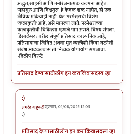
अद्भुत,साहसी आणि मनोरंजनात्मक कल्पना आहेत.
'महागुरु आणि विश्वगुरु' हे केवळ शब्द नाहीत, ही एक
जैविक प्रक्रियाही नाही. थेट 'परमेश्वराची विशेष
'कलाकृती' आहे, असे मानल्या जाते. परमेश्वराच्या
कलाकृतीची चिकित्सा म्हणजे पाप असते. विषय संपला.
डिस्क्लेमर : वरील संपूर्ण प्रतिसाद काल्पनिक आहे,
प्रतिसादाचा जिवित अथवा मृत व्यक्तीशी किंवा घटनेशी
संबंध आढळल्यास तो निव्वळ योगायोग समजावा.
-दिलीप बिरुटे
प्रतिसाद देण्यासाठी
लॉग इन करा
किंवा
सदस्य व्हा
:)
शुक्रवार, 01/08/2025 12:05
अमरेंद्र बाहुबली
In reply to
अद्भुत...
by
प्रा.डॉ.दिलीप बिरुटे
:)
प्रतिसाद देण्यासाठी
लॉग इन करा
किंवा
सदस्य व्हा