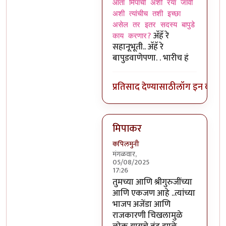
आता मिपाची अशी रया जावी
अशी त्यांचीच तशी इच्छा
असेल तर इतर सदस्य बापुडे
अ‍ॅहॅ रे
काय करणार?
सहानूभूती.. अ‍ॅहॅ रे
बापुडवाणेपणा. . भारीच हं
प्रतिसाद देण्यासाठी
लॉग इन करा
कि
मिपाकर
कपिलमुनी
मंगळवार,
05/08/2025
17:26
In reply to
रया
by
चंद्रसूर्यकुमार
तुमच्या आणि श्रीगुरुजींच्या
आणि एकजण आहे ..त्यांच्या
भाजप अजेंडा आणि
राजकारणी चिखलामुळे