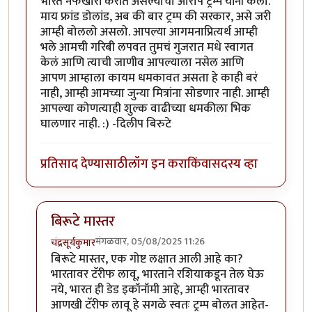
भारत नफेखोरी करीत असल्याचा आरोप ट्रम्प यांनी केला.
माय फ्रांड डोलांड, अब की बार ट्रम्प की सरकार, असे जरी
आम्ही बोललो असलो. आपल्या आगमनाप्रित्यर्थ आम्ही
भले आमची गरिबी लपवत तुमचं गुजरात मधे स्वागत
केलं आणि त्याची जाणीव आपल्याला नसेल आणि
आपण आम्हाला कायम धमकावत असता हे काही बरं
नाही, आम्ही आमच्या जुन्या मित्रांना सोडणार नाही. आम्ही
आपल्या कोणत्याही शुल्क वाढीच्या धमकीला भिक
घालणार नाही. :) -दिलीप बिरुटे
प्रतिसाद देण्यासाठी
लॉग इन करा
किंवा
सदस्य व्हा
बिरूटे मास्तर
मंगळवार, 05/08/2025 11:26
चंद्रसूर्यकुमार
In reply to
ट्रम्पचं करावं काय ?
by
प्रा.डॉ.दिलीप बिरुटे
बिरूटे मास्तर, एक गोष्ट लक्षात आली आहे का?
भारतावर टॅरीफ लावू, भारताने रशियाकडून तेल घेऊ
नये, भारत ही डेड इकॉनॉमी आहे, आम्ही भारतावर
आणखी टॅरीफ लावू हे सगळे स्वतः ट्रम्प बोलत आहेत-