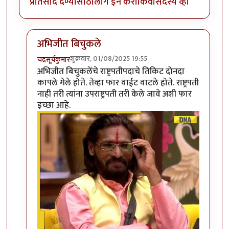
प्रतिसाद देण्यासाठी
लॉग इन करा
किंवा
सदस्य व्हा
अभिजीत बिचुकले
शुक्रवार, 01/08/2025 19:55
चंद्रसूर्यकुमार
In reply to
उपराष्ट्रपती कोणाला करणार?
by
कंजूस
अभिजीत बिचुकलेंचे राष्ट्रपतीपदाचे तिकिट दोनदा
कापले गेले होते. तेव्हा फार वाईट वाटले होते. राष्ट्रपती
नाही तरी त्यांना उपराष्ट्रपती तरी केले जावे अशी फार
इच्छा आहे.