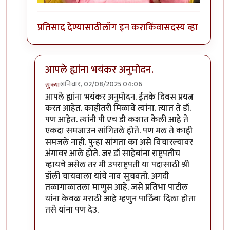
प्रतिसाद देण्यासाठी
लॉग इन करा
किंवा
सदस्य व्हा
आपले ह्यांना भयंकर अनुमोदन.
शनिवार, 02/08/2025 04:06
सुक्या
In reply to
अभिजीत बिचुकले
by
चंद्रसूर्यकुमार
आपले ह्यांना भयंकर अनुमोदन. ईतके दिवस प्रयत्न
करत आहेत. काहीतरी मिळावे त्यांना. त्यात ते डॉ.
पण आहेत. त्यांनी पी एच डी कशात केली आहे ते
एकदा समजाउन सांगितले होते. पण मल ते काही
समजले नाही. पुन्हा सांगता का असे विचारल्यावर
अंगावर आले होते. जर डॉ साहेबांना राष्ट्रपतीच
व्हायचे असेल तर मी उपराष्ट्रपती या पदासाठी श्री
डॉली चायवाला यांचे नाव सुचवतो. अगदी
तळागाळातला माणुस आहे. जसे प्रतिभा पाटील
यांना केवळ मराठी आहे म्हणुन पाठिंबा दिला होता
तसे यांना पण देउ.