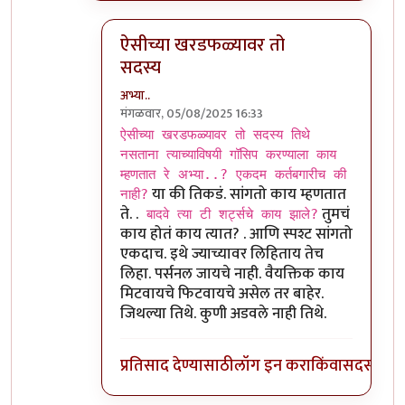
ऐसीच्या खरडफळ्यावर तो
सदस्य
अभ्या..
मंगळवार, 05/08/2025 16:33
In reply to
कर्तबगारी?
by
चंद्रसूर्यकुमार
ऐसीच्या खरडफळ्यावर तो सदस्य तिथे
नसताना त्याच्याविषयी गॉसिप करण्याला काय
म्हणतात रे अभ्या..? एकदम कर्तबगारीच की
या की तिकडं. सांगतो काय म्हणतात
नाही?
ते. .
तुमचं
बादवे त्या टी शर्ट्सचे काय झाले?
काय होतं काय त्यात? . आणि स्पश्ट सांगतो
एकदाच. इथे ज्याच्यावर लिहिताय तेच
लिहा. पर्सनल जायचे नाही. वैयक्तिक काय
मिटवायचे फिटवायचे असेल तर बाहेर.
जिथल्या तिथे. कुणी अडवले नाही तिथे.
प्रतिसाद देण्यासाठी
लॉग इन करा
किंवा
सदस्य व्हा