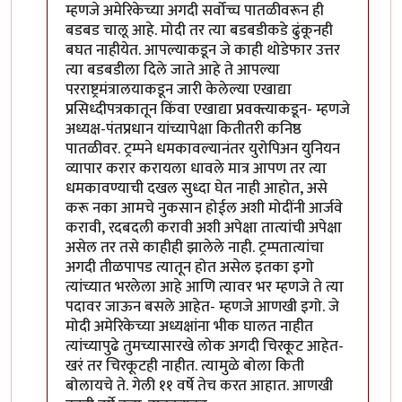
म्हणजे अमेरिकेच्या अगदी सर्वोच्च पातळीवरून ही
बडबड चालू आहे. मोदी तर त्या बडबडीकडे ढुंकूनही
बघत नाहीयेत. आपल्याकडून जे काही थोडेफार उत्तर
त्या बडबडीला दिले जाते आहे ते आपल्या
परराष्ट्रमंत्रालयाकडून जारी केलेल्या एखाद्या
प्रसिध्दीपत्रकातून किंवा एखाद्या प्रवक्त्याकडून- म्हणजे
अध्यक्ष-पंतप्रधान यांच्यापेक्षा कितीतरी कनिष्ठ
पातळीवर. ट्रम्पने धमकावल्यानंतर युरोपिअन युनियन
व्यापार करार करायला धावले मात्र आपण तर त्या
धमकावण्याची दखल सुध्दा घेत नाही आहोत, असे
करू नका आमचे नुकसान होईल अशी मोदींनी आर्जवे
करावी, रदबदली करावी अशी अपेक्षा तात्यांची अपेक्षा
असेल तर तसे काहीही झालेले नाही. ट्रम्पतात्यांचा
अगदी तीळपापड त्यातून होत असेल इतका इगो
त्यांच्यात भरलेला आहे आणि त्यावर भर म्हणजे ते त्या
पदावर जाऊन बसले आहेत- म्हणजे आणखी इगो. जे
मोदी अमेरिकेच्या अध्यक्षांना भीक घालत नाहीत
त्यांच्यापुढे तुमच्यासारखे लोक अगदी चिरकूट आहेत-
खरं तर चिरकूटही नाहीत. त्यामुळे बोला किती
बोलायचे ते. गेली ११ वर्षे तेच करत आहात. आणखी