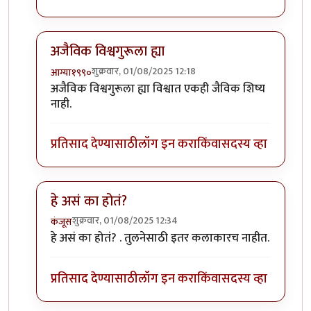
अजैविक विश्वगुरूला ह्या
शुक्रवार, 01/08/2025 12:18
आग्या१९९०
In reply to
अद्भुत...
by
प्रा.डॉ.दिलीप बिरुटे
अजैविक विश्वगुरूला ह्या विश्वात एकही जैविक शिष्य
नाही.
प्रतिसाद देण्यासाठी
लॉग इन करा
किंवा
सदस्य व्हा
हे असं का होतं?
शुक्रवार, 01/08/2025 12:34
कंजूस
In reply to
अद्भुत...
by
प्रा.डॉ.दिलीप बिरुटे
हे असं का होतं? . तुलनेसाठी इतर कलाकारच नाहीत.
प्रतिसाद देण्यासाठी
लॉग इन करा
किंवा
सदस्य व्हा