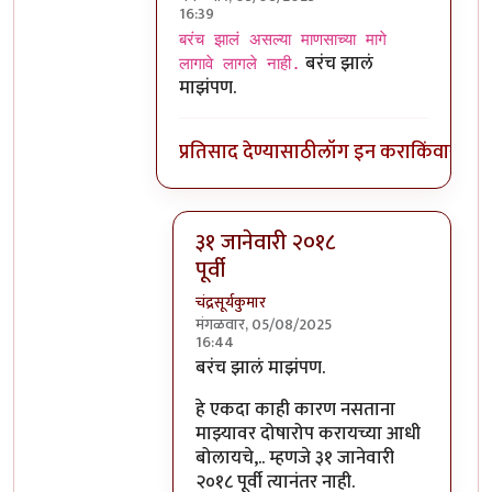
16:39
In reply to
ओसामा
by
चंद्रसूर्यकुमार
बरंच झालं असल्या माणसाच्या मागे
बरंच झालं
लागावे लागले नाही.
माझंपण.
प्रतिसाद देण्यासाठी
लॉग इन करा
किंवा
सदस्य
३१ जानेवारी २०१८
पूर्वी
चंद्रसूर्यकुमार
मंगळवार, 05/08/2025
16:44
In reply to
बरंच झालं
by
अभ्या..
बरंच झालं माझंपण.
हे एकदा काही कारण नसताना
माझ्यावर दोषारोप करायच्या आधी
बोलायचे,.. म्हणजे ३१ जानेवारी
२०१८ पूर्वी त्यानंतर नाही.