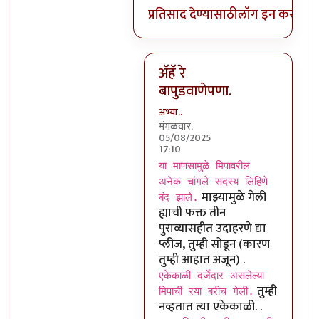
प्रतिसाद देण्यासाठी
लॉग इन करा
किंव
अ‍ॅहॅ रे
बापुडवाणेपणा.
अभ्या..
मंगळवार,
05/08/2025
17:10
In reply to
रया
by
चंद्रसूर्यकुमार
या माणसामुळे मिपावरील
अनेक चांगले सदस्य लिहिणे
माझ्यामुळे गेली
बंद झाले.
ह्याची फक्त तीन
पुराव्यासहीत उदाहरणे द्या
प्लीज, तुम्ही सोडून (कारण
तुम्ही आहात अजून) .
एकेकाळी दर्जेदार असलेल्या
तुम्ही
मिपाची रया बरीच गेली.
नव्हतात त्या एकेकाळी. .