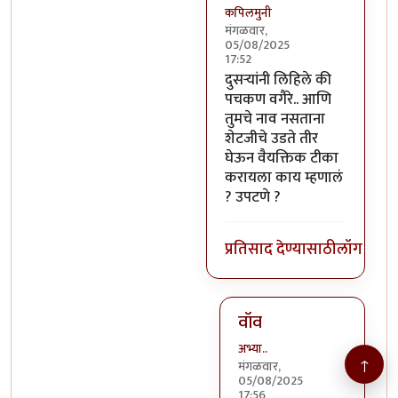
कपिलमुनी
मंगळवार,
05/08/2025
17:52
In reply to
बरं
by
चंद्रसूर्यकुमा
दुसऱ्यांनी लिहिले की
पचकण वगैरे.. आणि
तुमचे नाव नसताना
शेटजीचे उडते तीर
घेऊन वैयक्तिक टीका
करायला काय म्हणालं
? उपटणे ?
प्रतिसाद देण्यासाठी
लॉग इन क
वॉव
अभ्या..
↑
मंगळवार,
05/08/2025
17:56