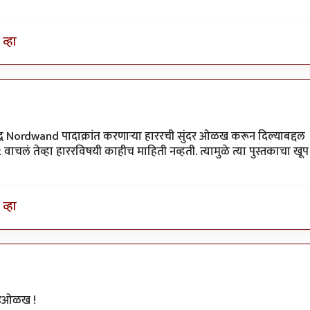
व्हा
ध Nordwand पादाक्रांत करणार्‍या हाररची सुंदर ओळख करून दिल्याबद्दल
t वाचलं तेव्हा हाररविषयी काहीच माहिती नव्हती. त्यामुळे त्या पुस्तकाचा खूप
व्हा
ंडओळख !