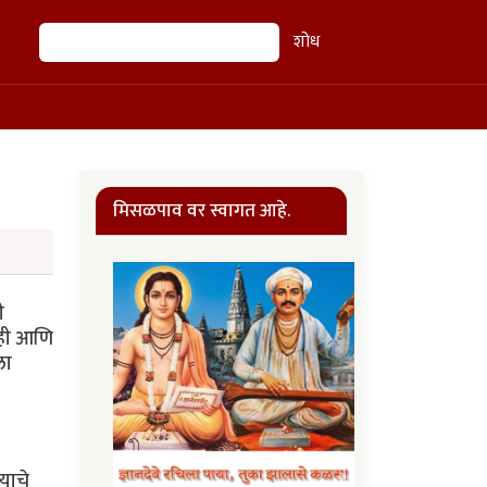
शोध
शोध
मिसळपाव वर स्वागत आहे.
ी
लाही आणि
ला
याचे