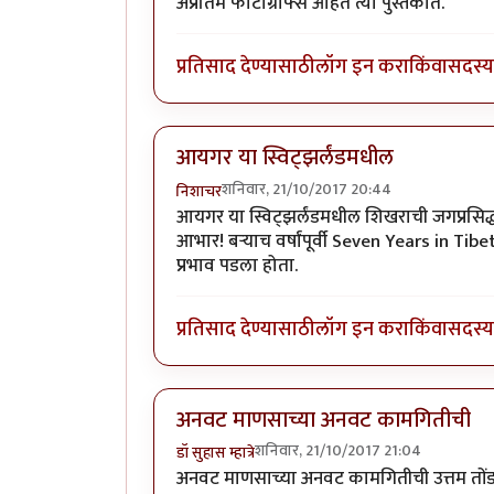
अप्रतिम फोटोग्राफ्स आहेत त्या पुस्तकात.
प्रतिसाद देण्यासाठी
लॉग इन करा
किंवा
सदस्य 
आयगर या स्विट्झर्लंडमधील
शनिवार, 21/10/2017 20:44
निशाचर
आयगर या स्विट्झर्लंडमधील शिखराची जगप्रसिद्
आभार! बर्‍याच वर्षांपूर्वी Seven Years in Tibe
प्रभाव पडला होता.
प्रतिसाद देण्यासाठी
लॉग इन करा
किंवा
सदस्य 
अनवट माणसाच्या अनवट कामगितीची
शनिवार, 21/10/2017 21:04
डॉ सुहास म्हात्रे
अनवट माणसाच्या अनवट कामगितीची उत्तम तो