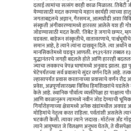
दलाई लामांचा सत्संग काही काळ मिळाला. तिबेटी
येण्यासाठी मदत करण्याचे महान कार्यही त्याच्या हातू
जगताबद्दलचे अज्ञान, गैरसमज, आत्मप्रौढी अशा विविध म
संस्कृती अंगीकारण्यामध्ये हाररला आलेले यश ही ग
जोडण्यासाठी मदत केली. 'तिबेट हे जगाचे छप्पर, म्हणून
घडवला. बाहेरून संस्कृतीचे, वातावरणाचे, पार्श्वभ
समान आहे, हे त्याने त्यांना दाखवून दिले. त्या अर्थ
मानसिकतेमध्ये घडवून आणली. १९३९नंतर तब्बल १३ वर्ष
युद्धानंतरचे जगही‌ बदलले होते आणि हाररही बदलला होत
ज्याचा लवकरच त्रेपन्न भाषांमध्ये अनुवाद झाला. ह्या
भेटेपर्यंतच्या सर्व प्रवासाचे सुंदर वर्णन दिले आहे
ल्हासापर्यंत प्रवास करतानाच्या प्रवासाचे वर्णन रौद
प्रवेश, अन्नपूर्णासारख्या विविध हिमशिखरांचे घडलेल
केले आहे. स्थानिक पौर्वात्य व्यक्तींपेक्षा हा पाश्चात्
आणि काळानुरूप त्यामध्ये नवीन जोड देण्याची भूमिकाही
गिर्यारोहणाच्या क्षेत्रामध्ये अनेक खंडांमधील अवघ
मोहिमांचे नेतृत्व करत राहिला. पर्वतांशी असलेले त्या
भटकंती केली. त्यावर त्याने 'लदाख : मॉर्टल्स अँड गॉड
त्याने आयुष्यात जे विलक्षण अनुभव घेतले, ते वीसपेक्षा 