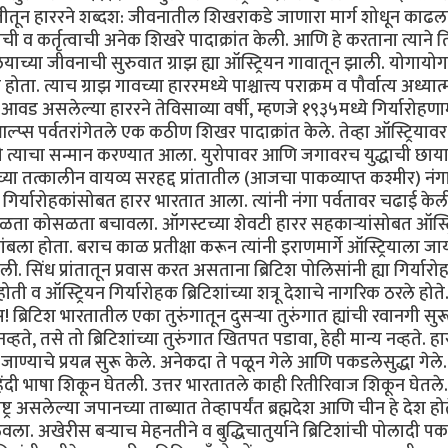
थितीतून हाररने शब्दश: जीवनातील शिखराकडे जाणारा मार्ग शोधून काढ
माची व कर्तृत्वाची अनेक शिखरे पादाक्रांत केली. आणि हे करताना त्याने
ाच्या जीवनाची सुरुवात ग्राझ ह्या ऑस्ट्रियन गावातून झाली. योगायोग
ता. त्याच ग्राझ गावच्या हाररमध्ये पाश्चात्त्य पराक्रम व पौर्वात्य अध्यात्म
ड असलेल्या हाररने तेविसाव्या वर्षी, म्हणजे १९३५मध्ये गिर्यारोहणाम
प्स पर्वतरांगेतले एक कठीण शिखर पादाक्रांत केले. तेव्हा ऑस्ट्रियाव
ते त्याचा सन्मान करण्यात आला. युरोपावर आणि जगावरच युद्धाची छाय
्या तत्कालीन वायव्य सरहद्द प्रांतातील (आजचा पाकव्याप्त कश्मीर) नंग
 गिर्यारोहकांसोबत हारर भारतात आला. त्यांनी नंगा पर्वतावर चढाई केल
कोसळता कोसळता बचावला. ऑगस्टच्या शेवटी हारर सहकार्‍यांसोबत ऑस्ट्
ांबला होता. बराच काळ प्रतीक्षा करून त्यांनी इराणमार्गे ऑस्ट्रियाला ज
. सिंध प्रांतातून प्रवास करत असताना ब्रिटिश पोलिसांनी ह्या गिर्यारो
ोती व ऑस्ट्रियन गिर्यारोहक ब्रिटिशांच्या शत्रू देशाचे नागरिक ठरले होते
 ब्रिटिश भारतातील एका तुरुंगातून दुसर्‍या तुरुंगात ह्यांची रवानगी सु
्हते, तसे तो ब्रिटिशांच्या तुरुंगात खितपत पडावा, हेही‌ मान्य नव्हते. हा
न जाण्याचे प्रयत्न सुरू केले. अनेकदा ते पळून गेले आणि पकडलेसुद्धा गेले.
 हिंदी भाषा शिकून घेतली. उत्तर भारतातले काही रितीरिवाज शिकून घेतले.
्र असलेल्या जपानच्या ताब्यात तेव्हापर्यंत ब्रह्मदेश आणि चीन हे देश होत
ू ठेवला. अखेरीस बर्‍याच मेहनतीने व बुद्धिचातुर्याने ब्रिटिशांची पोलादी प