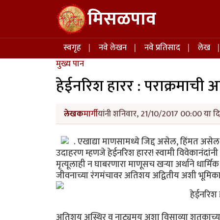
Skip to main content
मिसळपाव
Main navigation
स्वगृह
नवे लेखन
नवे प्रतिसाद
लेख
मुख्य पान
हेईनरिश हारर : पराक्रमाची आ
लेखक
मार्गी
यांनी शनिवार, 21/10/2017 00:00 या दि
. एखाद्या माणसामध्ये जिद्द असेल, हिंमत असे
उदाहरण म्हणजे हेईनरिश हारर! स्वामी विवेकानंदांनी
मृत्यूलाही न घाबरणारा माणूसच खर्‍या अर्थाने धार्
जीवनाच्या रंगमंचावर अतिशय अद्वितीय अशी भूमिक
हेईनरिश 
अतिशय अस्थिर व नाट्यमय अशा विसाव्या शतकाच्या सु