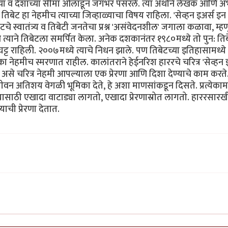
ेच्या व देशाच्या सीमा ओलांडून जगभर पसरले. त्या अर्थाने लेखक आणि 
ीही तिबेट हा नेहमीच त्याच्या जिव्हाळ्याचा विषय राहिला. 'सेव्हन इअर्स इन
बेटचे स्वातंत्र्य व तिबेटी‌ जनतेचा प्रश्न 'असंवेदनशील' जगाला कळावा, म्ह
ओ त्याने तिबेटला समर्पित केला. अनेक दशकानंतर १९८०मध्ये तो पुन: ति
ट्ट राहिली. २००७मध्ये त्याचे निधन झाले. पण तिबेटच्या इतिहासामध्य
 नेहमीच स्मरणात राहील. कालांतराने हेईनरिश हाररचे चरित्र 'सेव्हन 
े. असे चरित्र नेहमी आपल्याला एक प्रेरणा आणि दिशा देण्याचे काम करत
ा जीवन अतिशय वेगळी भूमिका देते, हे अशा माणसांकडून दिसते. प्रत्येकामध्
्यासाठी एखादा वाटाड्या लागतो, एखादा प्रेरणास्रोत लागतो. हाररसारख
ची प्रेरणा देतात.