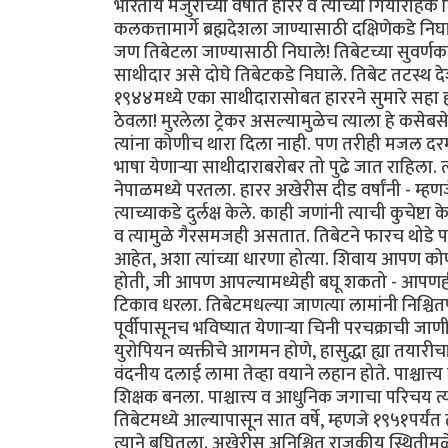
भारतीय मजुराच्या वेषात हारर व त्याच्या गिर्यारो
कलकत्तामार्गे ब्रह्मदेशला जाण्यासाठी दक्षिणेकडे न
जण तिबेटला जाण्यासाठी निघाले! तिबेटच्या सुवर्णक
साथीदार असे दोघे तिबेटकडे निघाले. तिबेट तटस्थ दे
१९४४मध्ये एका साथीदारासोबत हाररने सुमारे सहा
ठेवला! मुरलेला ट्रेकर असल्यामुळेच त्याला हे कस
त्यांना कोणीच थारा दिला नाही. पण तरीही मजल 
भाषा येणार्‍या साथीदाराबरोबर तो पुढे जात राहिला
नेपाळमध्ये परतला. हारर अखेरीस दीड वर्षांनी - म्हण
त्याच्याकडे दुर्लक्ष केले. काही जणांनी त्याची कुच
व त्यामुळे गैरसमजही असतात. तिबेटने फारच थोडे पाश्च
आहेत, अशा त्यांच्या धारणा होत्या. शिवाय आपण को
होती, जी आपण आपल्यामध्येही बघू शकतो - आपणही अ
टिकाव धरला. तिबेटमधल्या जाणत्या लामांनी निश्चितप
पूर्वीपासूनच भविष्यात येणार्‍या चिनी परचक्राची जाण
युरोपियन व्यक्तीचे आगमन होणे, हासुद्धा ह्या तयारी
वंदनीय दलाई लामा तेव्हा वयाने लहान होते. पाश्चात्त्
शिक्षक बनला. पाश्चात्त्य व आधुनिक जगाचा परिचय त्या
तिबेटमध्ये आल्यापासून सात वर्षे, म्हणजे १९५१पर्यं
त्याने बघितला. अखेरीस अनिश्चित राजकीय स्थितीमुळे 