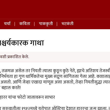
चर्चा
कविता
पाककृती
भटकंती
श्चर्यकारक गाथा
वशी प्रकाशित केले.
ल, तळमळ असेल तर नियती त्याला कुठून कुठे नेते, ह्याचे अतिशय तेजस्व
 निर्भयता हा गुण धार्मिकतेचा मुख्य सद्गुण सांगितला गेला आहे. कशा
मिक असतो. आणि जेव्हा एखादा माणूस असा असतो, तेव्हा नियतीसुद्धा त्या
ा बहाल करते!
हारर यांचा फोटो जालावरून साभार
रुवातीला १९१२मध्ये युरोपात ऑस्ट्रिया देशात हाररचा जन्म झाला. त्