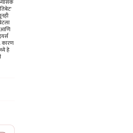
अभ्यासक
 तिबेट'
णूनही
बेटला
े आणि
इयर्स
े. कारण
ये हे
ी