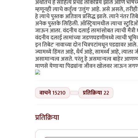
अर्थातच हे साहित्य प्रचंड लोकप्रिय झाले आणि भाष
म्हणूनही त्याचे कर्तृत्व 'उत्तुंग' आहे. असे असले, तर
हे त्याचे पुस्तक अतिशय प्रसिद्ध झाले. त्याने नंतर ति
अनेक पुस्तके लिहिली. ऑस्ट्रियामधील त्याचा स्टुडि
जाऊन आला. वंदनीय दलाई लामांसोबत त्याची मैत्री घ
वंदनीय दलाई लामांच्या जडणघडणीमध्ये त्याची भूमिका
इन तिबेट' नावाच्या दोन चित्रपटांमधून पडद्यावर आल
ज्यामध्ये हिंमत आहे, धैर्य आहे, सामर्थ्य आहे, त्याल
असामान्यत्व असते. परंतु हे असमान्यत्व बाहेर आणण
माणसे येणार्‍या पिढ्यांना जीवन खोलवर जाऊन जगण्या
वाचने
15210
प्रतिक्रिया
22
प्रतिक्रिया