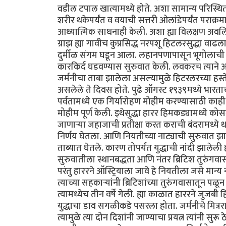
वडील टपाल खात्यामध्ये होते. अशा सामान्य परिस्
शरीर थकेपर्यंत व वयाची सत्तरी ओलांडेपर्यंत पराक्र
आध्यात्मिक साधनाही केली. अशा ह्या विलक्षण अवलिय
ग्राझ ह्या गावीच कुप्रसिद्ध नरपशू हिटलरसुद्धा वाढला हो
दुर्मीळ संगम घडून आला. लहानपणापासून भूगोलाची आव
कारकिर्द घडवण्यास सुरुवात केली. लवकरच त्याने आल्
जर्मनीचा ताबा झालेला असल्यामुळे हिटरलरच्या हस्
असलेले ते दिवस होते. पुढे ऑगस्ट १९३९मध्ये भारताच
पर्वतामध्ये एक गिर्यारोहण मोहीम करण्यासाठी काही
मोहीम पूर्ण केली. इथेसुद्धा हारर हिमकड्यामध्ये 
जाणार्‍या जहाजाची प्रतीक्षा करत कराची बंदरामध्ये थ
निर्णय घेतला. आणि नियतीच्या नाट्याची सुरुवात झाली
ताब्यात घेतले. कारण तोपर्यंत युद्धाची नांदी झालेली ह
सुरुवातीला स्थानबद्धता आणि नंतर ब्रिटिश तुरुंगवास!
परंतु हाररने ऑस्ट्रियाला जावे हे नियतीला जसे मान्य नव
त्याच्या सहकार्‍यांनी ब्रिटिशांच्या तुरुंगवासातून पळू
त्यामध्येच तीन वर्षे गेली. ह्या काळात हाररने जुजबी
युद्धाचा डाव सगळीकडे पसरला होता. जर्मनीचे मित्रराष्ट
त्यामुळे त्या दोन दिशांनी जाण्याचा प्रयत्न त्यांनी सुर