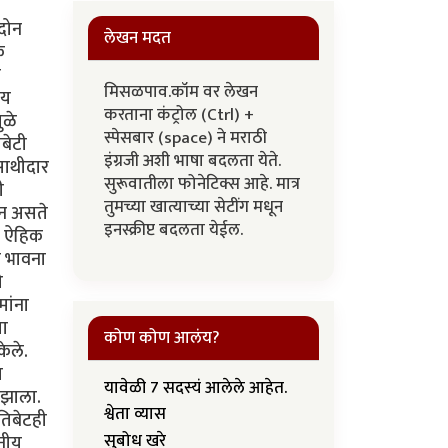
 दोन
लेखन मदत
क
े
मिसळपाव.कॉम वर लेखन
ाय
करताना कंट्रोल (Ctrl) +
ुळे
स्पेसबार (space) ने मराठी
बेटी
इंग्रजी अशी भाषा बदलता येते.
 साथीदार
सुरूवातीला फोनेटिक्स आहे. मात्र
ी
तुमच्या खात्याच्या सेटींग मधून
ञान असते
इनस्क्रीप्ट बदलता येईल.
त, ऐहिक
य भावना
े
मांना
शा
कोण कोण आलंय?
केले.
ा
यावेळी 7 सदस्यं आलेले आहेत.
त झाला.
श्वेता व्यास
तिबेटही
सुबोध खरे
दनीय