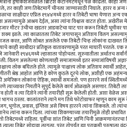
हक मित्रांनी हृषीकेशजवळील ब्रिटिश कँटोनमेंटमधून पळ काढला. काही जण
िघाले, तर काही जण तिबेटमार्गे चीनला जाण्यासाठी निघाले. हारर व अन्य
ाळाचा साक्षीदार एप्रिल १९४४मध्ये हारर व तिबेटी भाषा येणारा अन्य ए
श असल्यामुळे आश्रय देईल, असा त्यांना विश्वास वाटत होता. अखेरीस म
 हजार मीटर उंचीचा खडतर आडवाटेचा घाट पार करून तिबेटी भूमीवर प
ेबसे शक्य झाले. त्या काळातला तिबेट जगापासून अतिशय विलग असल्याम
दरमजल करत, आणि सोबत असलेले एक तिबेटी चिन्ह लोकांना दाखवत ति
. त्याचे काही साथीदार प्रतिकूल वातावरणामुळे परत माघारी परतले. एक
जे जानेवारी १९४६मध्ये ल्हासाला पोहोचला. सुरुवातीला अर्थातच सर्वांन
ेष्टा केली. विलग असलेल्या कोणत्याही समाजामध्ये इतर समाजांविषयी अज्
ात्त्य लोक बघितले होते. त्यामुळे पाश्चात्त्य लोक अतिशय स्वार्थी आहे
णीतरी श्रेष्ठ आहोत आणि हे कोण कुठले दूरचे लोक, अशीही एक अहंमन्
मेरिकन लोकांना ऐहिक, स्वार्थी समजतो. पण हाररने सर्व स्थितीमध्य
णे त्याच्यावर नियतीने सुपुर्द केलेले कार्य ओळखले असणार. तिबेटी ला
ीव होती व त्या दिशेने त्यांनी तयारीही सुरू केलेली होती. अशा वेळेस अ
चा भागच ठरला. कालांतराने त्याने मग तिथे फोटोग्राफर म्हणून काम सुरू 
य जग, भूगोल, प्रवास, इंग्लिश असे विषय हाररने त्यांना शिकवले. तो त्यांच
नेच त्यांना करून दिला. त्यांच्या शिकण्याच्या तयारीमुळे तोही प्रभावि
त तो तिबेटमध्ये राहिला. पूर्वीचा शांत तिबेट आणि चिनी आक्रमणानंतरचा 
त्याला तिबेट सोडावा लागला. परंतु तोपर्यंत ह्या पराक्रमी पुरुषाला वं