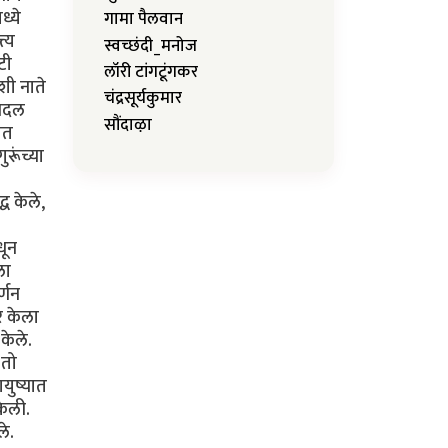
्ये
गामा पैलवान
त्य
स्वच्छंदी_मनोज
टी
लॉरी टांगटूंगकर
शी नाते
चंद्रसूर्यकुमार
 बदल
सौंदाऴा
ात
रूंच्या
ध केले,
धून
ला
्णन
दर केला
केले.
 तो
ायुष्यात
केली.
ले.