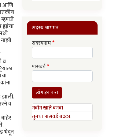
ला आणि
 तितकीच
 म्हणजे
 ह्यांचा
सदस्य आगमन
ध्ये
र नाझी
सदस्यनाम
ा
ा
ी व
पासवर्ड
रियाला
ायचा
हकांना
.
लॉग इन करा
रू झाली.
ररने व
नवीन खाते बनवा
तुमचा पासवर्ड बदला.
 बाहेर
े.
कड भेदून