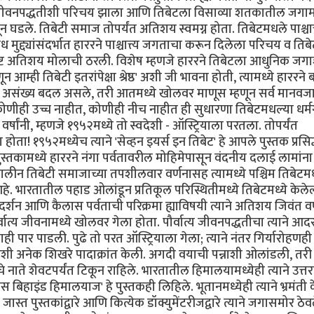
 जीवनपद्धतीशी परिचय झाला आणि तिबेटला विसाव्या शतकातील जगामध
न घडले. तिबेटी समाज तोपर्यंत अतिशय स्वमग्न होता. तिबेटमधले पाश्चात्
ुद्द्यांसंदर्भात हाररने पाश्चात्त्य जगताचा करून दिलेला परिचय व तिबे
ोष्ट अतिशय मोलाची ठरली. विशेष म्हणजे हाररने तिबेटला आधुनिक जगा
 आम्ही तिबेटी इतरांपेक्षा श्रेष्ठ' अशी जी भावना होती, त्यामध्ये हाररने
ूमीचे असंख्य बदल असले, तरी आतमध्ये खोलवर माणूस म्हणून सर्व मानवज
ाने कोणीही उच्च नाहीत, कोणीही नीच नाहीत ही सुधारणा तिबेटमधल्या धर्मगु
ांनी, म्हणजे १९५२मध्ये तो स्वदेशी - ऑस्ट्रियाला परतला. तोपर्यंत
ा! १९५२मध्येच त्याने 'सेव्हन इयर्स इन तिबेट' हे आपले पुस्तक प्रसिद्
 पुस्तकामध्ये हाररने नंगा पर्वतावरील मोहिमेपासून वंदनीय दलाई लामांना
. तत्कालीन तिबेटी समाजाच्या तपशीलवार वर्णनासह त्यामध्ये पश्चिम तिबेटम
्र आहे. भारतातील पहाड ओलांडून प्रतिकूल परिस्थितीमध्ये तिबेटमध्ये केले
े दर्शन आणि कैलास पर्वताची परिक्रमा ह्याविषयी त्याने अतिशय जिवंत वर
त्य पौर्वात्य जीवनामध्ये खोलवर गेला होता. पौर्वात्य जीवनपद्धतीचा त्याने आ
 पार पाडली. पुढे तो परत ऑस्ट्रियाला गेला; त्याने नंतर गिर्यारोहणही 
ड अशी अनेक शिखरे पादाक्रांत केली. अगदी वयाची पन्नाशी ओलांडली, तरी
चे नाते शेवटपर्यंत टिकून राहिले. भारतातील हिमालयामध्येही त्याने उत्तर
्स बिहाइंड हिमालयाज' हे पुस्तकही लिहिले. भूतानमध्येही त्याने भ्रमंती 
जास्त पुस्तकांद्वारे आणि कित्येक डॉक्युमेंटरीजद्वारे त्याने जगासमोर ठेव