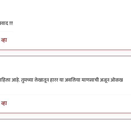
वाद !!!
व्हा
मा पाहिला आहे. तुमच्या लेखातून हारर या अवलिया माणसाची अजून ओळख
व्हा