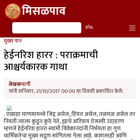
Skip to main content
मिसळपाव
शोध
शोध
मुख्य पान
हेईनरिश हारर : पराक्रमाची
आश्चर्यकारक गाथा
लेखक
मार्गी
यांनी शनिवार, 21/10/2017 00:00 या दिवशी प्रकाशित केले.
. एखाद्या माणसामध्ये जिद्द असेल, हिंमत असेल, तळमळ असेल तर
नियती त्याला कुठून कुठे नेते, ह्याचे अतिशय तेजस्वी उदाहरण
म्हणजे हेईनरिश हारर! स्वामी विवेकानंदांनी निर्भयता हा गुण
धार्मिकतेचा मुख्य सद्गुण सांगितला गेला आहे. कशालाही आणि