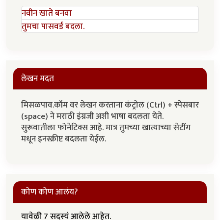
नवीन खाते बनवा
तुमचा पासवर्ड बदला.
लेखन मदत
मिसळपाव.कॉम वर लेखन करताना कंट्रोल (Ctrl) + स्पेसबार
(space) ने मराठी इंग्रजी अशी भाषा बदलता येते.
सुरूवातीला फोनेटिक्स आहे. मात्र तुमच्या खात्याच्या सेटींग
मधून इनस्क्रीप्ट बदलता येईल.
कोण कोण आलंय?
यावेळी 7 सदस्यं आलेले आहेत.