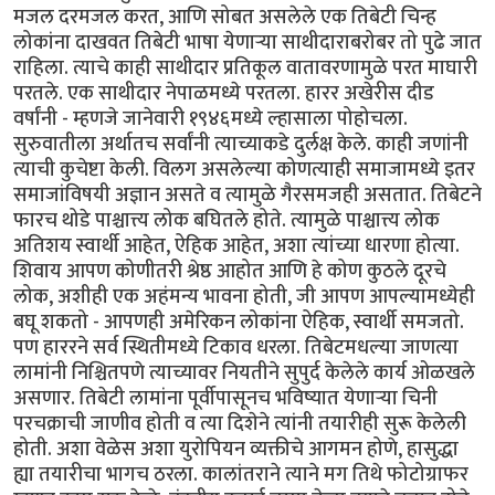
मजल दरमजल करत, आणि सोबत असलेले एक तिबेटी चिन्ह
लोकांना दाखवत तिबेटी भाषा येणार्‍या साथीदाराबरोबर तो पुढे जात
राहिला. त्याचे काही साथीदार प्रतिकूल वातावरणामुळे परत माघारी
परतले. एक साथीदार नेपाळमध्ये परतला. हारर अखेरीस दीड
वर्षांनी - म्हणजे जानेवारी १९४६मध्ये ल्हासाला पोहोचला.
सुरुवातीला अर्थातच सर्वांनी त्याच्याकडे दुर्लक्ष केले. काही जणांनी
त्याची कुचेष्टा केली. विलग असलेल्या कोणत्याही समाजामध्ये इतर
समाजांविषयी अज्ञान असते व त्यामुळे गैरसमजही असतात. तिबेटने
फारच थोडे पाश्चात्त्य लोक बघितले होते. त्यामुळे पाश्चात्त्य लोक
अतिशय स्वार्थी आहेत, ऐहिक आहेत, अशा त्यांच्या धारणा होत्या.
शिवाय आपण कोणीतरी श्रेष्ठ आहोत आणि हे कोण कुठले दूरचे
लोक, अशीही एक अहंमन्य भावना होती, जी आपण आपल्यामध्येही
बघू शकतो - आपणही अमेरिकन लोकांना ऐहिक, स्वार्थी समजतो.
पण हाररने सर्व स्थितीमध्ये टिकाव धरला. तिबेटमधल्या जाणत्या
लामांनी निश्चितपणे त्याच्यावर नियतीने सुपुर्द केलेले कार्य ओळखले
असणार. तिबेटी लामांना पूर्वीपासूनच भविष्यात येणार्‍या चिनी
परचक्राची जाणीव होती व त्या दिशेने त्यांनी तयारीही सुरू केलेली
होती. अशा वेळेस अशा युरोपियन व्यक्तीचे आगमन होणे, हासुद्धा
ह्या तयारीचा भागच ठरला. कालांतराने त्याने मग तिथे फोटोग्राफर