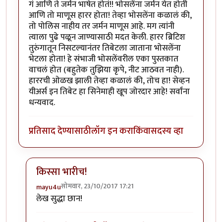
गं आणि ते जर्मन भाषेत होतं!! भोसलेंना जर्मन येत होती
आणि तो माणूस हारर होता! तेव्हा भोसलेंना कळालं की,
तो पोलिस नाहीय तर जर्मन माणूस आहे. मग त्यांनी
त्याला पुढे पळून जाण्यासाठी मदत केली. हारर ब्रिटिश
तुरुंगातून निसटल्यानंतर तिबेटला जाताना भोसलेंना
भेटला होता! हे संभाजी भोसलेंवरील एका पुस्तकात
वाचलं होत (बहुतेक तुझिया कृपे, नीट आठवत नाही).
हाररची ओळख झाली तेव्हा कळालं की, तोच हा! सेव्हन
यीअर्स इन तिबेट हा सिनेमाही खूप जोरदार आहे! सर्वांना
धन्यवाद.
प्रतिसाद देण्यासाठी
लॉग इन करा
किंवा
सदस्य व्हा
किस्सा भारीच!
सोमवार, 23/10/2017 17:21
mayu4u
In reply to
खूप धन्यवाद!
by
मार्गी
लेख सुद्धा छान!