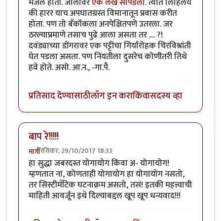
मजल होती. जालावर
एक लेख सापडला
. त्यात लिहिलंय
की हारर याच अपघातग्रस्त विमानातून प्रवास करीत
होता. पण तो बँकॉकला अनपेक्षितपणे उतरला. जर
ठरल्याप्रमाणे तसाच पुढे आला असता तर .... ?!
दवंड्याच्या डोंगरावर एक पट्टीचा गिर्यारोहक चिरविश्रांती
घेत पडला असता. पण नियतीला दुसरेच कोणीतरी तिथे
हवे होते. असो. आ.न., -गा.पै.
प्रतिसाद देण्यासाठी
लॉग इन करा
किंवा
सदस्य व्हा
बाप रे!!!!!
रविवार, 29/10/2017 18:33
मार्गी
हा सुद्धा जबरदस्त योगायोग किंवा अ- योगायोग!
म्हणतात ना, कोणताही योगायोग हा योगायोग नसतो,
तर सिस्टीमॅटिक घटनाक्रम असतो, तसं! इतकी महत्त्वाची
माहिती आवर्जून इथे दिल्याबद्दल खूप खूप धन्यवाद!!!