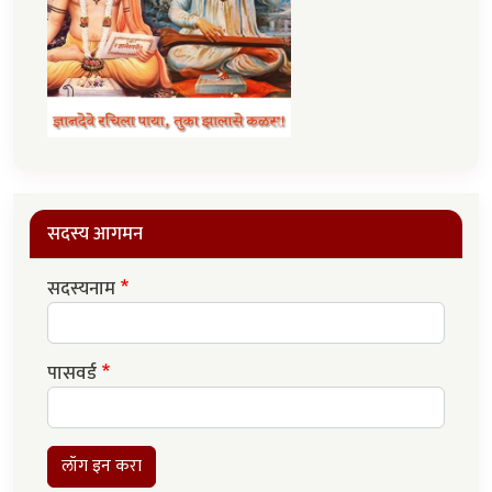
सदस्य आगमन
सदस्यनाम
पासवर्ड
लॉग इन करा