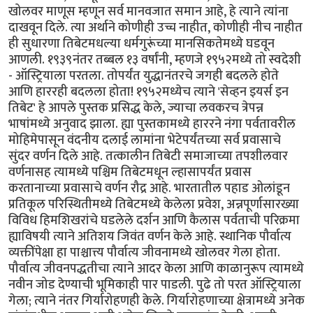
खोलवर माणूस म्हणून सर्व मानवजात समान आहे, हे त्याने त्यांना
दाखवून दिले. त्या अर्थाने कोणीही उच्च नाहीत, कोणीही नीच नाहीत
ही सुधारणा तिबेटमधल्या धर्मगुरूंच्या मानसिकतेमध्ये घडवून
आणली. १९३९नंतर तब्बल १३ वर्षांनी, म्हणजे १९५२मध्ये तो स्वदेशी
- ऑस्ट्रियाला परतला. तोपर्यंत युद्धानंतरचे जगही‌ बदलले होते
आणि हाररही बदलला होता! १९५२मध्येच त्याने 'सेव्हन इयर्स इन
तिबेट' हे आपले पुस्तक प्रसिद्ध केले, ज्याचा लवकरच त्रेपन्न
भाषांमध्ये अनुवाद झाला. ह्या पुस्तकामध्ये हाररने नंगा पर्वतावरील
मोहिमेपासून वंदनीय दलाई लामांना भेटेपर्यंतच्या सर्व प्रवासाचे
सुंदर वर्णन दिले आहे. तत्कालीन तिबेटी समाजाच्या तपशीलवार
वर्णनासह त्यामध्ये पश्चिम तिबेटमधून ल्हासापर्यंत प्रवास
करतानाच्या प्रवासाचे वर्णन रौद्र आहे. भारतातील पहाड ओलांडून
प्रतिकूल परिस्थितीमध्ये तिबेटमध्ये केलेला प्रवेश, अन्नपूर्णासारख्या
विविध हिमशिखरांचे घडलेले दर्शन आणि कैलास पर्वताची परिक्रमा
ह्याविषयी त्याने अतिशय जिवंत वर्णन केले आहे. स्थानिक पौर्वात्य
व्यक्तींपेक्षा हा पाश्चात्त्य पौर्वात्य जीवनामध्ये खोलवर गेला होता.
पौर्वात्य जीवनपद्धतीचा त्याने आदर केला आणि काळानुरूप त्यामध्ये
नवीन जोड देण्याची भूमिकाही पार पाडली. पुढे तो परत ऑस्ट्रियाला
गेला; त्याने नंतर गिर्यारोहणही केले. गिर्यारोहणाच्या क्षेत्रामध्ये अनेक