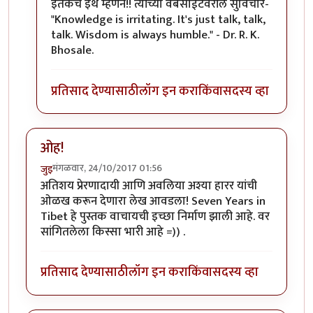
इतकंच इथे म्हणेन!! त्यांच्या वेबसाईटवरील सुविचार-
"Knowledge is irritating. It's just talk, talk,
talk. Wisdom is always humble." - Dr. R. K.
Bhosale.
प्रतिसाद देण्यासाठी
लॉग इन करा
किंवा
सदस्य व्हा
ओह!
मंगळवार, 24/10/2017 01:56
जुइ
अतिशय प्रेरणादायी आणि अवलिया अश्या हारर यांची
ओळख करून देणारा लेख आवडला! Seven Years in
Tibet हे पुस्तक वाचायची इच्छा निर्माण झाली आहे. वर
सांगितलेला किस्सा भारी आहे =)) .
प्रतिसाद देण्यासाठी
लॉग इन करा
किंवा
सदस्य व्हा