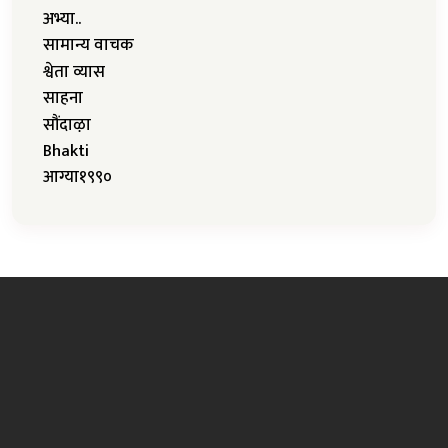
अभ्या..
सामान्य वाचक
श्वेता व्यास
साहना
सौंदाऴा
Bhakti
आग्या१९९०