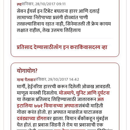
शनिवार, 28/10/2017 09:11
स्पा
सेवन ईयर्स इन टिबेट बघताना हारर आणि दलाई
लामाच्या निरोपाच्या प्रसंगी डोळ्यांत पाणी
तरळल्याशिवाय रहात नाही, सिनेमातली ती फ्रेम कायम
लक्षात राहील, लेख उत्तमच लिहिलाय
प्रतिसाद देण्यासाठी
लॉग इन करा
किंवा
सदस्य व्हा
योगायोग?
रविवार, 29/10/2017 14:42
गामा पैलवान
मार्गी, हेईनरिश हाररची करून दिलेली ओळख आवडली.
माणूस मनस्वी दिसतोय.
मोजमापे, युनिट आणि दुर्घटना
या लेखास प्रतिसाद लिहिण्यासाठी जालावरून
अल
इटालिया ७७१ विमानाच्या अपघाता
संबंधी माहिती
गोळा करंत होतो. हा अपघात माळशेज घाटाजवळ
दवंड्याच्या डोंगरा
वर झाला. विमान बँकॉकहून मुंबईस
येत होतं. हा प्रवास सिडनी ते रोम या प्रवासाची एक