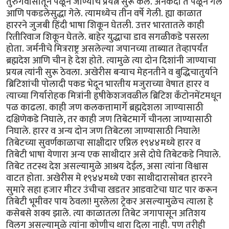
तुरुंगवासातून पळून जाण्याचे प्रयत्न सुरू केले. अनेकदा ते पळून गेले
आणि पकडलेसुद्धा गेले. त्यामध्येच तीन वर्षे गेली. ह्या काळात
हाररने जुजबी हिंदी भाषा शिकून घेतली. उत्तर भारतातले काही
रितीरिवाज शिकून घेतले. बाहेर युद्धाचा डाव सगळीकडे पसरला
होता. जर्मनीचे मित्रराष्ट्र असलेल्या जपानच्या ताब्यात तेव्हापर्यंत
ब्रह्मदेश आणि चीन हे देश होते. त्यामुळे त्या दोन दिशांनी जाण्याचा
प्रयत्न त्यांनी सुरू ठेवला. अखेरीस बर्‍याच मेहनतीने व बुद्धिचातुर्याने
ब्रिटिशांची पोलादी पकड भेदून भारतीय मजुराच्या वेषात हारर व
त्याच्या गिर्यारोहक मित्रांनी हृषीकेशजवळील ब्रिटिश कँटोनमेंटमधून
पळ काढला. काही जण कलकत्तामार्गे ब्रह्मदेशला जाण्यासाठी
दक्षिणेकडे निघाले, तर काही जण तिबेटमार्गे चीनला जाण्यासाठी
निघाले. हारर व अन्य दोन जण तिबेटला जाण्यासाठी निघाले!
तिबेटच्या सुवर्णकाळाचा साक्षीदार एप्रिल १९४४मध्ये हारर व
तिबेटी भाषा येणारा अन्य एक साथीदार असे दोघे तिबेटकडे निघाले.
तिबेट तटस्थ देश असल्यामुळे आश्रय देईल, असा त्यांना विश्वास
वाटत होता. अखेरीस मे १९४४मध्ये एका साथीदारासोबत हाररने
सुमारे सहा हजार मीटर उंचीचा खडतर आडवाटेचा घाट पार करून
तिबेटी भूमीवर पाय ठेवला! मुरलेला ट्रेकर असल्यामुळेच त्याला हे
कसेबसे शक्य झाले. त्या काळातला तिबेट जगापासून अतिशय
विलग असल्यामुळे त्यांना कोणीच थारा दिला नाही. पण तरीही