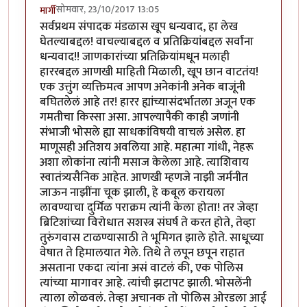
सोमवार, 23/10/2017 13:05
मार्गी
सर्वप्रथम संपादक मंडळास खूप धन्यवाद, हा लेख
घेतल्याबद्दल! वाचल्याबद्दल व प्रतिक्रियांबद्दल सर्वांना
धन्यवाद!! जाणकारांच्या प्रतिक्रियांमधून मलाही
हाररबद्दल आणखी माहिती मिळाली, खूप छान वाटतंय!
एक उत्तुंग व्यक्तिमत्व आपण अनेकांनी अनेक बाजूंनी
बघितलेलं आहे तर! हारर ह्यांच्यासंदर्भातला अजून एक
गमतीचा किस्सा असा. आपल्यापैकी काही जणांनी
संभाजी भोसले ह्या साधकांविषयी वाचलं असेल. हा
माणूसही अतिशय अवलिया आहे. महात्मा गांधी, नेहरू
अशा लोकांना त्यांनी मसाज केलेला आहे. त्याशिवाय
स्वातंत्र्यसैनिक आहेत. आणखी म्हणजे नाझी जर्मनीत
जाऊन नाझींना चूक झाली, हे कबूल करायला
लावण्याचा दुर्मिळ पराक्रम त्यांनी केला होता! तर जेव्हा
ब्रिटिशांच्या विरोधात सशस्त्र संघर्ष ते करत होते, तेव्हा
तुरुंगवास टाळण्यासाठी ते भूमिगत झाले होते. साधूच्या
वेषात ते हिमालयात गेले. तिथे ते लपून छपून राहात
असताना एकदा त्यांना असं वाटलं की, एक पोलिस
त्यांच्या मागावर आहे. त्यांची झटापट झाली. भोसलेंनी
त्याला लोळवलं. तेव्हा अचानक तो पोलिस ओरडला आई