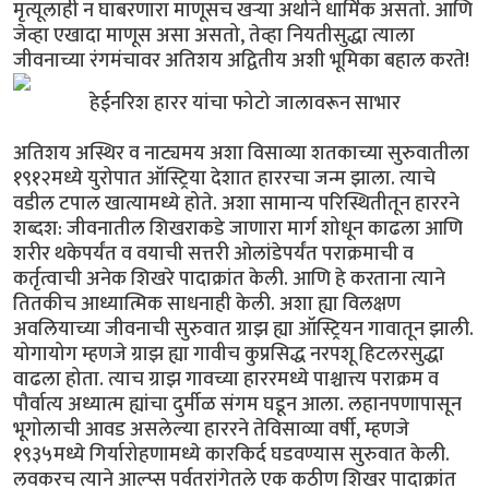
मृत्यूलाही न घाबरणारा माणूसच खर्‍या अर्थाने धार्मिक असतो. आणि
जेव्हा एखादा माणूस असा असतो, तेव्हा नियतीसुद्धा त्याला
जीवनाच्या रंगमंचावर अतिशय अद्वितीय अशी भूमिका बहाल करते!
हेईनरिश हारर यांचा फोटो जालावरून साभार
अतिशय अस्थिर व नाट्यमय अशा विसाव्या शतकाच्या सुरुवातीला
१९१२मध्ये युरोपात ऑस्ट्रिया देशात हाररचा जन्म झाला. त्याचे
वडील टपाल खात्यामध्ये होते. अशा सामान्य परिस्थितीतून हाररने
शब्दश: जीवनातील शिखराकडे जाणारा मार्ग शोधून काढला आणि
शरीर थकेपर्यंत व वयाची सत्तरी ओलांडेपर्यंत पराक्रमाची व
कर्तृत्वाची अनेक शिखरे पादाक्रांत केली. आणि हे करताना त्याने
तितकीच आध्यात्मिक साधनाही केली. अशा ह्या विलक्षण
अवलियाच्या जीवनाची सुरुवात ग्राझ ह्या ऑस्ट्रियन गावातून झाली.
योगायोग म्हणजे ग्राझ ह्या गावीच कुप्रसिद्ध नरपशू हिटलरसुद्धा
वाढला होता. त्याच ग्राझ गावच्या हाररमध्ये पाश्चात्त्य पराक्रम व
पौर्वात्य अध्यात्म ह्यांचा दुर्मीळ संगम घडून आला. लहानपणापासून
भूगोलाची आवड असलेल्या हाररने तेविसाव्या वर्षी, म्हणजे
१९३५मध्ये गिर्यारोहणामध्ये कारकिर्द घडवण्यास सुरुवात केली.
लवकरच त्याने आल्प्स पर्वतरांगेतले एक कठीण शिखर पादाक्रांत