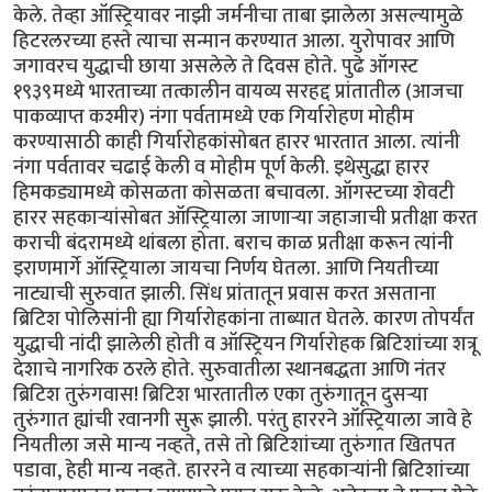
केले. तेव्हा ऑस्ट्रियावर नाझी जर्मनीचा ताबा झालेला असल्यामुळे
हिटरलरच्या हस्ते त्याचा सन्मान करण्यात आला. युरोपावर आणि
जगावरच युद्धाची छाया असलेले ते दिवस होते. पुढे ऑगस्ट
१९३९मध्ये भारताच्या तत्कालीन वायव्य सरहद्द प्रांतातील (आजचा
पाकव्याप्त कश्मीर) नंगा पर्वतामध्ये एक गिर्यारोहण मोहीम
करण्यासाठी काही गिर्यारोहकांसोबत हारर भारतात आला. त्यांनी
नंगा पर्वतावर चढाई केली व मोहीम पूर्ण केली. इथेसुद्धा हारर
हिमकड्यामध्ये कोसळता कोसळता बचावला. ऑगस्टच्या शेवटी
हारर सहकार्‍यांसोबत ऑस्ट्रियाला जाणार्‍या जहाजाची प्रतीक्षा करत
कराची बंदरामध्ये थांबला होता. बराच काळ प्रतीक्षा करून त्यांनी
इराणमार्गे ऑस्ट्रियाला जायचा निर्णय घेतला. आणि नियतीच्या
नाट्याची सुरुवात झाली. सिंध प्रांतातून प्रवास करत असताना
ब्रिटिश पोलिसांनी ह्या गिर्यारोहकांना ताब्यात घेतले. कारण तोपर्यंत
युद्धाची नांदी झालेली होती व ऑस्ट्रियन गिर्यारोहक ब्रिटिशांच्या शत्रू
देशाचे नागरिक ठरले होते. सुरुवातीला स्थानबद्धता आणि नंतर
ब्रिटिश तुरुंगवास! ब्रिटिश भारतातील एका तुरुंगातून दुसर्‍या
तुरुंगात ह्यांची रवानगी सुरू झाली. परंतु हाररने ऑस्ट्रियाला जावे हे
नियतीला जसे मान्य नव्हते, तसे तो ब्रिटिशांच्या तुरुंगात खितपत
पडावा, हेही‌ मान्य नव्हते. हाररने व त्याच्या सहकार्‍यांनी ब्रिटिशांच्या