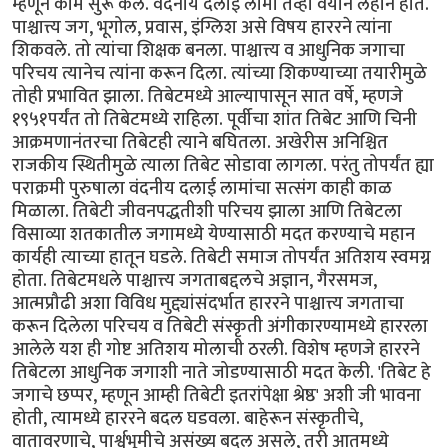
म्हणून काम सुरू केले. वंदनीय दलाई लामा तेव्हा वयाने लहान होते.
पाश्चात्त्य जग, भूगोल, प्रवास, इंग्लिश असे विषय हाररने त्यांना
शिकवले. तो त्यांचा शिक्षक बनला. पाश्चात्त्य व आधुनिक जगाचा
परिचय त्यानेच त्यांना करून दिला. त्यांच्या शिकण्याच्या तयारीमुळे
तोही प्रभावित झाला. तिबेटमध्ये आल्यापासून सात वर्षे, म्हणजे
१९५१पर्यंत तो तिबेटमध्ये राहिला. पूर्वीचा शांत तिबेट आणि चिनी
आक्रमणानंतरचा तिबेटही त्याने बघितला. अखेरीस अनिश्चित
राजकीय स्थितीमुळे त्याला तिबेट सोडावा लागला. परंतु तोपर्यंत ह्या
पराक्रमी पुरुषाला वंदनीय दलाई लामांचा सत्संग काही काळ
मिळाला. तिबेटी जीवनपद्धतीशी परिचय झाला आणि तिबेटला
विसाव्या शतकातील जगामध्ये येण्यासाठी मदत करण्याचे महान
कार्यही त्याच्या हातून घडले. तिबेटी समाज तोपर्यंत अतिशय स्वमग्न
होता. तिबेटमधले पाश्चात्त्य जगताबद्दलचे अज्ञान, गैरसमज,
आत्मप्रौढी अशा विविध मुद्द्यांसंदर्भात हाररने पाश्चात्त्य जगताचा
करून दिलेला परिचय व तिबेटी संस्कृती अंगीकारण्यामध्ये हाररला
आलेले यश ही गोष्ट अतिशय मोलाची ठरली. विशेष म्हणजे हाररने
तिबेटला आधुनिक जगाशी नाते जोडण्यासाठी मदत केली. 'तिबेट हे
जगाचे छप्पर, म्हणून आम्ही तिबेटी इतरांपेक्षा श्रेष्ठ' अशी जी भावना
होती, त्यामध्ये हाररने बदल घडवला. बाहेरून संस्कृतीचे,
वातावरणाचे, पार्श्वभूमीचे असंख्य बदल असले, तरी आतमध्ये