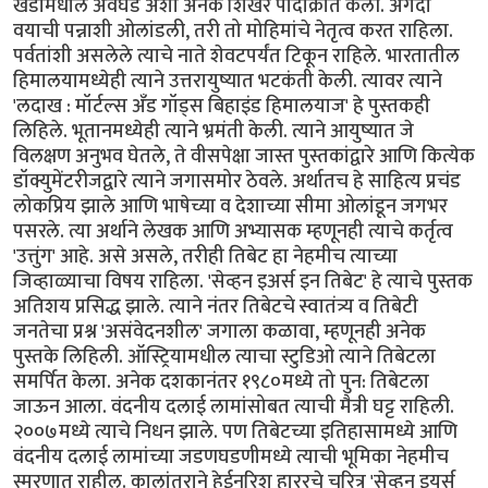
खंडांमधील अवघड अशी अनेक शिखरे पादाक्रांत केली. अगदी
वयाची पन्नाशी ओलांडली, तरी तो मोहिमांचे नेतृत्व करत राहिला.
पर्वतांशी असलेले त्याचे नाते शेवटपर्यंत टिकून राहिले. भारतातील
हिमालयामध्येही त्याने उत्तरायुष्यात भटकंती केली. त्यावर त्याने
'लदाख : मॉर्टल्स अँड गॉड्स बिहाइंड हिमालयाज' हे पुस्तकही
लिहिले. भूतानमध्येही त्याने भ्रमंती केली. त्याने आयुष्यात जे
विलक्षण अनुभव घेतले, ते वीसपेक्षा जास्त पुस्तकांद्वारे आणि कित्येक
डॉक्युमेंटरीजद्वारे त्याने जगासमोर ठेवले. अर्थातच हे साहित्य प्रचंड
लोकप्रिय झाले आणि भाषेच्या व देशाच्या सीमा ओलांडून जगभर
पसरले. त्या अर्थाने लेखक आणि अभ्यासक म्हणूनही त्याचे कर्तृत्व
'उत्तुंग' आहे. असे असले, तरीही तिबेट हा नेहमीच त्याच्या
जिव्हाळ्याचा विषय राहिला. 'सेव्हन इअर्स इन तिबेट' हे त्याचे पुस्तक
अतिशय प्रसिद्ध झाले. त्याने नंतर तिबेटचे स्वातंत्र्य व तिबेटी‌
जनतेचा प्रश्न 'असंवेदनशील' जगाला कळावा, म्हणूनही अनेक
पुस्तके लिहिली. ऑस्ट्रियामधील त्याचा स्टुडिओ त्याने तिबेटला
समर्पित केला. अनेक दशकानंतर १९८०मध्ये तो पुन: तिबेटला
जाऊन आला. वंदनीय दलाई लामांसोबत त्याची मैत्री घट्ट राहिली.
२००७मध्ये त्याचे निधन झाले. पण तिबेटच्या इतिहासामध्ये आणि
वंदनीय दलाई लामांच्या जडणघडणीमध्ये त्याची भूमिका नेहमीच
स्मरणात राहील. कालांतराने हेईनरिश हाररचे चरित्र 'सेव्हन इयर्स