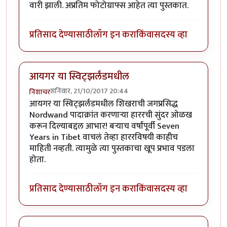
वारी झाली. अप्रतिम फोटोग्राफ्स आहेत त्या पुस्तकात.
प्रतिसाद देण्यासाठी
लॉग इन करा
किंवा
सदस्य व्हा
आयगर या स्विट्झर्लंडमधील
शनिवार, 21/10/2017 20:44
निशाचर
आयगर या स्विट्झर्लंडमधील शिखराची जगप्रसिद्ध
Nordwand पादाक्रांत करणार्‍या हाररची सुंदर ओळख
करून दिल्याबद्दल आभार! बर्‍याच वर्षांपूर्वी Seven
Years in Tibet वाचलं तेव्हा हाररविषयी काहीच
माहिती नव्हती. त्यामुळे त्या पुस्तकाचा खूप प्रभाव पडला
होता.
प्रतिसाद देण्यासाठी
लॉग इन करा
किंवा
सदस्य व्हा