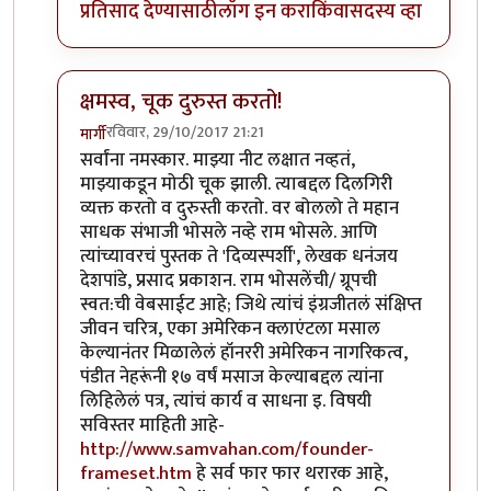
प्रतिसाद देण्यासाठी
लॉग इन करा
किंवा
सदस्य व्हा
क्षमस्व, चूक दुरुस्त करतो!
रविवार, 29/10/2017 21:21
मार्गी
In reply to
खूप धन्यवाद!
by
मार्गी
सर्वांना नमस्कार. माझ्या नीट लक्षात नव्हतं,
माझ्याकडून मोठी चूक झाली. त्याबद्दल दिलगिरी
व्यक्त करतो व दुरुस्ती करतो. वर बोललो ते महान
साधक संभाजी भोसले नव्हे राम भोसले. आणि
त्यांच्यावरचं पुस्तक ते 'दिव्यस्पर्शी', लेखक धनंजय
देशपांडे, प्रसाद प्रकाशन. राम भोसलेंची/ ग्रूपची
स्वत:ची वेबसाईट आहे; जिथे त्यांचं इंग्रजीतलं संक्षिप्त
जीवन चरित्र, एका अमेरिकन क्लाएंटला मसाल
केल्यानंतर मिळालेलं हॉनररी अमेरिकन नागरिकत्व,
पंडीत नेहरूंनी १७ वर्षं मसाज केल्याबद्दल त्यांना
लिहिलेलं पत्र, त्यांचं कार्य व साधना इ. विषयी
सविस्तर माहिती आहे-
http://www.samvahan.com/founder-
frameset.htm
हे सर्व फार फार थरारक आहे,