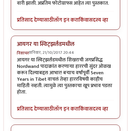
वारी झाली. अप्रतिम फोटोग्राफ्स आहेत त्या पुस्तकात.
प्रतिसाद देण्यासाठी
लॉग इन करा
किंवा
सदस्य व्हा
आयगर या स्विट्झर्लंडमधील
शनिवार, 21/10/2017 20:44
निशाचर
आयगर या स्विट्झर्लंडमधील शिखराची जगप्रसिद्ध
Nordwand पादाक्रांत करणार्‍या हाररची सुंदर ओळख
करून दिल्याबद्दल आभार! बर्‍याच वर्षांपूर्वी Seven
Years in Tibet वाचलं तेव्हा हाररविषयी काहीच
माहिती नव्हती. त्यामुळे त्या पुस्तकाचा खूप प्रभाव पडला
होता.
प्रतिसाद देण्यासाठी
लॉग इन करा
किंवा
सदस्य व्हा