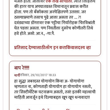
मजल होती. जालावर
एक लेख सापडला
. त्यात लिहिलंय
की हारर याच अपघातग्रस्त विमानातून प्रवास करीत
होता. पण तो बँकॉकला अनपेक्षितपणे उतरला. जर
ठरल्याप्रमाणे तसाच पुढे आला असता तर .... ?!
दवंड्याच्या डोंगरावर एक पट्टीचा गिर्यारोहक चिरविश्रांती
घेत पडला असता. पण नियतीला दुसरेच कोणीतरी तिथे
हवे होते. असो. आ.न., -गा.पै.
प्रतिसाद देण्यासाठी
लॉग इन करा
किंवा
सदस्य व्हा
बाप रे!!!!!
रविवार, 29/10/2017 18:33
मार्गी
हा सुद्धा जबरदस्त योगायोग किंवा अ- योगायोग!
म्हणतात ना, कोणताही योगायोग हा योगायोग नसतो,
तर सिस्टीमॅटिक घटनाक्रम असतो, तसं! इतकी महत्त्वाची
माहिती आवर्जून इथे दिल्याबद्दल खूप खूप धन्यवाद!!!