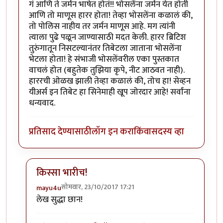
गं आणि ते जर्मन भाषेत होतं!! भोसलेंना जर्मन येत होती
आणि तो माणूस हारर होता! तेव्हा भोसलेंना कळालं की,
तो पोलिस नाहीय तर जर्मन माणूस आहे. मग त्यांनी
त्याला पुढे पळून जाण्यासाठी मदत केली. हारर ब्रिटिश
तुरुंगातून निसटल्यानंतर तिबेटला जाताना भोसलेंना
भेटला होता! हे संभाजी भोसलेंवरील एका पुस्तकात
वाचलं होत (बहुतेक तुझिया कृपे, नीट आठवत नाही).
हाररची ओळख झाली तेव्हा कळालं की, तोच हा! सेव्हन
यीअर्स इन तिबेट हा सिनेमाही खूप जोरदार आहे! सर्वांना
धन्यवाद.
प्रतिसाद देण्यासाठी
लॉग इन करा
किंवा
सदस्य व्हा
किस्सा भारीच!
सोमवार, 23/10/2017 17:21
mayu4u
In reply to
खूप धन्यवाद!
by
मार्गी
लेख सुद्धा छान!