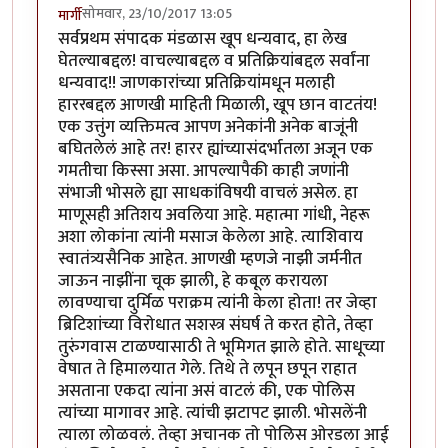
सोमवार, 23/10/2017 13:05
मार्गी
सर्वप्रथम संपादक मंडळास खूप धन्यवाद, हा लेख
घेतल्याबद्दल! वाचल्याबद्दल व प्रतिक्रियांबद्दल सर्वांना
धन्यवाद!! जाणकारांच्या प्रतिक्रियांमधून मलाही
हाररबद्दल आणखी माहिती मिळाली, खूप छान वाटतंय!
एक उत्तुंग व्यक्तिमत्व आपण अनेकांनी अनेक बाजूंनी
बघितलेलं आहे तर! हारर ह्यांच्यासंदर्भातला अजून एक
गमतीचा किस्सा असा. आपल्यापैकी काही जणांनी
संभाजी भोसले ह्या साधकांविषयी वाचलं असेल. हा
माणूसही अतिशय अवलिया आहे. महात्मा गांधी, नेहरू
अशा लोकांना त्यांनी मसाज केलेला आहे. त्याशिवाय
स्वातंत्र्यसैनिक आहेत. आणखी म्हणजे नाझी जर्मनीत
जाऊन नाझींना चूक झाली, हे कबूल करायला
लावण्याचा दुर्मिळ पराक्रम त्यांनी केला होता! तर जेव्हा
ब्रिटिशांच्या विरोधात सशस्त्र संघर्ष ते करत होते, तेव्हा
तुरुंगवास टाळण्यासाठी ते भूमिगत झाले होते. साधूच्या
वेषात ते हिमालयात गेले. तिथे ते लपून छपून राहात
असताना एकदा त्यांना असं वाटलं की, एक पोलिस
त्यांच्या मागावर आहे. त्यांची झटापट झाली. भोसलेंनी
त्याला लोळवलं. तेव्हा अचानक तो पोलिस ओरडला आई