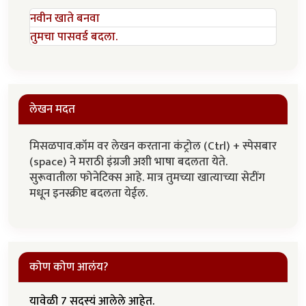
नवीन खाते बनवा
तुमचा पासवर्ड बदला.
लेखन मदत
मिसळपाव.कॉम वर लेखन करताना कंट्रोल (Ctrl) + स्पेसबार
(space) ने मराठी इंग्रजी अशी भाषा बदलता येते.
सुरूवातीला फोनेटिक्स आहे. मात्र तुमच्या खात्याच्या सेटींग
मधून इनस्क्रीप्ट बदलता येईल.
कोण कोण आलंय?
यावेळी 7 सदस्यं आलेले आहेत.