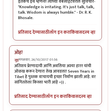
इतकंच इथे म्हणेन!! त्यांच्या वेबसाईटवरील सुविचार-
"Knowledge is irritating. It's just talk, talk,
talk. Wisdom is always humble." - Dr. R. K.
Bhosale.
प्रतिसाद देण्यासाठी
लॉग इन करा
किंवा
सदस्य व्हा
ओह!
मंगळवार, 24/10/2017 01:56
जुइ
अतिशय प्रेरणादायी आणि अवलिया अश्या हारर यांची
ओळख करून देणारा लेख आवडला! Seven Years in
Tibet हे पुस्तक वाचायची इच्छा निर्माण झाली आहे. वर
सांगितलेला किस्सा भारी आहे =)) .
प्रतिसाद देण्यासाठी
लॉग इन करा
किंवा
सदस्य व्हा