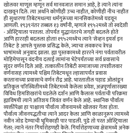
खोलवर माणूस म्हणून सर्व मानवजात समान आहे, हे त्याने त्यांना
दाखवून दिले. त्या अर्थाने कोणीही उच्च नाहीत, कोणीही नीच नाहीत
ही सुधारणा तिबेटमधल्या धर्मगुरूंच्या मानसिकतेमध्ये घडवून
आणली. १९३९नंतर तब्बल १३ वर्षांनी, म्हणजे १९५२मध्ये तो स्वदेशी
- ऑस्ट्रियाला परतला. तोपर्यंत युद्धानंतरचे जगही‌ बदलले होते
आणि हाररही बदलला होता! १९५२मध्येच त्याने 'सेव्हन इयर्स इन
तिबेट' हे आपले पुस्तक प्रसिद्ध केले, ज्याचा लवकरच त्रेपन्न
भाषांमध्ये अनुवाद झाला. ह्या पुस्तकामध्ये हाररने नंगा पर्वतावरील
मोहिमेपासून वंदनीय दलाई लामांना भेटेपर्यंतच्या सर्व प्रवासाचे
सुंदर वर्णन दिले आहे. तत्कालीन तिबेटी समाजाच्या तपशीलवार
वर्णनासह त्यामध्ये पश्चिम तिबेटमधून ल्हासापर्यंत प्रवास
करतानाच्या प्रवासाचे वर्णन रौद्र आहे. भारतातील पहाड ओलांडून
प्रतिकूल परिस्थितीमध्ये तिबेटमध्ये केलेला प्रवेश, अन्नपूर्णासारख्या
विविध हिमशिखरांचे घडलेले दर्शन आणि कैलास पर्वताची परिक्रमा
ह्याविषयी त्याने अतिशय जिवंत वर्णन केले आहे. स्थानिक पौर्वात्य
व्यक्तींपेक्षा हा पाश्चात्त्य पौर्वात्य जीवनामध्ये खोलवर गेला होता.
पौर्वात्य जीवनपद्धतीचा त्याने आदर केला आणि काळानुरूप त्यामध्ये
नवीन जोड देण्याची भूमिकाही पार पाडली. पुढे तो परत ऑस्ट्रियाला
गेला; त्याने नंतर गिर्यारोहणही केले. गिर्यारोहणाच्या क्षेत्रामध्ये अनेक