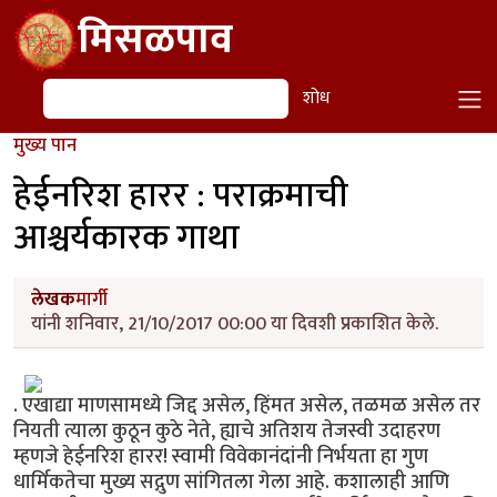
Skip to main content
मिसळपाव
शोध
शोध
मुख्य पान
हेईनरिश हारर : पराक्रमाची
आश्चर्यकारक गाथा
लेखक
मार्गी
यांनी शनिवार, 21/10/2017 00:00 या दिवशी प्रकाशित केले.
. एखाद्या माणसामध्ये जिद्द असेल, हिंमत असेल, तळमळ असेल तर
नियती त्याला कुठून कुठे नेते, ह्याचे अतिशय तेजस्वी उदाहरण
म्हणजे हेईनरिश हारर! स्वामी विवेकानंदांनी निर्भयता हा गुण
धार्मिकतेचा मुख्य सद्गुण सांगितला गेला आहे. कशालाही आणि