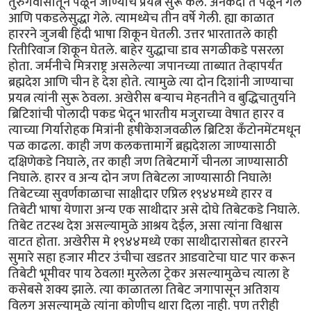
तुरुंगवासातून पळून जाण्याचे प्रयत्न सुरू केले. अनेकदा ते पळून गेले
आणि पकडलेसुद्धा गेले. त्यामध्येच तीन वर्षे गेली. ह्या काळात
हाररने जुजबी हिंदी भाषा शिकून घेतली. उत्तर भारतातले काही
रितीरिवाज शिकून घेतले. बाहेर युद्धाचा डाव सगळीकडे पसरला
होता. जर्मनीचे मित्रराष्ट्र असलेल्या जपानच्या ताब्यात तेव्हापर्यंत
ब्रह्मदेश आणि चीन हे देश होते. त्यामुळे त्या दोन दिशांनी जाण्याचा
प्रयत्न त्यांनी सुरू ठेवला. अखेरीस बर्‍याच मेहनतीने व बुद्धिचातुर्याने
ब्रिटिशांची पोलादी पकड भेदून भारतीय मजुराच्या वेषात हारर व
त्याच्या गिर्यारोहक मित्रांनी हृषीकेशजवळील ब्रिटिश कँटोनमेंटमधून
पळ काढला. काही जण कलकत्तामार्गे ब्रह्मदेशला जाण्यासाठी
दक्षिणेकडे निघाले, तर काही जण तिबेटमार्गे चीनला जाण्यासाठी
निघाले. हारर व अन्य दोन जण तिबेटला जाण्यासाठी निघाले!
तिबेटच्या सुवर्णकाळाचा साक्षीदार एप्रिल १९४४मध्ये हारर व
तिबेटी भाषा येणारा अन्य एक साथीदार असे दोघे तिबेटकडे निघाले.
तिबेट तटस्थ देश असल्यामुळे आश्रय देईल, असा त्यांना विश्वास
वाटत होता. अखेरीस मे १९४४मध्ये एका साथीदारासोबत हाररने
सुमारे सहा हजार मीटर उंचीचा खडतर आडवाटेचा घाट पार करून
तिबेटी भूमीवर पाय ठेवला! मुरलेला ट्रेकर असल्यामुळेच त्याला हे
कसेबसे शक्य झाले. त्या काळातला तिबेट जगापासून अतिशय
विलग असल्यामुळे त्यांना कोणीच थारा दिला नाही. पण तरीही