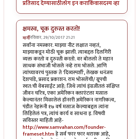
प्रतिसाद देण्यासाठी
लॉग इन करा
किंवा
सदस्य व्हा
क्षमस्व, चूक दुरुस्त करतो!
रविवार, 29/10/2017 21:21
मार्गी
In reply to
खूप धन्यवाद!
by
मार्गी
सर्वांना नमस्कार. माझ्या नीट लक्षात नव्हतं,
माझ्याकडून मोठी चूक झाली. त्याबद्दल दिलगिरी
व्यक्त करतो व दुरुस्ती करतो. वर बोललो ते महान
साधक संभाजी भोसले नव्हे राम भोसले. आणि
त्यांच्यावरचं पुस्तक ते 'दिव्यस्पर्शी', लेखक धनंजय
देशपांडे, प्रसाद प्रकाशन. राम भोसलेंची/ ग्रूपची
स्वत:ची वेबसाईट आहे; जिथे त्यांचं इंग्रजीतलं संक्षिप्त
जीवन चरित्र, एका अमेरिकन क्लाएंटला मसाल
केल्यानंतर मिळालेलं हॉनररी अमेरिकन नागरिकत्व,
पंडीत नेहरूंनी १७ वर्षं मसाज केल्याबद्दल त्यांना
लिहिलेलं पत्र, त्यांचं कार्य व साधना इ. विषयी
सविस्तर माहिती आहे-
http://www.samvahan.com/founder-
frameset.htm
हे सर्व फार फार थरारक आहे,