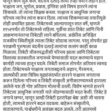
म्हणून काम सुरू केले. वंदनीय दलाई लामा तेव्हा वयाने लहान होते.
पाश्चात्त्य जग, भूगोल, प्रवास, इंग्लिश असे विषय हाररने त्यांना
शिकवले. तो त्यांचा शिक्षक बनला. पाश्चात्त्य व आधुनिक जगाचा
परिचय त्यानेच त्यांना करून दिला. त्यांच्या शिकण्याच्या तयारीमुळे
तोही प्रभावित झाला. तिबेटमध्ये आल्यापासून सात वर्षे, म्हणजे
१९५१पर्यंत तो तिबेटमध्ये राहिला. पूर्वीचा शांत तिबेट आणि चिनी
आक्रमणानंतरचा तिबेटही त्याने बघितला. अखेरीस अनिश्चित
राजकीय स्थितीमुळे त्याला तिबेट सोडावा लागला. परंतु तोपर्यंत ह्या
पराक्रमी पुरुषाला वंदनीय दलाई लामांचा सत्संग काही काळ
मिळाला. तिबेटी जीवनपद्धतीशी परिचय झाला आणि तिबेटला
विसाव्या शतकातील जगामध्ये येण्यासाठी मदत करण्याचे महान
कार्यही त्याच्या हातून घडले. तिबेटी समाज तोपर्यंत अतिशय स्वमग्न
होता. तिबेटमधले पाश्चात्त्य जगताबद्दलचे अज्ञान, गैरसमज,
आत्मप्रौढी अशा विविध मुद्द्यांसंदर्भात हाररने पाश्चात्त्य जगताचा
करून दिलेला परिचय व तिबेटी संस्कृती अंगीकारण्यामध्ये हाररला
आलेले यश ही गोष्ट अतिशय मोलाची ठरली. विशेष म्हणजे हाररने
तिबेटला आधुनिक जगाशी नाते जोडण्यासाठी मदत केली. 'तिबेट हे
जगाचे छप्पर, म्हणून आम्ही तिबेटी इतरांपेक्षा श्रेष्ठ' अशी जी भावना
होती, त्यामध्ये हाररने बदल घडवला. बाहेरून संस्कृतीचे,
वातावरणाचे, पार्श्वभूमीचे असंख्य बदल असले, तरी आतमध्ये