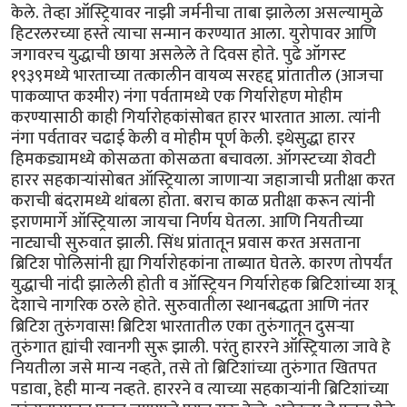
केले. तेव्हा ऑस्ट्रियावर नाझी जर्मनीचा ताबा झालेला असल्यामुळे
हिटरलरच्या हस्ते त्याचा सन्मान करण्यात आला. युरोपावर आणि
जगावरच युद्धाची छाया असलेले ते दिवस होते. पुढे ऑगस्ट
१९३९मध्ये भारताच्या तत्कालीन वायव्य सरहद्द प्रांतातील (आजचा
पाकव्याप्त कश्मीर) नंगा पर्वतामध्ये एक गिर्यारोहण मोहीम
करण्यासाठी काही गिर्यारोहकांसोबत हारर भारतात आला. त्यांनी
नंगा पर्वतावर चढाई केली व मोहीम पूर्ण केली. इथेसुद्धा हारर
हिमकड्यामध्ये कोसळता कोसळता बचावला. ऑगस्टच्या शेवटी
हारर सहकार्‍यांसोबत ऑस्ट्रियाला जाणार्‍या जहाजाची प्रतीक्षा करत
कराची बंदरामध्ये थांबला होता. बराच काळ प्रतीक्षा करून त्यांनी
इराणमार्गे ऑस्ट्रियाला जायचा निर्णय घेतला. आणि नियतीच्या
नाट्याची सुरुवात झाली. सिंध प्रांतातून प्रवास करत असताना
ब्रिटिश पोलिसांनी ह्या गिर्यारोहकांना ताब्यात घेतले. कारण तोपर्यंत
युद्धाची नांदी झालेली होती व ऑस्ट्रियन गिर्यारोहक ब्रिटिशांच्या शत्रू
देशाचे नागरिक ठरले होते. सुरुवातीला स्थानबद्धता आणि नंतर
ब्रिटिश तुरुंगवास! ब्रिटिश भारतातील एका तुरुंगातून दुसर्‍या
तुरुंगात ह्यांची रवानगी सुरू झाली. परंतु हाररने ऑस्ट्रियाला जावे हे
नियतीला जसे मान्य नव्हते, तसे तो ब्रिटिशांच्या तुरुंगात खितपत
पडावा, हेही‌ मान्य नव्हते. हाररने व त्याच्या सहकार्‍यांनी ब्रिटिशांच्या