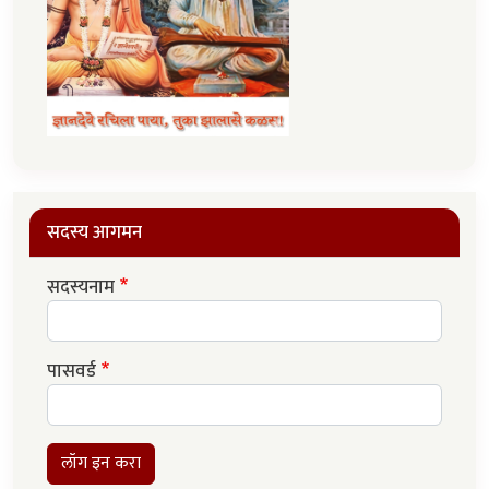
सदस्य आगमन
सदस्यनाम
पासवर्ड
लॉग इन करा