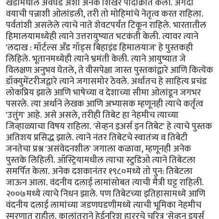
खंडांमधील अवघड अशी अनेक शिखरे पादाक्रांत केली. अगदी
वयाची पन्नाशी ओलांडली, तरी तो मोहिमांचे नेतृत्व करत राहिला.
पर्वतांशी असलेले त्याचे नाते शेवटपर्यंत टिकून राहिले. भारतातील
हिमालयामध्येही त्याने उत्तरायुष्यात भटकंती केली. त्यावर त्याने
'लदाख : मॉर्टल्स अँड गॉड्स बिहाइंड हिमालयाज' हे पुस्तकही
लिहिले. भूतानमध्येही त्याने भ्रमंती केली. त्याने आयुष्यात जे
विलक्षण अनुभव घेतले, ते वीसपेक्षा जास्त पुस्तकांद्वारे आणि कित्येक
डॉक्युमेंटरीजद्वारे त्याने जगासमोर ठेवले. अर्थातच हे साहित्य प्रचंड
लोकप्रिय झाले आणि भाषेच्या व देशाच्या सीमा ओलांडून जगभर
पसरले. त्या अर्थाने लेखक आणि अभ्यासक म्हणूनही त्याचे कर्तृत्व
'उत्तुंग' आहे. असे असले, तरीही तिबेट हा नेहमीच त्याच्या
जिव्हाळ्याचा विषय राहिला. 'सेव्हन इअर्स इन तिबेट' हे त्याचे पुस्तक
अतिशय प्रसिद्ध झाले. त्याने नंतर तिबेटचे स्वातंत्र्य व तिबेटी‌
जनतेचा प्रश्न 'असंवेदनशील' जगाला कळावा, म्हणूनही अनेक
पुस्तके लिहिली. ऑस्ट्रियामधील त्याचा स्टुडिओ त्याने तिबेटला
समर्पित केला. अनेक दशकानंतर १९८०मध्ये तो पुन: तिबेटला
जाऊन आला. वंदनीय दलाई लामांसोबत त्याची मैत्री घट्ट राहिली.
२००७मध्ये त्याचे निधन झाले. पण तिबेटच्या इतिहासामध्ये आणि
वंदनीय दलाई लामांच्या जडणघडणीमध्ये त्याची भूमिका नेहमीच
स्मरणात राहील. कालांतराने हेईनरिश हाररचे चरित्र 'सेव्हन इयर्स