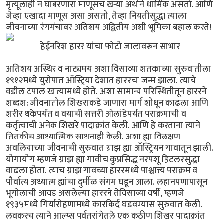
मृत्यूलाही न घाबरणारा माणूसच खर्‍या अर्थाने धार्मिक असतो. आणि
जेव्हा एखादा माणूस असा असतो, तेव्हा नियतीसुद्धा त्याला
जीवनाच्या रंगमंचावर अतिशय अद्वितीय अशी भूमिका बहाल करते!
हेईनरिश हारर यांचा फोटो जालावरून साभार
अतिशय अस्थिर व नाट्यमय अशा विसाव्या शतकाच्या सुरुवातीला
१९१२मध्ये युरोपात ऑस्ट्रिया देशात हाररचा जन्म झाला. त्याचे
वडील टपाल खात्यामध्ये होते. अशा सामान्य परिस्थितीतून हाररने
शब्दश: जीवनातील शिखराकडे जाणारा मार्ग शोधून काढला आणि
शरीर थकेपर्यंत व वयाची सत्तरी ओलांडेपर्यंत पराक्रमाची व
कर्तृत्वाची अनेक शिखरे पादाक्रांत केली. आणि हे करताना त्याने
तितकीच आध्यात्मिक साधनाही केली. अशा ह्या विलक्षण
अवलियाच्या जीवनाची सुरुवात ग्राझ ह्या ऑस्ट्रियन गावातून झाली.
योगायोग म्हणजे ग्राझ ह्या गावीच कुप्रसिद्ध नरपशू हिटलरसुद्धा
वाढला होता. त्याच ग्राझ गावच्या हाररमध्ये पाश्चात्त्य पराक्रम व
पौर्वात्य अध्यात्म ह्यांचा दुर्मीळ संगम घडून आला. लहानपणापासून
भूगोलाची आवड असलेल्या हाररने तेविसाव्या वर्षी, म्हणजे
१९३५मध्ये गिर्यारोहणामध्ये कारकिर्द घडवण्यास सुरुवात केली.
लवकरच त्याने आल्प्स पर्वतरांगेतले एक कठीण शिखर पादाक्रांत