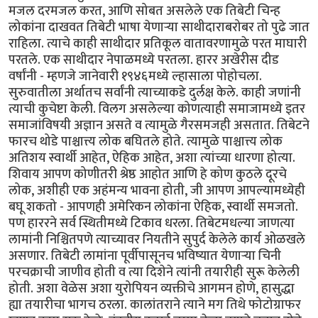
मजल दरमजल करत, आणि सोबत असलेले एक तिबेटी चिन्ह
लोकांना दाखवत तिबेटी भाषा येणार्‍या साथीदाराबरोबर तो पुढे जात
राहिला. त्याचे काही साथीदार प्रतिकूल वातावरणामुळे परत माघारी
परतले. एक साथीदार नेपाळमध्ये परतला. हारर अखेरीस दीड
वर्षांनी - म्हणजे जानेवारी १९४६मध्ये ल्हासाला पोहोचला.
सुरुवातीला अर्थातच सर्वांनी त्याच्याकडे दुर्लक्ष केले. काही जणांनी
त्याची कुचेष्टा केली. विलग असलेल्या कोणत्याही समाजामध्ये इतर
समाजांविषयी अज्ञान असते व त्यामुळे गैरसमजही असतात. तिबेटने
फारच थोडे पाश्चात्त्य लोक बघितले होते. त्यामुळे पाश्चात्त्य लोक
अतिशय स्वार्थी आहेत, ऐहिक आहेत, अशा त्यांच्या धारणा होत्या.
शिवाय आपण कोणीतरी श्रेष्ठ आहोत आणि हे कोण कुठले दूरचे
लोक, अशीही एक अहंमन्य भावना होती, जी आपण आपल्यामध्येही
बघू शकतो - आपणही अमेरिकन लोकांना ऐहिक, स्वार्थी समजतो.
पण हाररने सर्व स्थितीमध्ये टिकाव धरला. तिबेटमधल्या जाणत्या
लामांनी निश्चितपणे त्याच्यावर नियतीने सुपुर्द केलेले कार्य ओळखले
असणार. तिबेटी लामांना पूर्वीपासूनच भविष्यात येणार्‍या चिनी
परचक्राची जाणीव होती व त्या दिशेने त्यांनी तयारीही सुरू केलेली
होती. अशा वेळेस अशा युरोपियन व्यक्तीचे आगमन होणे, हासुद्धा
ह्या तयारीचा भागच ठरला. कालांतराने त्याने मग तिथे फोटोग्राफर