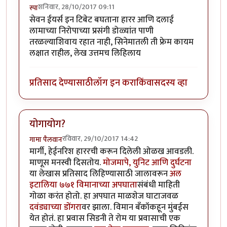
शनिवार, 28/10/2017 09:11
स्पा
सेवन ईयर्स इन टिबेट बघताना हारर आणि दलाई
लामाच्या निरोपाच्या प्रसंगी डोळ्यांत पाणी
तरळल्याशिवाय रहात नाही, सिनेमातली ती फ्रेम कायम
लक्षात राहील, लेख उत्तमच लिहिलाय
प्रतिसाद देण्यासाठी
लॉग इन करा
किंवा
सदस्य व्हा
योगायोग?
रविवार, 29/10/2017 14:42
गामा पैलवान
मार्गी, हेईनरिश हाररची करून दिलेली ओळख आवडली.
माणूस मनस्वी दिसतोय.
मोजमापे, युनिट आणि दुर्घटना
या लेखास प्रतिसाद लिहिण्यासाठी जालावरून
अल
इटालिया ७७१ विमानाच्या अपघाता
संबंधी माहिती
गोळा करंत होतो. हा अपघात माळशेज घाटाजवळ
दवंड्याच्या डोंगरा
वर झाला. विमान बँकॉकहून मुंबईस
येत होतं. हा प्रवास सिडनी ते रोम या प्रवासाची एक