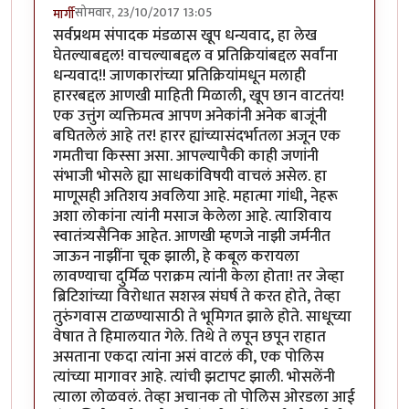
सोमवार, 23/10/2017 13:05
मार्गी
सर्वप्रथम संपादक मंडळास खूप धन्यवाद, हा लेख
घेतल्याबद्दल! वाचल्याबद्दल व प्रतिक्रियांबद्दल सर्वांना
धन्यवाद!! जाणकारांच्या प्रतिक्रियांमधून मलाही
हाररबद्दल आणखी माहिती मिळाली, खूप छान वाटतंय!
एक उत्तुंग व्यक्तिमत्व आपण अनेकांनी अनेक बाजूंनी
बघितलेलं आहे तर! हारर ह्यांच्यासंदर्भातला अजून एक
गमतीचा किस्सा असा. आपल्यापैकी काही जणांनी
संभाजी भोसले ह्या साधकांविषयी वाचलं असेल. हा
माणूसही अतिशय अवलिया आहे. महात्मा गांधी, नेहरू
अशा लोकांना त्यांनी मसाज केलेला आहे. त्याशिवाय
स्वातंत्र्यसैनिक आहेत. आणखी म्हणजे नाझी जर्मनीत
जाऊन नाझींना चूक झाली, हे कबूल करायला
लावण्याचा दुर्मिळ पराक्रम त्यांनी केला होता! तर जेव्हा
ब्रिटिशांच्या विरोधात सशस्त्र संघर्ष ते करत होते, तेव्हा
तुरुंगवास टाळण्यासाठी ते भूमिगत झाले होते. साधूच्या
वेषात ते हिमालयात गेले. तिथे ते लपून छपून राहात
असताना एकदा त्यांना असं वाटलं की, एक पोलिस
त्यांच्या मागावर आहे. त्यांची झटापट झाली. भोसलेंनी
त्याला लोळवलं. तेव्हा अचानक तो पोलिस ओरडला आई