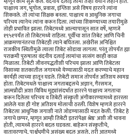
म्हणून काम सुरू केले. वंदनीय दलाई लामा तेव्हा वयाने लहान होते.
पाश्चात्त्य जग, भूगोल, प्रवास, इंग्लिश असे विषय हाररने त्यांना
शिकवले. तो त्यांचा शिक्षक बनला. पाश्चात्त्य व आधुनिक जगाचा
परिचय त्यानेच त्यांना करून दिला. त्यांच्या शिकण्याच्या तयारीमुळे
तोही प्रभावित झाला. तिबेटमध्ये आल्यापासून सात वर्षे, म्हणजे
१९५१पर्यंत तो तिबेटमध्ये राहिला. पूर्वीचा शांत तिबेट आणि चिनी
आक्रमणानंतरचा तिबेटही त्याने बघितला. अखेरीस अनिश्चित
राजकीय स्थितीमुळे त्याला तिबेट सोडावा लागला. परंतु तोपर्यंत ह्या
पराक्रमी पुरुषाला वंदनीय दलाई लामांचा सत्संग काही काळ
मिळाला. तिबेटी जीवनपद्धतीशी परिचय झाला आणि तिबेटला
विसाव्या शतकातील जगामध्ये येण्यासाठी मदत करण्याचे महान
कार्यही त्याच्या हातून घडले. तिबेटी समाज तोपर्यंत अतिशय स्वमग्न
होता. तिबेटमधले पाश्चात्त्य जगताबद्दलचे अज्ञान, गैरसमज,
आत्मप्रौढी अशा विविध मुद्द्यांसंदर्भात हाररने पाश्चात्त्य जगताचा
करून दिलेला परिचय व तिबेटी संस्कृती अंगीकारण्यामध्ये हाररला
आलेले यश ही गोष्ट अतिशय मोलाची ठरली. विशेष म्हणजे हाररने
तिबेटला आधुनिक जगाशी नाते जोडण्यासाठी मदत केली. 'तिबेट हे
जगाचे छप्पर, म्हणून आम्ही तिबेटी इतरांपेक्षा श्रेष्ठ' अशी जी भावना
होती, त्यामध्ये हाररने बदल घडवला. बाहेरून संस्कृतीचे,
वातावरणाचे, पार्श्वभूमीचे असंख्य बदल असले, तरी आतमध्ये