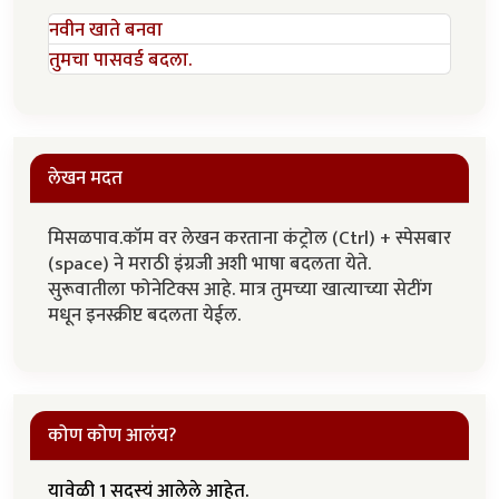
नवीन खाते बनवा
तुमचा पासवर्ड बदला.
लेखन मदत
मिसळपाव.कॉम वर लेखन करताना कंट्रोल (Ctrl) + स्पेसबार
(space) ने मराठी इंग्रजी अशी भाषा बदलता येते.
सुरूवातीला फोनेटिक्स आहे. मात्र तुमच्या खात्याच्या सेटींग
मधून इनस्क्रीप्ट बदलता येईल.
कोण कोण आलंय?
यावेळी 1 सदस्यं आलेले आहेत.