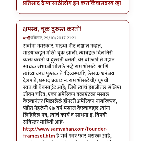
प्रतिसाद देण्यासाठी
लॉग इन करा
किंवा
सदस्य व्हा
क्षमस्व, चूक दुरुस्त करतो!
रविवार, 29/10/2017 21:21
मार्गी
In reply to
खूप धन्यवाद!
by
मार्गी
सर्वांना नमस्कार. माझ्या नीट लक्षात नव्हतं,
माझ्याकडून मोठी चूक झाली. त्याबद्दल दिलगिरी
व्यक्त करतो व दुरुस्ती करतो. वर बोललो ते महान
साधक संभाजी भोसले नव्हे राम भोसले. आणि
त्यांच्यावरचं पुस्तक ते 'दिव्यस्पर्शी', लेखक धनंजय
देशपांडे, प्रसाद प्रकाशन. राम भोसलेंची/ ग्रूपची
स्वत:ची वेबसाईट आहे; जिथे त्यांचं इंग्रजीतलं संक्षिप्त
जीवन चरित्र, एका अमेरिकन क्लाएंटला मसाल
केल्यानंतर मिळालेलं हॉनररी अमेरिकन नागरिकत्व,
पंडीत नेहरूंनी १७ वर्षं मसाज केल्याबद्दल त्यांना
लिहिलेलं पत्र, त्यांचं कार्य व साधना इ. विषयी
सविस्तर माहिती आहे-
http://www.samvahan.com/founder-
frameset.htm
हे सर्व फार फार थरारक आहे,