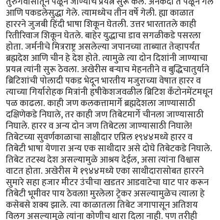
तुरुंगवासातून पळून जाण्याचे प्रयत्न सुरू केले. अनेकदा ते पळून गेले
आणि पकडलेसुद्धा गेले. त्यामध्येच तीन वर्षे गेली. ह्या काळात
हाररने जुजबी हिंदी भाषा शिकून घेतली. उत्तर भारतातले काही
रितीरिवाज शिकून घेतले. बाहेर युद्धाचा डाव सगळीकडे पसरला
होता. जर्मनीचे मित्रराष्ट्र असलेल्या जपानच्या ताब्यात तेव्हापर्यंत
ब्रह्मदेश आणि चीन हे देश होते. त्यामुळे त्या दोन दिशांनी जाण्याचा
प्रयत्न त्यांनी सुरू ठेवला. अखेरीस बर्‍याच मेहनतीने व बुद्धिचातुर्याने
ब्रिटिशांची पोलादी पकड भेदून भारतीय मजुराच्या वेषात हारर व
त्याच्या गिर्यारोहक मित्रांनी हृषीकेशजवळील ब्रिटिश कँटोनमेंटमधून
पळ काढला. काही जण कलकत्तामार्गे ब्रह्मदेशला जाण्यासाठी
दक्षिणेकडे निघाले, तर काही जण तिबेटमार्गे चीनला जाण्यासाठी
निघाले. हारर व अन्य दोन जण तिबेटला जाण्यासाठी निघाले!
तिबेटच्या सुवर्णकाळाचा साक्षीदार एप्रिल १९४४मध्ये हारर व
तिबेटी भाषा येणारा अन्य एक साथीदार असे दोघे तिबेटकडे निघाले.
तिबेट तटस्थ देश असल्यामुळे आश्रय देईल, असा त्यांना विश्वास
वाटत होता. अखेरीस मे १९४४मध्ये एका साथीदारासोबत हाररने
सुमारे सहा हजार मीटर उंचीचा खडतर आडवाटेचा घाट पार करून
तिबेटी भूमीवर पाय ठेवला! मुरलेला ट्रेकर असल्यामुळेच त्याला हे
कसेबसे शक्य झाले. त्या काळातला तिबेट जगापासून अतिशय
विलग असल्यामुळे त्यांना कोणीच थारा दिला नाही. पण तरीही