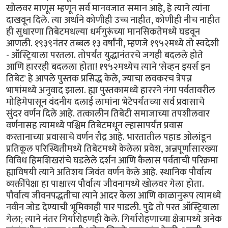
खोलवर माणूस म्हणून सर्व मानवजात समान आहे, हे त्याने त्यांना
दाखवून दिले. त्या अर्थाने कोणीही उच्च नाहीत, कोणीही नीच नाहीत
ही सुधारणा तिबेटमधल्या धर्मगुरूंच्या मानसिकतेमध्ये घडवून
आणली. १९३९नंतर तब्बल १३ वर्षांनी, म्हणजे १९५२मध्ये तो स्वदेशी
- ऑस्ट्रियाला परतला. तोपर्यंत युद्धानंतरचे जगही‌ बदलले होते
आणि हाररही बदलला होता! १९५२मध्येच त्याने 'सेव्हन इयर्स इन
तिबेट' हे आपले पुस्तक प्रसिद्ध केले, ज्याचा लवकरच त्रेपन्न
भाषांमध्ये अनुवाद झाला. ह्या पुस्तकामध्ये हाररने नंगा पर्वतावरील
मोहिमेपासून वंदनीय दलाई लामांना भेटेपर्यंतच्या सर्व प्रवासाचे
सुंदर वर्णन दिले आहे. तत्कालीन तिबेटी समाजाच्या तपशीलवार
वर्णनासह त्यामध्ये पश्चिम तिबेटमधून ल्हासापर्यंत प्रवास
करतानाच्या प्रवासाचे वर्णन रौद्र आहे. भारतातील पहाड ओलांडून
प्रतिकूल परिस्थितीमध्ये तिबेटमध्ये केलेला प्रवेश, अन्नपूर्णासारख्या
विविध हिमशिखरांचे घडलेले दर्शन आणि कैलास पर्वताची परिक्रमा
ह्याविषयी त्याने अतिशय जिवंत वर्णन केले आहे. स्थानिक पौर्वात्य
व्यक्तींपेक्षा हा पाश्चात्त्य पौर्वात्य जीवनामध्ये खोलवर गेला होता.
पौर्वात्य जीवनपद्धतीचा त्याने आदर केला आणि काळानुरूप त्यामध्ये
नवीन जोड देण्याची भूमिकाही पार पाडली. पुढे तो परत ऑस्ट्रियाला
गेला; त्याने नंतर गिर्यारोहणही केले. गिर्यारोहणाच्या क्षेत्रामध्ये अनेक