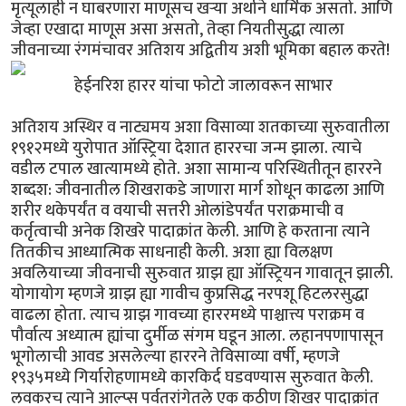
मृत्यूलाही न घाबरणारा माणूसच खर्‍या अर्थाने धार्मिक असतो. आणि
जेव्हा एखादा माणूस असा असतो, तेव्हा नियतीसुद्धा त्याला
जीवनाच्या रंगमंचावर अतिशय अद्वितीय अशी भूमिका बहाल करते!
हेईनरिश हारर यांचा फोटो जालावरून साभार
अतिशय अस्थिर व नाट्यमय अशा विसाव्या शतकाच्या सुरुवातीला
१९१२मध्ये युरोपात ऑस्ट्रिया देशात हाररचा जन्म झाला. त्याचे
वडील टपाल खात्यामध्ये होते. अशा सामान्य परिस्थितीतून हाररने
शब्दश: जीवनातील शिखराकडे जाणारा मार्ग शोधून काढला आणि
शरीर थकेपर्यंत व वयाची सत्तरी ओलांडेपर्यंत पराक्रमाची व
कर्तृत्वाची अनेक शिखरे पादाक्रांत केली. आणि हे करताना त्याने
तितकीच आध्यात्मिक साधनाही केली. अशा ह्या विलक्षण
अवलियाच्या जीवनाची सुरुवात ग्राझ ह्या ऑस्ट्रियन गावातून झाली.
योगायोग म्हणजे ग्राझ ह्या गावीच कुप्रसिद्ध नरपशू हिटलरसुद्धा
वाढला होता. त्याच ग्राझ गावच्या हाररमध्ये पाश्चात्त्य पराक्रम व
पौर्वात्य अध्यात्म ह्यांचा दुर्मीळ संगम घडून आला. लहानपणापासून
भूगोलाची आवड असलेल्या हाररने तेविसाव्या वर्षी, म्हणजे
१९३५मध्ये गिर्यारोहणामध्ये कारकिर्द घडवण्यास सुरुवात केली.
लवकरच त्याने आल्प्स पर्वतरांगेतले एक कठीण शिखर पादाक्रांत