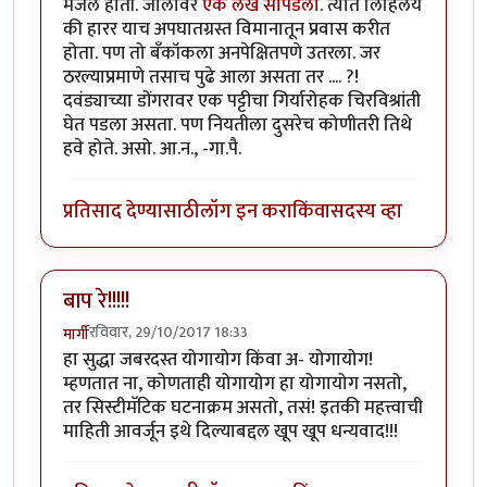
मजल होती. जालावर
एक लेख सापडला
. त्यात लिहिलंय
की हारर याच अपघातग्रस्त विमानातून प्रवास करीत
होता. पण तो बँकॉकला अनपेक्षितपणे उतरला. जर
ठरल्याप्रमाणे तसाच पुढे आला असता तर .... ?!
दवंड्याच्या डोंगरावर एक पट्टीचा गिर्यारोहक चिरविश्रांती
घेत पडला असता. पण नियतीला दुसरेच कोणीतरी तिथे
हवे होते. असो. आ.न., -गा.पै.
प्रतिसाद देण्यासाठी
लॉग इन करा
किंवा
सदस्य व्हा
बाप रे!!!!!
रविवार, 29/10/2017 18:33
मार्गी
हा सुद्धा जबरदस्त योगायोग किंवा अ- योगायोग!
म्हणतात ना, कोणताही योगायोग हा योगायोग नसतो,
तर सिस्टीमॅटिक घटनाक्रम असतो, तसं! इतकी महत्त्वाची
माहिती आवर्जून इथे दिल्याबद्दल खूप खूप धन्यवाद!!!