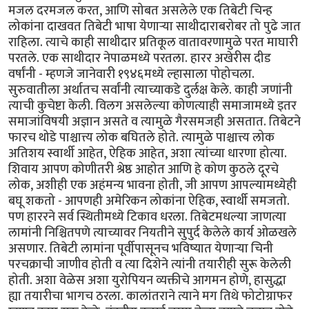
मजल दरमजल करत, आणि सोबत असलेले एक तिबेटी चिन्ह
लोकांना दाखवत तिबेटी भाषा येणार्‍या साथीदाराबरोबर तो पुढे जात
राहिला. त्याचे काही साथीदार प्रतिकूल वातावरणामुळे परत माघारी
परतले. एक साथीदार नेपाळमध्ये परतला. हारर अखेरीस दीड
वर्षांनी - म्हणजे जानेवारी १९४६मध्ये ल्हासाला पोहोचला.
सुरुवातीला अर्थातच सर्वांनी त्याच्याकडे दुर्लक्ष केले. काही जणांनी
त्याची कुचेष्टा केली. विलग असलेल्या कोणत्याही समाजामध्ये इतर
समाजांविषयी अज्ञान असते व त्यामुळे गैरसमजही असतात. तिबेटने
फारच थोडे पाश्चात्त्य लोक बघितले होते. त्यामुळे पाश्चात्त्य लोक
अतिशय स्वार्थी आहेत, ऐहिक आहेत, अशा त्यांच्या धारणा होत्या.
शिवाय आपण कोणीतरी श्रेष्ठ आहोत आणि हे कोण कुठले दूरचे
लोक, अशीही एक अहंमन्य भावना होती, जी आपण आपल्यामध्येही
बघू शकतो - आपणही अमेरिकन लोकांना ऐहिक, स्वार्थी समजतो.
पण हाररने सर्व स्थितीमध्ये टिकाव धरला. तिबेटमधल्या जाणत्या
लामांनी निश्चितपणे त्याच्यावर नियतीने सुपुर्द केलेले कार्य ओळखले
असणार. तिबेटी लामांना पूर्वीपासूनच भविष्यात येणार्‍या चिनी
परचक्राची जाणीव होती व त्या दिशेने त्यांनी तयारीही सुरू केलेली
होती. अशा वेळेस अशा युरोपियन व्यक्तीचे आगमन होणे, हासुद्धा
ह्या तयारीचा भागच ठरला. कालांतराने त्याने मग तिथे फोटोग्राफर