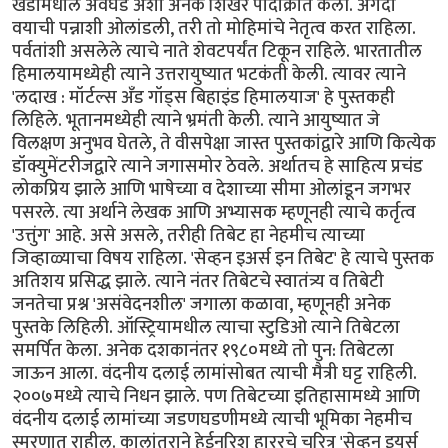
खंडांमधील अवघड अशी अनेक शिखरे पादाक्रांत केली. अगदी
वयाची पन्नाशी ओलांडली, तरी तो मोहिमांचे नेतृत्व करत राहिला.
पर्वतांशी असलेले त्याचे नाते शेवटपर्यंत टिकून राहिले. भारतातील
हिमालयामध्येही त्याने उत्तरायुष्यात भटकंती केली. त्यावर त्याने
'लदाख : मॉर्टल्स अँड गॉड्स बिहाइंड हिमालयाज' हे पुस्तकही
लिहिले. भूतानमध्येही त्याने भ्रमंती केली. त्याने आयुष्यात जे
विलक्षण अनुभव घेतले, ते वीसपेक्षा जास्त पुस्तकांद्वारे आणि कित्येक
डॉक्युमेंटरीजद्वारे त्याने जगासमोर ठेवले. अर्थातच हे साहित्य प्रचंड
लोकप्रिय झाले आणि भाषेच्या व देशाच्या सीमा ओलांडून जगभर
पसरले. त्या अर्थाने लेखक आणि अभ्यासक म्हणूनही त्याचे कर्तृत्व
'उत्तुंग' आहे. असे असले, तरीही तिबेट हा नेहमीच त्याच्या
जिव्हाळ्याचा विषय राहिला. 'सेव्हन इअर्स इन तिबेट' हे त्याचे पुस्तक
अतिशय प्रसिद्ध झाले. त्याने नंतर तिबेटचे स्वातंत्र्य व तिबेटी‌
जनतेचा प्रश्न 'असंवेदनशील' जगाला कळावा, म्हणूनही अनेक
पुस्तके लिहिली. ऑस्ट्रियामधील त्याचा स्टुडिओ त्याने तिबेटला
समर्पित केला. अनेक दशकानंतर १९८०मध्ये तो पुन: तिबेटला
जाऊन आला. वंदनीय दलाई लामांसोबत त्याची मैत्री घट्ट राहिली.
२००७मध्ये त्याचे निधन झाले. पण तिबेटच्या इतिहासामध्ये आणि
वंदनीय दलाई लामांच्या जडणघडणीमध्ये त्याची भूमिका नेहमीच
स्मरणात राहील. कालांतराने हेईनरिश हाररचे चरित्र 'सेव्हन इयर्स