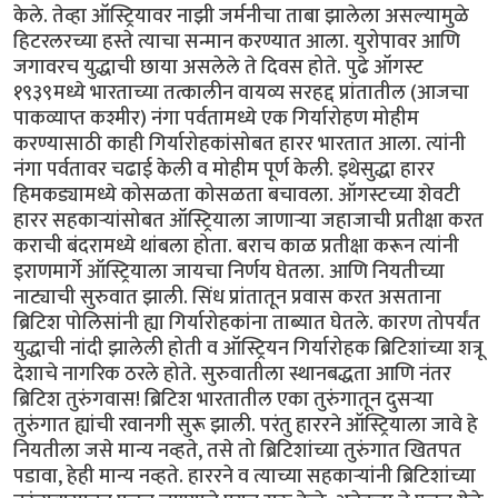
केले. तेव्हा ऑस्ट्रियावर नाझी जर्मनीचा ताबा झालेला असल्यामुळे
हिटरलरच्या हस्ते त्याचा सन्मान करण्यात आला. युरोपावर आणि
जगावरच युद्धाची छाया असलेले ते दिवस होते. पुढे ऑगस्ट
१९३९मध्ये भारताच्या तत्कालीन वायव्य सरहद्द प्रांतातील (आजचा
पाकव्याप्त कश्मीर) नंगा पर्वतामध्ये एक गिर्यारोहण मोहीम
करण्यासाठी काही गिर्यारोहकांसोबत हारर भारतात आला. त्यांनी
नंगा पर्वतावर चढाई केली व मोहीम पूर्ण केली. इथेसुद्धा हारर
हिमकड्यामध्ये कोसळता कोसळता बचावला. ऑगस्टच्या शेवटी
हारर सहकार्‍यांसोबत ऑस्ट्रियाला जाणार्‍या जहाजाची प्रतीक्षा करत
कराची बंदरामध्ये थांबला होता. बराच काळ प्रतीक्षा करून त्यांनी
इराणमार्गे ऑस्ट्रियाला जायचा निर्णय घेतला. आणि नियतीच्या
नाट्याची सुरुवात झाली. सिंध प्रांतातून प्रवास करत असताना
ब्रिटिश पोलिसांनी ह्या गिर्यारोहकांना ताब्यात घेतले. कारण तोपर्यंत
युद्धाची नांदी झालेली होती व ऑस्ट्रियन गिर्यारोहक ब्रिटिशांच्या शत्रू
देशाचे नागरिक ठरले होते. सुरुवातीला स्थानबद्धता आणि नंतर
ब्रिटिश तुरुंगवास! ब्रिटिश भारतातील एका तुरुंगातून दुसर्‍या
तुरुंगात ह्यांची रवानगी सुरू झाली. परंतु हाररने ऑस्ट्रियाला जावे हे
नियतीला जसे मान्य नव्हते, तसे तो ब्रिटिशांच्या तुरुंगात खितपत
पडावा, हेही‌ मान्य नव्हते. हाररने व त्याच्या सहकार्‍यांनी ब्रिटिशांच्या