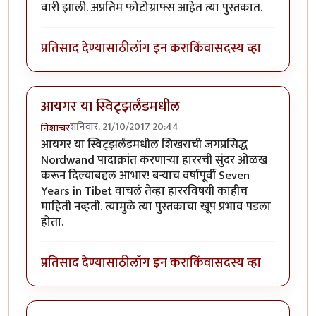
वारी झाली. अप्रतिम फोटोग्राफ्स आहेत त्या पुस्तकात.
प्रतिसाद देण्यासाठी
लॉग इन करा
किंवा
सदस्य व्हा
आयगर या स्विट्झर्लंडमधील
शनिवार, 21/10/2017 20:44
निशाचर
आयगर या स्विट्झर्लंडमधील शिखराची जगप्रसिद्ध
Nordwand पादाक्रांत करणार्‍या हाररची सुंदर ओळख
करून दिल्याबद्दल आभार! बर्‍याच वर्षांपूर्वी Seven
Years in Tibet वाचलं तेव्हा हाररविषयी काहीच
माहिती नव्हती. त्यामुळे त्या पुस्तकाचा खूप प्रभाव पडला
होता.
प्रतिसाद देण्यासाठी
लॉग इन करा
किंवा
सदस्य व्हा