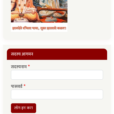
सदस्य आगमन
सदस्यनाम
पासवर्ड
लॉग इन करा