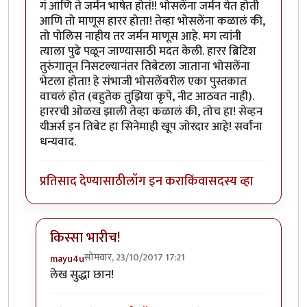
गं आणि ते जर्मन भाषेत होतं!! भोसलेंना जर्मन येत होती
आणि तो माणूस हारर होता! तेव्हा भोसलेंना कळालं की,
तो पोलिस नाहीय तर जर्मन माणूस आहे. मग त्यांनी
त्याला पुढे पळून जाण्यासाठी मदत केली. हारर ब्रिटिश
तुरुंगातून निसटल्यानंतर तिबेटला जाताना भोसलेंना
भेटला होता! हे संभाजी भोसलेंवरील एका पुस्तकात
वाचलं होत (बहुतेक तुझिया कृपे, नीट आठवत नाही).
हाररची ओळख झाली तेव्हा कळालं की, तोच हा! सेव्हन
यीअर्स इन तिबेट हा सिनेमाही खूप जोरदार आहे! सर्वांना
धन्यवाद.
प्रतिसाद देण्यासाठी
लॉग इन करा
किंवा
सदस्य व्हा
किस्सा भारीच!
सोमवार, 23/10/2017 17:21
mayu4u
In reply to
खूप धन्यवाद!
by
मार्गी
लेख सुद्धा छान!