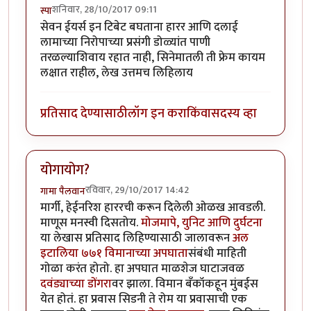
शनिवार, 28/10/2017 09:11
स्पा
सेवन ईयर्स इन टिबेट बघताना हारर आणि दलाई
लामाच्या निरोपाच्या प्रसंगी डोळ्यांत पाणी
तरळल्याशिवाय रहात नाही, सिनेमातली ती फ्रेम कायम
लक्षात राहील, लेख उत्तमच लिहिलाय
प्रतिसाद देण्यासाठी
लॉग इन करा
किंवा
सदस्य व्हा
योगायोग?
रविवार, 29/10/2017 14:42
गामा पैलवान
मार्गी, हेईनरिश हाररची करून दिलेली ओळख आवडली.
माणूस मनस्वी दिसतोय.
मोजमापे, युनिट आणि दुर्घटना
या लेखास प्रतिसाद लिहिण्यासाठी जालावरून
अल
इटालिया ७७१ विमानाच्या अपघाता
संबंधी माहिती
गोळा करंत होतो. हा अपघात माळशेज घाटाजवळ
दवंड्याच्या डोंगरा
वर झाला. विमान बँकॉकहून मुंबईस
येत होतं. हा प्रवास सिडनी ते रोम या प्रवासाची एक