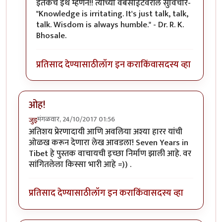
इतकंच इथे म्हणेन!! त्यांच्या वेबसाईटवरील सुविचार-
"Knowledge is irritating. It's just talk, talk,
talk. Wisdom is always humble." - Dr. R. K.
Bhosale.
प्रतिसाद देण्यासाठी
लॉग इन करा
किंवा
सदस्य व्हा
ओह!
मंगळवार, 24/10/2017 01:56
जुइ
अतिशय प्रेरणादायी आणि अवलिया अश्या हारर यांची
ओळख करून देणारा लेख आवडला! Seven Years in
Tibet हे पुस्तक वाचायची इच्छा निर्माण झाली आहे. वर
सांगितलेला किस्सा भारी आहे =)) .
प्रतिसाद देण्यासाठी
लॉग इन करा
किंवा
सदस्य व्हा