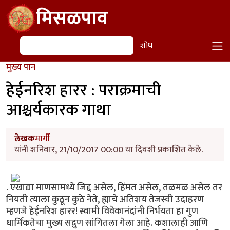
Skip to main content
मिसळपाव
शोध
शोध
मुख्य पान
हेईनरिश हारर : पराक्रमाची
आश्चर्यकारक गाथा
लेखक
मार्गी
यांनी शनिवार, 21/10/2017 00:00 या दिवशी प्रकाशित केले.
. एखाद्या माणसामध्ये जिद्द असेल, हिंमत असेल, तळमळ असेल तर
नियती त्याला कुठून कुठे नेते, ह्याचे अतिशय तेजस्वी उदाहरण
म्हणजे हेईनरिश हारर! स्वामी विवेकानंदांनी निर्भयता हा गुण
धार्मिकतेचा मुख्य सद्गुण सांगितला गेला आहे. कशालाही आणि