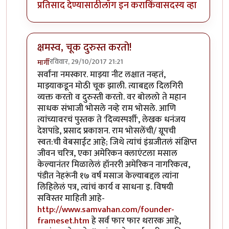
प्रतिसाद देण्यासाठी
लॉग इन करा
किंवा
सदस्य व्हा
क्षमस्व, चूक दुरुस्त करतो!
रविवार, 29/10/2017 21:21
मार्गी
In reply to
खूप धन्यवाद!
by
मार्गी
सर्वांना नमस्कार. माझ्या नीट लक्षात नव्हतं,
माझ्याकडून मोठी चूक झाली. त्याबद्दल दिलगिरी
व्यक्त करतो व दुरुस्ती करतो. वर बोललो ते महान
साधक संभाजी भोसले नव्हे राम भोसले. आणि
त्यांच्यावरचं पुस्तक ते 'दिव्यस्पर्शी', लेखक धनंजय
देशपांडे, प्रसाद प्रकाशन. राम भोसलेंची/ ग्रूपची
स्वत:ची वेबसाईट आहे; जिथे त्यांचं इंग्रजीतलं संक्षिप्त
जीवन चरित्र, एका अमेरिकन क्लाएंटला मसाल
केल्यानंतर मिळालेलं हॉनररी अमेरिकन नागरिकत्व,
पंडीत नेहरूंनी १७ वर्षं मसाज केल्याबद्दल त्यांना
लिहिलेलं पत्र, त्यांचं कार्य व साधना इ. विषयी
सविस्तर माहिती आहे-
http://www.samvahan.com/founder-
frameset.htm
हे सर्व फार फार थरारक आहे,