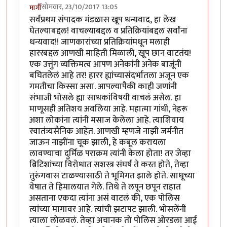
सोमवार, 23/10/2017 13:05
मार्गी
सर्वप्रथम संपादक मंडळास खूप धन्यवाद, हा लेख
घेतल्याबद्दल! वाचल्याबद्दल व प्रतिक्रियांबद्दल सर्वांना
धन्यवाद!! जाणकारांच्या प्रतिक्रियांमधून मलाही
हाररबद्दल आणखी माहिती मिळाली, खूप छान वाटतंय!
एक उत्तुंग व्यक्तिमत्व आपण अनेकांनी अनेक बाजूंनी
बघितलेलं आहे तर! हारर ह्यांच्यासंदर्भातला अजून एक
गमतीचा किस्सा असा. आपल्यापैकी काही जणांनी
संभाजी भोसले ह्या साधकांविषयी वाचलं असेल. हा
माणूसही अतिशय अवलिया आहे. महात्मा गांधी, नेहरू
अशा लोकांना त्यांनी मसाज केलेला आहे. त्याशिवाय
स्वातंत्र्यसैनिक आहेत. आणखी म्हणजे नाझी जर्मनीत
जाऊन नाझींना चूक झाली, हे कबूल करायला
लावण्याचा दुर्मिळ पराक्रम त्यांनी केला होता! तर जेव्हा
ब्रिटिशांच्या विरोधात सशस्त्र संघर्ष ते करत होते, तेव्हा
तुरुंगवास टाळण्यासाठी ते भूमिगत झाले होते. साधूच्या
वेषात ते हिमालयात गेले. तिथे ते लपून छपून राहात
असताना एकदा त्यांना असं वाटलं की, एक पोलिस
त्यांच्या मागावर आहे. त्यांची झटापट झाली. भोसलेंनी
त्याला लोळवलं. तेव्हा अचानक तो पोलिस ओरडला आई