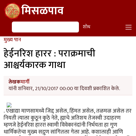
Skip to main content
मिसळपाव
शोध
शोध
मुख्य पान
हेईनरिश हारर : पराक्रमाची
आश्चर्यकारक गाथा
लेखक
मार्गी
यांनी शनिवार, 21/10/2017 00:00 या दिवशी प्रकाशित केले.
. एखाद्या माणसामध्ये जिद्द असेल, हिंमत असेल, तळमळ असेल तर
नियती त्याला कुठून कुठे नेते, ह्याचे अतिशय तेजस्वी उदाहरण
म्हणजे हेईनरिश हारर! स्वामी विवेकानंदांनी निर्भयता हा गुण
धार्मिकतेचा मुख्य सद्गुण सांगितला गेला आहे. कशालाही आणि