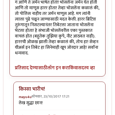
गं आणि ते जर्मन भाषेत होतं!! भोसलेंना जर्मन येत होती
आणि तो माणूस हारर होता! तेव्हा भोसलेंना कळालं की,
तो पोलिस नाहीय तर जर्मन माणूस आहे. मग त्यांनी
त्याला पुढे पळून जाण्यासाठी मदत केली. हारर ब्रिटिश
तुरुंगातून निसटल्यानंतर तिबेटला जाताना भोसलेंना
भेटला होता! हे संभाजी भोसलेंवरील एका पुस्तकात
वाचलं होत (बहुतेक तुझिया कृपे, नीट आठवत नाही).
हाररची ओळख झाली तेव्हा कळालं की, तोच हा! सेव्हन
यीअर्स इन तिबेट हा सिनेमाही खूप जोरदार आहे! सर्वांना
धन्यवाद.
प्रतिसाद देण्यासाठी
लॉग इन करा
किंवा
सदस्य व्हा
किस्सा भारीच!
सोमवार, 23/10/2017 17:21
mayu4u
In reply to
खूप धन्यवाद!
by
मार्गी
लेख सुद्धा छान!