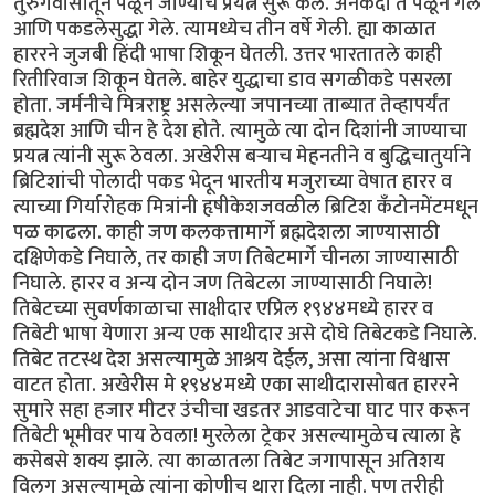
तुरुंगवासातून पळून जाण्याचे प्रयत्न सुरू केले. अनेकदा ते पळून गेले
आणि पकडलेसुद्धा गेले. त्यामध्येच तीन वर्षे गेली. ह्या काळात
हाररने जुजबी हिंदी भाषा शिकून घेतली. उत्तर भारतातले काही
रितीरिवाज शिकून घेतले. बाहेर युद्धाचा डाव सगळीकडे पसरला
होता. जर्मनीचे मित्रराष्ट्र असलेल्या जपानच्या ताब्यात तेव्हापर्यंत
ब्रह्मदेश आणि चीन हे देश होते. त्यामुळे त्या दोन दिशांनी जाण्याचा
प्रयत्न त्यांनी सुरू ठेवला. अखेरीस बर्‍याच मेहनतीने व बुद्धिचातुर्याने
ब्रिटिशांची पोलादी पकड भेदून भारतीय मजुराच्या वेषात हारर व
त्याच्या गिर्यारोहक मित्रांनी हृषीकेशजवळील ब्रिटिश कँटोनमेंटमधून
पळ काढला. काही जण कलकत्तामार्गे ब्रह्मदेशला जाण्यासाठी
दक्षिणेकडे निघाले, तर काही जण तिबेटमार्गे चीनला जाण्यासाठी
निघाले. हारर व अन्य दोन जण तिबेटला जाण्यासाठी निघाले!
तिबेटच्या सुवर्णकाळाचा साक्षीदार एप्रिल १९४४मध्ये हारर व
तिबेटी भाषा येणारा अन्य एक साथीदार असे दोघे तिबेटकडे निघाले.
तिबेट तटस्थ देश असल्यामुळे आश्रय देईल, असा त्यांना विश्वास
वाटत होता. अखेरीस मे १९४४मध्ये एका साथीदारासोबत हाररने
सुमारे सहा हजार मीटर उंचीचा खडतर आडवाटेचा घाट पार करून
तिबेटी भूमीवर पाय ठेवला! मुरलेला ट्रेकर असल्यामुळेच त्याला हे
कसेबसे शक्य झाले. त्या काळातला तिबेट जगापासून अतिशय
विलग असल्यामुळे त्यांना कोणीच थारा दिला नाही. पण तरीही