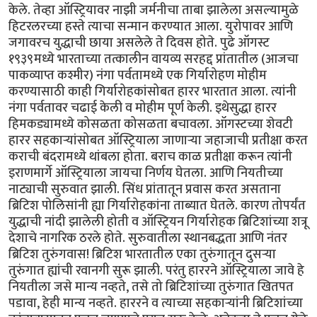
केले. तेव्हा ऑस्ट्रियावर नाझी जर्मनीचा ताबा झालेला असल्यामुळे
हिटरलरच्या हस्ते त्याचा सन्मान करण्यात आला. युरोपावर आणि
जगावरच युद्धाची छाया असलेले ते दिवस होते. पुढे ऑगस्ट
१९३९मध्ये भारताच्या तत्कालीन वायव्य सरहद्द प्रांतातील (आजचा
पाकव्याप्त कश्मीर) नंगा पर्वतामध्ये एक गिर्यारोहण मोहीम
करण्यासाठी काही गिर्यारोहकांसोबत हारर भारतात आला. त्यांनी
नंगा पर्वतावर चढाई केली व मोहीम पूर्ण केली. इथेसुद्धा हारर
हिमकड्यामध्ये कोसळता कोसळता बचावला. ऑगस्टच्या शेवटी
हारर सहकार्‍यांसोबत ऑस्ट्रियाला जाणार्‍या जहाजाची प्रतीक्षा करत
कराची बंदरामध्ये थांबला होता. बराच काळ प्रतीक्षा करून त्यांनी
इराणमार्गे ऑस्ट्रियाला जायचा निर्णय घेतला. आणि नियतीच्या
नाट्याची सुरुवात झाली. सिंध प्रांतातून प्रवास करत असताना
ब्रिटिश पोलिसांनी ह्या गिर्यारोहकांना ताब्यात घेतले. कारण तोपर्यंत
युद्धाची नांदी झालेली होती व ऑस्ट्रियन गिर्यारोहक ब्रिटिशांच्या शत्रू
देशाचे नागरिक ठरले होते. सुरुवातीला स्थानबद्धता आणि नंतर
ब्रिटिश तुरुंगवास! ब्रिटिश भारतातील एका तुरुंगातून दुसर्‍या
तुरुंगात ह्यांची रवानगी सुरू झाली. परंतु हाररने ऑस्ट्रियाला जावे हे
नियतीला जसे मान्य नव्हते, तसे तो ब्रिटिशांच्या तुरुंगात खितपत
पडावा, हेही‌ मान्य नव्हते. हाररने व त्याच्या सहकार्‍यांनी ब्रिटिशांच्या