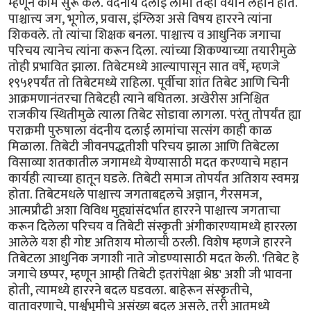
म्हणून काम सुरू केले. वंदनीय दलाई लामा तेव्हा वयाने लहान होते.
पाश्चात्त्य जग, भूगोल, प्रवास, इंग्लिश असे विषय हाररने त्यांना
शिकवले. तो त्यांचा शिक्षक बनला. पाश्चात्त्य व आधुनिक जगाचा
परिचय त्यानेच त्यांना करून दिला. त्यांच्या शिकण्याच्या तयारीमुळे
तोही प्रभावित झाला. तिबेटमध्ये आल्यापासून सात वर्षे, म्हणजे
१९५१पर्यंत तो तिबेटमध्ये राहिला. पूर्वीचा शांत तिबेट आणि चिनी
आक्रमणानंतरचा तिबेटही त्याने बघितला. अखेरीस अनिश्चित
राजकीय स्थितीमुळे त्याला तिबेट सोडावा लागला. परंतु तोपर्यंत ह्या
पराक्रमी पुरुषाला वंदनीय दलाई लामांचा सत्संग काही काळ
मिळाला. तिबेटी जीवनपद्धतीशी परिचय झाला आणि तिबेटला
विसाव्या शतकातील जगामध्ये येण्यासाठी मदत करण्याचे महान
कार्यही त्याच्या हातून घडले. तिबेटी समाज तोपर्यंत अतिशय स्वमग्न
होता. तिबेटमधले पाश्चात्त्य जगताबद्दलचे अज्ञान, गैरसमज,
आत्मप्रौढी अशा विविध मुद्द्यांसंदर्भात हाररने पाश्चात्त्य जगताचा
करून दिलेला परिचय व तिबेटी संस्कृती अंगीकारण्यामध्ये हाररला
आलेले यश ही गोष्ट अतिशय मोलाची ठरली. विशेष म्हणजे हाररने
तिबेटला आधुनिक जगाशी नाते जोडण्यासाठी मदत केली. 'तिबेट हे
जगाचे छप्पर, म्हणून आम्ही तिबेटी इतरांपेक्षा श्रेष्ठ' अशी जी भावना
होती, त्यामध्ये हाररने बदल घडवला. बाहेरून संस्कृतीचे,
वातावरणाचे, पार्श्वभूमीचे असंख्य बदल असले, तरी आतमध्ये