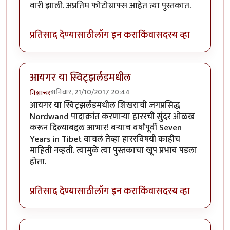
वारी झाली. अप्रतिम फोटोग्राफ्स आहेत त्या पुस्तकात.
प्रतिसाद देण्यासाठी
लॉग इन करा
किंवा
सदस्य व्हा
आयगर या स्विट्झर्लंडमधील
शनिवार, 21/10/2017 20:44
निशाचर
आयगर या स्विट्झर्लंडमधील शिखराची जगप्रसिद्ध
Nordwand पादाक्रांत करणार्‍या हाररची सुंदर ओळख
करून दिल्याबद्दल आभार! बर्‍याच वर्षांपूर्वी Seven
Years in Tibet वाचलं तेव्हा हाररविषयी काहीच
माहिती नव्हती. त्यामुळे त्या पुस्तकाचा खूप प्रभाव पडला
होता.
प्रतिसाद देण्यासाठी
लॉग इन करा
किंवा
सदस्य व्हा