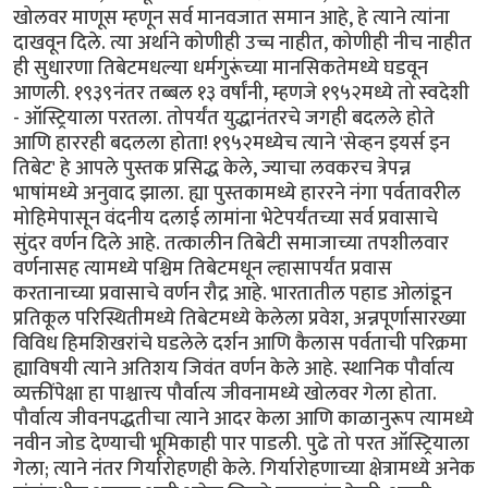
खोलवर माणूस म्हणून सर्व मानवजात समान आहे, हे त्याने त्यांना
दाखवून दिले. त्या अर्थाने कोणीही उच्च नाहीत, कोणीही नीच नाहीत
ही सुधारणा तिबेटमधल्या धर्मगुरूंच्या मानसिकतेमध्ये घडवून
आणली. १९३९नंतर तब्बल १३ वर्षांनी, म्हणजे १९५२मध्ये तो स्वदेशी
- ऑस्ट्रियाला परतला. तोपर्यंत युद्धानंतरचे जगही‌ बदलले होते
आणि हाररही बदलला होता! १९५२मध्येच त्याने 'सेव्हन इयर्स इन
तिबेट' हे आपले पुस्तक प्रसिद्ध केले, ज्याचा लवकरच त्रेपन्न
भाषांमध्ये अनुवाद झाला. ह्या पुस्तकामध्ये हाररने नंगा पर्वतावरील
मोहिमेपासून वंदनीय दलाई लामांना भेटेपर्यंतच्या सर्व प्रवासाचे
सुंदर वर्णन दिले आहे. तत्कालीन तिबेटी समाजाच्या तपशीलवार
वर्णनासह त्यामध्ये पश्चिम तिबेटमधून ल्हासापर्यंत प्रवास
करतानाच्या प्रवासाचे वर्णन रौद्र आहे. भारतातील पहाड ओलांडून
प्रतिकूल परिस्थितीमध्ये तिबेटमध्ये केलेला प्रवेश, अन्नपूर्णासारख्या
विविध हिमशिखरांचे घडलेले दर्शन आणि कैलास पर्वताची परिक्रमा
ह्याविषयी त्याने अतिशय जिवंत वर्णन केले आहे. स्थानिक पौर्वात्य
व्यक्तींपेक्षा हा पाश्चात्त्य पौर्वात्य जीवनामध्ये खोलवर गेला होता.
पौर्वात्य जीवनपद्धतीचा त्याने आदर केला आणि काळानुरूप त्यामध्ये
नवीन जोड देण्याची भूमिकाही पार पाडली. पुढे तो परत ऑस्ट्रियाला
गेला; त्याने नंतर गिर्यारोहणही केले. गिर्यारोहणाच्या क्षेत्रामध्ये अनेक