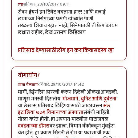
शनिवार, 28/10/2017 09:11
स्पा
सेवन ईयर्स इन टिबेट बघताना हारर आणि दलाई
लामाच्या निरोपाच्या प्रसंगी डोळ्यांत पाणी
तरळल्याशिवाय रहात नाही, सिनेमातली ती फ्रेम कायम
लक्षात राहील, लेख उत्तमच लिहिलाय
प्रतिसाद देण्यासाठी
लॉग इन करा
किंवा
सदस्य व्हा
योगायोग?
रविवार, 29/10/2017 14:42
गामा पैलवान
मार्गी, हेईनरिश हाररची करून दिलेली ओळख आवडली.
माणूस मनस्वी दिसतोय.
मोजमापे, युनिट आणि दुर्घटना
या लेखास प्रतिसाद लिहिण्यासाठी जालावरून
अल
इटालिया ७७१ विमानाच्या अपघाता
संबंधी माहिती
गोळा करंत होतो. हा अपघात माळशेज घाटाजवळ
दवंड्याच्या डोंगरा
वर झाला. विमान बँकॉकहून मुंबईस
येत होतं. हा प्रवास सिडनी ते रोम या प्रवासाची एक