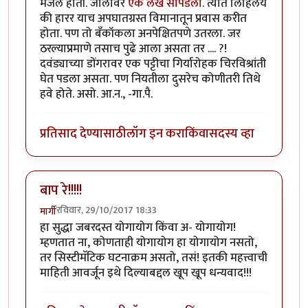
मजल होती. जालावर
एक लेख सापडला
. त्यात लिहिलंय
की हारर याच अपघातग्रस्त विमानातून प्रवास करीत
होता. पण तो बँकॉकला अनपेक्षितपणे उतरला. जर
ठरल्याप्रमाणे तसाच पुढे आला असता तर .... ?!
दवंड्याच्या डोंगरावर एक पट्टीचा गिर्यारोहक चिरविश्रांती
घेत पडला असता. पण नियतीला दुसरेच कोणीतरी तिथे
हवे होते. असो. आ.न., -गा.पै.
प्रतिसाद देण्यासाठी
लॉग इन करा
किंवा
सदस्य व्हा
बाप रे!!!!!
रविवार, 29/10/2017 18:33
मार्गी
हा सुद्धा जबरदस्त योगायोग किंवा अ- योगायोग!
म्हणतात ना, कोणताही योगायोग हा योगायोग नसतो,
तर सिस्टीमॅटिक घटनाक्रम असतो, तसं! इतकी महत्त्वाची
माहिती आवर्जून इथे दिल्याबद्दल खूप खूप धन्यवाद!!!