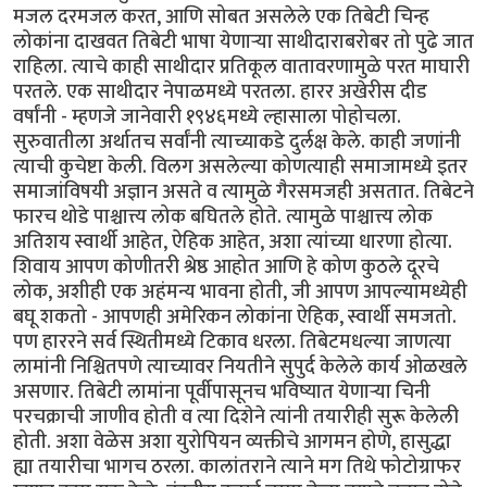
मजल दरमजल करत, आणि सोबत असलेले एक तिबेटी चिन्ह
लोकांना दाखवत तिबेटी भाषा येणार्‍या साथीदाराबरोबर तो पुढे जात
राहिला. त्याचे काही साथीदार प्रतिकूल वातावरणामुळे परत माघारी
परतले. एक साथीदार नेपाळमध्ये परतला. हारर अखेरीस दीड
वर्षांनी - म्हणजे जानेवारी १९४६मध्ये ल्हासाला पोहोचला.
सुरुवातीला अर्थातच सर्वांनी त्याच्याकडे दुर्लक्ष केले. काही जणांनी
त्याची कुचेष्टा केली. विलग असलेल्या कोणत्याही समाजामध्ये इतर
समाजांविषयी अज्ञान असते व त्यामुळे गैरसमजही असतात. तिबेटने
फारच थोडे पाश्चात्त्य लोक बघितले होते. त्यामुळे पाश्चात्त्य लोक
अतिशय स्वार्थी आहेत, ऐहिक आहेत, अशा त्यांच्या धारणा होत्या.
शिवाय आपण कोणीतरी श्रेष्ठ आहोत आणि हे कोण कुठले दूरचे
लोक, अशीही एक अहंमन्य भावना होती, जी आपण आपल्यामध्येही
बघू शकतो - आपणही अमेरिकन लोकांना ऐहिक, स्वार्थी समजतो.
पण हाररने सर्व स्थितीमध्ये टिकाव धरला. तिबेटमधल्या जाणत्या
लामांनी निश्चितपणे त्याच्यावर नियतीने सुपुर्द केलेले कार्य ओळखले
असणार. तिबेटी लामांना पूर्वीपासूनच भविष्यात येणार्‍या चिनी
परचक्राची जाणीव होती व त्या दिशेने त्यांनी तयारीही सुरू केलेली
होती. अशा वेळेस अशा युरोपियन व्यक्तीचे आगमन होणे, हासुद्धा
ह्या तयारीचा भागच ठरला. कालांतराने त्याने मग तिथे फोटोग्राफर