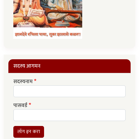
सदस्य आगमन
सदस्यनाम
पासवर्ड
लॉग इन करा