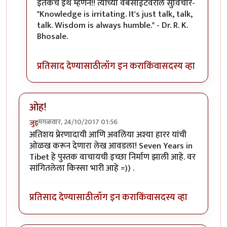
इतकंच इथे म्हणेन!! त्यांच्या वेबसाईटवरील सुविचार-
"Knowledge is irritating. It's just talk, talk,
talk. Wisdom is always humble." - Dr. R. K.
Bhosale.
प्रतिसाद देण्यासाठी
लॉग इन करा
किंवा
सदस्य व्हा
ओह!
मंगळवार, 24/10/2017 01:56
जुइ
अतिशय प्रेरणादायी आणि अवलिया अश्या हारर यांची
ओळख करून देणारा लेख आवडला! Seven Years in
Tibet हे पुस्तक वाचायची इच्छा निर्माण झाली आहे. वर
सांगितलेला किस्सा भारी आहे =)) .
प्रतिसाद देण्यासाठी
लॉग इन करा
किंवा
सदस्य व्हा