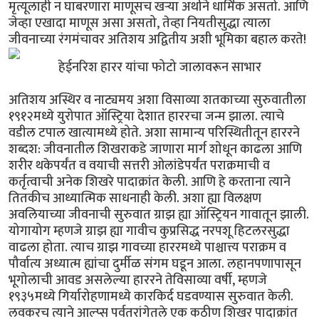
मृत्यूलाही न घाबरणारा माणूसच खर्‍या अर्थाने धार्मिक असतो. आणि
जेव्हा एखादा माणूस असा असतो, तेव्हा नियतीसुद्धा त्याला
जीवनाच्या रंगमंचावर अतिशय अद्वितीय अशी भूमिका बहाल करते!
हेईनरिश हारर यांचा फोटो जालावरून साभार
अतिशय अस्थिर व नाट्यमय अशा विसाव्या शतकाच्या सुरुवातीला
१९१२मध्ये युरोपात ऑस्ट्रिया देशात हाररचा जन्म झाला. त्याचे
वडील टपाल खात्यामध्ये होते. अशा सामान्य परिस्थितीतून हाररने
शब्दश: जीवनातील शिखराकडे जाणारा मार्ग शोधून काढला आणि
शरीर थकेपर्यंत व वयाची सत्तरी ओलांडेपर्यंत पराक्रमाची व
कर्तृत्वाची अनेक शिखरे पादाक्रांत केली. आणि हे करताना त्याने
तितकीच आध्यात्मिक साधनाही केली. अशा ह्या विलक्षण
अवलियाच्या जीवनाची सुरुवात ग्राझ ह्या ऑस्ट्रियन गावातून झाली.
योगायोग म्हणजे ग्राझ ह्या गावीच कुप्रसिद्ध नरपशू हिटलरसुद्धा
वाढला होता. त्याच ग्राझ गावच्या हाररमध्ये पाश्चात्त्य पराक्रम व
पौर्वात्य अध्यात्म ह्यांचा दुर्मीळ संगम घडून आला. लहानपणापासून
भूगोलाची आवड असलेल्या हाररने तेविसाव्या वर्षी, म्हणजे
१९३५मध्ये गिर्यारोहणामध्ये कारकिर्द घडवण्यास सुरुवात केली.
लवकरच त्याने आल्प्स पर्वतरांगेतले एक कठीण शिखर पादाक्रांत