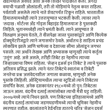
खंडांमधील अवघड अशी अनेक शिखरे पादाक्रांत केली. अगदी
वयाची पन्नाशी ओलांडली, तरी तो मोहिमांचे नेतृत्व करत राहिला.
पर्वतांशी असलेले त्याचे नाते शेवटपर्यंत टिकून राहिले. भारतातील
हिमालयामध्येही त्याने उत्तरायुष्यात भटकंती केली. त्यावर त्याने
'लदाख : मॉर्टल्स अँड गॉड्स बिहाइंड हिमालयाज' हे पुस्तकही
लिहिले. भूतानमध्येही त्याने भ्रमंती केली. त्याने आयुष्यात जे
विलक्षण अनुभव घेतले, ते वीसपेक्षा जास्त पुस्तकांद्वारे आणि कित्येक
डॉक्युमेंटरीजद्वारे त्याने जगासमोर ठेवले. अर्थातच हे साहित्य प्रचंड
लोकप्रिय झाले आणि भाषेच्या व देशाच्या सीमा ओलांडून जगभर
पसरले. त्या अर्थाने लेखक आणि अभ्यासक म्हणूनही त्याचे कर्तृत्व
'उत्तुंग' आहे. असे असले, तरीही तिबेट हा नेहमीच त्याच्या
जिव्हाळ्याचा विषय राहिला. 'सेव्हन इअर्स इन तिबेट' हे त्याचे पुस्तक
अतिशय प्रसिद्ध झाले. त्याने नंतर तिबेटचे स्वातंत्र्य व तिबेटी‌
जनतेचा प्रश्न 'असंवेदनशील' जगाला कळावा, म्हणूनही अनेक
पुस्तके लिहिली. ऑस्ट्रियामधील त्याचा स्टुडिओ त्याने तिबेटला
समर्पित केला. अनेक दशकानंतर १९८०मध्ये तो पुन: तिबेटला
जाऊन आला. वंदनीय दलाई लामांसोबत त्याची मैत्री घट्ट राहिली.
२००७मध्ये त्याचे निधन झाले. पण तिबेटच्या इतिहासामध्ये आणि
वंदनीय दलाई लामांच्या जडणघडणीमध्ये त्याची भूमिका नेहमीच
स्मरणात राहील. कालांतराने हेईनरिश हाररचे चरित्र 'सेव्हन इयर्स