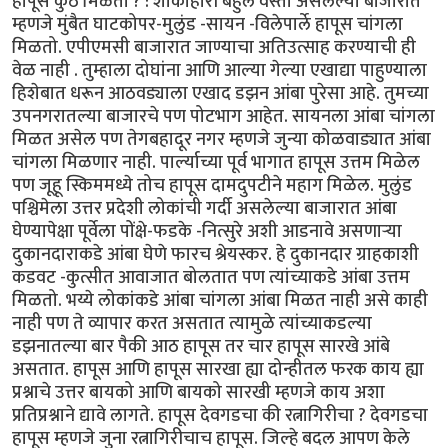
हापूस कुठे मिळतो ? : शाकाहारी बहुल वस्ती असलेल्या बाजारात
म्हणजे मुंबैत घाटकोपर-मुलुंड -सायन -विलेपार्ले हापूस चांगला
मिळतो. एपीएमसी बाजारात जाण्याचा अतिउत्साह करण्याची ही
वेळ नाही . तुम्हाला दोघांना आणि आल्या गेल्या एखाद्या पाहुण्याला
हिशेबात धरून आठवड्याला एखाद डझन आंबा पुरेसा आहे. तुमच्या
उपनगरातल्या बाजारचे पण पोटभाग आहेत. सायनला आंबा चांगला
मिळत असेल पण तेगबहादूर नगर म्हणजे जुन्या कोळवाड्यात आंबा
चांगला मिळणार नाही. पार्ल्याच्या पूर्व भागात हापूस उत्तम मिळेल
पण जूहू स्किममध्ये तोच हापूस दामदुपटीने महाग मिळेल. मुलुंड
पश्चिमेला उत्तर प्रदेशी लोकांची गर्दी असलेल्या बाजारात आंबा
घेण्यापेक्षा पूर्वेला पोंक्षे-फडके -नित्सुरे अशी आडनावे असणार्‍या
दुकानदाराकडे आंबा घेणे फारच श्रेयस्कर. हे दुकानदार ग्राहकाशी
कडवट -कुत्सीत आवाजात बोलतात पण त्यांच्याकडे आंबा उत्तम
मिळतो. भय्ये लोकांकडे आंबा चांगला आंबा मिळत नाही असे काही
नाही पण ते व्यापार करत असतात त्यामुळे त्यांच्याकडल्या
डझनातल्या बार पैकी आठ हापूस तर चार हापूस सारखे आंबे
असतात. हापूस आणि हापूस सारखा ह्या दोन्हीतल फरक काय ह्या
प्रश्नाचे उत्तर बायको आणि बायको सारखी म्हणजे काय अशा
प्रतिप्रश्नाने द्यावे लागते. हापूस देवगडचा की रत्नागिरीचा ? देवगडचा
हापूस म्हणजे जुना रत्नागिरीचाच हापूस. जिल्हे बदल आपण केले