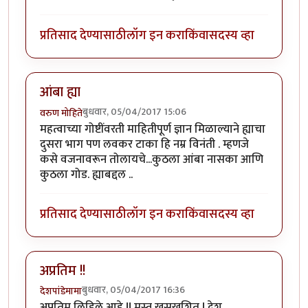
प्रतिसाद देण्यासाठी
लॉग इन करा
किंवा
सदस्य व्हा
आंबा ह्या
बुधवार, 05/04/2017 15:06
वरुण मोहिते
महत्वाच्या गोष्टींवरती माहितीपूर्ण ज्ञान मिळाल्याने ह्याचा
दुसरा भाग पण लवकर टाका हि नम्र विनंती . म्हणजे
कसे वजनावरून तोलायचे...कुठला आंबा नासका आणि
कुठला गोड. ह्याबद्दल ..
प्रतिसाद देण्यासाठी
लॉग इन करा
किंवा
सदस्य व्हा
अप्रतिम !!
बुधवार, 05/04/2017 16:36
देशपांडेमामा
अप्रतिम लिहिले आहे !! मस्त खुसखुशित ! देश