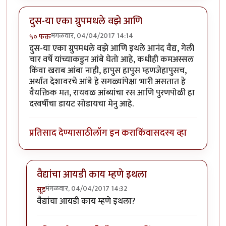
दुस-या एका ग्रुपमधले वझे आणि
मंगळवार, 04/04/2017 14:14
५० फक्त
दुस-या एका ग्रुपमधले वझे आणि इथले आनंद वैद्य, गेली
चार वर्षे यांच्याकडुन आंबे घेतो आहे, कधीही कमअस्सल
किंवा खराब आंबा नाही, हापुस हापुस म्हणजेहापुसच,
अर्थात देशावरचे आंबे हे सगळ्यांपेक्षा भारी असतात हे
वैयक्तिक मत, रायवळ आंब्यांचा रस आणि पुरणपोळी हा
दरवर्षीचा डायट सोडायचा मेनु आहे.
प्रतिसाद देण्यासाठी
लॉग इन करा
किंवा
सदस्य व्हा
वैद्यांचा आयडी काय म्हणे इथला
मंगळवार, 04/04/2017 14:32
सूड
In reply to
दुस-या एका ग्रुपमधले वझे आणि
by
५० फक्त
वैद्यांचा आयडी काय म्हणे इथला?