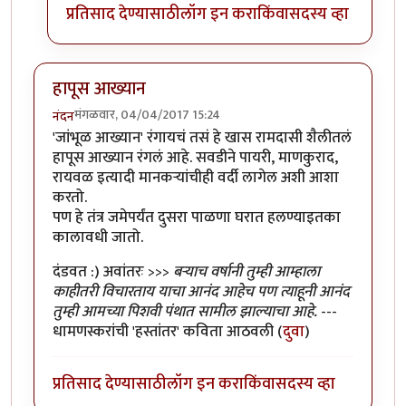
प्रतिसाद देण्यासाठी
लॉग इन करा
किंवा
सदस्य व्हा
हापूस आख्यान
मंगळवार, 04/04/2017 15:24
नंदन
'जांभूळ आख्यान' रंगायचं तसं हे खास रामदासी शैलीतलं
हापूस आख्यान रंगलं आहे. सवडीने पायरी, माणकुराद,
रायवळ इत्यादी मानकर्‍यांचीही वर्दी लागेल अशी आशा
करतो.
पण हे तंत्र जमेपर्यंत दुसरा पाळणा घरात हलण्याइतका
कालावधी जातो.
दंडवत :) अवांतरः >>>
बर्‍याच वर्षानी तुम्ही आम्हाला
काहीतरी विचारताय याचा आनंद आहेच पण त्याहूनी आनंद
तुम्ही आमच्या पिशवी पंथात सामील झाल्याचा आहे.
---
धामणस्करांची 'हस्तांतर' कविता आठवली (
दुवा
)
प्रतिसाद देण्यासाठी
लॉग इन करा
किंवा
सदस्य व्हा