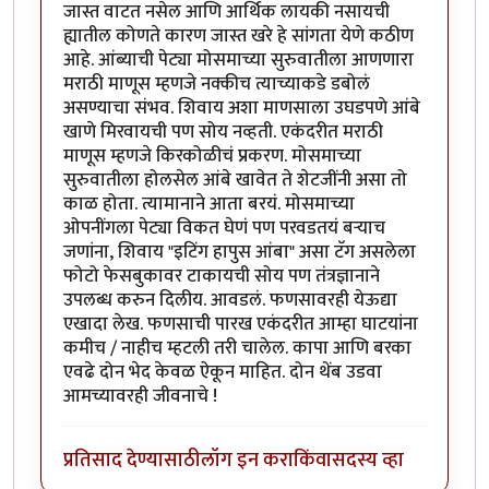
जास्त वाटत नसेल आणि आर्थिक लायकी नसायची
ह्यातील कोणते कारण जास्त खरे हे सांगता येणे कठीण
आहे. आंब्याची पेट्या मोसमाच्या सुरुवातीला आणणारा
मराठी माणूस म्हणजे नक्कीच त्याच्याकडे डबोलं
असण्याचा संभव. शिवाय अशा माणसाला उघडपणे आंबे
खाणे मिरवायची पण सोय नव्हती. एकंदरीत मराठी
माणूस म्हणजे किरकोळीचं प्रकरण. मोसमाच्या
सुरुवातीला होलसेल आंबे खावेत ते शेटजींनी असा तो
काळ होता. त्यामानाने आता बरयं. मोसमाच्या
ओपनींगला पेट्या विकत घेणं पण परवडतयं बर्‍याच
जणांना, शिवाय "इटिंग हापुस आंबा" असा टॅग असलेला
फोटो फेसबुकावर टाकायची सोय पण तंत्रज्ञानाने
उपलब्ध करुन दिलीय. आवडलं. फणसावरही येऊद्या
एखादा लेख. फणसाची पारख एकंदरीत आम्हा घाटयांना
कमीच / नाहीच म्हटली तरी चालेल. कापा आणि बरका
एवढे दोन भेद केवळ ऐकून माहित. दोन थेंब उडवा
आमच्यावरही जीवनाचे !
प्रतिसाद देण्यासाठी
लॉग इन करा
किंवा
सदस्य व्हा