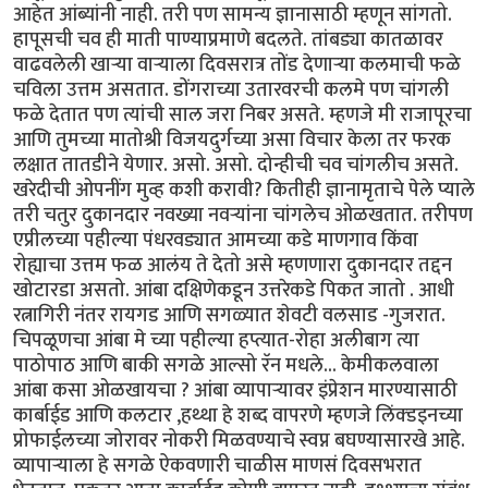
आहेत आंब्यांनी नाही. तरी पण सामन्य ज्ञानासाठी म्हणून सांगतो.
हापूसची चव ही माती पाण्याप्रमाणे बदलते. तांबड्या कातळावर
वाढवलेली खार्‍या वार्‍याला दिवसरात्र तोंड देणार्‍या कलमाची फळे
चविला उत्तम असतात. डोंगराच्या उतारवरची कलमे पण चांगली
फळे देतात पण त्यांची साल जरा निबर असते. म्हणजे मी राजापूरचा
आणि तुमच्या मातोश्री विजयदुर्गच्या असा विचार केला तर फरक
लक्षात तातडीने येणार. असो. असो. दोन्हीची चव चांगलीच असते.
खरेदीची ओपनींग मुव्ह कशी करावी? कितीही ज्ञानामृताचे पेले प्याले
तरी चतुर दुकानदार नवख्या नवर्‍यांना चांगलेच ओळखतात. तरीपण
एप्रीलच्या पहील्या पंधरवड्यात आमच्या कडे माणगाव किंवा
रोह्याचा उत्तम फळ आलंय ते देतो असे म्हणणारा दुकानदार तद्दन
खोटारडा असतो. आंबा दक्षिणेकडून उत्तरेकडे पिकत जातो . आधी
रत्नागिरी नंतर रायगड आणि सगळ्यात शेवटी वलसाड -गुजरात.
चिपळूणचा आंबा मे च्या पहील्या हप्त्यात-रोहा अलीबाग त्या
पाठोपाठ आणि बाकी सगळे आल्सो रॅन मधले... केमीकलवाला
आंबा कसा ओळखायचा ? आंबा व्यापार्‍यावर इंप्रेशन मारण्यासाठी
कार्बाईड आणि कलटार ,हथ्था हे शब्द वापरणे म्हणजे लिंक्डइनच्या
प्रोफाईलच्या जोरावर नोकरी मिळवण्याचे स्वप्न बघण्यासारखे आहे.
व्यापार्‍याला हे सगळे ऐकवणारी चाळीस माणसं दिवसभरात