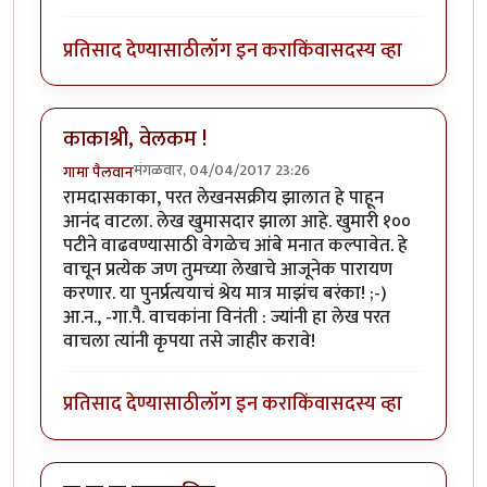
प्रतिसाद देण्यासाठी
लॉग इन करा
किंवा
सदस्य व्हा
काकाश्री, वेलकम !
मंगळवार, 04/04/2017 23:26
गामा पैलवान
रामदासकाका, परत लेखनसक्रीय झालात हे पाहून
आनंद वाटला. लेख खुमासदार झाला आहे. खुमारी १००
पटीने वाढवण्यासाठी वेगळेच आंबे मनात कल्पावेत. हे
वाचून प्रत्येक जण तुमच्या लेखाचे आजूनेक पारायण
करणार. या पुनर्प्रत्ययाचं श्रेय मात्र माझंच बरंका! ;-)
आ.न., -गा.पै. वाचकांना विनंती : ज्यांनी हा लेख परत
वाचला त्यांनी कृपया तसे जाहीर करावे!
प्रतिसाद देण्यासाठी
लॉग इन करा
किंवा
सदस्य व्हा