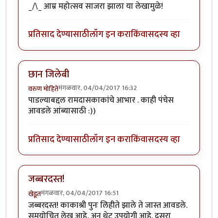
_/\_ आम्र महोत्सव साजरा झाला या लेखामुळे!
प्रतिसाद देण्यासाठी
लॉग इन करा
किंवा
सदस्य व्हा
छान जिलेबी
मंगळवार, 04/04/2017 16:32
वरुण मोहिते
पाडल्याबद्दल रामदासकाकांचे आभार . काही पंचेस
आवडले आंब्यासाठी :))
प्रतिसाद देण्यासाठी
लॉग इन करा
किंवा
सदस्य व्हा
जब्बरदस्त!
मंगळवार, 04/04/2017 16:51
खेडूत
जब्बरदस्त! काकाश्री पुनः लिहीते झाले ते जास्त आवडले.
समयोचित लेख आहे, अन थेट उपयोगी आहे. दुसरा