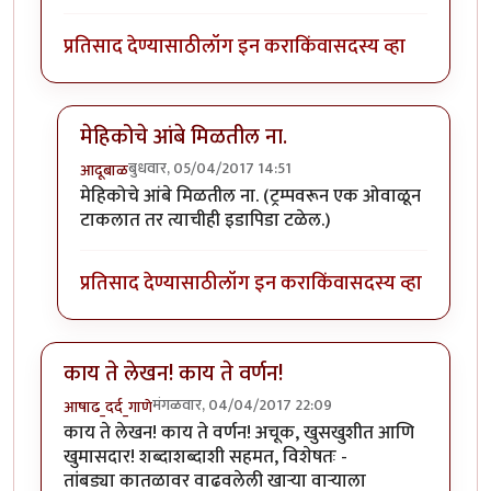
प्रतिसाद देण्यासाठी
लॉग इन करा
किंवा
सदस्य व्हा
मेहिकोचे आंबे मिळतील ना.
बुधवार, 05/04/2017 14:51
आदूबाळ
In reply to
तुमचं नाव म्हणुन उघडला लेख.
by
पिलीयन रायडर
मेहिकोचे आंबे मिळतील ना. (ट्रम्पवरून एक ओवाळून
टाकलात तर त्याचीही इडापिडा टळेल.)
प्रतिसाद देण्यासाठी
लॉग इन करा
किंवा
सदस्य व्हा
काय ते लेखन! काय ते वर्णन!
मंगळवार, 04/04/2017 22:09
आषाढ_दर्द_गाणे
काय ते लेखन! काय ते वर्णन! अचूक, खुसखुशीत आणि
खुमासदार! शब्दाशब्दाशी सहमत, विशेषतः -
तांबड्या कातळावर वाढवलेली खार्‍या वार्‍याला