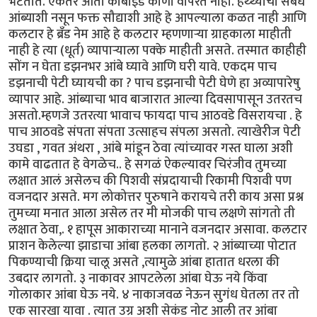
भेटतात. एकतर आता कार्बाईड कोणी वापरत नाही. हथ्थ्याचा संबंध
आंब्याशी नसून फक्त सौद्याशी आहे हे आपल्याला कळत नाही आणि
कलटार हे ब्रँड नेम आहे हे कलटार म्हणणार्‍या ग्राहकाला माहीती
नाही हे त्या (धूर्त) व्यापार्‍याला पक्के माहीती असते. तस्मात काहीही
सोंग न घेता डझनभर आंबे घ्यावे आणि घरी यावे. एकदम पाच
डझनाची पेटी घ्यायची का ? पाच डझनाची पेटी घेणे हा अव्यापारेषु
व्यापार आहे. आंब्याचा भाव बाजारात आल्या दिवसापासून उतरतच
असतो.म्हणजे उतरत्या भावाच फायदा पाच आठवडे विसरायचा . हे
पाच आठवडे संपता संपता उत्साहच संपला असतो. त्याखेरीज पेटी
उघडा , गवत अंथरा , आंबे मांडून ठेवा त्यांच्यावर गस्त घाला अशी
कामे वाढतात हे वेगळेच.. हे सगळं ऐकल्यावर चिरंजीव तुमच्या
लक्षात आलं असेलच की पिशवी संप्रदायाची रिकामी पिशवी पण
वजनदार असते. मग लोकोत्तर पुरुषाने करायचे तरी काय असा प्रश्न
तुमच्या मनात आला असेल तर मी मोजकी पाच लक्षणे सांगतो ती
लक्षात ठेवा,. १ हापूस आकाराच्या मानाने वजनदार असावा. कलटार
प्राशन केलेल्या झाडाचा आंबा हलका लागतो. २ आंब्याच्या पोटात
पिकण्याची क्रिया चालू असते ,त्यामुळे आंबा हातात धरला की
उबदार लागतो. ३ नाकावर आपटलेला आंबा घेऊ नये किंवा
गोलाकार आंबा घेऊ नये. ४ नाकाजवळ नेऊन सुगंध घेतला तर तो
एक सारखा यावा . त्यात उग्र अशी सेकंड नोट आली तर आंबा