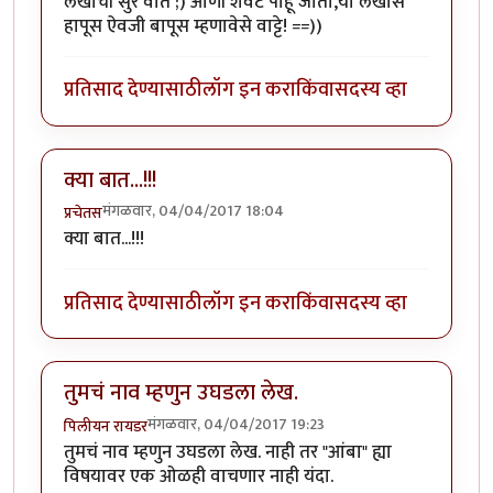
लेखाची सुर वात ;) आणी शेवट पाहू जाता,या लेखास
हापूस ऐवजी बापूस म्हणावेसे वाट्टे! ==))
प्रतिसाद देण्यासाठी
लॉग इन करा
किंवा
सदस्य व्हा
क्या बात...!!!
मंगळवार, 04/04/2017 18:04
प्रचेतस
क्या बात...!!!
प्रतिसाद देण्यासाठी
लॉग इन करा
किंवा
सदस्य व्हा
तुमचं नाव म्हणुन उघडला लेख.
मंगळवार, 04/04/2017 19:23
पिलीयन रायडर
तुमचं नाव म्हणुन उघडला लेख. नाही तर "आंबा" ह्या
विषयावर एक ओळही वाचणार नाही यंदा.