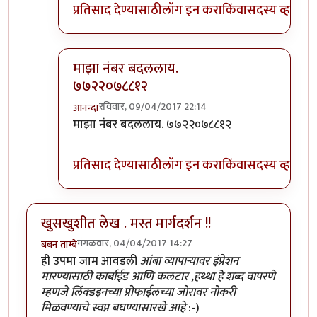
प्रतिसाद देण्यासाठी
लॉग इन करा
किंवा
सदस्य व्हा
माझा नंबर बदललाय.
७७२२०७८८१२
रविवार, 09/04/2017 22:14
आनन्दा
In reply to
सिंव्हगड रोडलाच राहतात
by
५० फक्त
माझा नंबर बदललाय. ७७२२०७८८१२
प्रतिसाद देण्यासाठी
लॉग इन करा
किंवा
सदस्य व्हा
खुसखुशीत लेख . मस्त मार्गदर्शन !!
मंगळवार, 04/04/2017 14:27
बबन ताम्बे
ही उपमा जाम आवडली
आंबा व्यापार्‍यावर इंप्रेशन
मारण्यासाठी कार्बाईड आणि कलटार ,हथ्था हे शब्द वापरणे
म्हणजे लिंक्डइनच्या प्रोफाईलच्या जोरावर नोकरी
मिळवण्याचे स्वप्न बघण्यासारखे आहे
:-)