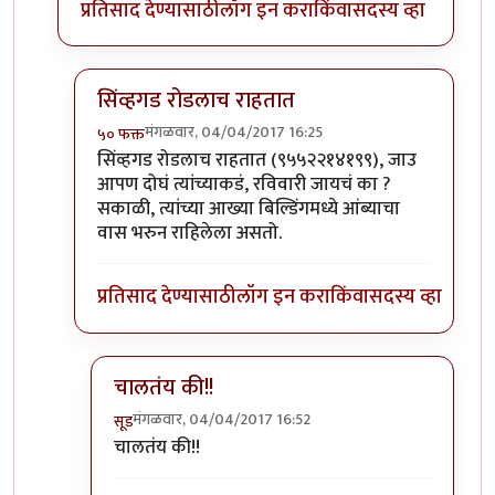
प्रतिसाद देण्यासाठी
लॉग इन करा
किंवा
सदस्य व्हा
सिंव्हगड रोडलाच राहतात
मंगळवार, 04/04/2017 16:25
५० फक्त
In reply to
वैद्यांचा आयडी काय म्हणे इथला
by
सूड
सिंव्हगड रोडलाच राहतात (९५५२२१४१९९), जाउ
आपण दोघं त्यांच्याकडं, रविवारी जायचं का ?
सकाळी, त्यांच्या आख्या बिल्डिंगमध्ये आंब्याचा
वास भरुन राहिलेला असतो.
प्रतिसाद देण्यासाठी
लॉग इन करा
किंवा
सदस्य व्हा
चालतंय की!!
मंगळवार, 04/04/2017 16:52
सूड
In reply to
सिंव्हगड रोडलाच राहतात
by
५० फक्त
चालतंय की!!