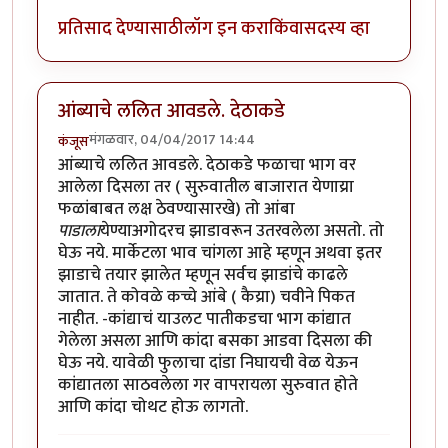
प्रतिसाद देण्यासाठी
लॉग इन करा
किंवा
सदस्य व्हा
आंब्याचे ललित आवडले. देठाकडे
मंगळवार, 04/04/2017 14:44
कंजूस
आंब्याचे ललित आवडले. देठाकडे फळाचा भाग वर
आलेला दिसला तर ( सुरुवातील बाजारात येणाय्रा
फळांबाबत लक्ष ठेवण्यासारखे) तो आंबा
पाडाला
येण्याअगोदरच झाडावरून उतरवलेला असतो. तो
घेऊ नये. मार्केटला भाव चांगला आहे म्हणून अथवा इतर
झाडाचे तयार झालेत म्हणून सर्वच झाडांचे काढले
जातात. ते कोवळे कच्चे आंबे ( कैय्रा) चवीने पिकत
नाहीत. -कांद्याचं याउलट पातीकडचा भाग कांद्यात
गेलेला असला आणि कांदा बसका आडवा दिसला की
घेऊ नये. यावेळी फुलाचा दांडा निघायची वेळ येऊन
कांद्यातला साठवलेला गर वापरायला सुरुवात होते
आणि कांदा चोथट होऊ लागतो.