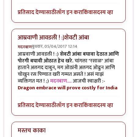
प्रतिसाद देण्यासाठी
लॉग इन करा
किंवा
सदस्य व्हा
आम्रवाणी आवडली ! :)शेवटी आंबा
बुधवार, 05/04/2017 12:14
मदनबाण
आम्रवाणी आवडली ! :)
शेवटी आंबा बघावा देठात आणि
पोरगी बघावी ओठात हेच खरे.
चांगला "रसाळ" आंबा
हाताने अलगद दाबुन, मग ओठांनी अलगद ओढुन आणि
चोखुन रस पिण्यात खरी गम्मत असते ! असं माझं
व्यक्तिगत मत ! ;)
मदनबाण.....
आजची स्वाक्षरी :-
Dragon embrace will prove costly for India
प्रतिसाद देण्यासाठी
लॉग इन करा
किंवा
सदस्य व्हा
मस्तच काका