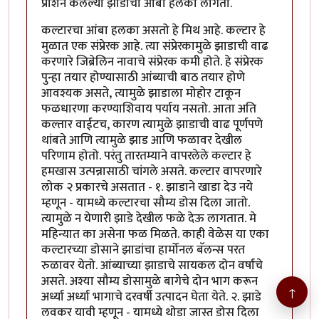
प्राशन केलेल्या झाडाचा आंबा हलका लागतो.
कल्टारचा आंबा हलका असतो हे मिथ आहे. कल्टार हे
मुळात एक संप्रेरक आहे. त्या संप्रेरकामुळे झाडाची वाढ
करणारे जिब्रेलिन नावाचे संप्रेरक कमी होते. हे संप्रेरक
पुन्हा तयार होण्यासाठी आंब्याची बाठ तयार होणे
आवश्यक असते, त्यामुळे झाडाला मोहोर टाकून
फळधारणा करण्याशिवाय पर्याय नसतो. आता अति
कल्तार वाईटच, कारण त्यामुळे झाडाची वाढ पूर्णपणे
थांबते आणि त्यामुळे झाड आणि फळावर देखील
परिणाम होतो. परंतु तारतम्याने वापरलेले कल्टार हे
हमखास उत्पन्नासाठी चांगले असते. कल्टार वापरणारे
लोक २ प्रकारचे असतात - १. झाडाने खाडा देउ नये
म्हणून - यामध्ये कल्टारचा सौम्य डोस दिला जातो.
त्यामुळे न येणारी झाडे देखील फळे देऊ लागतात. मे
महिन्यात का असेना फळ मिळते. काही वेळेस या एका
कल्टारच्या डोसाने झाडांचा हार्मोनल बॅलन्स परत
रुळावर येतो. आंब्याच्या झाडाचे सायकल दोन वर्षांचे
असते. अश्या सौम्य डोसामुळे बागेचे दोन भाग करून
↑
अर्ध्या अर्ध्या भागाचे दरवर्षी उत्पादन घेता येते. २. झाडे
लवकर यावी म्हणून - यामध्ये थोडा जास्त डोस दिला