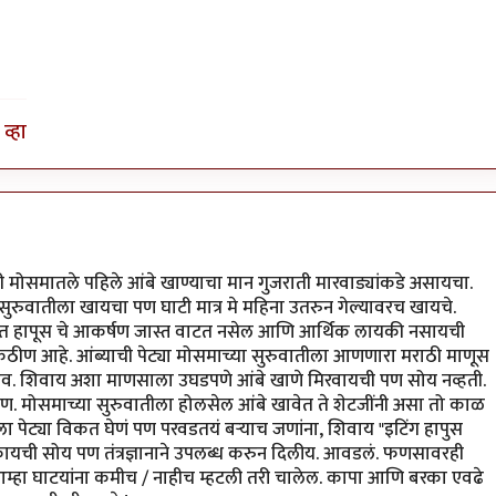
व्हा
मोसमातले पहिले आंबे खाण्याचा मान गुजराती मारवाड्यांकडे असायचा.
सुरुवातीला खायचा पण घाटी मात्र मे महिना उतरुन गेल्यावरच खायचे.
ाचित हापूस चे आकर्षण जास्त वाटत नसेल आणि आर्थिक लायकी नसायची
 कठीण आहे. आंब्याची पेट्या मोसमाच्या सुरुवातीला आणणारा मराठी माणूस
संभव. शिवाय अशा माणसाला उघडपणे आंबे खाणे मिरवायची पण सोय नव्हती.
ण. मोसमाच्या सुरुवातीला होलसेल आंबे खावेत ते शेटजींनी असा तो काळ
ा पेट्या विकत घेणं पण परवडतयं बर्‍याच जणांना, शिवाय "इटिंग हापुस
यची सोय पण तंत्रज्ञानाने उपलब्ध करुन दिलीय. आवडलं. फणसावरही
म्हा घाटयांना कमीच / नाहीच म्हटली तरी चालेल. कापा आणि बरका एवढे