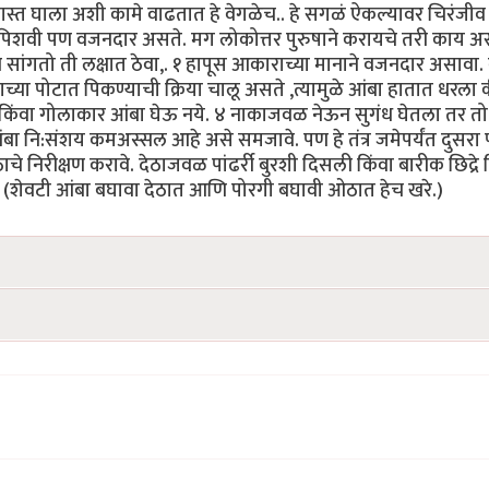
ावर गस्त घाला अशी कामे वाढतात हे वेगळेच.. हे सगळं ऐकल्यावर चिरंजीव 
पिशवी पण वजनदार असते. मग लोकोत्तर पुरुषाने करायचे तरी काय असा 
सांगतो ती लक्षात ठेवा,. १ हापूस आकाराच्या मानाने वजनदार असावा
ाच्या पोटात पिकण्याची क्रिया चालू असते ,त्यामुळे आंबा हातात धरला 
किंवा गोलाकार आंबा घेऊ नये. ४ नाकाजवळ नेऊन सुगंध घेतला तर त
ंबा नि:संशय कमअस्सल आहे असे समजावे. पण हे तंत्र जमेपर्यंत दुसरा
े निरीक्षण करावे. देठाजवळ पांढर्री बुरशी दिसली किंवा बारीक छिद्रे
वे. (शेवटी आंबा बघावा देठात आणि पोरगी बघावी ओठात हेच खरे.)