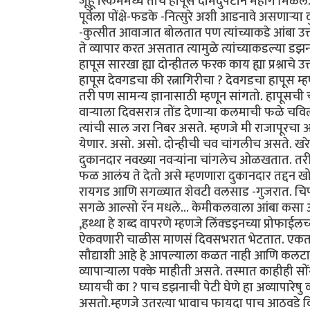
जूहू स्किममध्ये तोच हापूस दामदुपटीने महाग मिळेल. मु
पूर्वेला पोंक्षे-फडके -नित्सुरे अशी आडनावे असणार्‍
-कुत्सीत आवाजात बोलतात पण त्यांच्याकडे आंबा उत
ते व्यापार करत असतात त्यामुळे त्यांच्याकडल्या 
हापूस सारखा ह्या दोन्हीतल फरक काय ह्या प्रश्नाचे उ
हापूस देवगडचा की रत्नागिरीचा ? देवगडचा हापूस म्ह
तरी पण सामन्य ज्ञानासाठी म्हणून सांगतो. हापूसची 
वार्‍याला दिवसरात्र तोंड देणार्‍या कलमाची फळे 
त्यांची साल जरा निबर असते. म्हणजे मी राजापूरचा 
येणार. असो. असो. दोन्हीची चव चांगलीच असते. खरेदी
दुकानदार नवख्या नवर्‍यांना चांगलेच ओळखतात. तरीप
फळ आलंय ते देतो असे म्हणणारा दुकानदार तद्दन खोट
रायगड आणि सगळ्यात शेवटी वलसाड -गुजरात. चिपळूण
सगळे आल्सो रॅन मधले... केमीकलवाला आंबा कसा ओळ
,हथ्था हे शब्द वापरणे म्हणजे लिंक्डइनच्या प्रोफाईल
ऐकवणारी चाळीस माणसं दिवसभरात भेटतात. एकतर आत
सौद्याशी आहे हे आपल्याला कळत नाही आणि कलटार हे ब्
व्यापार्‍याला पक्के माहीती असते. तस्मात काहीही 
घ्यायची का ? पाच डझनाची पेटी घेणे हा अव्यापारेष
असतो.म्हणजे उतरत्या भावाच फायदा पाच आठवडे वि