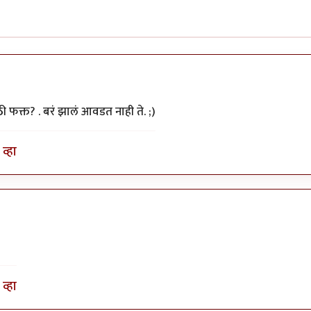
फक्त? . बरं झालं आवडत नाही ते. ;)
व्हा
व्हा