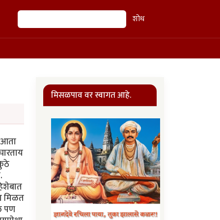
शोध
शोध
मिसळपाव वर स्वागत आहे.
. आता
विचारताय
ुठे
.
हिशेबात
ला मिळत
ेल पण