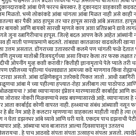
लुंड पश्चिमेला उत्तर प्रदेशी लोकांची गर्दी असलेल्या बाजारात आंबा घेण्
या दुकानदाराकडे आंबा घेणे फारच श्रेयस्कर. हे दुकानदार ग्राहकाशी कडव
्तम मिळतो. भय्ये लोकांकडे आंबा चांगला आंबा मिळत नाही असे काही 
डझनातल्या बार पैकी आठ हापूस तर चार हापूस सारखे आंबे असतात. हाप
त्तर बायको आणि बायको सारखी म्हणजे काय अशा प्रतिप्रश्नाने द्यावे लागत
णजे जुना रत्नागिरीचाच हापूस. जिल्हे बदल आपण केले आहेत आंब्यांनी न
चव ही माती पाण्याप्रमाणे बदलते. तांबड्या कातळावर वाढवलेली खार्‍या
चविला उत्तम असतात. डोंगराच्या उतारवरची कलमे पण चांगली फळे देतात
आणि तुमच्या मातोश्री विजयदुर्गच्या असा विचार केला तर फरक लक्षात 
ची ओपनींग मुव्ह कशी करावी? कितीही ज्ञानामृताचे पेले प्याले तरी च
ण एप्रीलच्या पहील्या पंधरवड्यात आमच्या कडे माणगाव किंवा रोह्याच
ारडा असतो. आंबा दक्षिणेकडून उत्तरेकडे पिकत जातो . आधी रत्नागिरी
चा आंबा मे च्या पहील्या हप्त्यात-रोहा अलीबाग त्या पाठोपाठ आण
खायचा ? आंबा व्यापार्‍यावर इंप्रेशन मारण्यासाठी कार्बाईड आणि 
च्या जोरावर नोकरी मिळवण्याचे स्वप्न बघण्यासारखे आहे. व्यापार्‍याला ह
ा कार्बाईड कोणी वापरत नाही. हथ्थ्याचा संबंध आंब्याशी नसून फक
रँड नेम आहे हे कलटार म्हणणार्‍या ग्राहकाला माहीती नाही हे त्या (धू
सोंग न घेता डझनभर आंबे घ्यावे आणि घरी यावे. एकदम पाच डझनाची पेटी
ु व्यापार आहे. आंब्याचा भाव बाजारात आल्या दिवसापासून उतरतच
सरायचा . हे पाच आठवडे संपता संपता उत्साहच संपला असतो. त्याखे