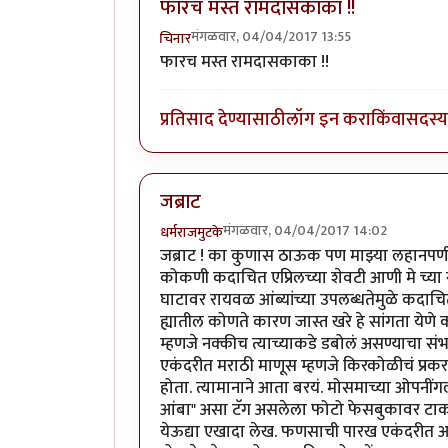
फारच मस्त रामदासकाका !!
मंगळवार, 04/04/2017 13:55
चिनार
फारच मस्त रामदासकाका !!
प्रतिसाद देण्यासाठी
लॉग इन करा
किंवा
सदस्य 
जब्राट
मंगळवार, 04/04/2017 14:02
धर्मराजमुटके
जब्राट ! का कुणास ठाऊक पण माझ्या लहानपणी 
कोकणी कदाचित एप्रिलच्या शेवटी आणी मे च्या 
घाटावर रायवळ आंब्यांच्या उपलब्धतेमुळे कद
ह्यातील कोणते कारण जास्त खरे हे सांगता येणे
म्हणजे नक्कीच त्याच्याकडे डबोलं असण्याचा 
एकंदरीत मराठी माणूस म्हणजे किरकोळीचं प्रकर
होता. त्यामानाने आता बरयं. मोसमाच्या ओपनींगल
आंबा" असा टॅग असलेला फोटो फेसबुकावर टाका
येऊद्या एखादा लेख. फणसाची पारख एकंदरीत आ