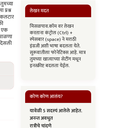
तुमच्या
प्रश्न
लेखन मदत
. कलटार
की
मिसळपाव.कॉम वर लेखन
ो एक
करताना कंट्रोल (Ctrl) +
 पाळणा
स्पेसबार (space) ने मराठी
 दिसली
इंग्रजी अशी भाषा बदलता येते.
सुरूवातीला फोनेटिक्स आहे. मात्र
तुमच्या खात्याच्या सेटींग मधून
इनस्क्रीप्ट बदलता येईल.
कोण कोण आलंय?
यावेळी 5 सदस्यं आलेले आहेत.
अनन्त अवधुत
रात्रीचे चांदणे