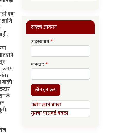
यापेक्षा
ट
नाही पण
ूस आणि
सदस्य आगमन
े.
ाही.
सदस्यनाम
 पण
तातडीने
तुर
पासवर्ड
ा उत्तम
 नंतर
ि बाकी
कलटार
लॉग इन करा
े सगळे
्त
नवीन खाते बनवा
र्त)
तुमचा पासवर्ड बदला.
रीज