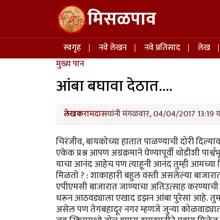
Skip to main content
मिसळपाव
Main navigation
स्वगृह
नवे लेखन
नवे प्रतिसाद
लेख
मुख्य पान
आंबा बघावा देठात....
लेखक
रामदास
यांनी मंगळवार, 04/04/2017 13:19 य
चिरंजीव, बायकोच्या हातात पाळण्याची दोरी दिल्या
एकेक प्रश्न आपण अग्रक्रमाने घेण्यापूर्वी थोडीशी पार्
याचा आनंद आहेच पण त्याहूनी आनंद तुम्ही आमच्या 
मिळतो ? : शाकाहारी बहुल वस्ती असलेल्या बाजारात 
एपीएमसी बाजारात जाण्याचा अतिउत्साह करण्याची ही 
धरून आठवड्याला एखाद डझन आंबा पुरेसा आहे. तु
असेल पण तेगबहादूर नगर म्हणजे जुन्या कोळवाड्यात आ