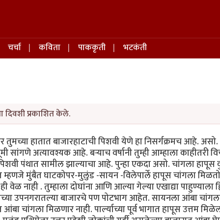
चर्चा
कविता
पाककृती
भटकंती
ा दिवशी प्रकाशित केले.
वर तुमच्या हातात बाजारहाटाची पिशवी येणे हा निसर्गक्रमच आहे. असो
श्वभूमी सांगणे अत्यावश्यक आहे. बर्‍याच वर्षानी तुम्ही आम्हाला काहीतरी 
पिशवी पंथात सामील झाल्याचा आहे. पुन्हा एकदा असो. चांगला हापूस क
म्हणजे मुंबैत घाटकोपर-मुलुंड -सायन -विलेपार्ले हापूस चांगला मिळतो
वेळ नाही . तुम्हाला दोघांना आणि आल्या गेल्या एखाद्या पाहुण्याला 
मच्या उपनगरातल्या बाजारचे पण पोटभाग आहेत. सायनला आंबा चांग
ंबा चांगला मिळणार नाही. पार्ल्याच्या पूर्व भागात हापूस उत्तम मिळ