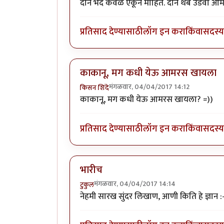
दोन भेद केवळ ऐकून माहित. दोन थेंब उडवा आमच
प्रतिसाद देण्यासाठी
लॉग इन करा
किंवा
सदस्य 
काकानू, मग कधी येऊ आमरस खायला
मंगळवार, 04/04/2017 14:12
किसन शिंदे
काकानू, मग कधी येऊ आमरस खायला? =))
प्रतिसाद देण्यासाठी
लॉग इन करा
किंवा
सदस्य 
भारीच
मंगळवार, 04/04/2017 14:14
टुकुल
नेहमी सारख सुंदर लिखाण, आणी किति हे ज्ञान :