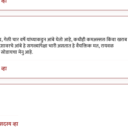
व्हा
, गेली चार वर्षे यांच्याकडुन आंबे घेतो आहे, कधीही कमअस्सल किंवा खराब
देशावरचे आंबे हे सगळ्यांपेक्षा भारी असतात हे वैयक्तिक मत, रायवळ
 सोडायचा मेनु आहे.
व्हा
 आणि
by
५० फक्त
सदस्य व्हा