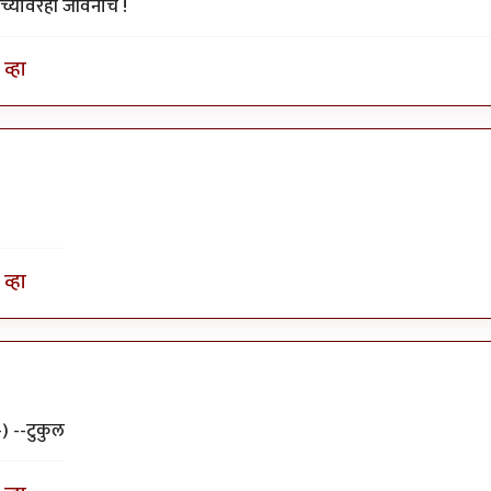
्यावरही जीवनाचे !
व्हा
व्हा
-) --टुकुल