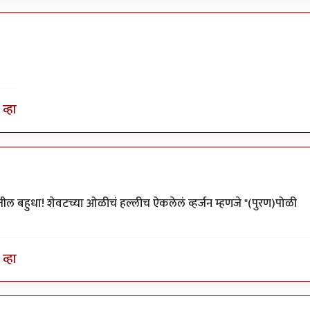
व्हा
ील बहुधा! शेवटच्या ओळीचं हल्लीच ऐकलेलं व्हर्जन म्हणजे "(पुरण)पोळी
व्हा