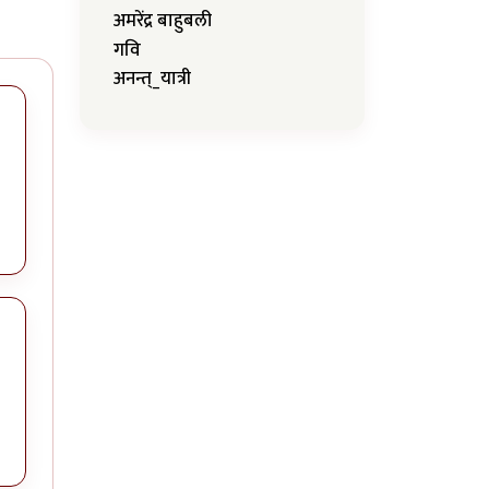
अमरेंद्र बाहुबली
गवि
अनन्त्_यात्री