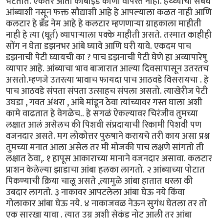
भेटतात. एकतर आता कार्बाईड कोणी वापरत नाही. हथ्थ्याचा संबंध
आंब्याशी नसून फक्त सौद्याशी आहे हे आपल्याला कळत नाही आणि
कलटार हे ब्रँड नेम आहे हे कलटार म्हणणार्‍या ग्राहकाला माहीती
नाही हे त्या (धूर्त) व्यापार्‍याला पक्के माहीती असते. तस्मात काहीही
सोंग न घेता डझनभर आंबे घ्यावे आणि घरी यावे. एकदम पाच
डझनाची पेटी घ्यायची का ? पाच डझनाची पेटी घेणे हा अव्यापारेषु
व्यापार आहे. आंब्याचा भाव बाजारात आल्या दिवसापासून उतरतच
असतो.म्हणजे उतरत्या भावाच फायदा पाच आठवडे विसरायचा . हे
पाच आठवडे संपता संपता उत्साहच संपला असतो. त्याखेरीज पेटी
उघडा , गवत अंथरा , आंबे मांडून ठेवा त्यांच्यावर गस्त घाला अशी
कामे वाढतात हे वेगळेच.. हे सगळं ऐकल्यावर चिरंजीव तुमच्या
लक्षात आलं असेलच की पिशवी संप्रदायाची रिकामी पिशवी पण
वजनदार असते. मग लोकोत्तर पुरुषाने करायचे तरी काय असा प्रश्न
तुमच्या मनात आला असेल तर मी मोजकी पाच लक्षणे सांगतो ती
लक्षात ठेवा,. १ हापूस आकाराच्या मानाने वजनदार असावा. कलटार
प्राशन केलेल्या झाडाचा आंबा हलका लागतो. २ आंब्याच्या पोटात
पिकण्याची क्रिया चालू असते ,त्यामुळे आंबा हातात धरला की
उबदार लागतो. ३ नाकावर आपटलेला आंबा घेऊ नये किंवा
गोलाकार आंबा घेऊ नये. ४ नाकाजवळ नेऊन सुगंध घेतला तर तो
एक सारखा यावा . त्यात उग्र अशी सेकंड नोट आली तर आंबा