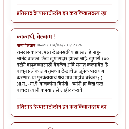
प्रतिसाद देण्यासाठी
लॉग इन करा
किंवा
सदस्य व्हा
काकाश्री, वेलकम !
मंगळवार, 04/04/2017 23:26
गामा पैलवान
रामदासकाका, परत लेखनसक्रीय झालात हे पाहून
आनंद वाटला. लेख खुमासदार झाला आहे. खुमारी १००
पटीने वाढवण्यासाठी वेगळेच आंबे मनात कल्पावेत. हे
वाचून प्रत्येक जण तुमच्या लेखाचे आजूनेक पारायण
करणार. या पुनर्प्रत्ययाचं श्रेय मात्र माझंच बरंका! ;-)
आ.न., -गा.पै. वाचकांना विनंती : ज्यांनी हा लेख परत
वाचला त्यांनी कृपया तसे जाहीर करावे!
प्रतिसाद देण्यासाठी
लॉग इन करा
किंवा
सदस्य व्हा