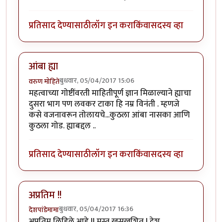
प्रतिसाद देण्यासाठी
लॉग इन करा
किंवा
सदस्य व्हा
आंबा ह्या
बुधवार, 05/04/2017 15:06
वरुण मोहिते
महत्वाच्या गोष्टींवरती माहितीपूर्ण ज्ञान मिळाल्याने ह्याचा
दुसरा भाग पण लवकर टाका हि नम्र विनंती . म्हणजे
कसे वजनावरून तोलायचे...कुठला आंबा नासका आणि
कुठला गोड. ह्याबद्दल ..
प्रतिसाद देण्यासाठी
लॉग इन करा
किंवा
सदस्य व्हा
अप्रतिम !!
बुधवार, 05/04/2017 16:36
देशपांडेमामा
अप्रतिम लिहिले आहे !! मस्त खुसखुशित ! देश