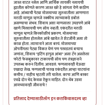
जास्त वाटत नसेल आणि आर्थिक लायकी नसायची
ह्यातील कोणते कारण जास्त खरे हे सांगता येणे कठीण
आहे. आंब्याची पेट्या मोसमाच्या सुरुवातीला आणणारा
मराठी माणूस म्हणजे नक्कीच त्याच्याकडे डबोलं
असण्याचा संभव. शिवाय अशा माणसाला उघडपणे आंबे
खाणे मिरवायची पण सोय नव्हती. एकंदरीत मराठी
माणूस म्हणजे किरकोळीचं प्रकरण. मोसमाच्या
सुरुवातीला होलसेल आंबे खावेत ते शेटजींनी असा तो
काळ होता. त्यामानाने आता बरयं. मोसमाच्या
ओपनींगला पेट्या विकत घेणं पण परवडतयं बर्‍याच
जणांना, शिवाय "इटिंग हापुस आंबा" असा टॅग असलेला
फोटो फेसबुकावर टाकायची सोय पण तंत्रज्ञानाने
उपलब्ध करुन दिलीय. आवडलं. फणसावरही येऊद्या
एखादा लेख. फणसाची पारख एकंदरीत आम्हा घाटयांना
कमीच / नाहीच म्हटली तरी चालेल. कापा आणि बरका
एवढे दोन भेद केवळ ऐकून माहित. दोन थेंब उडवा
आमच्यावरही जीवनाचे !
प्रतिसाद देण्यासाठी
लॉग इन करा
किंवा
सदस्य व्हा