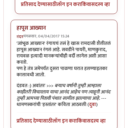
प्रतिसाद देण्यासाठी
लॉग इन करा
किंवा
सदस्य व्हा
हापूस आख्यान
मंगळवार, 04/04/2017 15:24
नंदन
'जांभूळ आख्यान' रंगायचं तसं हे खास रामदासी शैलीतलं
हापूस आख्यान रंगलं आहे. सवडीने पायरी, माणकुराद,
रायवळ इत्यादी मानकर्‍यांचीही वर्दी लागेल अशी आशा
करतो.
पण हे तंत्र जमेपर्यंत दुसरा पाळणा घरात हलण्याइतका
कालावधी जातो.
दंडवत :) अवांतरः >>>
बर्‍याच वर्षानी तुम्ही आम्हाला
काहीतरी विचारताय याचा आनंद आहेच पण त्याहूनी आनंद
तुम्ही आमच्या पिशवी पंथात सामील झाल्याचा आहे.
---
धामणस्करांची 'हस्तांतर' कविता आठवली (
दुवा
)
प्रतिसाद देण्यासाठी
लॉग इन करा
किंवा
सदस्य व्हा