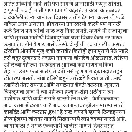
आहेत आंब्यांनी नाही. तरी पण सामन्य ज्ञानासाठी म्हणून सांगतो.
हापूसची चव ही माती पाण्याप्रमाणे बदलते. तांबड्या कातळावर
वाढवलेली खार्‍या वार्‍याला दिवसरात्र तोंड देणार्‍या कलमाची फळे
चविला उत्तम असतात. डोंगराच्या उतारवरची कलमे पण चांगली
फळे देतात पण त्यांची साल जरा निबर असते. म्हणजे मी राजापूरचा
आणि तुमच्या मातोश्री विजयदुर्गच्या असा विचार केला तर फरक
लक्षात तातडीने येणार. असो. असो. दोन्हीची चव चांगलीच असते.
खरेदीची ओपनींग मुव्ह कशी करावी? कितीही ज्ञानामृताचे पेले प्याले
तरी चतुर दुकानदार नवख्या नवर्‍यांना चांगलेच ओळखतात. तरीपण
एप्रीलच्या पहील्या पंधरवड्यात आमच्या कडे माणगाव किंवा
रोह्याचा उत्तम फळ आलंय ते देतो असे म्हणणारा दुकानदार तद्दन
खोटारडा असतो. आंबा दक्षिणेकडून उत्तरेकडे पिकत जातो . आधी
रत्नागिरी नंतर रायगड आणि सगळ्यात शेवटी वलसाड -गुजरात.
चिपळूणचा आंबा मे च्या पहील्या हप्त्यात-रोहा अलीबाग त्या
पाठोपाठ आणि बाकी सगळे आल्सो रॅन मधले... केमीकलवाला
आंबा कसा ओळखायचा ? आंबा व्यापार्‍यावर इंप्रेशन मारण्यासाठी
कार्बाईड आणि कलटार ,हथ्था हे शब्द वापरणे म्हणजे लिंक्डइनच्या
प्रोफाईलच्या जोरावर नोकरी मिळवण्याचे स्वप्न बघण्यासारखे आहे.
व्यापार्‍याला हे सगळे ऐकवणारी चाळीस माणसं दिवसभरात