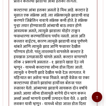
प्राशन केलेल्या झाडाचा आंबा हलका लागतो.
कल्टारचा आंबा हलका असतो हे मिथ आहे. कल्टार हे
मुळात एक संप्रेरक आहे. त्या संप्रेरकामुळे झाडाची वाढ
करणारे जिब्रेलिन नावाचे संप्रेरक कमी होते. हे संप्रेरक
पुन्हा तयार होण्यासाठी आंब्याची बाठ तयार होणे
आवश्यक असते, त्यामुळे झाडाला मोहोर टाकून
फळधारणा करण्याशिवाय पर्याय नसतो. आता अति
कल्तार वाईटच, कारण त्यामुळे झाडाची वाढ पूर्णपणे
थांबते आणि त्यामुळे झाड आणि फळावर देखील
परिणाम होतो. परंतु तारतम्याने वापरलेले कल्टार हे
हमखास उत्पन्नासाठी चांगले असते. कल्टार वापरणारे
लोक २ प्रकारचे असतात - १. झाडाने खाडा देउ नये
म्हणून - यामध्ये कल्टारचा सौम्य डोस दिला जातो.
त्यामुळे न येणारी झाडे देखील फळे देऊ लागतात. मे
महिन्यात का असेना फळ मिळते. काही वेळेस या एका
कल्टारच्या डोसाने झाडांचा हार्मोनल बॅलन्स परत
रुळावर येतो. आंब्याच्या झाडाचे सायकल दोन वर्षांचे
असते. अश्या सौम्य डोसामुळे बागेचे दोन भाग करून
↑
अर्ध्या अर्ध्या भागाचे दरवर्षी उत्पादन घेता येते. २. झाडे
लवकर यावी म्हणून - यामध्ये थोडा जास्त डोस दिला