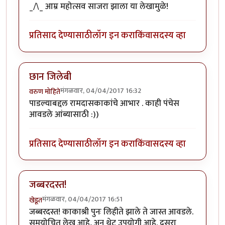
_/\_ आम्र महोत्सव साजरा झाला या लेखामुळे!
प्रतिसाद देण्यासाठी
लॉग इन करा
किंवा
सदस्य व्हा
छान जिलेबी
मंगळवार, 04/04/2017 16:32
वरुण मोहिते
पाडल्याबद्दल रामदासकाकांचे आभार . काही पंचेस
आवडले आंब्यासाठी :))
प्रतिसाद देण्यासाठी
लॉग इन करा
किंवा
सदस्य व्हा
जब्बरदस्त!
मंगळवार, 04/04/2017 16:51
खेडूत
जब्बरदस्त! काकाश्री पुनः लिहीते झाले ते जास्त आवडले.
समयोचित लेख आहे, अन थेट उपयोगी आहे. दुसरा