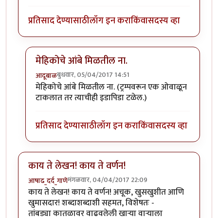
प्रतिसाद देण्यासाठी
लॉग इन करा
किंवा
सदस्य व्हा
मेहिकोचे आंबे मिळतील ना.
बुधवार, 05/04/2017 14:51
आदूबाळ
In reply to
तुमचं नाव म्हणुन उघडला लेख.
by
पिलीयन रायडर
मेहिकोचे आंबे मिळतील ना. (ट्रम्पवरून एक ओवाळून
टाकलात तर त्याचीही इडापिडा टळेल.)
प्रतिसाद देण्यासाठी
लॉग इन करा
किंवा
सदस्य व्हा
काय ते लेखन! काय ते वर्णन!
मंगळवार, 04/04/2017 22:09
आषाढ_दर्द_गाणे
काय ते लेखन! काय ते वर्णन! अचूक, खुसखुशीत आणि
खुमासदार! शब्दाशब्दाशी सहमत, विशेषतः -
तांबड्या कातळावर वाढवलेली खार्‍या वार्‍याला