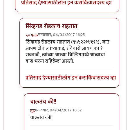
प्रतिसाद देण्यासाठी
लॉग इन करा
किंवा
सदस्य व्हा
सिंव्हगड रोडलाच राहतात
मंगळवार, 04/04/2017 16:25
५० फक्त
In reply to
वैद्यांचा आयडी काय म्हणे इथला
by
सूड
सिंव्हगड रोडलाच राहतात (९५५२२१४१९९), जाउ
आपण दोघं त्यांच्याकडं, रविवारी जायचं का ?
सकाळी, त्यांच्या आख्या बिल्डिंगमध्ये आंब्याचा
वास भरुन राहिलेला असतो.
प्रतिसाद देण्यासाठी
लॉग इन करा
किंवा
सदस्य व्हा
चालतंय की!!
मंगळवार, 04/04/2017 16:52
सूड
In reply to
सिंव्हगड रोडलाच राहतात
by
५० फक्त
चालतंय की!!