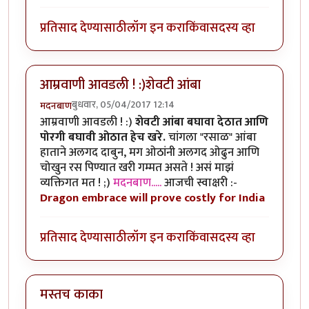
प्रतिसाद देण्यासाठी
लॉग इन करा
किंवा
सदस्य व्हा
आम्रवाणी आवडली ! :)शेवटी आंबा
बुधवार, 05/04/2017 12:14
मदनबाण
आम्रवाणी आवडली ! :)
शेवटी आंबा बघावा देठात आणि
पोरगी बघावी ओठात हेच खरे.
चांगला "रसाळ" आंबा
हाताने अलगद दाबुन, मग ओठांनी अलगद ओढुन आणि
चोखुन रस पिण्यात खरी गम्मत असते ! असं माझं
व्यक्तिगत मत ! ;)
मदनबाण.....
आजची स्वाक्षरी :-
Dragon embrace will prove costly for India
प्रतिसाद देण्यासाठी
लॉग इन करा
किंवा
सदस्य व्हा
मस्तच काका