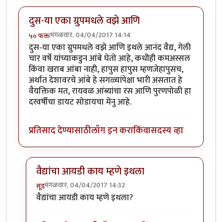
दुस-या एका ग्रुपमधले वझे आणि
मंगळवार, 04/04/2017 14:14
५० फक्त
दुस-या एका ग्रुपमधले वझे आणि इथले आनंद वैद्य, गेली
चार वर्षे यांच्याकडुन आंबे घेतो आहे, कधीही कमअस्सल
किंवा खराब आंबा नाही, हापुस हापुस म्हणजेहापुसच,
अर्थात देशावरचे आंबे हे सगळ्यांपेक्षा भारी असतात हे
वैयक्तिक मत, रायवळ आंब्यांचा रस आणि पुरणपोळी हा
दरवर्षीचा डायट सोडायचा मेनु आहे.
प्रतिसाद देण्यासाठी
लॉग इन करा
किंवा
सदस्य व्हा
वैद्यांचा आयडी काय म्हणे इथला
मंगळवार, 04/04/2017 14:32
सूड
In reply to
दुस-या एका ग्रुपमधले वझे आणि
by
५० फक्त
वैद्यांचा आयडी काय म्हणे इथला?