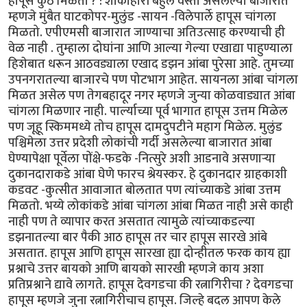
हापूस कुठे मिळतो ? : शाकाहारी बहुल वस्ती असलेल्या बाजारात
म्हणजे मुंबैत घाटकोपर-मुलुंड -सायन -विलेपार्ले हापूस चांगला
मिळतो. एपीएमसी बाजारात जाण्याचा अतिउत्साह करण्याची ही
वेळ नाही . तुम्हाला दोघांना आणि आल्या गेल्या एखाद्या पाहुण्याला
हिशेबात धरून आठवड्याला एखाद डझन आंबा पुरेसा आहे. तुमच्या
उपनगरातल्या बाजारचे पण पोटभाग आहेत. सायनला आंबा चांगला
मिळत असेल पण तेगबहादूर नगर म्हणजे जुन्या कोळवाड्यात आंबा
चांगला मिळणार नाही. पार्ल्याच्या पूर्व भागात हापूस उत्तम मिळेल
पण जूहू स्किममध्ये तोच हापूस दामदुपटीने महाग मिळेल. मुलुंड
पश्चिमेला उत्तर प्रदेशी लोकांची गर्दी असलेल्या बाजारात आंबा
घेण्यापेक्षा पूर्वेला पोंक्षे-फडके -नित्सुरे अशी आडनावे असणार्‍या
दुकानदाराकडे आंबा घेणे फारच श्रेयस्कर. हे दुकानदार ग्राहकाशी
कडवट -कुत्सीत आवाजात बोलतात पण त्यांच्याकडे आंबा उत्तम
मिळतो. भय्ये लोकांकडे आंबा चांगला आंबा मिळत नाही असे काही
नाही पण ते व्यापार करत असतात त्यामुळे त्यांच्याकडल्या
डझनातल्या बार पैकी आठ हापूस तर चार हापूस सारखे आंबे
असतात. हापूस आणि हापूस सारखा ह्या दोन्हीतल फरक काय ह्या
प्रश्नाचे उत्तर बायको आणि बायको सारखी म्हणजे काय अशा
प्रतिप्रश्नाने द्यावे लागते. हापूस देवगडचा की रत्नागिरीचा ? देवगडचा
हापूस म्हणजे जुना रत्नागिरीचाच हापूस. जिल्हे बदल आपण केले