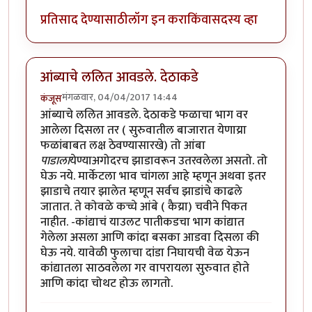
प्रतिसाद देण्यासाठी
लॉग इन करा
किंवा
सदस्य व्हा
आंब्याचे ललित आवडले. देठाकडे
मंगळवार, 04/04/2017 14:44
कंजूस
आंब्याचे ललित आवडले. देठाकडे फळाचा भाग वर
आलेला दिसला तर ( सुरुवातील बाजारात येणाय्रा
फळांबाबत लक्ष ठेवण्यासारखे) तो आंबा
पाडाला
येण्याअगोदरच झाडावरून उतरवलेला असतो. तो
घेऊ नये. मार्केटला भाव चांगला आहे म्हणून अथवा इतर
झाडाचे तयार झालेत म्हणून सर्वच झाडांचे काढले
जातात. ते कोवळे कच्चे आंबे ( कैय्रा) चवीने पिकत
नाहीत. -कांद्याचं याउलट पातीकडचा भाग कांद्यात
गेलेला असला आणि कांदा बसका आडवा दिसला की
घेऊ नये. यावेळी फुलाचा दांडा निघायची वेळ येऊन
कांद्यातला साठवलेला गर वापरायला सुरुवात होते
आणि कांदा चोथट होऊ लागतो.