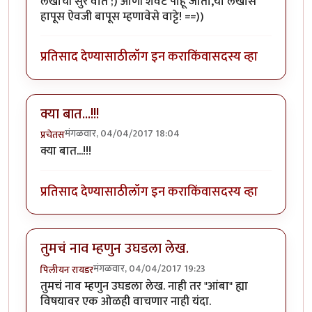
लेखाची सुर वात ;) आणी शेवट पाहू जाता,या लेखास
हापूस ऐवजी बापूस म्हणावेसे वाट्टे! ==))
प्रतिसाद देण्यासाठी
लॉग इन करा
किंवा
सदस्य व्हा
क्या बात...!!!
मंगळवार, 04/04/2017 18:04
प्रचेतस
क्या बात...!!!
प्रतिसाद देण्यासाठी
लॉग इन करा
किंवा
सदस्य व्हा
तुमचं नाव म्हणुन उघडला लेख.
मंगळवार, 04/04/2017 19:23
पिलीयन रायडर
तुमचं नाव म्हणुन उघडला लेख. नाही तर "आंबा" ह्या
विषयावर एक ओळही वाचणार नाही यंदा.