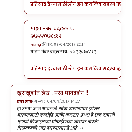
प्रतिसाद देण्यासाठी
लॉग इन करा
किंवा
सदस्य व्हा
माझा नंबर बदललाय.
७७२२०७८८१२
रविवार, 09/04/2017 22:14
आनन्दा
In reply to
सिंव्हगड रोडलाच राहतात
by
५० फक्त
माझा नंबर बदललाय. ७७२२०७८८१२
प्रतिसाद देण्यासाठी
लॉग इन करा
किंवा
सदस्य व्हा
खुसखुशीत लेख . मस्त मार्गदर्शन !!
मंगळवार, 04/04/2017 14:27
बबन ताम्बे
ही उपमा जाम आवडली
आंबा व्यापार्‍यावर इंप्रेशन
मारण्यासाठी कार्बाईड आणि कलटार ,हथ्था हे शब्द वापरणे
म्हणजे लिंक्डइनच्या प्रोफाईलच्या जोरावर नोकरी
मिळवण्याचे स्वप्न बघण्यासारखे आहे
:-)