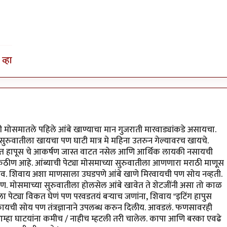
व्हा
मोसमातले पहिले आंबे खाण्याचा मान गुजराती मारवाड्यांकडे असायचा.
सुरुवातीला खायचा पण घाटी मात्र मे महिना उतरुन गेल्यावरच खायचे.
ाचित हापूस चे आकर्षण जास्त वाटत नसेल आणि आर्थिक लायकी नसायची
 कठीण आहे. आंब्याची पेट्या मोसमाच्या सुरुवातीला आणणारा मराठी माणूस
संभव. शिवाय अशा माणसाला उघडपणे आंबे खाणे मिरवायची पण सोय नव्हती.
ण. मोसमाच्या सुरुवातीला होलसेल आंबे खावेत ते शेटजींनी असा तो काळ
ा पेट्या विकत घेणं पण परवडतयं बर्‍याच जणांना, शिवाय "इटिंग हापुस
यची सोय पण तंत्रज्ञानाने उपलब्ध करुन दिलीय. आवडलं. फणसावरही
म्हा घाटयांना कमीच / नाहीच म्हटली तरी चालेल. कापा आणि बरका एवढे