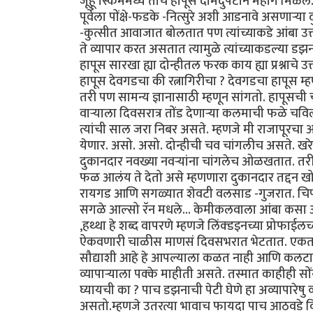
जूहू स्किममध्ये तोच हापूस दामदुपटीने महाग मिळेल. मु
पूर्वेला पोंक्षे-फडके -नित्सुरे अशी आडनावे असणार्‍
-कुत्सीत आवाजात बोलतात पण त्यांच्याकडे आंबा उत
ते व्यापार करत असतात त्यामुळे त्यांच्याकडल्या 
हापूस सारखा ह्या दोन्हीतल फरक काय ह्या प्रश्नाचे उ
हापूस देवगडचा की रत्नागिरीचा ? देवगडचा हापूस म्ह
तरी पण सामन्य ज्ञानासाठी म्हणून सांगतो. हापूसची 
वार्‍याला दिवसरात्र तोंड देणार्‍या कलमाची फळे 
त्यांची साल जरा निबर असते. म्हणजे मी राजापूरचा 
येणार. असो. असो. दोन्हीची चव चांगलीच असते. खरेदी
दुकानदार नवख्या नवर्‍यांना चांगलेच ओळखतात. तरीप
फळ आलंय ते देतो असे म्हणणारा दुकानदार तद्दन खोट
रायगड आणि सगळ्यात शेवटी वलसाड -गुजरात. चिपळूण
सगळे आल्सो रॅन मधले... केमीकलवाला आंबा कसा ओळ
,हथ्था हे शब्द वापरणे म्हणजे लिंक्डइनच्या प्रोफाईल
ऐकवणारी चाळीस माणसं दिवसभरात भेटतात. एकतर आत
सौद्याशी आहे हे आपल्याला कळत नाही आणि कलटार हे ब्
व्यापार्‍याला पक्के माहीती असते. तस्मात काहीही 
घ्यायची का ? पाच डझनाची पेटी घेणे हा अव्यापारेष
असतो.म्हणजे उतरत्या भावाच फायदा पाच आठवडे वि