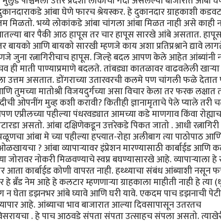
लुंड पश्चिमेला उत्तर प्रदेशी लोकांची गर्दी असलेल्या बाजारात आंबा घेण्
या दुकानदाराकडे आंबा घेणे फारच श्रेयस्कर. हे दुकानदार ग्राहकाशी कडव
्तम मिळतो. भय्ये लोकांकडे आंबा चांगला आंबा मिळत नाही असे काही 
डझनातल्या बार पैकी आठ हापूस तर चार हापूस सारखे आंबे असतात. हाप
त्तर बायको आणि बायको सारखी म्हणजे काय अशा प्रतिप्रश्नाने द्यावे लागत
णजे जुना रत्नागिरीचाच हापूस. जिल्हे बदल आपण केले आहेत आंब्यांनी न
चव ही माती पाण्याप्रमाणे बदलते. तांबड्या कातळावर वाढवलेली खार्‍या
चविला उत्तम असतात. डोंगराच्या उतारवरची कलमे पण चांगली फळे देतात
आणि तुमच्या मातोश्री विजयदुर्गच्या असा विचार केला तर फरक लक्षात 
ची ओपनींग मुव्ह कशी करावी? कितीही ज्ञानामृताचे पेले प्याले तरी च
ण एप्रीलच्या पहील्या पंधरवड्यात आमच्या कडे माणगाव किंवा रोह्याच
ारडा असतो. आंबा दक्षिणेकडून उत्तरेकडे पिकत जातो . आधी रत्नागिरी
चा आंबा मे च्या पहील्या हप्त्यात-रोहा अलीबाग त्या पाठोपाठ आण
खायचा ? आंबा व्यापार्‍यावर इंप्रेशन मारण्यासाठी कार्बाईड आणि 
च्या जोरावर नोकरी मिळवण्याचे स्वप्न बघण्यासारखे आहे. व्यापार्‍याला ह
ा कार्बाईड कोणी वापरत नाही. हथ्थ्याचा संबंध आंब्याशी नसून फक
रँड नेम आहे हे कलटार म्हणणार्‍या ग्राहकाला माहीती नाही हे त्या (धू
सोंग न घेता डझनभर आंबे घ्यावे आणि घरी यावे. एकदम पाच डझनाची पेटी
ु व्यापार आहे. आंब्याचा भाव बाजारात आल्या दिवसापासून उतरतच
सरायचा . हे पाच आठवडे संपता संपता उत्साहच संपला असतो. त्याखे