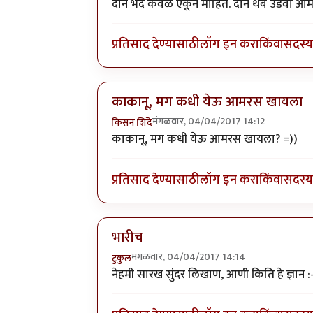
दोन भेद केवळ ऐकून माहित. दोन थेंब उडवा आमच
प्रतिसाद देण्यासाठी
लॉग इन करा
किंवा
सदस्य 
काकानू, मग कधी येऊ आमरस खायला
मंगळवार, 04/04/2017 14:12
किसन शिंदे
काकानू, मग कधी येऊ आमरस खायला? =))
प्रतिसाद देण्यासाठी
लॉग इन करा
किंवा
सदस्य 
भारीच
मंगळवार, 04/04/2017 14:14
टुकुल
नेहमी सारख सुंदर लिखाण, आणी किति हे ज्ञान :