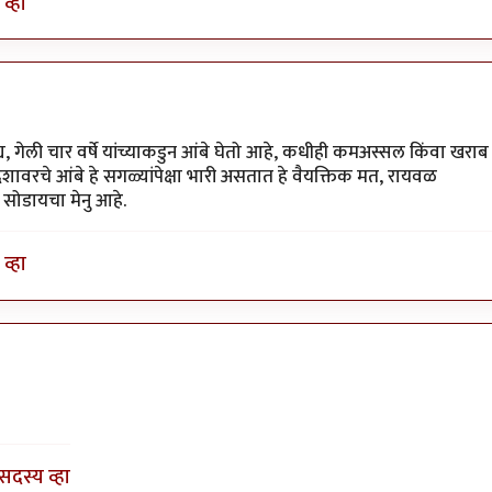
व्हा
, गेली चार वर्षे यांच्याकडुन आंबे घेतो आहे, कधीही कमअस्सल किंवा खराब
देशावरचे आंबे हे सगळ्यांपेक्षा भारी असतात हे वैयक्तिक मत, रायवळ
 सोडायचा मेनु आहे.
व्हा
 आणि
by
५० फक्त
सदस्य व्हा