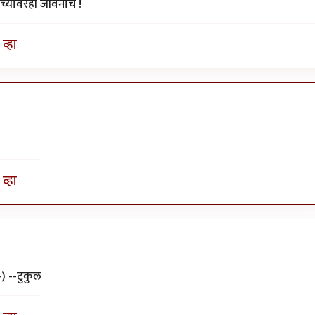
्यावरही जीवनाचे !
व्हा
व्हा
-) --टुकुल