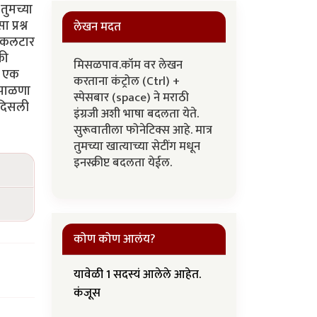
तुमच्या
प्रश्न
लेखन मदत
. कलटार
की
मिसळपाव.कॉम वर लेखन
ो एक
करताना कंट्रोल (Ctrl) +
 पाळणा
स्पेसबार (space) ने मराठी
 दिसली
इंग्रजी अशी भाषा बदलता येते.
सुरूवातीला फोनेटिक्स आहे. मात्र
तुमच्या खात्याच्या सेटींग मधून
इनस्क्रीप्ट बदलता येईल.
कोण कोण आलंय?
यावेळी 1 सदस्यं आलेले आहेत.
कंजूस