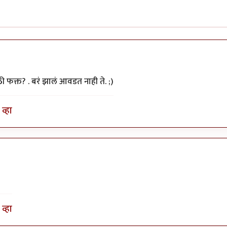
फक्त? . बरं झालं आवडत नाही ते. ;)
व्हा
व्हा