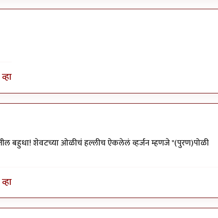
व्हा
ील बहुधा! शेवटच्या ओळीचं हल्लीच ऐकलेलं व्हर्जन म्हणजे "(पुरण)पोळी
व्हा