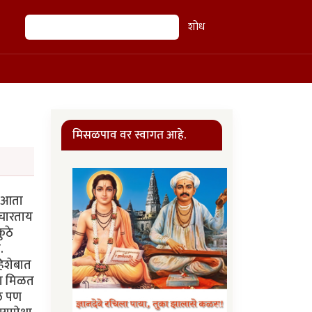
शोध
शोध
मिसळपाव वर स्वागत आहे.
. आता
विचारताय
ुठे
.
हिशेबात
ला मिळत
ेल पण