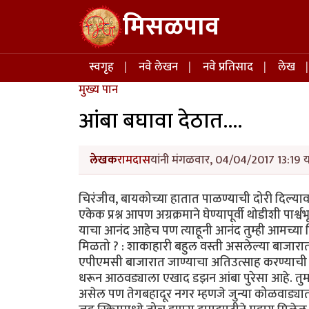
Skip to main content
मिसळपाव
Main navigation
स्वगृह
नवे लेखन
नवे प्रतिसाद
लेख
मुख्य पान
आंबा बघावा देठात....
लेखक
रामदास
यांनी मंगळवार, 04/04/2017 13:19 य
चिरंजीव, बायकोच्या हातात पाळण्याची दोरी दिल्या
एकेक प्रश्न आपण अग्रक्रमाने घेण्यापूर्वी थोडीशी पार्
याचा आनंद आहेच पण त्याहूनी आनंद तुम्ही आमच्या 
मिळतो ? : शाकाहारी बहुल वस्ती असलेल्या बाजारात 
एपीएमसी बाजारात जाण्याचा अतिउत्साह करण्याची ही 
धरून आठवड्याला एखाद डझन आंबा पुरेसा आहे. तु
असेल पण तेगबहादूर नगर म्हणजे जुन्या कोळवाड्यात आ