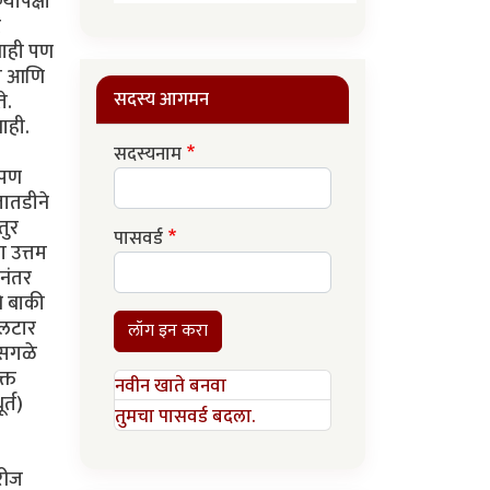
यापेक्षा
ट
नाही पण
ूस आणि
सदस्य आगमन
े.
ाही.
सदस्यनाम
 पण
तातडीने
तुर
पासवर्ड
ा उत्तम
 नंतर
ि बाकी
कलटार
लॉग इन करा
े सगळे
्त
नवीन खाते बनवा
र्त)
तुमचा पासवर्ड बदला.
रीज