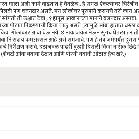
ावर गस्त घाला अशी कामे वाढतात हे वेगळेच.. हे सगळं ऐकल्यावर चिरंजीव 
पिशवी पण वजनदार असते. मग लोकोत्तर पुरुषाने करायचे तरी काय असा 
सांगतो ती लक्षात ठेवा,. १ हापूस आकाराच्या मानाने वजनदार असावा
ाच्या पोटात पिकण्याची क्रिया चालू असते ,त्यामुळे आंबा हातात धरला 
किंवा गोलाकार आंबा घेऊ नये. ४ नाकाजवळ नेऊन सुगंध घेतला तर त
ंबा नि:संशय कमअस्सल आहे असे समजावे. पण हे तंत्र जमेपर्यंत दुसरा
े निरीक्षण करावे. देठाजवळ पांढर्री बुरशी दिसली किंवा बारीक छिद्रे
वे. (शेवटी आंबा बघावा देठात आणि पोरगी बघावी ओठात हेच खरे.)