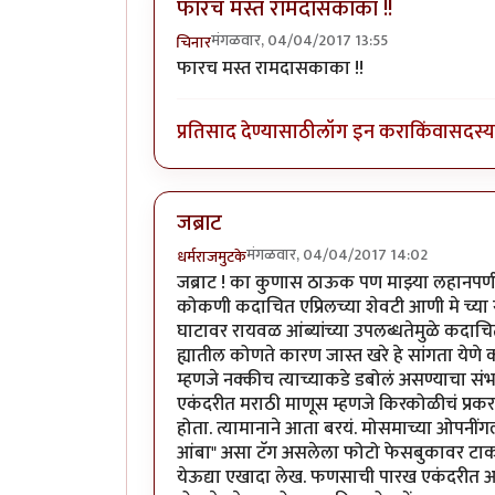
फारच मस्त रामदासकाका !!
मंगळवार, 04/04/2017 13:55
चिनार
फारच मस्त रामदासकाका !!
प्रतिसाद देण्यासाठी
लॉग इन करा
किंवा
सदस्य 
जब्राट
मंगळवार, 04/04/2017 14:02
धर्मराजमुटके
जब्राट ! का कुणास ठाऊक पण माझ्या लहानपणी 
कोकणी कदाचित एप्रिलच्या शेवटी आणी मे च्या 
घाटावर रायवळ आंब्यांच्या उपलब्धतेमुळे कद
ह्यातील कोणते कारण जास्त खरे हे सांगता येणे
म्हणजे नक्कीच त्याच्याकडे डबोलं असण्याचा 
एकंदरीत मराठी माणूस म्हणजे किरकोळीचं प्रकर
होता. त्यामानाने आता बरयं. मोसमाच्या ओपनींगल
आंबा" असा टॅग असलेला फोटो फेसबुकावर टाका
येऊद्या एखादा लेख. फणसाची पारख एकंदरीत आ