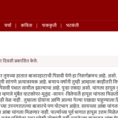
चर्चा
कविता
पाककृती
भटकंती
ा दिवशी प्रकाशित केले.
वर तुमच्या हातात बाजारहाटाची पिशवी येणे हा निसर्गक्रमच आहे. असो
श्वभूमी सांगणे अत्यावश्यक आहे. बर्‍याच वर्षानी तुम्ही आम्हाला काहीतरी 
पिशवी पंथात सामील झाल्याचा आहे. पुन्हा एकदा असो. चांगला हापूस क
म्हणजे मुंबैत घाटकोपर-मुलुंड -सायन -विलेपार्ले हापूस चांगला मिळतो
वेळ नाही . तुम्हाला दोघांना आणि आल्या गेल्या एखाद्या पाहुण्याला 
मच्या उपनगरातल्या बाजारचे पण पोटभाग आहेत. सायनला आंबा चांग
ंबा चांगला मिळणार नाही. पार्ल्याच्या पूर्व भागात हापूस उत्तम मिळ