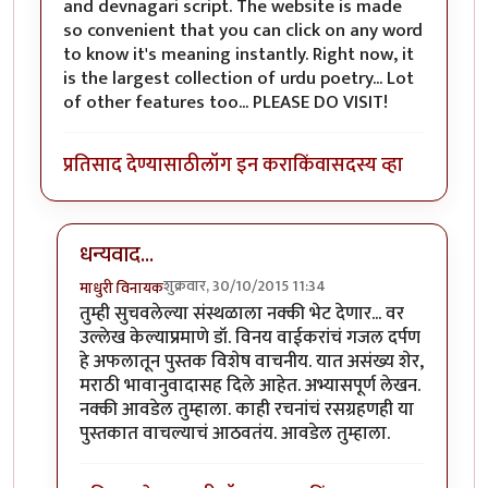
and devnagari script. The website is made
so convenient that you can click on any word
to know it's meaning instantly. Right now, it
is the largest collection of urdu poetry... Lot
of other features too... PLEASE DO VISIT!
प्रतिसाद देण्यासाठी
लॉग इन करा
किंवा
सदस्य व्हा
धन्यवाद...
शुक्रवार, 30/10/2015 11:34
माधुरी विनायक
In reply to
rekhta.org.... DO VISIT !!
by
झकास
तुम्ही सुचवलेल्या संस्थळाला नक्की भेट देणार... वर
उल्लेख केल्याप्रमाणे डॉ. विनय वाईकरांचं गजल दर्पण
हे अफलातून पुस्तक विशेष वाचनीय. यात असंख्य शेर,
मराठी भावानुवादासह दिले आहेत. अभ्यासपूर्ण लेखन.
नक्की आवडेल तुम्हाला. काही रचनांचं रसग्रहणही या
पुस्तकात वाचल्याचं आठवतंय. आवडेल तुम्हाला.