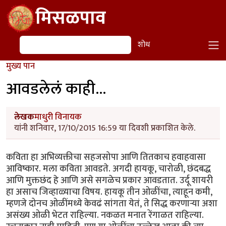
Skip to main content
मिसळपाव
शोध
शोध
मुख्य पान
आवडलेलं काही...
लेखक
माधुरी विनायक
यांनी शनिवार, 17/10/2015 16:59 या दिवशी प्रकाशित केले.
कविता हा अभिव्यक्तीचा सहजसोपा आणि तितकाच हवाहवासा
आविष्कार. मला कविता आवडते. अगदी हायकू, चारोळी, छंदबद्ध
आणि मुक्तछंद हे आणि असे सगळेच प्रकार आवडतात. उर्दू शायरी
हा असाच जिव्हाळ्याचा विषय. हायकू तीन ओळींचा, त्याहून कमी,
म्हणजे दोनच ओळींमध्ये केवढं सांगता येतं, ते सिद्ध करणाऱ्या अशा
असंख्य ओळी भेटत राहिल्या. नकळत मनात रेंगाळत राहिल्या.