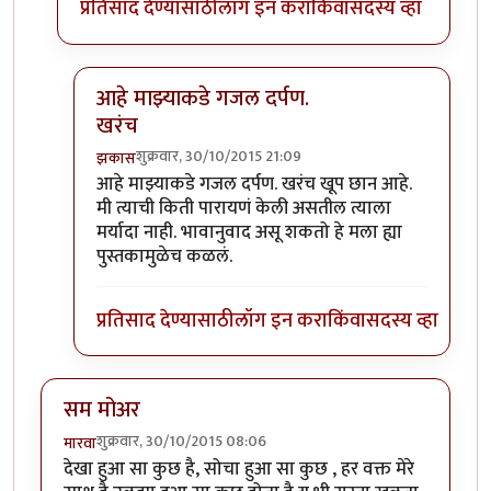
प्रतिसाद देण्यासाठी
लॉग इन करा
किंवा
सदस्य व्हा
आहे माझ्याकडे गजल दर्पण.
खरंच
शुक्रवार, 30/10/2015 21:09
झकास
In reply to
धन्यवाद...
by
माधुरी विनायक
आहे माझ्याकडे गजल दर्पण. खरंच खूप छान आहे.
मी त्याची किती पारायणं केली असतील त्याला
मर्यादा नाही. भावानुवाद असू शकतो हे मला ह्या
पुस्तकामुळेच कळलं.
प्रतिसाद देण्यासाठी
लॉग इन करा
किंवा
सदस्य व्हा
सम मोअर
शुक्रवार, 30/10/2015 08:06
मारवा
देखा हुआ सा कुछ है, सोचा हुआ सा कुछ , हर वक्त मेरे