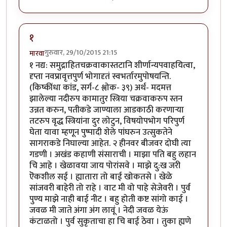
१
गुरुवार, 29/10/2015 21:15
मारवा
१ नद्य: समुद्राहितचक्रवाकास्तटानि शीर्णान्यपवाहयित्वा,
दृप्ता नवप्रावृत्तपुर्ण भोगादृतं स्वभर्तारमुपोषयन्ति.
(किष्कींधा कांड, सर्ग-८ श्लोक- ३९) अर्थ- मदमत्त
झालेल्या नदीरुप कामातुर स्त्रिया चक्रवाकरुप स्तन
उन्नत करुन, पतीकडे जाण्याला आडकाठी करणा‍र्‍या
तटरुप वृद्ध स्त्रियांना दुर लोटुन, विषयोपभोग परिपुर्ण
घेता यावा म्हणून पुष्पादी शेले पांघरुन उत्सुकतेने
सागराकडे निघाल्या आहेत. २ हीनवर बीजवर दोघी त्या
गडणी । अखंड कहाणी संसाराची । माझा पति बहु लहान
चि आहे । खेळावया जाय पोरांसवे । माझे दु:ख जरी
ऎकशील सई । ह्यातारा तो बाई खोकतसे । खेळे
सांजवरी बाहेरी तो राहे । वाट मी वो पाहे सेजेवरी । पुर्व
पुण्य माझे नाही बाई नीट । बहु होती कष्ट सांगो काई ।
जवळ मी जाते अंगा अंग लावूं । नेदी जवळ येऊं
कंटाळतो । पुर्व सुकृताचा हा चि बाई ठेवा । तुका ह्यणे