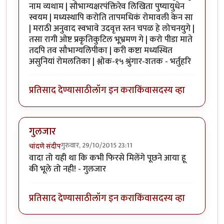
नाम व्यथाम | सौभाग्यक्षरपंक्तिरेव लिखिता पुष्यायुधेन
स्वयम | मध्यस्थापि करोति तापमधिकं रोमावली केन सा
| मराठी अनुवाद स्वभावे उदवृत्त स्तन चपळ हे लोचनयुगे |
तसा रागी ओष्ट प्रकृतिकुटिल भूभ्रमण गे | करो पीडा माते
तदपि तव सौभाग्यलिपीका | करी कष्टा मध्यस्थित
असुनियां रोमलतिका | श्लोक-१५ श्रुंगार-शतक - भर्तुहरि
प्रतिसाद देण्यासाठी
लॉग इन करा
किंवा
सदस्य व्हा
गुलजार
गुरुवार, 29/10/2015 23:11
चांदणे संदीप
वादा तो यही था कि कभी फिरसे मिलेंगे पूछने आया हू
की भूले तो नही! - गुलजार
प्रतिसाद देण्यासाठी
लॉग इन करा
किंवा
सदस्य व्हा