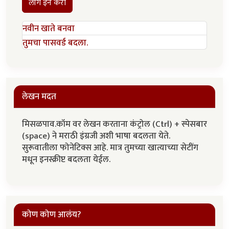
लॉग इन करा
नवीन खाते बनवा
तुमचा पासवर्ड बदला.
लेखन मदत
मिसळपाव.कॉम वर लेखन करताना कंट्रोल (Ctrl) + स्पेसबार
(space) ने मराठी इंग्रजी अशी भाषा बदलता येते.
सुरूवातीला फोनेटिक्स आहे. मात्र तुमच्या खात्याच्या सेटींग
मधून इनस्क्रीप्ट बदलता येईल.
कोण कोण आलंय?