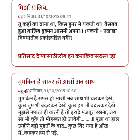
मिर्झा ग़ालिब...
शनिवार, 31/10/2015 08:41
एस
तू कहाँ का दाना था, किस हुनर में यकताँ था। बेसबब
हुआ ग़ालिब दुश्मन आसमाँ अपना॥
(यकताँ = एखाद्या
विषयातील प्रकांडपंडित वगैरे)
प्रतिसाद देण्यासाठी
लॉग इन करा
किंवा
सदस्य व्हा
मुमकिन है सफ़र हो आसाँ अब साथ
शनिवार, 31/10/2015 10:30
मधुमति
मुमकिन है सफ़र हो आसाँ अब साथ भी चलकर देखे,
कुछ तुम भी बदलकर देखो कुछ हम भी बदलकर देखे
मुझसे नफरत ही करनी है तो इरादे मजबूत रखना, जरा
सा भी चूके तो मोहब्बत हो जायेगी………!! पूछा था हाल
उन्हॊने बड़ी मुद्दतों के बाद... कुछ गिर गया है आँख
में...कहकर हम रो पड़े.