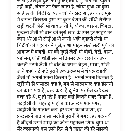
साथ है उलझा हुआ सा कुछ होता है यु भी रास्ता खुलता
नही कही, जंगल सा फ़ैल जाता है, खोया हुआ सा कुछ
साहील की गिली रेत पर बच्चो के खेल सा, हर वक्त मुझ
मे बसता बिखरता हुआ सा कुछ बेसन की सौंधी रोटीपर
खट्टी चटनी जैसी मॉ याद आती है, चौका, बासन, चिमटा,
फ़ुंकनी जैसी मॉ बान की खुर्री खाट के उपर हर आहट पर
कान धरे आधी सोई आधी जागी थकी दुपहरी जैसी मॉ
चिडीयोकी चहकार ने गुंजे, राधा मोहन अली अली मुर्गे की
आवाज मे बजती, घर की कुंडी जैसी मॉ बीबी, बेटी, बहन,
पडोसन, थोडी थोडी सब मे दिनभर एक रस्सी के उपर
चलती नटनी जैसी मॉ बांट के अपना चेहरा, माथा, ऑखे
जाने कहॉ गई फ़टे पुराने एक अलबम मे चंचल लडकी
जैसी मॉ. अपनी अपनी किस्मत है , अपनी अपनी फ़ितरत है
खुशियॊ से पामाला कइ है, गम से मालामाल कइ इंसानो
का काल पडा है, वक्त कडा है दुनिया पर ऎसे कडे कब
वक्त पडे थे, यु तो पडे है काल कई कितने मंजर पिनहॉ है,
मदहोशी की गहराइ मे होश का आलम एक मगर,
मदहोशी के पाताल कइ. हर रस्ता अनजानासा, हर
फ़लसफ़ॉ नादान सा सदीयो पुरानी है मगर , हर पल नयी
है जींदगी उसने शादी का जोडा पहनकर सिर्फ़ चुमा था
मेरे कफ़नको बस उसी दिन से ये जन्नत की हुरे मुझको