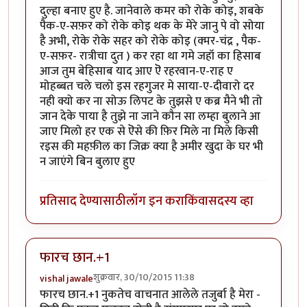
दुल्हा बनाए हुए है. जानेवाले कमर को रोके कोइ, शबके
पैक-ए-सफ़र को रोके कोइ थक के मेरे जानु पे वो सोया
है अभी, रोके रोके सहर को रोके कोइ (क्मर-चंद्र , पैक-
ए-सफ़र- रात्रीचा दुत ) कर रहा था गमे जहॉ का हिसाब
आज तुम बेहिसाब याद आए ऎ रहरवान-ए-राह ए
मोहब्बत चले चलो इस रहगुजर मे साया-ए-दीवारो दर
नही क्यो कर ना सोऊ लिपट के तुझसे ए कब्र मैने भी तो
जान देके पाया है तुझे ना जाने कौन सा लम्हा बुलाने आ
जाए मिलो हर एक से ऎसे की फ़िर मिले ना मिले किसी
रइस की महफ़ील का जिक्र क्या है अमीर खुदा के घर भी
न जाएंगे बिन बुलाए हुए
प्रतिसाद देण्यासाठी
लॉग इन करा
किंवा
सदस्य व्हा
फारच छान.+1
शुक्रवार, 30/10/2015 11:38
vishal jawale
फारच छान.+1 नुकतेच वाचनात आलेले तजुर्बा है मेरा -