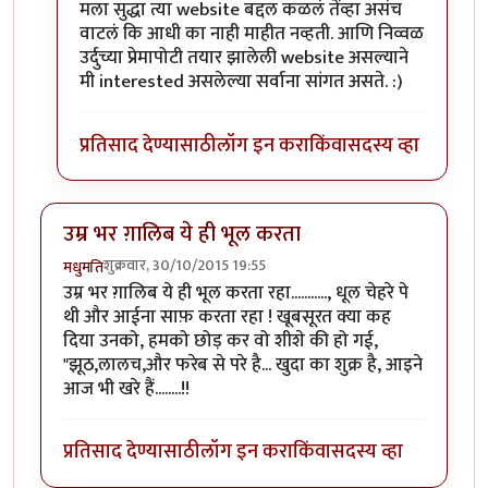
In reply to
धन्यवाद झकास
by
मधुमति
मला सुद्धा त्या website बद्दल कळलं तेंव्हा असंच
वाटलं कि आधी का नाही माहीत नव्हती. आणि निव्वळ
उर्दुच्या प्रेमापोटी तयार झालेली website असल्याने
मी interested असलेल्या सर्वाना सांगत असते. :)
प्रतिसाद देण्यासाठी
लॉग इन करा
किंवा
सदस्य व्हा
उम्र भर ग़ालिब ये ही भूल करता
शुक्रवार, 30/10/2015 19:55
मधुमति
उम्र भर ग़ालिब ये ही भूल करता रहा..........., धूल चेहरे पे
थी और आईना साफ़ करता रहा ! खूबसूरत क्या कह
दिया उनको, हमको छोड़ कर वो शीशे की हो गई,
"झूठ,लालच,और फरेब से परे है... खुदा का शुक्र है, आइने
आज भी खरे हैं........!!
प्रतिसाद देण्यासाठी
लॉग इन करा
किंवा
सदस्य व्हा