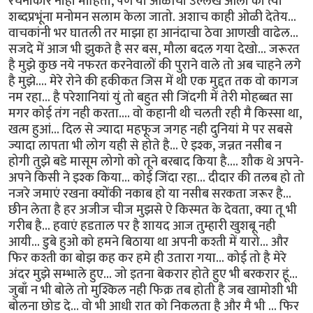
रचनाकार नाही माहिती, पण या ओळींचा उल्लेख आला की त्या
शब्दप्रभूंना मनोमन सलाम केला जातो. अशाच काही ओळी देतेय...
वाचकांनी भर घातली तर माझा हा आनंदाचा ठेवा आणखी वाढेल...
सजदे में आज भी झुकते है सर बस, मौला बदल गया देखो... जरूरत
है मुझे कुछ नये नफरत करनेवालों की पुराने वाले तो अब चाहने लगे
है मुझे.... मेरे रोने की हकीकत जिस में थी एक मुद्दत तक वो कागज
नम रहा... है परेशानियां युं तो बहुत सी जिंदगी में तेरी मोहब्बत सा
मगर कोई तंग नही करता.... वो कहानी थी चलती रही मै किस्सा था,
खत्म हुआं... दिल से ज्यादा महफूज जगह नही दुनियां मे पर सबसे
ज्यादा लापता भी लोग यही से होते है... ऐ इश्क, जन्नत नसीब न
होगी तुझे बडे मासूम लोगो को तूने बरबाद किया है.... शौक थे अपने-
अपने किसी ने इश्क किया... कोई जिंदा रहा... दीदार की तलब हो तो
नजरे जमाएं रखना क्योंकी नकाब हो या नसीब सरकता जरूर है...
छीन लेता है हर अजीज चीज मुझसे ऐ किस्मत के देवता, क्या तू भी
गरीब है... हवाएं हडताल पर है शायद आज तुम्हारी खुशबू नही
आयी... डुबे हुओ को हमने बिठाया था अपनी कश्ती में यारो... और
फिर कश्ती का बोझ कह कर हमे ही उतारा गया... कोई तो है मेरे
अंदर मुझे सम्भाले हुए... जो इतना बेकरार होते हुए भी बरकरार हूं...
जुबाँ न भी बोले तो मुश्किल नही फिक्र तब होती है जब खामोशी भी
बोलना छोड दे... वो भी आधी रात को निकलता है और मै भी ... फिर