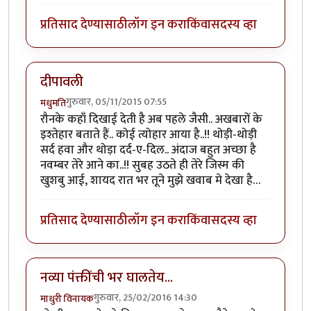
प्रतिसाद देण्यासाठी
लॉग इन करा
किंवा
सदस्य व्हा
दीपावली
गुरुवार, 05/11/2015 07:55
मधुमति
रौनके कहाँ दिखाई देती है अब पहले जैसी.. अखबारों के
इश्तेहार बताते हैं.. कोई त्योहार आया है..!! थोड़ी-थोड़ी
सर्द हवा और थोड़ा दर्द-ए-दिल.. अंदाज बहुत अच्छा है
नवम्बर तेरे आने का..!! सुबह उठते ही तेरे जिस्म की
खुशबु आई, शायद रात भर तूने मुझे खवाब मे देखा है…
प्रतिसाद देण्यासाठी
लॉग इन करा
किंवा
सदस्य व्हा
नव्या पंक्तींची भर घालतेय...
गुरुवार, 25/02/2016 14:30
माधुरी विनायक