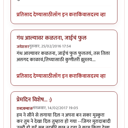
प्रतिसाद देण्यासाठी
लॉग इन करा
किंवा
सदस्य व्हा
गंध आल्यावर कळतना, जाईचं फुल
गुरुवार, 25/02/2016 17:54
जयेशसर
गंध आल्यावर कळतना, जाईचं फुल फुलतयं, तस तिला
अलगद काळावं,तिच्यासाठी कुणीतरी झुरतय....
प्रतिसाद देण्यासाठी
लॉग इन करा
किंवा
सदस्य व्हा
प्रेमदिन विशेष... :)
मंगळवार, 14/02/2017 19:05
शब्दबम्बाळ
हम ने सीने से लगाया दिल न अपना बन सका मुस्कुरा
कर तुम ने देखा दिल तुम्हारा हो गया --जिगर मुरादाबादी
उल्टी हो गईं सब तदबीरें कुछ न दवा ने काम किया देखा