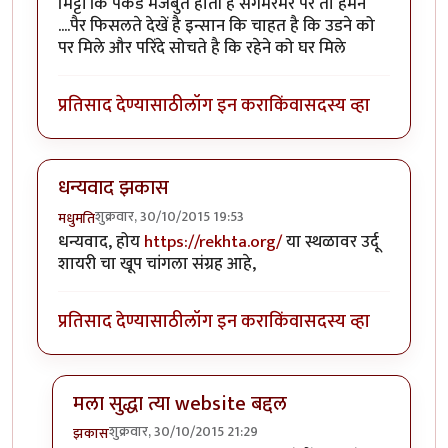
मिट्टी कि पकड मजबुत होती है संगमरमर पर तो हमने
....पैर फिसलते देखें है इन्सान कि चाहत है कि उडने को
पर मिले और परिंदे सोचते है कि रहेने को घर मिले
प्रतिसाद देण्यासाठी
लॉग इन करा
किंवा
सदस्य व्हा
धन्यवाद झकास
शुक्रवार, 30/10/2015 19:53
मधुमति
धन्यवाद, होय
https://rekhta.org/
या स्थळावर उर्दू
शायरी चा खूप चांगला संग्रह आहे,
प्रतिसाद देण्यासाठी
लॉग इन करा
किंवा
सदस्य व्हा
मला सुद्धा त्या website बद्दल
शुक्रवार, 30/10/2015 21:29
झकास