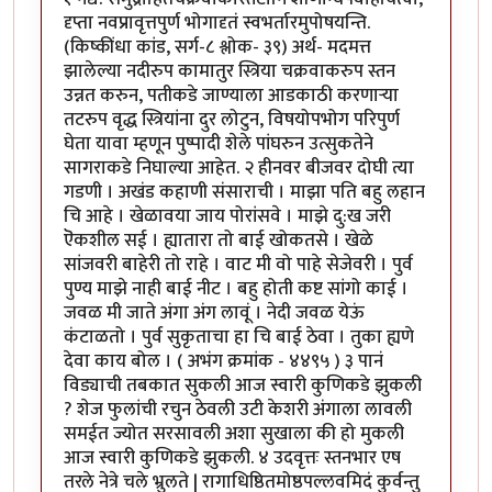
दृप्ता नवप्रावृत्तपुर्ण भोगादृतं स्वभर्तारमुपोषयन्ति.
(किष्कींधा कांड, सर्ग-८ श्लोक- ३९) अर्थ- मदमत्त
झालेल्या नदीरुप कामातुर स्त्रिया चक्रवाकरुप स्तन
उन्नत करुन, पतीकडे जाण्याला आडकाठी करणा‍र्‍या
तटरुप वृद्ध स्त्रियांना दुर लोटुन, विषयोपभोग परिपुर्ण
घेता यावा म्हणून पुष्पादी शेले पांघरुन उत्सुकतेने
सागराकडे निघाल्या आहेत. २ हीनवर बीजवर दोघी त्या
गडणी । अखंड कहाणी संसाराची । माझा पति बहु लहान
चि आहे । खेळावया जाय पोरांसवे । माझे दु:ख जरी
ऎकशील सई । ह्यातारा तो बाई खोकतसे । खेळे
सांजवरी बाहेरी तो राहे । वाट मी वो पाहे सेजेवरी । पुर्व
पुण्य माझे नाही बाई नीट । बहु होती कष्ट सांगो काई ।
जवळ मी जाते अंगा अंग लावूं । नेदी जवळ येऊं
कंटाळतो । पुर्व सुकृताचा हा चि बाई ठेवा । तुका ह्यणे
देवा काय बोल । ( अभंग क्रमांक - ४४९५ ) ३ पानं
विड्याची तबकात सुकली आज स्वारी कुणिकडे झुकली
? शेज फुलांची रचुन ठेवली उटी केशरी अंगाला लावली
समईत ज्योत सरसावली अशा सुखाला की हो मुकली
आज स्वारी कुणिकडे झुकली. ४ उदवृत्तः स्तनभार एष
तरले नेत्रे चले भ्रुलते | रागाधिष्ठितमोष्ठपल्लवमिदं कुर्वन्तु