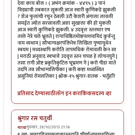
देवा काय बोल । ( अभंग क्रमांक - ४४९५ ) ३ पानं
विड्याची तबकात सुकली आज स्वारी कुणिकडे झुकली
? शेज फुलांची रचुन ठेवली उटी केशरी अंगाला लावली
समईत ज्योत सरसावली अशा सुखाला की हो मुकली
आज स्वारी कुणिकडे झुकली. ४ उदवृत्तः स्तनभार एष
तरले नेत्रे चले भ्रुलते | रागाधिष्ठितमोष्ठपल्लवमिदं कुर्वन्तु
नाम व्यथाम | सौभाग्यक्षरपंक्तिरेव लिखिता पुष्यायुधेन
स्वयम | मध्यस्थापि करोति तापमधिकं रोमावली केन सा
| मराठी अनुवाद स्वभावे उदवृत्त स्तन चपळ हे लोचनयुगे |
तसा रागी ओष्ट प्रकृतिकुटिल भूभ्रमण गे | करो पीडा माते
तदपि तव सौभाग्यलिपीका | करी कष्टा मध्यस्थित
असुनियां रोमलतिका | श्लोक-१५ श्रुंगार-शतक - भर्तुहरि
प्रतिसाद देण्यासाठी
लॉग इन करा
किंवा
सदस्य व्हा
श्रुंगार रस चतुर्थी
गुरुवार, 29/10/2015 21:16
मारवा
१ नद्य: समुद्राहितचक्रवाकास्तटानि शीर्णान्यपवाहयित्वा,