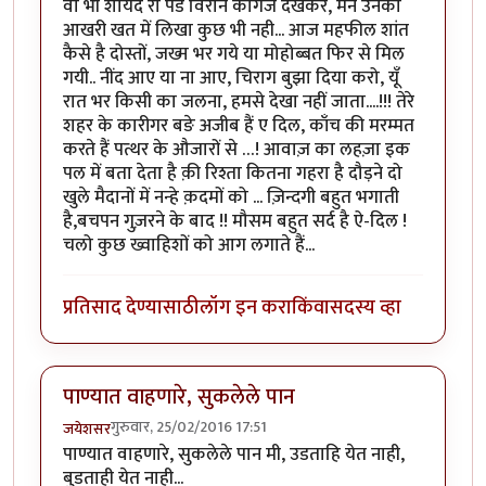
वो भी शायद रो पडे विरान कागज देखकर, मैने उनको
आखरी खत में लिखा कुछ भी नही... आज महफील शांत
कैसे है दोस्तों, जख्म भर गये या मोहोब्बत फिर से मिल
गयी.. नींद आए या ना आए, चिराग बुझा दिया करो, यूँ
रात भर किसी का जलना, हमसे देखा नहीं जाता....!!! तेरे
शहर के कारीगर बङे अजीब हैं ए दिल, काँच की मरम्मत
करते हैं पत्थर के औजारों से …! आवाज़ का लहज़ा इक
पल में बता देता है क़ी रिश्ता कितना गहरा है दौड़ने दो
खुले मैदानों में नन्हे क़दमों को ... ज़िन्दगी बहुत भगाती
है,बचपन गुज़रने के बाद !! मौसम बहुत सर्द है ऐ-दिल !
चलो कुछ ख्वाहिशों को आग लगाते हैं...
प्रतिसाद देण्यासाठी
लॉग इन करा
किंवा
सदस्य व्हा
पाण्यात वाहणारे, सुकलेले पान
गुरुवार, 25/02/2016 17:51
जयेशसर
पाण्यात वाहणारे, सुकलेले पान मी, उडताहि येत नाही,
बुडताही येत नाही...