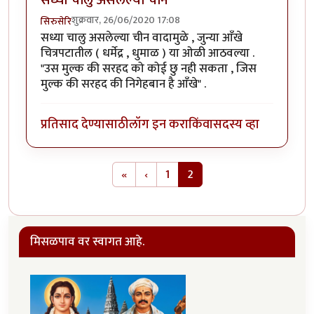
सध्या चालु असलेल्या चीन
शुक्रवार, 26/06/2020 17:08
सिरुसेरि
सध्या चालु असलेल्या चीन वादामुळे , जुन्या आँखे
चित्रपटातील ( धर्मेद्र , धुमाळ ) या ओळी आठवल्या .
"उस मुल्क की सरहद को कोई छु नही सकता , जिस
मुल्क की सरहद की निगेहबान है आँखे" .
प्रतिसाद देण्यासाठी
लॉग इन करा
किंवा
सदस्य व्हा
Pagination
First page
Previous page
«
‹
1
2
मिसळपाव वर स्वागत आहे.