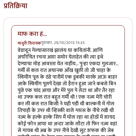
प्रतिक्रिया
माफ करा हं...
गुरुवार, 29/10/2015 15:33
माधुरी विनायक
वेडावून गेल्यासारखं झालंय या कवितांनी. आणि
अपरिचित रचना अशा समोर येताहेत की त्या इथे
देण्याचा मोह आवरता येत नाहीय... पुन्हा एकदा गुलजार...
गर्मी सें कल रात अचानक आँख खुली तो जी चाहा के
स्विमींग पूल के ठंडे पानीमें एक डुबकी मारके आऊं बाहर
आके स्विमींग पूलपें देखा तो हैरान हुआ जाने कबसे बिन
पुंछे एक चांद आया और मेरे पुल पे लेटा था और तैर रहा
था उफ्फ कल रात बहुत गर्मी थी ! एक नज्म मेरी चोरी
कर ली कल रात किसी ने यही पडी थी बाल्कनी में गोल
तिपाही के उपर थी व्हिस्की वाले ग्लास के नीचे रखी थी
नज्म के हल्के हल्के सिप मैं घोल रहा था होठों में शायद
कोई फोन आया था अन्दर जाके लौटा तो फिर नज्म वहां
से गायब थी अब्र के उपर नीचे देखी सुट शफक की जेब