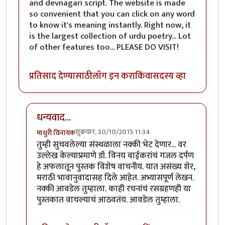
and devnagari script. The website is made
so convenient that you can click on any word
to know it's meaning instantly. Right now, it
is the largest collection of urdu poetry... Lot
of other features too... PLEASE DO VISIT!
प्रतिसाद देण्यासाठी
लॉग इन करा
किंवा
सदस्य व्हा
धन्यवाद...
शुक्रवार, 30/10/2015 11:34
माधुरी विनायक
In reply to
rekhta.org.... DO VISIT !!
by
झकास
तुम्ही सुचवलेल्या संस्थळाला नक्की भेट देणार... वर
उल्लेख केल्याप्रमाणे डॉ. विनय वाईकरांचं गजल दर्पण
हे अफलातून पुस्तक विशेष वाचनीय. यात असंख्य शेर,
मराठी भावानुवादासह दिले आहेत. अभ्यासपूर्ण लेखन.
नक्की आवडेल तुम्हाला. काही रचनांचं रसग्रहणही या
पुस्तकात वाचल्याचं आठवतंय. आवडेल तुम्हाला.