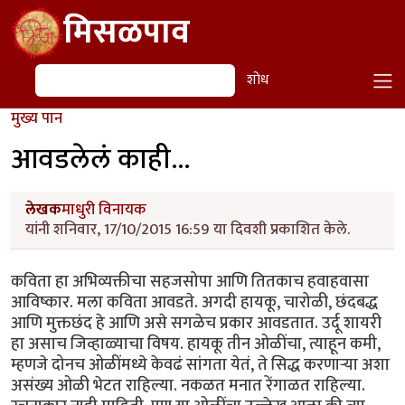
Skip to main content
मिसळपाव
शोध
शोध
मुख्य पान
आवडलेलं काही...
लेखक
माधुरी विनायक
यांनी शनिवार, 17/10/2015 16:59 या दिवशी प्रकाशित केले.
कविता हा अभिव्यक्तीचा सहजसोपा आणि तितकाच हवाहवासा
आविष्कार. मला कविता आवडते. अगदी हायकू, चारोळी, छंदबद्ध
आणि मुक्तछंद हे आणि असे सगळेच प्रकार आवडतात. उर्दू शायरी
हा असाच जिव्हाळ्याचा विषय. हायकू तीन ओळींचा, त्याहून कमी,
म्हणजे दोनच ओळींमध्ये केवढं सांगता येतं, ते सिद्ध करणाऱ्या अशा
असंख्य ओळी भेटत राहिल्या. नकळत मनात रेंगाळत राहिल्या.