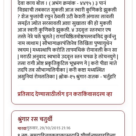
देवा काय बोल । ( अभंग क्रमांक - ४४९५ ) ३ पानं
विड्याची तबकात सुकली आज स्वारी कुणिकडे झुकली
? शेज फुलांची रचुन ठेवली उटी केशरी अंगाला लावली
समईत ज्योत सरसावली अशा सुखाला की हो मुकली
आज स्वारी कुणिकडे झुकली. ४ उदवृत्तः स्तनभार एष
तरले नेत्रे चले भ्रुलते | रागाधिष्ठितमोष्ठपल्लवमिदं कुर्वन्तु
नाम व्यथाम | सौभाग्यक्षरपंक्तिरेव लिखिता पुष्यायुधेन
स्वयम | मध्यस्थापि करोति तापमधिकं रोमावली केन सा
| मराठी अनुवाद स्वभावे उदवृत्त स्तन चपळ हे लोचनयुगे |
तसा रागी ओष्ट प्रकृतिकुटिल भूभ्रमण गे | करो पीडा माते
तदपि तव सौभाग्यलिपीका | करी कष्टा मध्यस्थित
असुनियां रोमलतिका | श्लोक-१५ श्रुंगार-शतक - भर्तुहरि
प्रतिसाद देण्यासाठी
लॉग इन करा
किंवा
सदस्य व्हा
श्रुंगार रस चतुर्थी
गुरुवार, 29/10/2015 21:16
मारवा
१ नद्य: समुद्राहितचक्रवाकास्तटानि शीर्णान्यपवाहयित्वा,