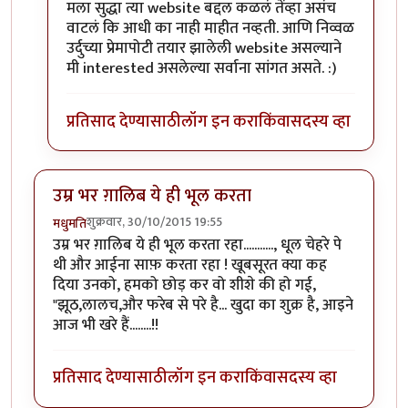
In reply to
धन्यवाद झकास
by
मधुमति
मला सुद्धा त्या website बद्दल कळलं तेंव्हा असंच
वाटलं कि आधी का नाही माहीत नव्हती. आणि निव्वळ
उर्दुच्या प्रेमापोटी तयार झालेली website असल्याने
मी interested असलेल्या सर्वाना सांगत असते. :)
प्रतिसाद देण्यासाठी
लॉग इन करा
किंवा
सदस्य व्हा
उम्र भर ग़ालिब ये ही भूल करता
शुक्रवार, 30/10/2015 19:55
मधुमति
उम्र भर ग़ालिब ये ही भूल करता रहा..........., धूल चेहरे पे
थी और आईना साफ़ करता रहा ! खूबसूरत क्या कह
दिया उनको, हमको छोड़ कर वो शीशे की हो गई,
"झूठ,लालच,और फरेब से परे है... खुदा का शुक्र है, आइने
आज भी खरे हैं........!!
प्रतिसाद देण्यासाठी
लॉग इन करा
किंवा
सदस्य व्हा