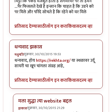
मिट्टी कि पकड मजबुत होती है संगमरमर पर तो हमने
....पैर फिसलते देखें है इन्सान कि चाहत है कि उडने को
पर मिले और परिंदे सोचते है कि रहेने को घर मिले
प्रतिसाद देण्यासाठी
लॉग इन करा
किंवा
सदस्य व्हा
धन्यवाद झकास
शुक्रवार, 30/10/2015 19:53
मधुमति
धन्यवाद, होय
https://rekhta.org/
या स्थळावर उर्दू
शायरी चा खूप चांगला संग्रह आहे,
प्रतिसाद देण्यासाठी
लॉग इन करा
किंवा
सदस्य व्हा
मला सुद्धा त्या website बद्दल
शुक्रवार, 30/10/2015 21:29
झकास