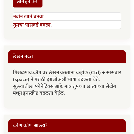
लॉग इन करा
नवीन खाते बनवा
तुमचा पासवर्ड बदला.
लेखन मदत
मिसळपाव.कॉम वर लेखन करताना कंट्रोल (Ctrl) + स्पेसबार
(space) ने मराठी इंग्रजी अशी भाषा बदलता येते.
सुरूवातीला फोनेटिक्स आहे. मात्र तुमच्या खात्याच्या सेटींग
मधून इनस्क्रीप्ट बदलता येईल.
कोण कोण आलंय?