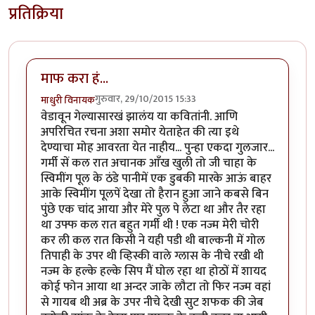
प्रतिक्रिया
माफ करा हं...
गुरुवार, 29/10/2015 15:33
माधुरी विनायक
वेडावून गेल्यासारखं झालंय या कवितांनी. आणि
अपरिचित रचना अशा समोर येताहेत की त्या इथे
देण्याचा मोह आवरता येत नाहीय... पुन्हा एकदा गुलजार...
गर्मी सें कल रात अचानक आँख खुली तो जी चाहा के
स्विमींग पूल के ठंडे पानीमें एक डुबकी मारके आऊं बाहर
आके स्विमींग पूलपें देखा तो हैरान हुआ जाने कबसे बिन
पुंछे एक चांद आया और मेरे पुल पे लेटा था और तैर रहा
था उफ्फ कल रात बहुत गर्मी थी ! एक नज्म मेरी चोरी
कर ली कल रात किसी ने यही पडी थी बाल्कनी में गोल
तिपाही के उपर थी व्हिस्की वाले ग्लास के नीचे रखी थी
नज्म के हल्के हल्के सिप मैं घोल रहा था होठों में शायद
कोई फोन आया था अन्दर जाके लौटा तो फिर नज्म वहां
से गायब थी अब्र के उपर नीचे देखी सुट शफक की जेब