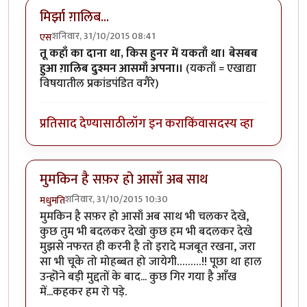
मिर्झा ग़ालिब...
शनिवार, 31/10/2015 08:41
एस
तू कहाँ का दाना था, किस हुनर में यकताँ था। बेसबब
हुआ ग़ालिब दुश्मन आसमाँ अपना॥
(यकताँ = एखाद्या
विषयातील प्रकांडपंडित वगैरे)
प्रतिसाद देण्यासाठी
लॉग इन करा
किंवा
सदस्य व्हा
मुमकिन है सफ़र हो आसाँ अब साथ
शनिवार, 31/10/2015 10:30
मधुमति
मुमकिन है सफ़र हो आसाँ अब साथ भी चलकर देखे,
कुछ तुम भी बदलकर देखो कुछ हम भी बदलकर देखे
मुझसे नफरत ही करनी है तो इरादे मजबूत रखना, जरा
सा भी चूके तो मोहब्बत हो जायेगी………!! पूछा था हाल
उन्हॊने बड़ी मुद्दतों के बाद... कुछ गिर गया है आँख
में...कहकर हम रो पड़े.