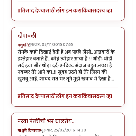
प्रतिसाद देण्यासाठी
लॉग इन करा
किंवा
सदस्य व्हा
दीपावली
गुरुवार, 05/11/2015 07:55
मधुमति
रौनके कहाँ दिखाई देती है अब पहले जैसी.. अखबारों के
इश्तेहार बताते हैं.. कोई त्योहार आया है..!! थोड़ी-थोड़ी
सर्द हवा और थोड़ा दर्द-ए-दिल.. अंदाज बहुत अच्छा है
नवम्बर तेरे आने का..!! सुबह उठते ही तेरे जिस्म की
खुशबु आई, शायद रात भर तूने मुझे खवाब मे देखा है…
प्रतिसाद देण्यासाठी
लॉग इन करा
किंवा
सदस्य व्हा
नव्या पंक्तींची भर घालतेय...
गुरुवार, 25/02/2016 14:30
माधुरी विनायक