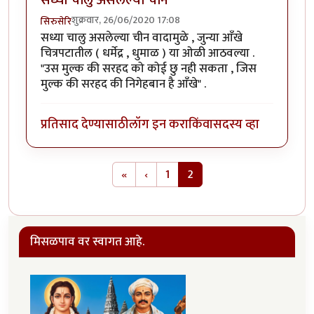
सध्या चालु असलेल्या चीन
शुक्रवार, 26/06/2020 17:08
सिरुसेरि
सध्या चालु असलेल्या चीन वादामुळे , जुन्या आँखे
चित्रपटातील ( धर्मेद्र , धुमाळ ) या ओळी आठवल्या .
"उस मुल्क की सरहद को कोई छु नही सकता , जिस
मुल्क की सरहद की निगेहबान है आँखे" .
प्रतिसाद देण्यासाठी
लॉग इन करा
किंवा
सदस्य व्हा
Pagination
First page
Previous page
«
‹
1
2
मिसळपाव वर स्वागत आहे.