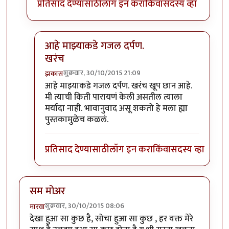
प्रतिसाद देण्यासाठी
लॉग इन करा
किंवा
सदस्य व्हा
आहे माझ्याकडे गजल दर्पण.
खरंच
शुक्रवार, 30/10/2015 21:09
झकास
In reply to
धन्यवाद...
by
माधुरी विनायक
आहे माझ्याकडे गजल दर्पण. खरंच खूप छान आहे.
मी त्याची किती पारायणं केली असतील त्याला
मर्यादा नाही. भावानुवाद असू शकतो हे मला ह्या
पुस्तकामुळेच कळलं.
प्रतिसाद देण्यासाठी
लॉग इन करा
किंवा
सदस्य व्हा
सम मोअर
शुक्रवार, 30/10/2015 08:06
मारवा
देखा हुआ सा कुछ है, सोचा हुआ सा कुछ , हर वक्त मेरे