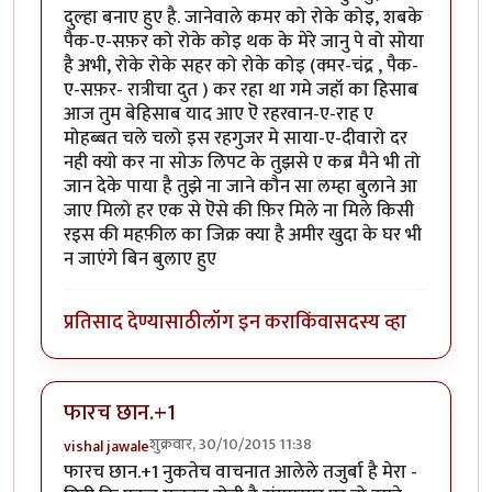
दुल्हा बनाए हुए है. जानेवाले कमर को रोके कोइ, शबके
पैक-ए-सफ़र को रोके कोइ थक के मेरे जानु पे वो सोया
है अभी, रोके रोके सहर को रोके कोइ (क्मर-चंद्र , पैक-
ए-सफ़र- रात्रीचा दुत ) कर रहा था गमे जहॉ का हिसाब
आज तुम बेहिसाब याद आए ऎ रहरवान-ए-राह ए
मोहब्बत चले चलो इस रहगुजर मे साया-ए-दीवारो दर
नही क्यो कर ना सोऊ लिपट के तुझसे ए कब्र मैने भी तो
जान देके पाया है तुझे ना जाने कौन सा लम्हा बुलाने आ
जाए मिलो हर एक से ऎसे की फ़िर मिले ना मिले किसी
रइस की महफ़ील का जिक्र क्या है अमीर खुदा के घर भी
न जाएंगे बिन बुलाए हुए
प्रतिसाद देण्यासाठी
लॉग इन करा
किंवा
सदस्य व्हा
फारच छान.+1
शुक्रवार, 30/10/2015 11:38
vishal jawale
फारच छान.+1 नुकतेच वाचनात आलेले तजुर्बा है मेरा -