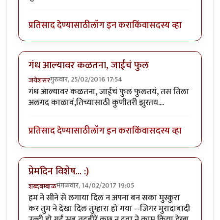
प्रतिसाद देण्यासाठी
लॉग इन करा
किंवा
सदस्य व्हा
गंध आल्यावर कळतना, जाईचं फुल
गुरुवार, 25/02/2016 17:54
जयेशसर
गंध आल्यावर कळतना, जाईचं फुल फुलतयं, तस तिला
अलगद काळावं,तिच्यासाठी कुणीतरी झुरतय....
प्रतिसाद देण्यासाठी
लॉग इन करा
किंवा
सदस्य व्हा
प्रेमदिन विशेष... :)
मंगळवार, 14/02/2017 19:05
शब्दबम्बाळ
हम ने सीने से लगाया दिल न अपना बन सका मुस्कुरा
कर तुम ने देखा दिल तुम्हारा हो गया --जिगर मुरादाबादी
उल्टी हो गईं सब तदबीरें कुछ न दवा ने काम किया देखा