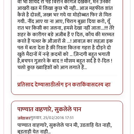
वो भी शायद रो पडे विरान कागज देखकर, मैने उनको
आखरी खत में लिखा कुछ भी नही... आज महफील शांत
कैसे है दोस्तों, जख्म भर गये या मोहोब्बत फिर से मिल
गयी.. नींद आए या ना आए, चिराग बुझा दिया करो, यूँ
रात भर किसी का जलना, हमसे देखा नहीं जाता....!!! तेरे
शहर के कारीगर बङे अजीब हैं ए दिल, काँच की मरम्मत
करते हैं पत्थर के औजारों से …! आवाज़ का लहज़ा इक
पल में बता देता है क़ी रिश्ता कितना गहरा है दौड़ने दो
खुले मैदानों में नन्हे क़दमों को ... ज़िन्दगी बहुत भगाती
है,बचपन गुज़रने के बाद !! मौसम बहुत सर्द है ऐ-दिल !
चलो कुछ ख्वाहिशों को आग लगाते हैं...
प्रतिसाद देण्यासाठी
लॉग इन करा
किंवा
सदस्य व्हा
पाण्यात वाहणारे, सुकलेले पान
गुरुवार, 25/02/2016 17:51
जयेशसर
पाण्यात वाहणारे, सुकलेले पान मी, उडताहि येत नाही,
बुडताही येत नाही...