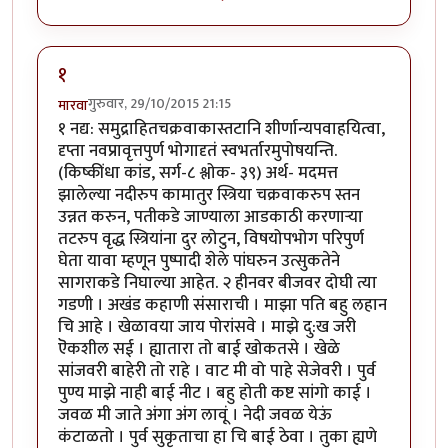
१
गुरुवार, 29/10/2015 21:15
मारवा
१ नद्य: समुद्राहितचक्रवाकास्तटानि शीर्णान्यपवाहयित्वा,
दृप्ता नवप्रावृत्तपुर्ण भोगादृतं स्वभर्तारमुपोषयन्ति.
(किष्कींधा कांड, सर्ग-८ श्लोक- ३९) अर्थ- मदमत्त
झालेल्या नदीरुप कामातुर स्त्रिया चक्रवाकरुप स्तन
उन्नत करुन, पतीकडे जाण्याला आडकाठी करणा‍र्‍या
तटरुप वृद्ध स्त्रियांना दुर लोटुन, विषयोपभोग परिपुर्ण
घेता यावा म्हणून पुष्पादी शेले पांघरुन उत्सुकतेने
सागराकडे निघाल्या आहेत. २ हीनवर बीजवर दोघी त्या
गडणी । अखंड कहाणी संसाराची । माझा पति बहु लहान
चि आहे । खेळावया जाय पोरांसवे । माझे दु:ख जरी
ऎकशील सई । ह्यातारा तो बाई खोकतसे । खेळे
सांजवरी बाहेरी तो राहे । वाट मी वो पाहे सेजेवरी । पुर्व
पुण्य माझे नाही बाई नीट । बहु होती कष्ट सांगो काई ।
जवळ मी जाते अंगा अंग लावूं । नेदी जवळ येऊं
कंटाळतो । पुर्व सुकृताचा हा चि बाई ठेवा । तुका ह्यणे