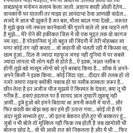
रचनाकार नाही माहिती, पण या ओळींचा उल्लेख आला की त्या
शब्दप्रभूंना मनोमन सलाम केला जातो. अशाच काही ओळी देतेय...
वाचकांनी भर घातली तर माझा हा आनंदाचा ठेवा आणखी वाढेल...
सजदे में आज भी झुकते है सर बस, मौला बदल गया देखो... जरूरत
है मुझे कुछ नये नफरत करनेवालों की पुराने वाले तो अब चाहने लगे
है मुझे.... मेरे रोने की हकीकत जिस में थी एक मुद्दत तक वो कागज
नम रहा... है परेशानियां युं तो बहुत सी जिंदगी में तेरी मोहब्बत सा
मगर कोई तंग नही करता.... वो कहानी थी चलती रही मै किस्सा था,
खत्म हुआं... दिल से ज्यादा महफूज जगह नही दुनियां मे पर सबसे
ज्यादा लापता भी लोग यही से होते है... ऐ इश्क, जन्नत नसीब न
होगी तुझे बडे मासूम लोगो को तूने बरबाद किया है.... शौक थे अपने-
अपने किसी ने इश्क किया... कोई जिंदा रहा... दीदार की तलब हो तो
नजरे जमाएं रखना क्योंकी नकाब हो या नसीब सरकता जरूर है...
छीन लेता है हर अजीज चीज मुझसे ऐ किस्मत के देवता, क्या तू भी
गरीब है... हवाएं हडताल पर है शायद आज तुम्हारी खुशबू नही
आयी... डुबे हुओ को हमने बिठाया था अपनी कश्ती में यारो... और
फिर कश्ती का बोझ कह कर हमे ही उतारा गया... कोई तो है मेरे
अंदर मुझे सम्भाले हुए... जो इतना बेकरार होते हुए भी बरकरार हूं...
जुबाँ न भी बोले तो मुश्किल नही फिक्र तब होती है जब खामोशी भी
बोलना छोड दे... वो भी आधी रात को निकलता है और मै भी ... फिर