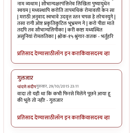
नाम व्यथाम | सौभाग्यक्षरपंक्तिरेव लिखिता पुष्यायुधेन
स्वयम | मध्यस्थापि करोति तापमधिकं रोमावली केन सा
| मराठी अनुवाद स्वभावे उदवृत्त स्तन चपळ हे लोचनयुगे |
तसा रागी ओष्ट प्रकृतिकुटिल भूभ्रमण गे | करो पीडा माते
तदपि तव सौभाग्यलिपीका | करी कष्टा मध्यस्थित
असुनियां रोमलतिका | श्लोक-१५ श्रुंगार-शतक - भर्तुहरि
प्रतिसाद देण्यासाठी
लॉग इन करा
किंवा
सदस्य व्हा
गुलजार
गुरुवार, 29/10/2015 23:11
चांदणे संदीप
वादा तो यही था कि कभी फिरसे मिलेंगे पूछने आया हू
की भूले तो नही! - गुलजार
प्रतिसाद देण्यासाठी
लॉग इन करा
किंवा
सदस्य व्हा