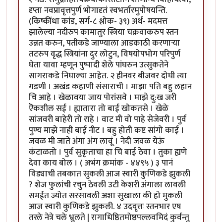
दृप्ता नवप्रावृत्तपुर्ण भोगादृतं स्वभर्तारमुपोषयन्ति.
(किष्कींधा कांड, सर्ग-८ श्लोक- ३९) अर्थ- मदमत्त
झालेल्या नदीरुप कामातुर स्त्रिया चक्रवाकरुप स्तन
उन्नत करुन, पतीकडे जाण्याला आडकाठी करणा‍र्‍या
तटरुप वृद्ध स्त्रियांना दुर लोटुन, विषयोपभोग परिपुर्ण
घेता यावा म्हणून पुष्पादी शेले पांघरुन उत्सुकतेने
सागराकडे निघाल्या आहेत. २ हीनवर बीजवर दोघी त्या
गडणी । अखंड कहाणी संसाराची । माझा पति बहु लहान
चि आहे । खेळावया जाय पोरांसवे । माझे दु:ख जरी
ऎकशील सई । ह्यातारा तो बाई खोकतसे । खेळे
सांजवरी बाहेरी तो राहे । वाट मी वो पाहे सेजेवरी । पुर्व
पुण्य माझे नाही बाई नीट । बहु होती कष्ट सांगो काई ।
जवळ मी जाते अंगा अंग लावूं । नेदी जवळ येऊं
कंटाळतो । पुर्व सुकृताचा हा चि बाई ठेवा । तुका ह्यणे
देवा काय बोल । ( अभंग क्रमांक - ४४९५ ) ३ पानं
विड्याची तबकात सुकली आज स्वारी कुणिकडे झुकली
? शेज फुलांची रचुन ठेवली उटी केशरी अंगाला लावली
समईत ज्योत सरसावली अशा सुखाला की हो मुकली
आज स्वारी कुणिकडे झुकली. ४ उदवृत्तः स्तनभार एष
तरले नेत्रे चले भ्रुलते | रागाधिष्ठितमोष्ठपल्लवमिदं कुर्वन्तु