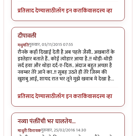
प्रतिसाद देण्यासाठी
लॉग इन करा
किंवा
सदस्य व्हा
दीपावली
गुरुवार, 05/11/2015 07:55
मधुमति
रौनके कहाँ दिखाई देती है अब पहले जैसी.. अखबारों के
इश्तेहार बताते हैं.. कोई त्योहार आया है..!! थोड़ी-थोड़ी
सर्द हवा और थोड़ा दर्द-ए-दिल.. अंदाज बहुत अच्छा है
नवम्बर तेरे आने का..!! सुबह उठते ही तेरे जिस्म की
खुशबु आई, शायद रात भर तूने मुझे खवाब मे देखा है…
प्रतिसाद देण्यासाठी
लॉग इन करा
किंवा
सदस्य व्हा
नव्या पंक्तींची भर घालतेय...
गुरुवार, 25/02/2016 14:30
माधुरी विनायक