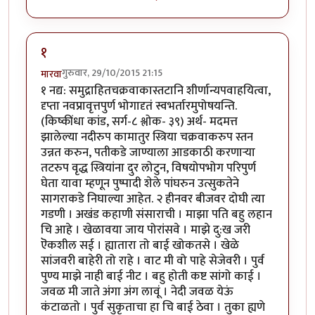
१
गुरुवार, 29/10/2015 21:15
मारवा
१ नद्य: समुद्राहितचक्रवाकास्तटानि शीर्णान्यपवाहयित्वा,
दृप्ता नवप्रावृत्तपुर्ण भोगादृतं स्वभर्तारमुपोषयन्ति.
(किष्कींधा कांड, सर्ग-८ श्लोक- ३९) अर्थ- मदमत्त
झालेल्या नदीरुप कामातुर स्त्रिया चक्रवाकरुप स्तन
उन्नत करुन, पतीकडे जाण्याला आडकाठी करणा‍र्‍या
तटरुप वृद्ध स्त्रियांना दुर लोटुन, विषयोपभोग परिपुर्ण
घेता यावा म्हणून पुष्पादी शेले पांघरुन उत्सुकतेने
सागराकडे निघाल्या आहेत. २ हीनवर बीजवर दोघी त्या
गडणी । अखंड कहाणी संसाराची । माझा पति बहु लहान
चि आहे । खेळावया जाय पोरांसवे । माझे दु:ख जरी
ऎकशील सई । ह्यातारा तो बाई खोकतसे । खेळे
सांजवरी बाहेरी तो राहे । वाट मी वो पाहे सेजेवरी । पुर्व
पुण्य माझे नाही बाई नीट । बहु होती कष्ट सांगो काई ।
जवळ मी जाते अंगा अंग लावूं । नेदी जवळ येऊं
कंटाळतो । पुर्व सुकृताचा हा चि बाई ठेवा । तुका ह्यणे