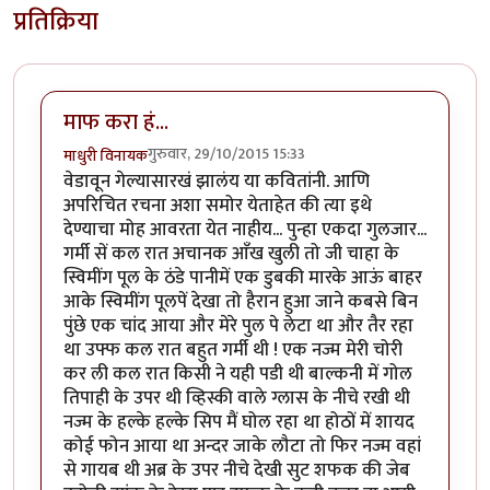
प्रतिक्रिया
माफ करा हं...
गुरुवार, 29/10/2015 15:33
माधुरी विनायक
वेडावून गेल्यासारखं झालंय या कवितांनी. आणि
अपरिचित रचना अशा समोर येताहेत की त्या इथे
देण्याचा मोह आवरता येत नाहीय... पुन्हा एकदा गुलजार...
गर्मी सें कल रात अचानक आँख खुली तो जी चाहा के
स्विमींग पूल के ठंडे पानीमें एक डुबकी मारके आऊं बाहर
आके स्विमींग पूलपें देखा तो हैरान हुआ जाने कबसे बिन
पुंछे एक चांद आया और मेरे पुल पे लेटा था और तैर रहा
था उफ्फ कल रात बहुत गर्मी थी ! एक नज्म मेरी चोरी
कर ली कल रात किसी ने यही पडी थी बाल्कनी में गोल
तिपाही के उपर थी व्हिस्की वाले ग्लास के नीचे रखी थी
नज्म के हल्के हल्के सिप मैं घोल रहा था होठों में शायद
कोई फोन आया था अन्दर जाके लौटा तो फिर नज्म वहां
से गायब थी अब्र के उपर नीचे देखी सुट शफक की जेब