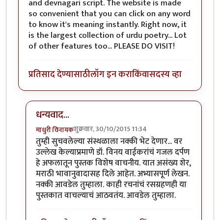
and devnagari script. The website is made
so convenient that you can click on any word
to know it's meaning instantly. Right now, it
is the largest collection of urdu poetry... Lot
of other features too... PLEASE DO VISIT!
प्रतिसाद देण्यासाठी
लॉग इन करा
किंवा
सदस्य व्हा
धन्यवाद...
शुक्रवार, 30/10/2015 11:34
माधुरी विनायक
In reply to
rekhta.org.... DO VISIT !!
by
झकास
तुम्ही सुचवलेल्या संस्थळाला नक्की भेट देणार... वर
उल्लेख केल्याप्रमाणे डॉ. विनय वाईकरांचं गजल दर्पण
हे अफलातून पुस्तक विशेष वाचनीय. यात असंख्य शेर,
मराठी भावानुवादासह दिले आहेत. अभ्यासपूर्ण लेखन.
नक्की आवडेल तुम्हाला. काही रचनांचं रसग्रहणही या
पुस्तकात वाचल्याचं आठवतंय. आवडेल तुम्हाला.