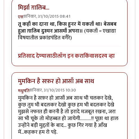
मिर्झा ग़ालिब...
शनिवार, 31/10/2015 08:41
एस
तू कहाँ का दाना था, किस हुनर में यकताँ था। बेसबब
हुआ ग़ालिब दुश्मन आसमाँ अपना॥
(यकताँ = एखाद्या
विषयातील प्रकांडपंडित वगैरे)
प्रतिसाद देण्यासाठी
लॉग इन करा
किंवा
सदस्य व्हा
मुमकिन है सफ़र हो आसाँ अब साथ
शनिवार, 31/10/2015 10:30
मधुमति
मुमकिन है सफ़र हो आसाँ अब साथ भी चलकर देखे,
कुछ तुम भी बदलकर देखो कुछ हम भी बदलकर देखे
मुझसे नफरत ही करनी है तो इरादे मजबूत रखना, जरा
सा भी चूके तो मोहब्बत हो जायेगी………!! पूछा था हाल
उन्हॊने बड़ी मुद्दतों के बाद... कुछ गिर गया है आँख
में...कहकर हम रो पड़े.