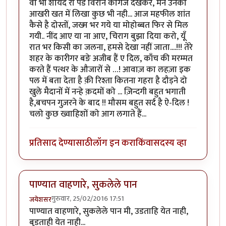
वो भी शायद रो पडे विरान कागज देखकर, मैने उनको
आखरी खत में लिखा कुछ भी नही... आज महफील शांत
कैसे है दोस्तों, जख्म भर गये या मोहोब्बत फिर से मिल
गयी.. नींद आए या ना आए, चिराग बुझा दिया करो, यूँ
रात भर किसी का जलना, हमसे देखा नहीं जाता....!!! तेरे
शहर के कारीगर बङे अजीब हैं ए दिल, काँच की मरम्मत
करते हैं पत्थर के औजारों से …! आवाज़ का लहज़ा इक
पल में बता देता है क़ी रिश्ता कितना गहरा है दौड़ने दो
खुले मैदानों में नन्हे क़दमों को ... ज़िन्दगी बहुत भगाती
है,बचपन गुज़रने के बाद !! मौसम बहुत सर्द है ऐ-दिल !
चलो कुछ ख्वाहिशों को आग लगाते हैं...
प्रतिसाद देण्यासाठी
लॉग इन करा
किंवा
सदस्य व्हा
पाण्यात वाहणारे, सुकलेले पान
गुरुवार, 25/02/2016 17:51
जयेशसर
पाण्यात वाहणारे, सुकलेले पान मी, उडताहि येत नाही,
बुडताही येत नाही...