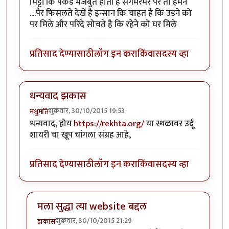
मिट्टी कि पकड मजबुत होती है संगमरमर पर तो हमने
....पैर फिसलते देखें है इन्सान कि चाहत है कि उडने को
पर मिले और परिंदे सोचते है कि रहेने को घर मिले
प्रतिसाद देण्यासाठी
लॉग इन करा
किंवा
सदस्य व्हा
धन्यवाद झकास
शुक्रवार, 30/10/2015 19:53
मधुमति
धन्यवाद, होय
https://rekhta.org/
या स्थळावर उर्दू
शायरी चा खूप चांगला संग्रह आहे,
प्रतिसाद देण्यासाठी
लॉग इन करा
किंवा
सदस्य व्हा
मला सुद्धा त्या website बद्दल
शुक्रवार, 30/10/2015 21:29
झकास