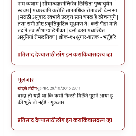
नाम व्यथाम | सौभाग्यक्षरपंक्तिरेव लिखिता पुष्यायुधेन
स्वयम | मध्यस्थापि करोति तापमधिकं रोमावली केन सा
| मराठी अनुवाद स्वभावे उदवृत्त स्तन चपळ हे लोचनयुगे |
तसा रागी ओष्ट प्रकृतिकुटिल भूभ्रमण गे | करो पीडा माते
तदपि तव सौभाग्यलिपीका | करी कष्टा मध्यस्थित
असुनियां रोमलतिका | श्लोक-१५ श्रुंगार-शतक - भर्तुहरि
प्रतिसाद देण्यासाठी
लॉग इन करा
किंवा
सदस्य व्हा
गुलजार
गुरुवार, 29/10/2015 23:11
चांदणे संदीप
वादा तो यही था कि कभी फिरसे मिलेंगे पूछने आया हू
की भूले तो नही! - गुलजार
प्रतिसाद देण्यासाठी
लॉग इन करा
किंवा
सदस्य व्हा