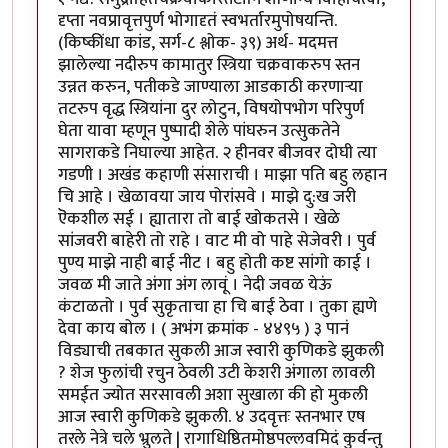
दृप्ता नवप्रावृत्तपुर्ण भोगादृतं स्वभर्तारमुपोषयन्ति.
(किष्कींधा कांड, सर्ग-८ श्लोक- ३९) अर्थ- मदमत्त
झालेल्या नदीरुप कामातुर स्त्रिया चक्रवाकरुप स्तन
उन्नत करुन, पतीकडे जाण्याला आडकाठी करणा‍र्‍या
तटरुप वृद्ध स्त्रियांना दुर लोटुन, विषयोपभोग परिपुर्ण
घेता यावा म्हणून पुष्पादी शेले पांघरुन उत्सुकतेने
सागराकडे निघाल्या आहेत. २ हीनवर बीजवर दोघी त्या
गडणी । अखंड कहाणी संसाराची । माझा पति बहु लहान
चि आहे । खेळावया जाय पोरांसवे । माझे दु:ख जरी
ऎकशील सई । ह्यातारा तो बाई खोकतसे । खेळे
सांजवरी बाहेरी तो राहे । वाट मी वो पाहे सेजेवरी । पुर्व
पुण्य माझे नाही बाई नीट । बहु होती कष्ट सांगो काई ।
जवळ मी जाते अंगा अंग लावूं । नेदी जवळ येऊं
कंटाळतो । पुर्व सुकृताचा हा चि बाई ठेवा । तुका ह्यणे
देवा काय बोल । ( अभंग क्रमांक - ४४९५ ) ३ पानं
विड्याची तबकात सुकली आज स्वारी कुणिकडे झुकली
? शेज फुलांची रचुन ठेवली उटी केशरी अंगाला लावली
समईत ज्योत सरसावली अशा सुखाला की हो मुकली
आज स्वारी कुणिकडे झुकली. ४ उदवृत्तः स्तनभार एष
तरले नेत्रे चले भ्रुलते | रागाधिष्ठितमोष्ठपल्लवमिदं कुर्वन्तु