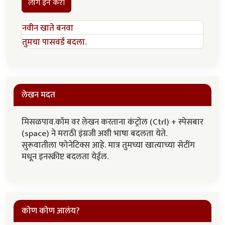
लॉग इन करा
नवीन खाते बनवा
तुमचा पासवर्ड बदला.
लेखन मदत
मिसळपाव.कॉम वर लेखन करताना कंट्रोल (Ctrl) + स्पेसबार
(space) ने मराठी इंग्रजी अशी भाषा बदलता येते.
सुरूवातीला फोनेटिक्स आहे. मात्र तुमच्या खात्याच्या सेटींग
मधून इनस्क्रीप्ट बदलता येईल.
कोण कोण आलंय?