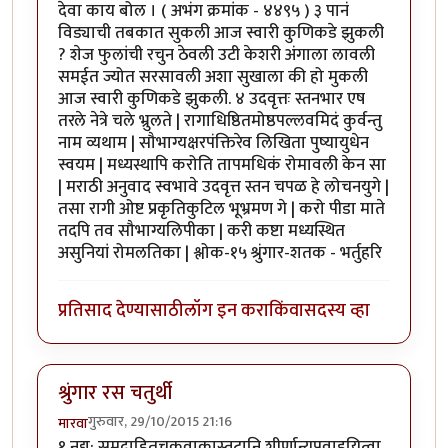
देवा काय बोल । ( अभंग क्रमांक - ४४९५ ) ३ पानं
विड्याची तबकात सुकली आज स्वारी कुणिकडे झुकली
? शेज फुलांची रचुन ठेवली उटी केशरी अंगाला लावली
समईत ज्योत सरसावली अशा सुखाला की हो मुकली
आज स्वारी कुणिकडे झुकली. ४ उदवृत्तः स्तनभार एष
तरले नेत्रे चले भ्रुलते | रागाधिष्ठितमोष्ठपल्लवमिदं कुर्वन्तु
नाम व्यथाम | सौभाग्यक्षरपंक्तिरेव लिखिता पुष्यायुधेन
स्वयम | मध्यस्थापि करोति तापमधिकं रोमावली केन सा
| मराठी अनुवाद स्वभावे उदवृत्त स्तन चपळ हे लोचनयुगे |
तसा रागी ओष्ट प्रकृतिकुटिल भूभ्रमण गे | करो पीडा माते
तदपि तव सौभाग्यलिपीका | करी कष्टा मध्यस्थित
असुनियां रोमलतिका | श्लोक-१५ श्रुंगार-शतक - भर्तुहरि
प्रतिसाद देण्यासाठी
लॉग इन करा
किंवा
सदस्य व्हा
श्रुंगार रस चतुर्थी
गुरुवार, 29/10/2015 21:16
मारवा
१ नद्य: समुद्राहितचक्रवाकास्तटानि शीर्णान्यपवाहयित्वा,