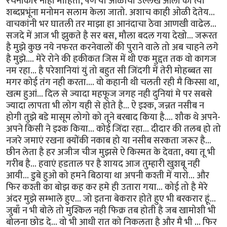
रचनाकार नाही माहिती, पण या ओळींचा उल्लेख आला की त्या
शब्दप्रभूंना मनोमन सलाम केला जातो. अशाच काही ओळी देतेय...
वाचकांनी भर घातली तर माझा हा आनंदाचा ठेवा आणखी वाढेल...
सजदे में आज भी झुकते है सर बस, मौला बदल गया देखो... जरूरत
है मुझे कुछ नये नफरत करनेवालों की पुराने वाले तो अब चाहने लगे
है मुझे.... मेरे रोने की हकीकत जिस में थी एक मुद्दत तक वो कागज
नम रहा... है परेशानियां युं तो बहुत सी जिंदगी में तेरी मोहब्बत सा
मगर कोई तंग नही करता.... वो कहानी थी चलती रही मै किस्सा था,
खत्म हुआं... दिल से ज्यादा महफूज जगह नही दुनियां मे पर सबसे
ज्यादा लापता भी लोग यही से होते है... ऐ इश्क, जन्नत नसीब न
होगी तुझे बडे मासूम लोगो को तूने बरबाद किया है.... शौक थे अपने-
अपने किसी ने इश्क किया... कोई जिंदा रहा... दीदार की तलब हो तो
नजरे जमाएं रखना क्योंकी नकाब हो या नसीब सरकता जरूर है...
छीन लेता है हर अजीज चीज मुझसे ऐ किस्मत के देवता, क्या तू भी
गरीब है... हवाएं हडताल पर है शायद आज तुम्हारी खुशबू नही
आयी... डुबे हुओ को हमने बिठाया था अपनी कश्ती में यारो... और
फिर कश्ती का बोझ कह कर हमे ही उतारा गया... कोई तो है मेरे
अंदर मुझे सम्भाले हुए... जो इतना बेकरार होते हुए भी बरकरार हूं...
जुबाँ न भी बोले तो मुश्किल नही फिक्र तब होती है जब खामोशी भी
बोलना छोड दे... वो भी आधी रात को निकलता है और मै भी ... फिर