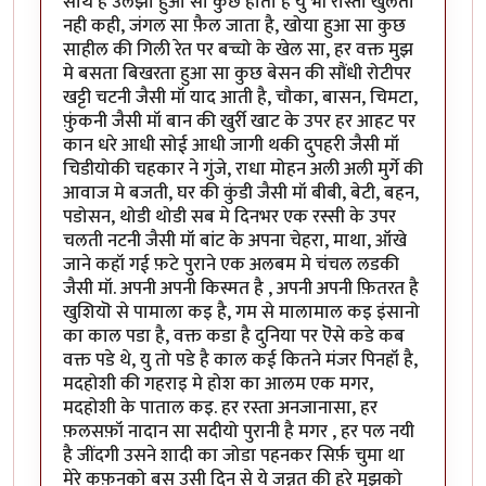
साथ है उलझा हुआ सा कुछ होता है यु भी रास्ता खुलता
नही कही, जंगल सा फ़ैल जाता है, खोया हुआ सा कुछ
साहील की गिली रेत पर बच्चो के खेल सा, हर वक्त मुझ
मे बसता बिखरता हुआ सा कुछ बेसन की सौंधी रोटीपर
खट्टी चटनी जैसी मॉ याद आती है, चौका, बासन, चिमटा,
फ़ुंकनी जैसी मॉ बान की खुर्री खाट के उपर हर आहट पर
कान धरे आधी सोई आधी जागी थकी दुपहरी जैसी मॉ
चिडीयोकी चहकार ने गुंजे, राधा मोहन अली अली मुर्गे की
आवाज मे बजती, घर की कुंडी जैसी मॉ बीबी, बेटी, बहन,
पडोसन, थोडी थोडी सब मे दिनभर एक रस्सी के उपर
चलती नटनी जैसी मॉ बांट के अपना चेहरा, माथा, ऑखे
जाने कहॉ गई फ़टे पुराने एक अलबम मे चंचल लडकी
जैसी मॉ. अपनी अपनी किस्मत है , अपनी अपनी फ़ितरत है
खुशियॊ से पामाला कइ है, गम से मालामाल कइ इंसानो
का काल पडा है, वक्त कडा है दुनिया पर ऎसे कडे कब
वक्त पडे थे, यु तो पडे है काल कई कितने मंजर पिनहॉ है,
मदहोशी की गहराइ मे होश का आलम एक मगर,
मदहोशी के पाताल कइ. हर रस्ता अनजानासा, हर
फ़लसफ़ॉ नादान सा सदीयो पुरानी है मगर , हर पल नयी
है जींदगी उसने शादी का जोडा पहनकर सिर्फ़ चुमा था
मेरे कफ़नको बस उसी दिन से ये जन्नत की हुरे मुझको