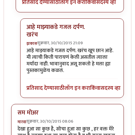
प्रतिसाद देण्यासाठी
लॉग इन करा
किंवा
सदस्य व्हा
आहे माझ्याकडे गजल दर्पण.
खरंच
शुक्रवार, 30/10/2015 21:09
झकास
In reply to
धन्यवाद...
by
माधुरी विनायक
आहे माझ्याकडे गजल दर्पण. खरंच खूप छान आहे.
मी त्याची किती पारायणं केली असतील त्याला
मर्यादा नाही. भावानुवाद असू शकतो हे मला ह्या
पुस्तकामुळेच कळलं.
प्रतिसाद देण्यासाठी
लॉग इन करा
किंवा
सदस्य व्हा
सम मोअर
शुक्रवार, 30/10/2015 08:06
मारवा
देखा हुआ सा कुछ है, सोचा हुआ सा कुछ , हर वक्त मेरे