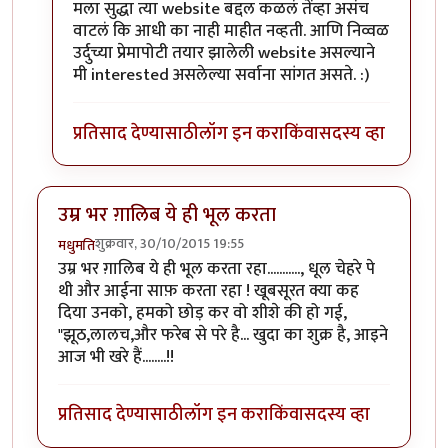
In reply to
धन्यवाद झकास
by
मधुमति
मला सुद्धा त्या website बद्दल कळलं तेंव्हा असंच
वाटलं कि आधी का नाही माहीत नव्हती. आणि निव्वळ
उर्दुच्या प्रेमापोटी तयार झालेली website असल्याने
मी interested असलेल्या सर्वाना सांगत असते. :)
प्रतिसाद देण्यासाठी
लॉग इन करा
किंवा
सदस्य व्हा
उम्र भर ग़ालिब ये ही भूल करता
शुक्रवार, 30/10/2015 19:55
मधुमति
उम्र भर ग़ालिब ये ही भूल करता रहा..........., धूल चेहरे पे
थी और आईना साफ़ करता रहा ! खूबसूरत क्या कह
दिया उनको, हमको छोड़ कर वो शीशे की हो गई,
"झूठ,लालच,और फरेब से परे है... खुदा का शुक्र है, आइने
आज भी खरे हैं........!!
प्रतिसाद देण्यासाठी
लॉग इन करा
किंवा
सदस्य व्हा