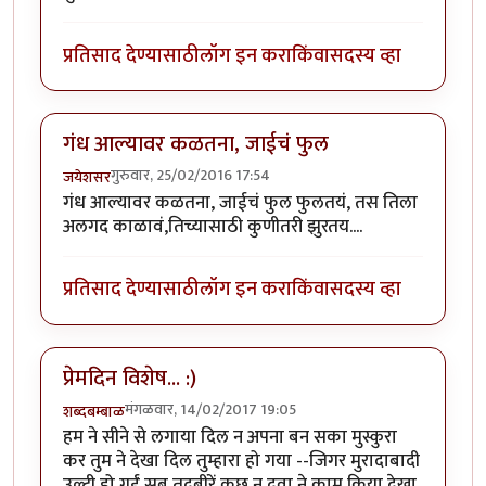
प्रतिसाद देण्यासाठी
लॉग इन करा
किंवा
सदस्य व्हा
गंध आल्यावर कळतना, जाईचं फुल
गुरुवार, 25/02/2016 17:54
जयेशसर
गंध आल्यावर कळतना, जाईचं फुल फुलतयं, तस तिला
अलगद काळावं,तिच्यासाठी कुणीतरी झुरतय....
प्रतिसाद देण्यासाठी
लॉग इन करा
किंवा
सदस्य व्हा
प्रेमदिन विशेष... :)
मंगळवार, 14/02/2017 19:05
शब्दबम्बाळ
हम ने सीने से लगाया दिल न अपना बन सका मुस्कुरा
कर तुम ने देखा दिल तुम्हारा हो गया --जिगर मुरादाबादी
उल्टी हो गईं सब तदबीरें कुछ न दवा ने काम किया देखा