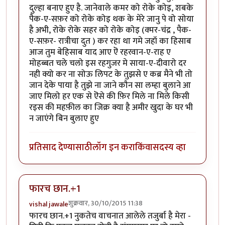
दुल्हा बनाए हुए है. जानेवाले कमर को रोके कोइ, शबके
पैक-ए-सफ़र को रोके कोइ थक के मेरे जानु पे वो सोया
है अभी, रोके रोके सहर को रोके कोइ (क्मर-चंद्र , पैक-
ए-सफ़र- रात्रीचा दुत ) कर रहा था गमे जहॉ का हिसाब
आज तुम बेहिसाब याद आए ऎ रहरवान-ए-राह ए
मोहब्बत चले चलो इस रहगुजर मे साया-ए-दीवारो दर
नही क्यो कर ना सोऊ लिपट के तुझसे ए कब्र मैने भी तो
जान देके पाया है तुझे ना जाने कौन सा लम्हा बुलाने आ
जाए मिलो हर एक से ऎसे की फ़िर मिले ना मिले किसी
रइस की महफ़ील का जिक्र क्या है अमीर खुदा के घर भी
न जाएंगे बिन बुलाए हुए
प्रतिसाद देण्यासाठी
लॉग इन करा
किंवा
सदस्य व्हा
फारच छान.+1
शुक्रवार, 30/10/2015 11:38
vishal jawale
फारच छान.+1 नुकतेच वाचनात आलेले तजुर्बा है मेरा -