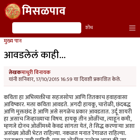
Skip to main content
मिसळपाव
शोध
शोध
मुख्य पान
आवडलेलं काही...
लेखक
माधुरी विनायक
यांनी शनिवार, 17/10/2015 16:59 या दिवशी प्रकाशित केले.
कविता हा अभिव्यक्तीचा सहजसोपा आणि तितकाच हवाहवासा
आविष्कार. मला कविता आवडते. अगदी हायकू, चारोळी, छंदबद्ध
आणि मुक्तछंद हे आणि असे सगळेच प्रकार आवडतात. उर्दू शायरी
हा असाच जिव्हाळ्याचा विषय. हायकू तीन ओळींचा, त्याहून कमी,
म्हणजे दोनच ओळींमध्ये केवढं सांगता येतं, ते सिद्ध करणाऱ्या अशा
असंख्य ओळी भेटत राहिल्या. नकळत मनात रेंगाळत राहिल्या.