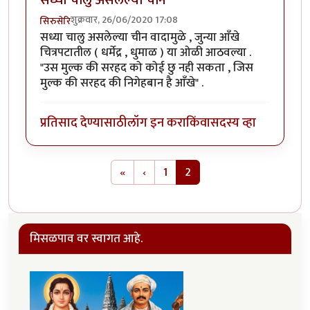
सध्या चालु असलेल्या चीन
शुक्रवार, 26/06/2020 17:08
सिरुसेरि
सध्या चालु असलेल्या चीन वादामुळे , जुन्या आँखे
चित्रपटातील ( धर्मेद्र , धुमाळ ) या ओळी आठवल्या .
"उस मुल्क की सरहद को कोई छु नही सकता , जिस
मुल्क की सरहद की निगेहबान है आँखे" .
प्रतिसाद देण्यासाठी
लॉग इन करा
किंवा
सदस्य व्हा
Pagination
First page
Previous page
«
‹
1
2
मिसळपाव वर स्वागत आहे.