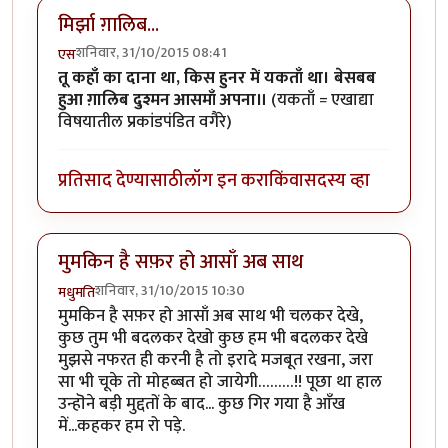
मिर्झा ग़ालिब...
शनिवार, 31/10/2015 08:41
एस
तू कहाँ का दाना था, किस हुनर में यकताँ था। बेसबब
हुआ ग़ालिब दुश्मन आसमाँ अपना॥
(यकताँ = एखाद्या
विषयातील प्रकांडपंडित वगैरे)
प्रतिसाद देण्यासाठी
लॉग इन करा
किंवा
सदस्य व्हा
मुमकिन है सफ़र हो आसाँ अब साथ
शनिवार, 31/10/2015 10:30
मधुमति
मुमकिन है सफ़र हो आसाँ अब साथ भी चलकर देखे,
कुछ तुम भी बदलकर देखो कुछ हम भी बदलकर देखे
मुझसे नफरत ही करनी है तो इरादे मजबूत रखना, जरा
सा भी चूके तो मोहब्बत हो जायेगी………!! पूछा था हाल
उन्हॊने बड़ी मुद्दतों के बाद... कुछ गिर गया है आँख
में...कहकर हम रो पड़े.