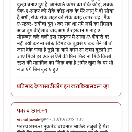
दुल्हा बनाए हुए है. जानेवाले कमर को रोके कोइ, शबके
पैक-ए-सफ़र को रोके कोइ थक के मेरे जानु पे वो सोया
है अभी, रोके रोके सहर को रोके कोइ (क्मर-चंद्र , पैक-
ए-सफ़र- रात्रीचा दुत ) कर रहा था गमे जहॉ का हिसाब
आज तुम बेहिसाब याद आए ऎ रहरवान-ए-राह ए
मोहब्बत चले चलो इस रहगुजर मे साया-ए-दीवारो दर
नही क्यो कर ना सोऊ लिपट के तुझसे ए कब्र मैने भी तो
जान देके पाया है तुझे ना जाने कौन सा लम्हा बुलाने आ
जाए मिलो हर एक से ऎसे की फ़िर मिले ना मिले किसी
रइस की महफ़ील का जिक्र क्या है अमीर खुदा के घर भी
न जाएंगे बिन बुलाए हुए
प्रतिसाद देण्यासाठी
लॉग इन करा
किंवा
सदस्य व्हा
फारच छान.+1
शुक्रवार, 30/10/2015 11:38
vishal jawale
फारच छान.+1 नुकतेच वाचनात आलेले तजुर्बा है मेरा -