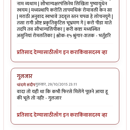
नाम व्यथाम | सौभाग्यक्षरपंक्तिरेव लिखिता पुष्यायुधेन
स्वयम | मध्यस्थापि करोति तापमधिकं रोमावली केन सा
| मराठी अनुवाद स्वभावे उदवृत्त स्तन चपळ हे लोचनयुगे |
तसा रागी ओष्ट प्रकृतिकुटिल भूभ्रमण गे | करो पीडा माते
तदपि तव सौभाग्यलिपीका | करी कष्टा मध्यस्थित
असुनियां रोमलतिका | श्लोक-१५ श्रुंगार-शतक - भर्तुहरि
प्रतिसाद देण्यासाठी
लॉग इन करा
किंवा
सदस्य व्हा
गुलजार
गुरुवार, 29/10/2015 23:11
चांदणे संदीप
वादा तो यही था कि कभी फिरसे मिलेंगे पूछने आया हू
की भूले तो नही! - गुलजार
प्रतिसाद देण्यासाठी
लॉग इन करा
किंवा
सदस्य व्हा