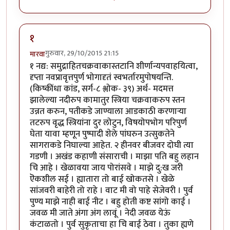
१
गुरुवार, 29/10/2015 21:15
मारवा
१ नद्य: समुद्राहितचक्रवाकास्तटानि शीर्णान्यपवाहयित्वा,
दृप्ता नवप्रावृत्तपुर्ण भोगादृतं स्वभर्तारमुपोषयन्ति.
(किष्कींधा कांड, सर्ग-८ श्लोक- ३९) अर्थ- मदमत्त
झालेल्या नदीरुप कामातुर स्त्रिया चक्रवाकरुप स्तन
उन्नत करुन, पतीकडे जाण्याला आडकाठी करणा‍र्‍या
तटरुप वृद्ध स्त्रियांना दुर लोटुन, विषयोपभोग परिपुर्ण
घेता यावा म्हणून पुष्पादी शेले पांघरुन उत्सुकतेने
सागराकडे निघाल्या आहेत. २ हीनवर बीजवर दोघी त्या
गडणी । अखंड कहाणी संसाराची । माझा पति बहु लहान
चि आहे । खेळावया जाय पोरांसवे । माझे दु:ख जरी
ऎकशील सई । ह्यातारा तो बाई खोकतसे । खेळे
सांजवरी बाहेरी तो राहे । वाट मी वो पाहे सेजेवरी । पुर्व
पुण्य माझे नाही बाई नीट । बहु होती कष्ट सांगो काई ।
जवळ मी जाते अंगा अंग लावूं । नेदी जवळ येऊं
कंटाळतो । पुर्व सुकृताचा हा चि बाई ठेवा । तुका ह्यणे