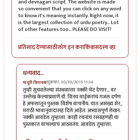
and devnagari script. The website is made
so convenient that you can click on any word
to know it's meaning instantly. Right now, it
is the largest collection of urdu poetry... Lot
of other features too... PLEASE DO VISIT!
प्रतिसाद देण्यासाठी
लॉग इन करा
किंवा
सदस्य व्हा
धन्यवाद...
शुक्रवार, 30/10/2015 11:34
माधुरी विनायक
In reply to
rekhta.org.... DO VISIT !!
by
झकास
तुम्ही सुचवलेल्या संस्थळाला नक्की भेट देणार... वर
उल्लेख केल्याप्रमाणे डॉ. विनय वाईकरांचं गजल दर्पण
हे अफलातून पुस्तक विशेष वाचनीय. यात असंख्य शेर,
मराठी भावानुवादासह दिले आहेत. अभ्यासपूर्ण लेखन.
नक्की आवडेल तुम्हाला. काही रचनांचं रसग्रहणही या
पुस्तकात वाचल्याचं आठवतंय. आवडेल तुम्हाला.