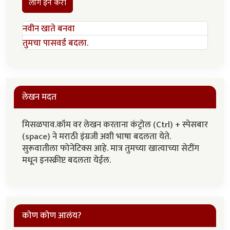
लॉग इन करा
नवीन खाते बनवा
तुमचा पासवर्ड बदला.
लेखन मदत
मिसळपाव.कॉम वर लेखन करताना कंट्रोल (Ctrl) + स्पेसबार
(space) ने मराठी इंग्रजी अशी भाषा बदलता येते.
सुरूवातीला फोनेटिक्स आहे. मात्र तुमच्या खात्याच्या सेटींग
मधून इनस्क्रीप्ट बदलता येईल.
कोण कोण आलंय?