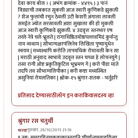
देवा काय बोल । ( अभंग क्रमांक - ४४९५ ) ३ पानं
विड्याची तबकात सुकली आज स्वारी कुणिकडे झुकली
? शेज फुलांची रचुन ठेवली उटी केशरी अंगाला लावली
समईत ज्योत सरसावली अशा सुखाला की हो मुकली
आज स्वारी कुणिकडे झुकली. ४ उदवृत्तः स्तनभार एष
तरले नेत्रे चले भ्रुलते | रागाधिष्ठितमोष्ठपल्लवमिदं कुर्वन्तु
नाम व्यथाम | सौभाग्यक्षरपंक्तिरेव लिखिता पुष्यायुधेन
स्वयम | मध्यस्थापि करोति तापमधिकं रोमावली केन सा
| मराठी अनुवाद स्वभावे उदवृत्त स्तन चपळ हे लोचनयुगे |
तसा रागी ओष्ट प्रकृतिकुटिल भूभ्रमण गे | करो पीडा माते
तदपि तव सौभाग्यलिपीका | करी कष्टा मध्यस्थित
असुनियां रोमलतिका | श्लोक-१५ श्रुंगार-शतक - भर्तुहरि
प्रतिसाद देण्यासाठी
लॉग इन करा
किंवा
सदस्य व्हा
श्रुंगार रस चतुर्थी
गुरुवार, 29/10/2015 21:16
मारवा
१ नद्य: समुद्राहितचक्रवाकास्तटानि शीर्णान्यपवाहयित्वा,