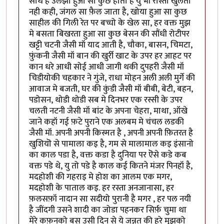
साथ है उलझा हुआ सा कुछ होता है यु भी रास्ता खुलता
नही कही, जंगल सा फ़ैल जाता है, खोया हुआ सा कुछ
साहील की गिली रेत पर बच्चो के खेल सा, हर वक्त मुझ
मे बसता बिखरता हुआ सा कुछ बेसन की सौंधी रोटीपर
खट्टी चटनी जैसी मॉ याद आती है, चौका, बासन, चिमटा,
फ़ुंकनी जैसी मॉ बान की खुर्री खाट के उपर हर आहट पर
कान धरे आधी सोई आधी जागी थकी दुपहरी जैसी मॉ
चिडीयोकी चहकार ने गुंजे, राधा मोहन अली अली मुर्गे की
आवाज मे बजती, घर की कुंडी जैसी मॉ बीबी, बेटी, बहन,
पडोसन, थोडी थोडी सब मे दिनभर एक रस्सी के उपर
चलती नटनी जैसी मॉ बांट के अपना चेहरा, माथा, ऑखे
जाने कहॉ गई फ़टे पुराने एक अलबम मे चंचल लडकी
जैसी मॉ. अपनी अपनी किस्मत है , अपनी अपनी फ़ितरत है
खुशियॊ से पामाला कइ है, गम से मालामाल कइ इंसानो
का काल पडा है, वक्त कडा है दुनिया पर ऎसे कडे कब
वक्त पडे थे, यु तो पडे है काल कई कितने मंजर पिनहॉ है,
मदहोशी की गहराइ मे होश का आलम एक मगर,
मदहोशी के पाताल कइ. हर रस्ता अनजानासा, हर
फ़लसफ़ॉ नादान सा सदीयो पुरानी है मगर , हर पल नयी
है जींदगी उसने शादी का जोडा पहनकर सिर्फ़ चुमा था
मेरे कफ़नको बस उसी दिन से ये जन्नत की हुरे मुझको