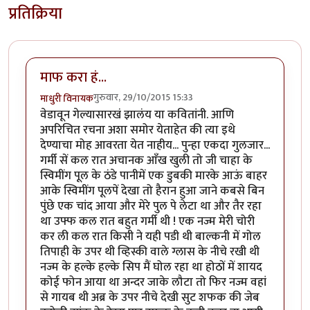
प्रतिक्रिया
माफ करा हं...
गुरुवार, 29/10/2015 15:33
माधुरी विनायक
वेडावून गेल्यासारखं झालंय या कवितांनी. आणि
अपरिचित रचना अशा समोर येताहेत की त्या इथे
देण्याचा मोह आवरता येत नाहीय... पुन्हा एकदा गुलजार...
गर्मी सें कल रात अचानक आँख खुली तो जी चाहा के
स्विमींग पूल के ठंडे पानीमें एक डुबकी मारके आऊं बाहर
आके स्विमींग पूलपें देखा तो हैरान हुआ जाने कबसे बिन
पुंछे एक चांद आया और मेरे पुल पे लेटा था और तैर रहा
था उफ्फ कल रात बहुत गर्मी थी ! एक नज्म मेरी चोरी
कर ली कल रात किसी ने यही पडी थी बाल्कनी में गोल
तिपाही के उपर थी व्हिस्की वाले ग्लास के नीचे रखी थी
नज्म के हल्के हल्के सिप मैं घोल रहा था होठों में शायद
कोई फोन आया था अन्दर जाके लौटा तो फिर नज्म वहां
से गायब थी अब्र के उपर नीचे देखी सुट शफक की जेब