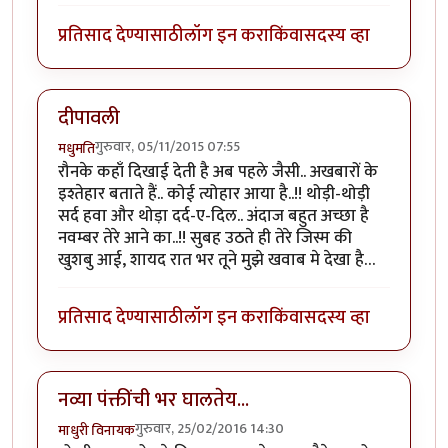
प्रतिसाद देण्यासाठी
लॉग इन करा
किंवा
सदस्य व्हा
दीपावली
गुरुवार, 05/11/2015 07:55
मधुमति
रौनके कहाँ दिखाई देती है अब पहले जैसी.. अखबारों के
इश्तेहार बताते हैं.. कोई त्योहार आया है..!! थोड़ी-थोड़ी
सर्द हवा और थोड़ा दर्द-ए-दिल.. अंदाज बहुत अच्छा है
नवम्बर तेरे आने का..!! सुबह उठते ही तेरे जिस्म की
खुशबु आई, शायद रात भर तूने मुझे खवाब मे देखा है…
प्रतिसाद देण्यासाठी
लॉग इन करा
किंवा
सदस्य व्हा
नव्या पंक्तींची भर घालतेय...
गुरुवार, 25/02/2016 14:30
माधुरी विनायक