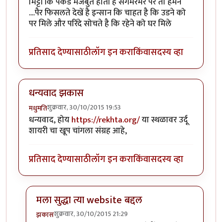
मिट्टी कि पकड मजबुत होती है संगमरमर पर तो हमने
....पैर फिसलते देखें है इन्सान कि चाहत है कि उडने को
पर मिले और परिंदे सोचते है कि रहेने को घर मिले
प्रतिसाद देण्यासाठी
लॉग इन करा
किंवा
सदस्य व्हा
धन्यवाद झकास
शुक्रवार, 30/10/2015 19:53
मधुमति
धन्यवाद, होय
https://rekhta.org/
या स्थळावर उर्दू
शायरी चा खूप चांगला संग्रह आहे,
प्रतिसाद देण्यासाठी
लॉग इन करा
किंवा
सदस्य व्हा
मला सुद्धा त्या website बद्दल
शुक्रवार, 30/10/2015 21:29
झकास