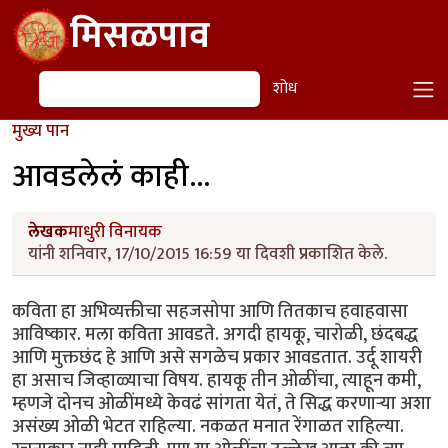
Skip to main content
मिसळपाव
शोध
शोध
मुख्य पान
आवडलेलं काही...
लेखक
माधुरी विनायक
यांनी शनिवार, 17/10/2015 16:59 या दिवशी प्रकाशित केले.
कविता हा अभिव्यक्तीचा सहजसोपा आणि तितकाच हवाहवासा
आविष्कार. मला कविता आवडते. अगदी हायकू, चारोळी, छंदबद्ध
आणि मुक्तछंद हे आणि असे सगळेच प्रकार आवडतात. उर्दू शायरी
हा असाच जिव्हाळ्याचा विषय. हायकू तीन ओळींचा, त्याहून कमी,
म्हणजे दोनच ओळींमध्ये केवढं सांगता येतं, ते सिद्ध करणाऱ्या अशा
असंख्य ओळी भेटत राहिल्या. नकळत मनात रेंगाळत राहिल्या.