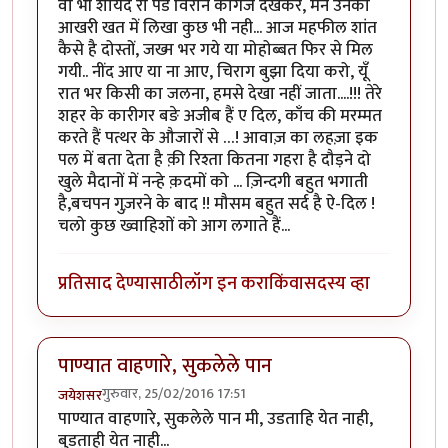
वो भी शायद रो पडे विरान कागज देखकर, मैने उनको
आखरी खत में लिखा कुछ भी नही... आज महफील शांत
कैसे है दोस्तों, जख्म भर गये या मोहोब्बत फिर से मिल
गयी.. नींद आए या ना आए, चिराग बुझा दिया करो, यूँ
रात भर किसी का जलना, हमसे देखा नहीं जाता....!!! तेरे
शहर के कारीगर बङे अजीब हैं ए दिल, काँच की मरम्मत
करते हैं पत्थर के औजारों से …! आवाज़ का लहज़ा इक
पल में बता देता है क़ी रिश्ता कितना गहरा है दौड़ने दो
खुले मैदानों में नन्हे क़दमों को ... ज़िन्दगी बहुत भगाती
है,बचपन गुज़रने के बाद !! मौसम बहुत सर्द है ऐ-दिल !
चलो कुछ ख्वाहिशों को आग लगाते हैं...
प्रतिसाद देण्यासाठी
लॉग इन करा
किंवा
सदस्य व्हा
पाण्यात वाहणारे, सुकलेले पान
गुरुवार, 25/02/2016 17:51
जयेशसर
पाण्यात वाहणारे, सुकलेले पान मी, उडताहि येत नाही,
बुडताही येत नाही...