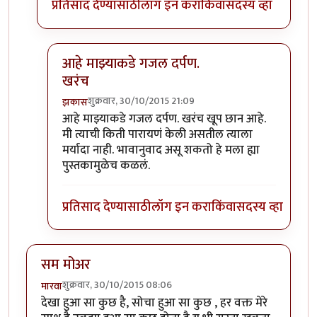
प्रतिसाद देण्यासाठी
लॉग इन करा
किंवा
सदस्य व्हा
आहे माझ्याकडे गजल दर्पण.
खरंच
शुक्रवार, 30/10/2015 21:09
झकास
In reply to
धन्यवाद...
by
माधुरी विनायक
आहे माझ्याकडे गजल दर्पण. खरंच खूप छान आहे.
मी त्याची किती पारायणं केली असतील त्याला
मर्यादा नाही. भावानुवाद असू शकतो हे मला ह्या
पुस्तकामुळेच कळलं.
प्रतिसाद देण्यासाठी
लॉग इन करा
किंवा
सदस्य व्हा
सम मोअर
शुक्रवार, 30/10/2015 08:06
मारवा
देखा हुआ सा कुछ है, सोचा हुआ सा कुछ , हर वक्त मेरे