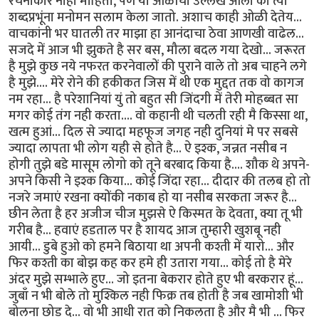
रचनाकार नाही माहिती, पण या ओळींचा उल्लेख आला की त्या
शब्दप्रभूंना मनोमन सलाम केला जातो. अशाच काही ओळी देतेय...
वाचकांनी भर घातली तर माझा हा आनंदाचा ठेवा आणखी वाढेल...
सजदे में आज भी झुकते है सर बस, मौला बदल गया देखो... जरूरत
है मुझे कुछ नये नफरत करनेवालों की पुराने वाले तो अब चाहने लगे
है मुझे.... मेरे रोने की हकीकत जिस में थी एक मुद्दत तक वो कागज
नम रहा... है परेशानियां युं तो बहुत सी जिंदगी में तेरी मोहब्बत सा
मगर कोई तंग नही करता.... वो कहानी थी चलती रही मै किस्सा था,
खत्म हुआं... दिल से ज्यादा महफूज जगह नही दुनियां मे पर सबसे
ज्यादा लापता भी लोग यही से होते है... ऐ इश्क, जन्नत नसीब न
होगी तुझे बडे मासूम लोगो को तूने बरबाद किया है.... शौक थे अपने-
अपने किसी ने इश्क किया... कोई जिंदा रहा... दीदार की तलब हो तो
नजरे जमाएं रखना क्योंकी नकाब हो या नसीब सरकता जरूर है...
छीन लेता है हर अजीज चीज मुझसे ऐ किस्मत के देवता, क्या तू भी
गरीब है... हवाएं हडताल पर है शायद आज तुम्हारी खुशबू नही
आयी... डुबे हुओ को हमने बिठाया था अपनी कश्ती में यारो... और
फिर कश्ती का बोझ कह कर हमे ही उतारा गया... कोई तो है मेरे
अंदर मुझे सम्भाले हुए... जो इतना बेकरार होते हुए भी बरकरार हूं...
जुबाँ न भी बोले तो मुश्किल नही फिक्र तब होती है जब खामोशी भी
बोलना छोड दे... वो भी आधी रात को निकलता है और मै भी ... फिर