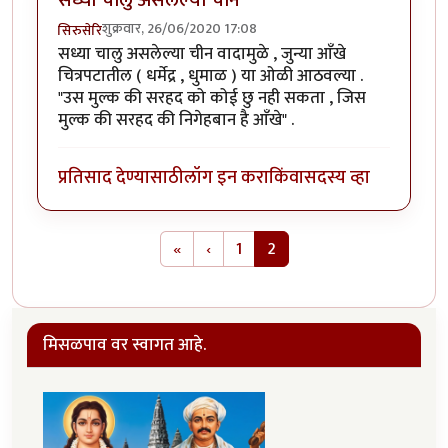
सध्या चालु असलेल्या चीन
शुक्रवार, 26/06/2020 17:08
सिरुसेरि
सध्या चालु असलेल्या चीन वादामुळे , जुन्या आँखे
चित्रपटातील ( धर्मेद्र , धुमाळ ) या ओळी आठवल्या .
"उस मुल्क की सरहद को कोई छु नही सकता , जिस
मुल्क की सरहद की निगेहबान है आँखे" .
प्रतिसाद देण्यासाठी
लॉग इन करा
किंवा
सदस्य व्हा
Pagination
First page
Previous page
«
‹
1
2
मिसळपाव वर स्वागत आहे.