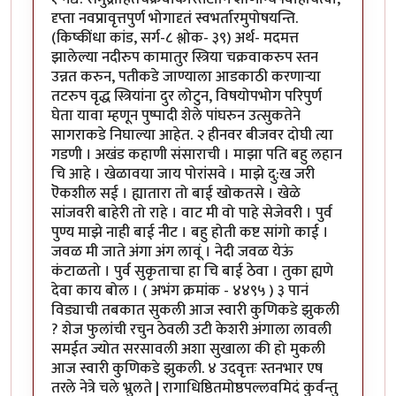
दृप्ता नवप्रावृत्तपुर्ण भोगादृतं स्वभर्तारमुपोषयन्ति.
(किष्कींधा कांड, सर्ग-८ श्लोक- ३९) अर्थ- मदमत्त
झालेल्या नदीरुप कामातुर स्त्रिया चक्रवाकरुप स्तन
उन्नत करुन, पतीकडे जाण्याला आडकाठी करणा‍र्‍या
तटरुप वृद्ध स्त्रियांना दुर लोटुन, विषयोपभोग परिपुर्ण
घेता यावा म्हणून पुष्पादी शेले पांघरुन उत्सुकतेने
सागराकडे निघाल्या आहेत. २ हीनवर बीजवर दोघी त्या
गडणी । अखंड कहाणी संसाराची । माझा पति बहु लहान
चि आहे । खेळावया जाय पोरांसवे । माझे दु:ख जरी
ऎकशील सई । ह्यातारा तो बाई खोकतसे । खेळे
सांजवरी बाहेरी तो राहे । वाट मी वो पाहे सेजेवरी । पुर्व
पुण्य माझे नाही बाई नीट । बहु होती कष्ट सांगो काई ।
जवळ मी जाते अंगा अंग लावूं । नेदी जवळ येऊं
कंटाळतो । पुर्व सुकृताचा हा चि बाई ठेवा । तुका ह्यणे
देवा काय बोल । ( अभंग क्रमांक - ४४९५ ) ३ पानं
विड्याची तबकात सुकली आज स्वारी कुणिकडे झुकली
? शेज फुलांची रचुन ठेवली उटी केशरी अंगाला लावली
समईत ज्योत सरसावली अशा सुखाला की हो मुकली
आज स्वारी कुणिकडे झुकली. ४ उदवृत्तः स्तनभार एष
तरले नेत्रे चले भ्रुलते | रागाधिष्ठितमोष्ठपल्लवमिदं कुर्वन्तु