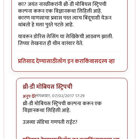
का? जयंत नारळीकरांनी थ्री-डी मोबियस स्ट्रिपची
कल्पना करून एक विज्ञानकथा लिहिली आहे.
कारण माणसाचा प्रवास परत त्याच बिंदूपाशी येऊन
थांबतो हे मला पुरते पटले आहे.
यावरून डोरिस लेसिंग या लेखिकेची आठवण झाली.
तिच्या लेखनात ही थीम वारंवार येते.
प्रतिसाद देण्यासाठी
लॉग इन करा
किंवा
सदस्य व्हा
थ्री-डी मोबियस स्ट्रिपची
मंगळवार, 07/02/2017 17:29
अनुप ढेरे
In reply to
आता यावरुन जर एखादी मुंगी
by
आदूबाळ
थ्री-डी मोबियस स्ट्रिपची कल्पना करून एक
विज्ञानकथा लिहिली आहे.
उजव्या सोंडेचा गणपती राईट?