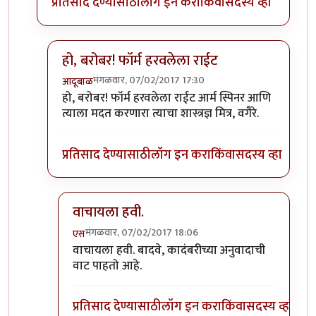
प्रतिसाद देण्यासाठी
लॉग इन करा
किंवा
सदस्य व्हा
हो, बरोबर! फॉर्म हरवलेला राईट
मंगळवार, 07/02/2017 17:30
आदूबाळ
In reply to
थ्री-डी मोबियस स्ट्रिपची
by
अनुप ढेरे
हो, बरोबर! फॉर्म हरवलेला राईट आर्म स्पिनर आणि
त्याला मदत करणारा त्याचा शास्त्रज्ञ मित्र, वगैरे.
प्रतिसाद देण्यासाठी
लॉग इन करा
किंवा
सदस्य व्हा
वाचायला हवी.
मंगळवार, 07/02/2017 18:06
एस
In reply to
हो, बरोबर! फॉर्म हरवलेला राईट
by
आदूबाळ
वाचायला हवी. बादवे, कादंबरीच्या अनुवादाची
वाट पाहतो आहे.
प्रतिसाद देण्यासाठी
लॉग इन करा
किंवा
सदस्य व्हा