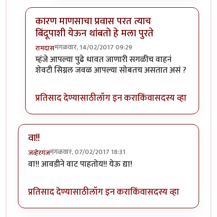
कारण माणसाचा प्रवास परत त्याच
बिंदूपाशी येऊन थांबतो हे मला पुरते
मंगळवार, 14/02/2017 09:29
रामदास
In reply to
आता यावरुन जर एखादी मुंगी
by
आदूबाळ
म्हंजे आपल्या पुढे धावत जाणारी सगळीच वाहनं
शेवटी सिग्नल जवळ आपल्या सोबतच असतात असं ?
प्रतिसाद देण्यासाठी
लॉग इन करा
किंवा
सदस्य व्हा
वा!!
मंगळवार, 07/02/2017 18:31
जव्हेरगंज
वा!! आवडीने वाट पाहतोय!! येऊ द्या!
प्रतिसाद देण्यासाठी
लॉग इन करा
किंवा
सदस्य व्हा