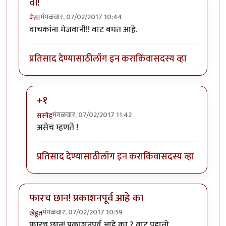
वा!
मंगळवार, 07/02/2017 10:44
पैसा
वाचकांना मेजवानी!! वाट बघत आहे.
प्रतिसाद देण्यासाठी
लॉग इन करा
किंवा
सदस्य व्हा
+१
मंगळवार, 07/02/2017 11:42
सस्नेह
In reply to
वा!
by
पैसा
असेच म्हणते !
प्रतिसाद देण्यासाठी
लॉग इन करा
किंवा
सदस्य व्हा
फारच छान! प्रकाशनपूर्व आहे का
मंगळवार, 07/02/2017 10:59
खेडूत
फारच छान! प्रकाशनपूर्व आहे का ? वाट पहातो.