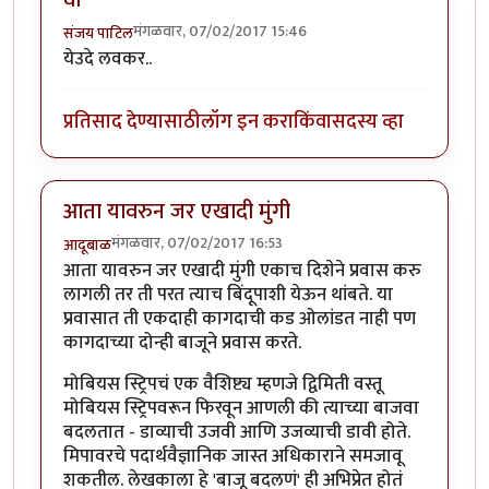
वा
मंगळवार, 07/02/2017 15:46
संजय पाटिल
येउदे लवकर..
प्रतिसाद देण्यासाठी
लॉग इन करा
किंवा
सदस्य व्हा
आता यावरुन जर एखादी मुंगी
मंगळवार, 07/02/2017 16:53
आदूबाळ
आता यावरुन जर एखादी मुंगी एकाच दिशेने प्रवास करु
लागली तर ती परत त्याच बिंदूपाशी येऊन थांबते. या
प्रवासात ती एकदाही कागदाची कड ओलांडत नाही पण
कागदाच्या दोन्ही बाजूने प्रवास करते.
मोबियस स्ट्रिपचं एक वैशिष्ट्य म्हणजे द्विमिती वस्तू
मोबियस स्ट्रिपवरून फिरवून आणली की त्याच्या बाजवा
बदलतात - डाव्याची उजवी आणि उजव्याची डावी होते.
मिपावरचे पदार्थवैज्ञानिक जास्त अधिकाराने समजावू
शकतील. लेखकाला हे 'बाजू बदलणं' ही अभिप्रेत होतं