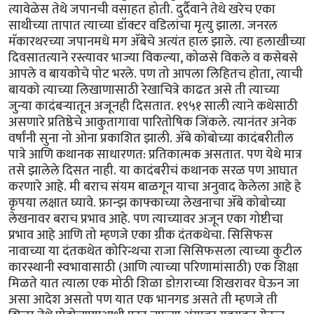
त्यावेळेस तेथे जपानची वसाहत होती. दुर्दैवाने तेथे खरेच एका
साथीच्या तापात त्याच्या डॉक्टर वडिलांचा मृत्यु झाला. जनरल
मॅकारथरच्या जपानमधे मग ॲबेचे अत्यंत हाल झाले. त्या हलाखीच्या
दिवसातत्याने रस्त्यावर भाज्या विकल्या, कोळसे विकले व कसेबसे
आपले व बायकोचे पोट भरले. पण तो आपला लिहितच होता, त्याची
बायको त्याच्या लिखाणासाठी रेखाचित्रे काढत असे ती त्याच्या
जुन्या कादंबऱ्यातून अजूनही दिसतात. १९५१ साली त्याने कथेसाठी
असणारे प्रतिष्ठेचे आकुतागावा पारितोषिक जिंकले. त्यानंतर अनेक
वर्षांनी सुना नो ओना प्रकाशित झाली. ॲबे कोबोच्या कादंबरीतील
पात्रे आणि कथानक साधारणत: प्रतिकात्मक असतात. पण येथे मात्र
तसे झालेले दिसत नाही. या कादंबरीचं कथानक सरळ पण आघात
करणारे आहे. मी बराच संयम बाळगून याचा अनुवाद केलेला आहे हे
कृपया लक्षात घ्यावे. फ्रान्झ काफ्काच्या लेखनाचा ॲबे कोबोच्या
लेखनावर बराच प्रभाव आहे. पण त्याच्यावर अजून एका गोष्टीचा
प्रभाव आहे आणि तो म्हणजे एका ग्रीक दंतकथेचा. सिसिफस
नावाच्या या दंतकथेत कोरिन्थचा राजा सिसिफसला त्याच्या कुटील
कारस्थानी स्वभावासाठी (आणि त्याच्या परिणामांसाठी) एक शिक्षा
मिळते यात त्याला एक मोठी शिळा डोग़राच्या शिखरावर घेऊन जा
असा आदेश असतो पण यात एक भानगड असते ती म्हणजे ती