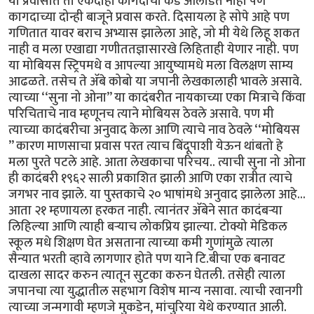
या प्रवासात ती एकदाही कागदाची कड ओलांडत नाही पण
कागदाच्या दोन्ही बाजूने प्रवास करते. दिसायला हे सोपे आहे पण
गणितात यावर बराच अभ्यास झालेला आहे, जो मी येथे लिहू शकत
नाही व मला एखाद्या गणीततज्ञासारखे लिहिताही येणार नाही. पण
या मोबियस स्ट्रिपमधे व आपल्या आयुष्यामधे मला विलक्षण साम्य
आढळते. तसेच ते ॲबे कोबो या जपानी लेखकालाही भावले असावे.
त्याच्या ‘‘सुना नो ओना’’ या कादंबरीत नायकाच्या एका मित्राचे किंवा
परिचिताचे नाव म्हणूनच त्याने मोबियस ठेवले असावे. पण मी
त्याच्या कादंबरीचा अनुवाद केला आणि त्याचे नाव ठेवले ‘‘मोबियस
’’ कारण माणसाचा प्रवास परत त्याच बिंदूपाशी येऊन थांबतो हे
मला पुरते पटले आहे. आता लेखकाचा परिचय.. त्याची सुना नो ओना
ही कादंबरी १९६२ साली प्रकाशित झाली आणि एका रात्रीत त्याचे
जगभर नाव झाले. या पुस्तकाचे २० भाषांमधे अनुवाद झालेला आहे...
आता २१ म्हणायला हरकत नाही. त्यानंतर ॲबेने सात कादंबऱ्या
लिहिल्या आणि त्याही बऱ्याच लोकप्रिय झाल्या. टोक्यो मेडिकल
स्कूल मधे शिक्षण घेत असताना त्याच्या कमी गुणांमुळे त्याला
सैन्यात भरती व्हावे लागणार होते पण याने टि.बीचा एक बनावट
दाखला सादर करुन त्यातून सुटका करुन घेतली. तसेही त्याला
जपानचा त्या युद्धातील सहभाग विशेष मान्य नसावा. त्याची रवानगी
त्याच्या जन्मगावी म्हणजे मुकडेन, मांचुरिया येथे करण्यात आली.