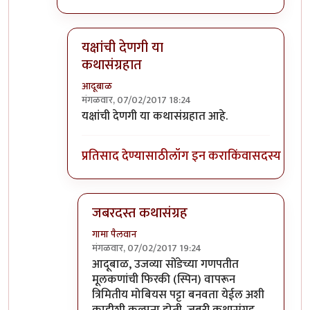
यक्षांची देणगी या
कथासंग्रहात
आदूबाळ
मंगळवार, 07/02/2017 18:24
In reply to
वाचायला हवी.
by
एस
यक्षांची देणगी या कथासंग्रहात आहे.
प्रतिसाद देण्यासाठी
लॉग इन करा
किंवा
सदस्य व्हा
जबरदस्त कथासंग्रह
गामा पैलवान
मंगळवार, 07/02/2017 19:24
In reply to
यक्षांची देणगी या कथासंग्रहात
by
आदू
आदूबाळ, उजव्या सोंडेच्या गणपतीत
मूलकणांची फिरकी (स्पिन) वापरून
त्रिमितीय मोबियस पट्टा बनवता येईल अशी
काहीशी कल्पना होती. जबरी कथासंग्रह