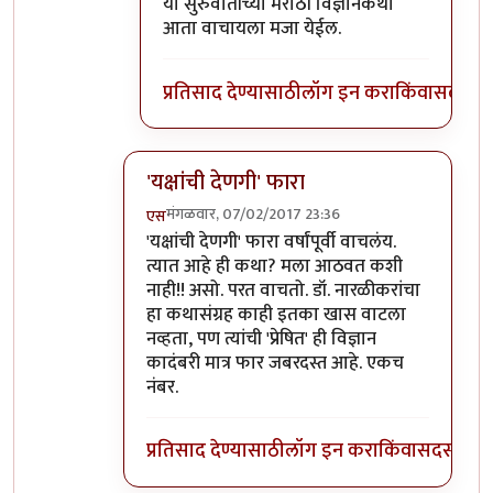
या सुरुवातीच्या मराठी विज्ञानकथा
आता वाचायला मजा येईल.
प्रतिसाद देण्यासाठी
लॉग इन करा
किंवा
सदस्य व्
'यक्षांची देणगी' फारा
मंगळवार, 07/02/2017 23:36
एस
In reply to
यक्षांची देणगी या कथासंग्रहात
by
आदू
'यक्षांची देणगी' फारा वर्षांपूर्वी वाचलंय.
त्यात आहे ही कथा? मला आठवत कशी
नाही!! असो. परत वाचतो. डॉ. नारळीकरांचा
हा कथासंग्रह काही इतका खास वाटला
नव्हता, पण त्यांची 'प्रेषित' ही विज्ञान
कादंबरी मात्र फार जबरदस्त आहे. एकच
नंबर.
प्रतिसाद देण्यासाठी
लॉग इन करा
किंवा
सदस्य व्हा