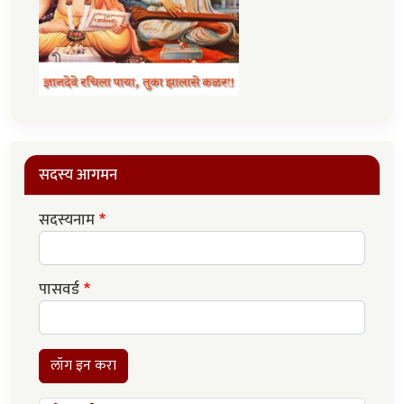
सदस्य आगमन
सदस्यनाम
पासवर्ड
लॉग इन करा