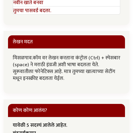
नवीन खाते बनवा
तुमचा पासवर्ड बदला.
लेखन मदत
मिसळपाव.कॉम वर लेखन करताना कंट्रोल (Ctrl) + स्पेसबार
(space) ने मराठी इंग्रजी अशी भाषा बदलता येते.
सुरूवातीला फोनेटिक्स आहे. मात्र तुमच्या खात्याच्या सेटींग
मधून इनस्क्रीप्ट बदलता येईल.
कोण कोण आलंय?
यावेळी 5 सदस्यं आलेले आहेत.