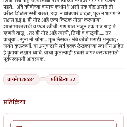
शिळा तेथे पोहोचण्याआधी परत त्याच्या अंगावर गडगडत येऊन
पडते... ॲबे कोबोच्या बऱ्याच कथांमधे अशी एक गोष्ट असते ती
वरील शिळेसारखी असते, उदा. न थांबणारे वादळ, भूक न भागणारे
राक्षस इ.इ.इ. ही गोष्ट आहे एका किटक गोळा करणाऱ्या
शाळामास्तराची व एका स्त्रीची. पण यात अजून एक पात्र आहे ते
म्हणजे वाळू... तर ही गोष्ट आहे त्याची, तिची व वाळूची..... तर
वाचूया... सुना नो ओना... मूळ लेखक : ॲबे कोबो मराठी अनुवाद :
जयंत कुलकर्णी. या अनुवादाचे सर्व हक्क लेखकाच्या स्वाधीन आहेत
हे कृपया लक्षात घ्यावे. याचा कुठल्याही प्रकारे वापर करण्यासाठी
पूर्वपरवानगी आवश्यक.
वाचने
128584
प्रतिक्रिया
32
प्रतिक्रिया