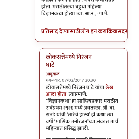
होता. मराठीतल्या बहुधा पहिल्या
विज्ञानकथा होत्या त्या. आ.न., -गा.पै.
प्रतिसाद देण्यासाठी
लॉग इन करा
किंवा
सदस्य व्हा
लोकसत्तेमध्ये निरंजन
घाटे
आदूबाळ
मंगळवार, 07/02/2017 20:30
In reply to
जबरदस्त कथासंग्रह
by
गामा पैलवान
लोकसत्तेमध्ये निरंजन घाटे यांचा
लेख
आला होता
. त्याप्रमाणे:
‘विज्ञानकथा’ हा साहित्यप्रकार मराठीत
सर्वप्रथम १९१६ मध्ये अवतरला. श्री. बा.
रानडे यांची ‘तारेचे हास्य’ ही कथा त्या
वर्षी ‘मासिक मनोरंजन’च्या अंकात मार्च
महिन्यात प्रसिद्ध झाली.