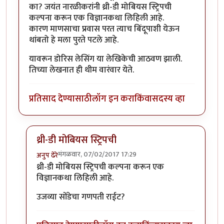
का? जयंत नारळीकरांनी थ्री-डी मोबियस स्ट्रिपची
कल्पना करून एक विज्ञानकथा लिहिली आहे.
कारण माणसाचा प्रवास परत त्याच बिंदूपाशी येऊन
थांबतो हे मला पुरते पटले आहे.
यावरून डोरिस लेसिंग या लेखिकेची आठवण झाली.
तिच्या लेखनात ही थीम वारंवार येते.
प्रतिसाद देण्यासाठी
लॉग इन करा
किंवा
सदस्य व्हा
थ्री-डी मोबियस स्ट्रिपची
मंगळवार, 07/02/2017 17:29
अनुप ढेरे
In reply to
आता यावरुन जर एखादी मुंगी
by
आदूबाळ
थ्री-डी मोबियस स्ट्रिपची कल्पना करून एक
विज्ञानकथा लिहिली आहे.
उजव्या सोंडेचा गणपती राईट?