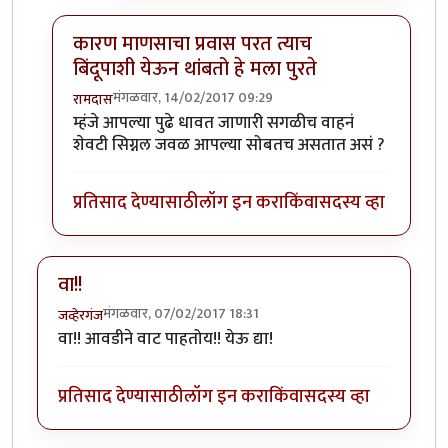
कारण माणसाचा प्रवास परत त्याच
बिंदूपाशी येऊन थांबतो हे मला पुरते
मंगळवार, 14/02/2017 09:29
रामदास
In reply to
आता यावरुन जर एखादी मुंगी
by
आदूबाळ
म्हंजे आपल्या पुढे धावत जाणारी सगळीच वाहनं
शेवटी सिग्नल जवळ आपल्या सोबतच असतात असं ?
प्रतिसाद देण्यासाठी
लॉग इन करा
किंवा
सदस्य व्हा
वा!!
मंगळवार, 07/02/2017 18:31
जव्हेरगंज
वा!! आवडीने वाट पाहतोय!! येऊ द्या!
प्रतिसाद देण्यासाठी
लॉग इन करा
किंवा
सदस्य व्हा