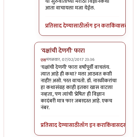
या सुरुवातीच्या मराठी विज्ञानकथा
आता वाचायला मजा येईल.
प्रतिसाद देण्यासाठी
लॉग इन करा
किंवा
सदस्य व्
'यक्षांची देणगी' फारा
मंगळवार, 07/02/2017 23:36
एस
In reply to
यक्षांची देणगी या कथासंग्रहात
by
आदू
'यक्षांची देणगी' फारा वर्षांपूर्वी वाचलंय.
त्यात आहे ही कथा? मला आठवत कशी
नाही!! असो. परत वाचतो. डॉ. नारळीकरांचा
हा कथासंग्रह काही इतका खास वाटला
नव्हता, पण त्यांची 'प्रेषित' ही विज्ञान
कादंबरी मात्र फार जबरदस्त आहे. एकच
नंबर.
प्रतिसाद देण्यासाठी
लॉग इन करा
किंवा
सदस्य व्हा