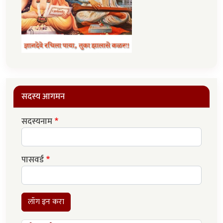
सदस्य आगमन
सदस्यनाम
पासवर्ड
लॉग इन करा