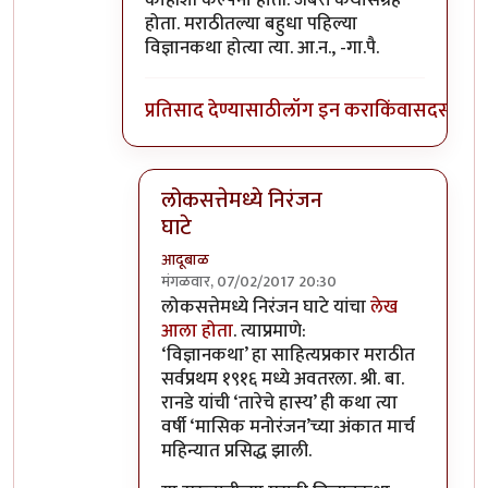
होता. मराठीतल्या बहुधा पहिल्या
विज्ञानकथा होत्या त्या. आ.न., -गा.पै.
प्रतिसाद देण्यासाठी
लॉग इन करा
किंवा
सदस्य व्हा
लोकसत्तेमध्ये निरंजन
घाटे
आदूबाळ
मंगळवार, 07/02/2017 20:30
In reply to
जबरदस्त कथासंग्रह
by
गामा पैलवान
लोकसत्तेमध्ये निरंजन घाटे यांचा
लेख
आला होता
. त्याप्रमाणे:
‘विज्ञानकथा’ हा साहित्यप्रकार मराठीत
सर्वप्रथम १९१६ मध्ये अवतरला. श्री. बा.
रानडे यांची ‘तारेचे हास्य’ ही कथा त्या
वर्षी ‘मासिक मनोरंजन’च्या अंकात मार्च
महिन्यात प्रसिद्ध झाली.