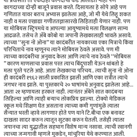
या प्रवासात ती एकदाही कागदाची कड ओलांडत नाही पण
कागदाच्या दोन्ही बाजूने प्रवास करते. दिसायला हे सोपे आहे पण
गणितात यावर बराच अभ्यास झालेला आहे, जो मी येथे लिहू शकत
नाही व मला एखाद्या गणीततज्ञासारखे लिहिताही येणार नाही. पण
या मोबियस स्ट्रिपमधे व आपल्या आयुष्यामधे मला विलक्षण साम्य
आढळते. तसेच ते ॲबे कोबो या जपानी लेखकालाही भावले असावे.
त्याच्या ‘‘सुना नो ओना’’ या कादंबरीत नायकाच्या एका मित्राचे किंवा
परिचिताचे नाव म्हणूनच त्याने मोबियस ठेवले असावे. पण मी
त्याच्या कादंबरीचा अनुवाद केला आणि त्याचे नाव ठेवले ‘‘मोबियस
’’ कारण माणसाचा प्रवास परत त्याच बिंदूपाशी येऊन थांबतो हे
मला पुरते पटले आहे. आता लेखकाचा परिचय.. त्याची सुना नो ओना
ही कादंबरी १९६२ साली प्रकाशित झाली आणि एका रात्रीत त्याचे
जगभर नाव झाले. या पुस्तकाचे २० भाषांमधे अनुवाद झालेला आहे...
आता २१ म्हणायला हरकत नाही. त्यानंतर ॲबेने सात कादंबऱ्या
लिहिल्या आणि त्याही बऱ्याच लोकप्रिय झाल्या. टोक्यो मेडिकल
स्कूल मधे शिक्षण घेत असताना त्याच्या कमी गुणांमुळे त्याला
सैन्यात भरती व्हावे लागणार होते पण याने टि.बीचा एक बनावट
दाखला सादर करुन त्यातून सुटका करुन घेतली. तसेही त्याला
जपानचा त्या युद्धातील सहभाग विशेष मान्य नसावा. त्याची रवानगी
त्याच्या जन्मगावी म्हणजे मुकडेन, मांचुरिया येथे करण्यात आली.