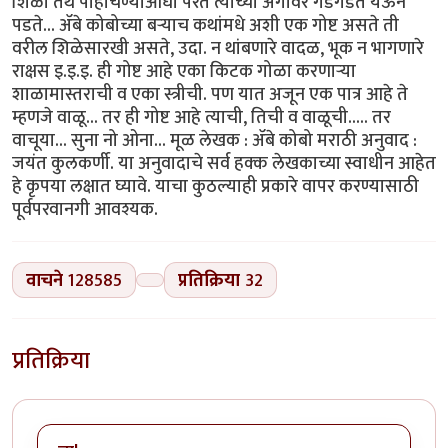
शिळा तेथे पोहोचण्याआधी परत त्याच्या अंगावर गडगडत येऊन
पडते... ॲबे कोबोच्या बऱ्याच कथांमधे अशी एक गोष्ट असते ती
वरील शिळेसारखी असते, उदा. न थांबणारे वादळ, भूक न भागणारे
राक्षस इ.इ.इ. ही गोष्ट आहे एका किटक गोळा करणाऱ्या
शाळामास्तराची व एका स्त्रीची. पण यात अजून एक पात्र आहे ते
म्हणजे वाळू... तर ही गोष्ट आहे त्याची, तिची व वाळूची..... तर
वाचूया... सुना नो ओना... मूळ लेखक : ॲबे कोबो मराठी अनुवाद :
जयंत कुलकर्णी. या अनुवादाचे सर्व हक्क लेखकाच्या स्वाधीन आहेत
हे कृपया लक्षात घ्यावे. याचा कुठल्याही प्रकारे वापर करण्यासाठी
पूर्वपरवानगी आवश्यक.
वाचने
128585
प्रतिक्रिया
32
प्रतिक्रिया