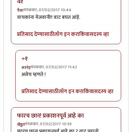
वा!
मंगळवार, 07/02/2017 10:44
पैसा
वाचकांना मेजवानी!! वाट बघत आहे.
प्रतिसाद देण्यासाठी
लॉग इन करा
किंवा
सदस्य व्हा
+१
मंगळवार, 07/02/2017 11:42
सस्नेह
In reply to
वा!
by
पैसा
असेच म्हणते !
प्रतिसाद देण्यासाठी
लॉग इन करा
किंवा
सदस्य व्हा
फारच छान! प्रकाशनपूर्व आहे का
मंगळवार, 07/02/2017 10:59
खेडूत
फारच छान! प्रकाशनपूर्व आहे का ? वाट पहातो.