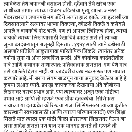
त्यावेळेस तेथे जपानची वसाहत होती. दुर्दैवाने तेथे खरेच एका
साथीच्या तापात त्याच्या डॉक्टर वडिलांचा मृत्यु झाला. जनरल
मॅकारथरच्या जपानमधे मग ॲबेचे अत्यंत हाल झाले. त्या हलाखीच्या
दिवसातत्याने रस्त्यावर भाज्या विकल्या, कोळसे विकले व कसेबसे
आपले व बायकोचे पोट भरले. पण तो आपला लिहितच होता, त्याची
बायको त्याच्या लिखाणासाठी रेखाचित्रे काढत असे ती त्याच्या
जुन्या कादंबऱ्यातून अजूनही दिसतात. १९५१ साली त्याने कथेसाठी
असणारे प्रतिष्ठेचे आकुतागावा पारितोषिक जिंकले. त्यानंतर अनेक
वर्षांनी सुना नो ओना प्रकाशित झाली. ॲबे कोबोच्या कादंबरीतील
पात्रे आणि कथानक साधारणत: प्रतिकात्मक असतात. पण येथे मात्र
तसे झालेले दिसत नाही. या कादंबरीचं कथानक सरळ पण आघात
करणारे आहे. मी बराच संयम बाळगून याचा अनुवाद केलेला आहे हे
कृपया लक्षात घ्यावे. फ्रान्झ काफ्काच्या लेखनाचा ॲबे कोबोच्या
लेखनावर बराच प्रभाव आहे. पण त्याच्यावर अजून एका गोष्टीचा
प्रभाव आहे आणि तो म्हणजे एका ग्रीक दंतकथेचा. सिसिफस
नावाच्या या दंतकथेत कोरिन्थचा राजा सिसिफसला त्याच्या कुटील
कारस्थानी स्वभावासाठी (आणि त्याच्या परिणामांसाठी) एक शिक्षा
मिळते यात त्याला एक मोठी शिळा डोग़राच्या शिखरावर घेऊन जा
असा आदेश असतो पण यात एक भानगड असते ती म्हणजे ती