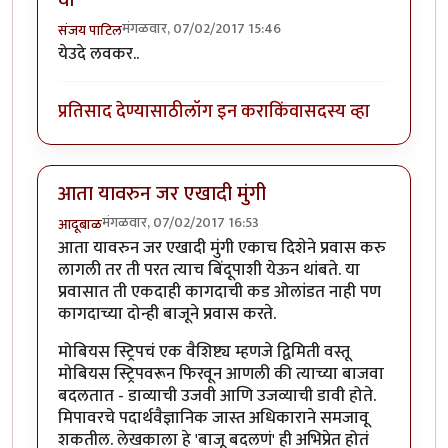
वा
मंगळवार, 07/02/2017 15:46
संजय पाटिल
येउदे लवकर..
प्रतिसाद देण्यासाठी
लॉग इन करा
किंवा
सदस्य व्हा
आता यावरुन जर एखादी मुंगी
मंगळवार, 07/02/2017 16:53
आदूबाळ
आता यावरुन जर एखादी मुंगी एकाच दिशेने प्रवास करु
लागली तर ती परत त्याच बिंदूपाशी येऊन थांबते. या
प्रवासात ती एकदाही कागदाची कड ओलांडत नाही पण
कागदाच्या दोन्ही बाजूने प्रवास करते.
मोबियस स्ट्रिपचं एक वैशिष्ट्य म्हणजे द्विमिती वस्तू
मोबियस स्ट्रिपवरून फिरवून आणली की त्याच्या बाजवा
बदलतात - डाव्याची उजवी आणि उजव्याची डावी होते.
मिपावरचे पदार्थवैज्ञानिक जास्त अधिकाराने समजावू
शकतील. लेखकाला हे 'बाजू बदलणं' ही अभिप्रेत होतं