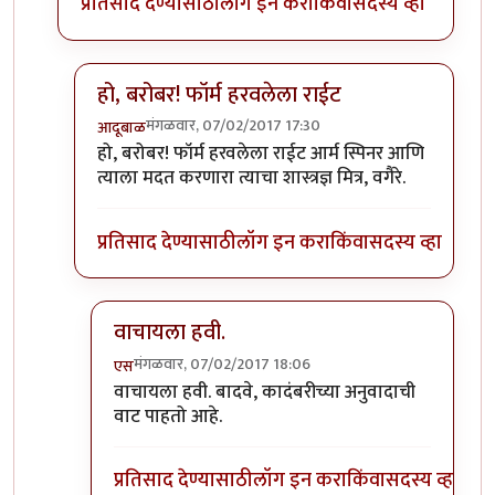
प्रतिसाद देण्यासाठी
लॉग इन करा
किंवा
सदस्य व्हा
हो, बरोबर! फॉर्म हरवलेला राईट
मंगळवार, 07/02/2017 17:30
आदूबाळ
In reply to
थ्री-डी मोबियस स्ट्रिपची
by
अनुप ढेरे
हो, बरोबर! फॉर्म हरवलेला राईट आर्म स्पिनर आणि
त्याला मदत करणारा त्याचा शास्त्रज्ञ मित्र, वगैरे.
प्रतिसाद देण्यासाठी
लॉग इन करा
किंवा
सदस्य व्हा
वाचायला हवी.
मंगळवार, 07/02/2017 18:06
एस
In reply to
हो, बरोबर! फॉर्म हरवलेला राईट
by
आदूबाळ
वाचायला हवी. बादवे, कादंबरीच्या अनुवादाची
वाट पाहतो आहे.
प्रतिसाद देण्यासाठी
लॉग इन करा
किंवा
सदस्य व्हा