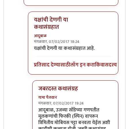
यक्षांची देणगी या
कथासंग्रहात
आदूबाळ
मंगळवार, 07/02/2017 18:24
In reply to
वाचायला हवी.
by
एस
यक्षांची देणगी या कथासंग्रहात आहे.
प्रतिसाद देण्यासाठी
लॉग इन करा
किंवा
सदस्य व्हा
जबरदस्त कथासंग्रह
गामा पैलवान
मंगळवार, 07/02/2017 19:24
In reply to
यक्षांची देणगी या कथासंग्रहात
by
आदू
आदूबाळ, उजव्या सोंडेच्या गणपतीत
मूलकणांची फिरकी (स्पिन) वापरून
त्रिमितीय मोबियस पट्टा बनवता येईल अशी
काहीशी कल्पना होती. जबरी कथासंग्रह