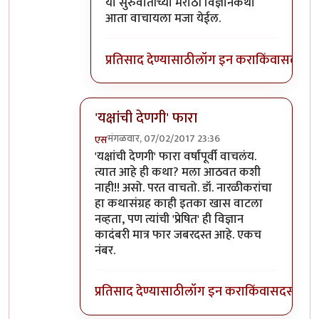
या सुरुवातीच्या मराठी विज्ञानकथा
आता वाचायला मजा येईल.
प्रतिसाद देण्यासाठी
लॉग इन करा
किंवा
सदस्य व्
'यक्षांची देणगी' फारा
मंगळवार, 07/02/2017 23:36
एस
In reply to
यक्षांची देणगी या कथासंग्रहात
by
आदू
'यक्षांची देणगी' फारा वर्षांपूर्वी वाचलंय.
त्यात आहे ही कथा? मला आठवत कशी
नाही!! असो. परत वाचतो. डॉ. नारळीकरांचा
हा कथासंग्रह काही इतका खास वाटला
नव्हता, पण त्यांची 'प्रेषित' ही विज्ञान
कादंबरी मात्र फार जबरदस्त आहे. एकच
नंबर.
प्रतिसाद देण्यासाठी
लॉग इन करा
किंवा
सदस्य व्हा