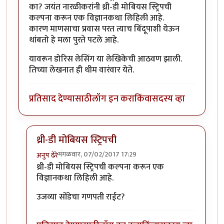
का? जयंत नारळीकरांनी थ्री-डी मोबियस स्ट्रिपची
कल्पना करून एक विज्ञानकथा लिहिली आहे.
कारण माणसाचा प्रवास परत त्याच बिंदूपाशी येऊन
थांबतो हे मला पुरते पटले आहे.
यावरून डोरिस लेसिंग या लेखिकेची आठवण झाली.
तिच्या लेखनात ही थीम वारंवार येते.
प्रतिसाद देण्यासाठी
लॉग इन करा
किंवा
सदस्य व्हा
थ्री-डी मोबियस स्ट्रिपची
मंगळवार, 07/02/2017 17:29
अनुप ढेरे
In reply to
आता यावरुन जर एखादी मुंगी
by
आदूबाळ
थ्री-डी मोबियस स्ट्रिपची कल्पना करून एक
विज्ञानकथा लिहिली आहे.
उजव्या सोंडेचा गणपती राईट?