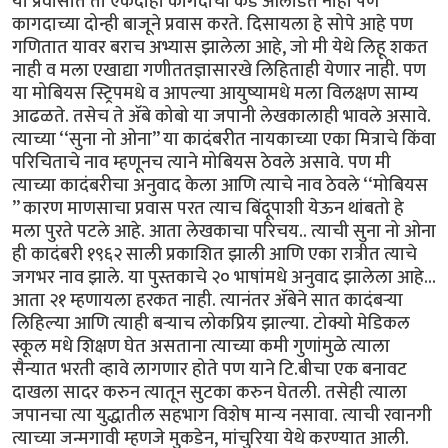
या प्रवासात ती एकदाही कागदाची कड ओलांडत नाही पण
कागदाच्या दोन्ही बाजूने प्रवास करते. दिसायला हे सोपे आहे पण
गणितात यावर बराच अभ्यास झालेला आहे, जो मी येथे लिहू शकत
नाही व मला एखाद्या गणीततज्ञासारखे लिहिताही येणार नाही. पण
या मोबियस स्ट्रिपमधे व आपल्या आयुष्यामधे मला विलक्षण साम्य
आढळते. तसेच ते ॲबे कोबो या जपानी लेखकालाही भावले असावे.
त्याच्या ‘‘सुना नो ओना’’ या कादंबरीत नायकाच्या एका मित्राचे किंवा
परिचिताचे नाव म्हणूनच त्याने मोबियस ठेवले असावे. पण मी
त्याच्या कादंबरीचा अनुवाद केला आणि त्याचे नाव ठेवले ‘‘मोबियस
’’ कारण माणसाचा प्रवास परत त्याच बिंदूपाशी येऊन थांबतो हे
मला पुरते पटले आहे. आता लेखकाचा परिचय.. त्याची सुना नो ओना
ही कादंबरी १९६२ साली प्रकाशित झाली आणि एका रात्रीत त्याचे
जगभर नाव झाले. या पुस्तकाचे २० भाषांमधे अनुवाद झालेला आहे...
आता २१ म्हणायला हरकत नाही. त्यानंतर ॲबेने सात कादंबऱ्या
लिहिल्या आणि त्याही बऱ्याच लोकप्रिय झाल्या. टोक्यो मेडिकल
स्कूल मधे शिक्षण घेत असताना त्याच्या कमी गुणांमुळे त्याला
सैन्यात भरती व्हावे लागणार होते पण याने टि.बीचा एक बनावट
दाखला सादर करुन त्यातून सुटका करुन घेतली. तसेही त्याला
जपानचा त्या युद्धातील सहभाग विशेष मान्य नसावा. त्याची रवानगी
त्याच्या जन्मगावी म्हणजे मुकडेन, मांचुरिया येथे करण्यात आली.