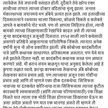
त्यावेळेस तेथे जपानची वसाहत होती. दुर्दैवाने तेथे खरेच एका
साथीच्या तापात त्याच्या डॉक्टर वडिलांचा मृत्यु झाला. जनरल
मॅकारथरच्या जपानमधे मग ॲबेचे अत्यंत हाल झाले. त्या हलाखीच्या
दिवसातत्याने रस्त्यावर भाज्या विकल्या, कोळसे विकले व कसेबसे
आपले व बायकोचे पोट भरले. पण तो आपला लिहितच होता, त्याची
बायको त्याच्या लिखाणासाठी रेखाचित्रे काढत असे ती त्याच्या
जुन्या कादंबऱ्यातून अजूनही दिसतात. १९५१ साली त्याने कथेसाठी
असणारे प्रतिष्ठेचे आकुतागावा पारितोषिक जिंकले. त्यानंतर अनेक
वर्षांनी सुना नो ओना प्रकाशित झाली. ॲबे कोबोच्या कादंबरीतील
पात्रे आणि कथानक साधारणत: प्रतिकात्मक असतात. पण येथे मात्र
तसे झालेले दिसत नाही. या कादंबरीचं कथानक सरळ पण आघात
करणारे आहे. मी बराच संयम बाळगून याचा अनुवाद केलेला आहे हे
कृपया लक्षात घ्यावे. फ्रान्झ काफ्काच्या लेखनाचा ॲबे कोबोच्या
लेखनावर बराच प्रभाव आहे. पण त्याच्यावर अजून एका गोष्टीचा
प्रभाव आहे आणि तो म्हणजे एका ग्रीक दंतकथेचा. सिसिफस
नावाच्या या दंतकथेत कोरिन्थचा राजा सिसिफसला त्याच्या कुटील
कारस्थानी स्वभावासाठी (आणि त्याच्या परिणामांसाठी) एक शिक्षा
मिळते यात त्याला एक मोठी शिळा डोग़राच्या शिखरावर घेऊन जा
असा आदेश असतो पण यात एक भानगड असते ती म्हणजे ती