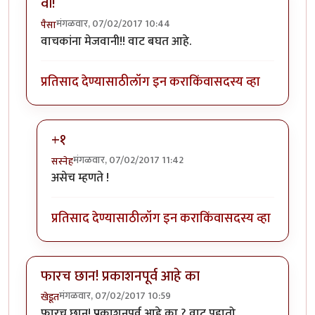
वा!
मंगळवार, 07/02/2017 10:44
पैसा
वाचकांना मेजवानी!! वाट बघत आहे.
प्रतिसाद देण्यासाठी
लॉग इन करा
किंवा
सदस्य व्हा
+१
मंगळवार, 07/02/2017 11:42
सस्नेह
In reply to
वा!
by
पैसा
असेच म्हणते !
प्रतिसाद देण्यासाठी
लॉग इन करा
किंवा
सदस्य व्हा
फारच छान! प्रकाशनपूर्व आहे का
मंगळवार, 07/02/2017 10:59
खेडूत
फारच छान! प्रकाशनपूर्व आहे का ? वाट पहातो.