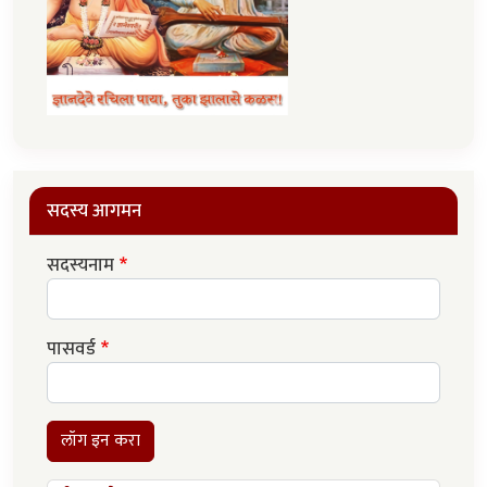
सदस्य आगमन
सदस्यनाम
पासवर्ड
लॉग इन करा