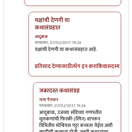
यक्षांची देणगी या
कथासंग्रहात
आदूबाळ
मंगळवार, 07/02/2017 18:24
In reply to
वाचायला हवी.
by
एस
यक्षांची देणगी या कथासंग्रहात आहे.
प्रतिसाद देण्यासाठी
लॉग इन करा
किंवा
सदस्य व्हा
जबरदस्त कथासंग्रह
गामा पैलवान
मंगळवार, 07/02/2017 19:24
In reply to
यक्षांची देणगी या कथासंग्रहात
by
आदू
आदूबाळ, उजव्या सोंडेच्या गणपतीत
मूलकणांची फिरकी (स्पिन) वापरून
त्रिमितीय मोबियस पट्टा बनवता येईल अशी
काहीशी कल्पना होती. जबरी कथासंग्रह