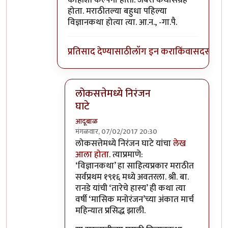
होता. मराठीतल्या बहुधा पहिल्या
विज्ञानकथा होत्या त्या. आ.न., -गा.पै.
प्रतिसाद देण्यासाठी
लॉग इन करा
किंवा
सदस्य व्हा
लोकसत्तेमध्ये निरंजन
घाटे
आदूबाळ
मंगळवार, 07/02/2017 20:30
In reply to
जबरदस्त कथासंग्रह
by
गामा पैलवान
लोकसत्तेमध्ये निरंजन घाटे यांचा
लेख
आला होता
. त्याप्रमाणे:
‘विज्ञानकथा’ हा साहित्यप्रकार मराठीत
सर्वप्रथम १९१६ मध्ये अवतरला. श्री. बा.
रानडे यांची ‘तारेचे हास्य’ ही कथा त्या
वर्षी ‘मासिक मनोरंजन’च्या अंकात मार्च
महिन्यात प्रसिद्ध झाली.