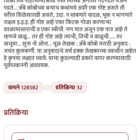
शिळा तेथे पोहोचण्याआधी परत त्याच्या अंगावर गडगडत येऊन
पडते... ॲबे कोबोच्या बऱ्याच कथांमधे अशी एक गोष्ट असते ती
वरील शिळेसारखी असते, उदा. न थांबणारे वादळ, भूक न भागणारे
राक्षस इ.इ.इ. ही गोष्ट आहे एका किटक गोळा करणाऱ्या
शाळामास्तराची व एका स्त्रीची. पण यात अजून एक पात्र आहे ते
म्हणजे वाळू... तर ही गोष्ट आहे त्याची, तिची व वाळूची..... तर
वाचूया... सुना नो ओना... मूळ लेखक : ॲबे कोबो मराठी अनुवाद :
जयंत कुलकर्णी. या अनुवादाचे सर्व हक्क लेखकाच्या स्वाधीन आहेत
हे कृपया लक्षात घ्यावे. याचा कुठल्याही प्रकारे वापर करण्यासाठी
पूर्वपरवानगी आवश्यक.
वाचने
128582
प्रतिक्रिया
32
प्रतिक्रिया