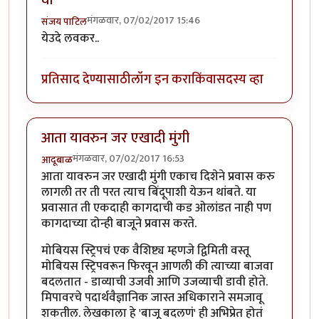
वा
मंगळवार, 07/02/2017 15:46
संजय पाटिल
येउदे लवकर..
प्रतिसाद देण्यासाठी
लॉग इन करा
किंवा
सदस्य व्हा
आता यावरुन जर एखादी मुंगी
मंगळवार, 07/02/2017 16:53
आदूबाळ
आता यावरुन जर एखादी मुंगी एकाच दिशेने प्रवास करु
लागली तर ती परत त्याच बिंदूपाशी येऊन थांबते. या
प्रवासात ती एकदाही कागदाची कड ओलांडत नाही पण
कागदाच्या दोन्ही बाजूने प्रवास करते.
मोबियस स्ट्रिपचं एक वैशिष्ट्य म्हणजे द्विमिती वस्तू
मोबियस स्ट्रिपवरून फिरवून आणली की त्याच्या बाजवा
बदलतात - डाव्याची उजवी आणि उजव्याची डावी होते.
मिपावरचे पदार्थवैज्ञानिक जास्त अधिकाराने समजावू
शकतील. लेखकाला हे 'बाजू बदलणं' ही अभिप्रेत होतं