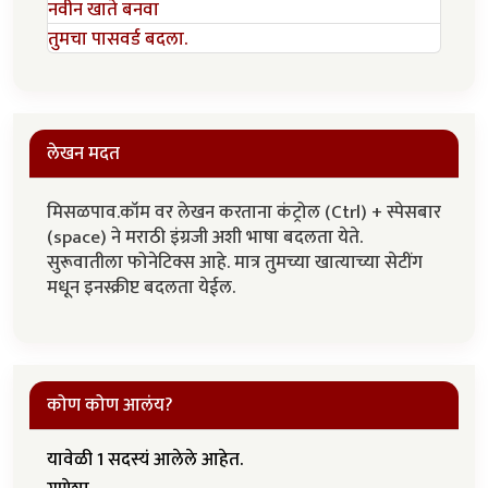
नवीन खाते बनवा
तुमचा पासवर्ड बदला.
लेखन मदत
मिसळपाव.कॉम वर लेखन करताना कंट्रोल (Ctrl) + स्पेसबार
(space) ने मराठी इंग्रजी अशी भाषा बदलता येते.
सुरूवातीला फोनेटिक्स आहे. मात्र तुमच्या खात्याच्या सेटींग
मधून इनस्क्रीप्ट बदलता येईल.
कोण कोण आलंय?
यावेळी 1 सदस्यं आलेले आहेत.