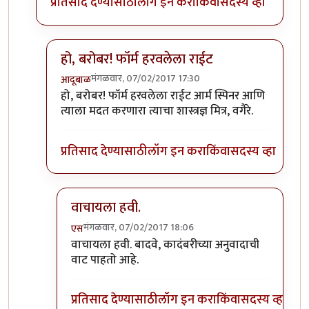
प्रतिसाद देण्यासाठी
लॉग इन करा
किंवा
सदस्य व्हा
हो, बरोबर! फॉर्म हरवलेला राईट
मंगळवार, 07/02/2017 17:30
आदूबाळ
In reply to
थ्री-डी मोबियस स्ट्रिपची
by
अनुप ढेरे
हो, बरोबर! फॉर्म हरवलेला राईट आर्म स्पिनर आणि
त्याला मदत करणारा त्याचा शास्त्रज्ञ मित्र, वगैरे.
प्रतिसाद देण्यासाठी
लॉग इन करा
किंवा
सदस्य व्हा
वाचायला हवी.
मंगळवार, 07/02/2017 18:06
एस
In reply to
हो, बरोबर! फॉर्म हरवलेला राईट
by
आदूबाळ
वाचायला हवी. बादवे, कादंबरीच्या अनुवादाची
वाट पाहतो आहे.
प्रतिसाद देण्यासाठी
लॉग इन करा
किंवा
सदस्य व्हा