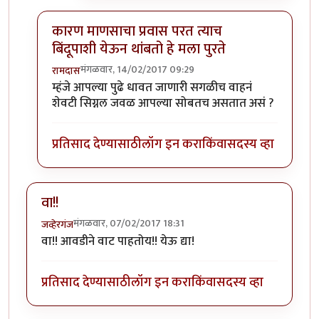
कारण माणसाचा प्रवास परत त्याच
बिंदूपाशी येऊन थांबतो हे मला पुरते
मंगळवार, 14/02/2017 09:29
रामदास
In reply to
आता यावरुन जर एखादी मुंगी
by
आदूबाळ
म्हंजे आपल्या पुढे धावत जाणारी सगळीच वाहनं
शेवटी सिग्नल जवळ आपल्या सोबतच असतात असं ?
प्रतिसाद देण्यासाठी
लॉग इन करा
किंवा
सदस्य व्हा
वा!!
मंगळवार, 07/02/2017 18:31
जव्हेरगंज
वा!! आवडीने वाट पाहतोय!! येऊ द्या!
प्रतिसाद देण्यासाठी
लॉग इन करा
किंवा
सदस्य व्हा