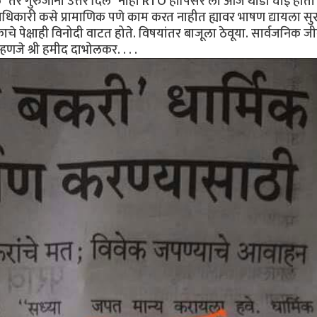
े" तर गुरुजींनी उत्तर दिले "नाही RTO हापिसर ला आज थोडी घाई होती 
धिकारी कसे प्रामाणिक पणे काम करत नाहीत ह्यावर भाषण द्यायला सुर
चे पेक्षाही विनोदी वाटत होते. विषयांतर बाजूला ठेवूया. सार्वजनिक 
हणजे श्री हमीद दाभोलकर. . . .