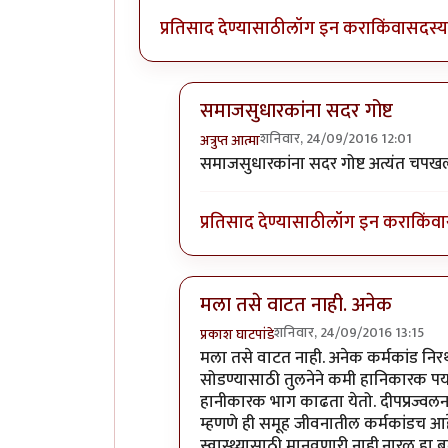
प्रतिसाद देण्यासाठी
लॉग इन करा
किंवा
सदस्य 
समाजसुधारकांना सदर गोष्ट
शनिवार, 24/09/2016 12:01
अत्रुप्त आत्मा
In reply to
खरा सुधारक कर्मकांडातील
समाजसुधारकांना सदर गोष्ट अत्यंत चपखल
प्रतिसाद देण्यासाठी
लॉग इन करा
किंवा
मला तसे वाटत नाही. अनेक
शनिवार, 24/09/2016 13:15
प्रकाश घाटपांडे
In reply to
खरा सुधारक कर्मकांडातील
मला तसे वाटत नाही. अनेक कर्मकांड नि
सोडण्यासाठी तुलनेने कमी हानिकारक पर
हानीकारक भाग काढता येतो. दीपप्रज्वलन, तस
म्हणणे ही समूह जीवनातील कर्मकांडच आहेत
स्वास्थ्यासाठी मानवणारी नाही.नारळ हा 