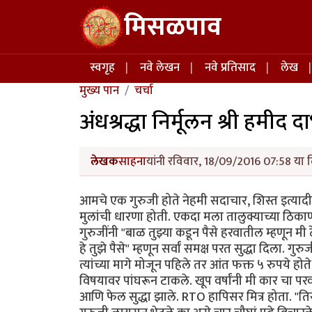
Skip to main content
मिसळपाव
Main navigation
स्वगृह
नवे लेखन
नवे प्रतिसाद
लेख
मुख्य पान
चर्चा
अंधश्रद्धा निर्मूलन श्री हमीद द
लेखक
साहना
यांनी रविवार, 18/09/2016 07:58 या द
आमचे एक गुरुजी होते नेहमी सदाचार, शिस्त इत्यादी ग
मुलांची धारणा होती. एकदा मला तालुक्याच्या ठिकाणी
गुरुजींनी "बाळ तुझ्या कडून पैसे हरवातील म्हणून म
हे तुझे पैसे" म्हणून सर्वां समक्ष परत सुद्धा दिला. गुर
त्यांच्या मागे मोजून पहिले तर आंत फक्त ५ रुपये हो
विषयावर पांघरून टाकले. खूप वर्षांनी मी कार चा परव
आणि फेल सुद्धा झाले. RTO हापिसर मित्र होता. "तिस