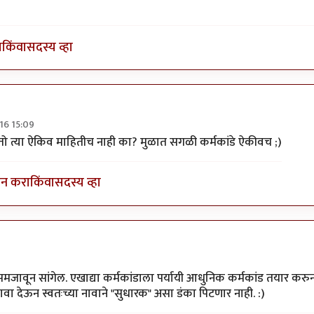
ा
किंवा
सदस्य व्हा
16 15:09
नरबळीचा संबंध आहे
by
श्रीगुरुजी
म्हणतो त्या ऐकिव माहितीच नाही का? मुळात सगळी कर्मकांडे ऐकीवच ;)
इन करा
किंवा
सदस्य व्हा
ावून सांगेल. एखाद्या कर्मकांडाला पर्यायी आधुनिक कर्मकांड तयार करु
ा देऊन स्वतःच्या नावाने "सुधारक" असा डंका पिटणार नाही. :)