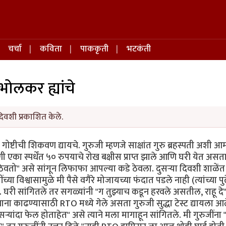
चर्चा
कविता
पाककृती
भटकंती
ाभोलकर ह्यांचे
िवशी प्रकाशित केले.
ोष्टीची शिकवण द्यायचे. गुरुजी म्हणजे साक्षांत गुरु ब्रहस्पती अशी आम्
 एका स्पर्धेंत ५० रुपयाचे रोख बक्षीस प्राप्त झाले आणि घरी येत असत
ी ठेवतो" असे सांगून लिफाफा आपल्या कडे ठेवला. दुसऱ्या दिवशी शाळें
ुजींच्या विश्वासामुळे मी पैसे वगैरे मोजायच्या फंदात पडले नाही (त्यांच्या प
ते. घरी सांगितले तर सगळ्यांनी "ग तुझ्याच कडून हरवले असतील, राहू दे"
ाना काढण्यासाठी RTO मध्ये गेले असता गुरुजी सुद्धा टेस्ट द्यायला आल
ऱ्यांदा फेल होताहेत" असे त्याने मला मागाहून सांगितले. मी गुरुजींना