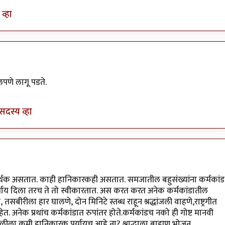
व्हा
by
सतिश गावडे
पणे लागू पडते.
सदस्य व्हा
by
सतिश गावडे
रर्थक असतात. काही हानिकारकही असतात. समजातील बहुसंख्यांना कर्मकांड
्याय दिला तरच ते तो स्वीकारतात. अस करत करत अनेक कर्मकांडातील
बीरीला हार घालणे, दोन मिनिटे स्तब्ध राहून श्रद्धांजली वाहणे,राष्ट्रगीत
. अनेक प्रथांच कर्मकांडात रुपांतर होते.कर्मकांडच नको ही गोष्ट मानवी
बळीला कमी हानिकारक पर्यायच आहे ना? श्राद्धाला ब्राह्मण भोजन