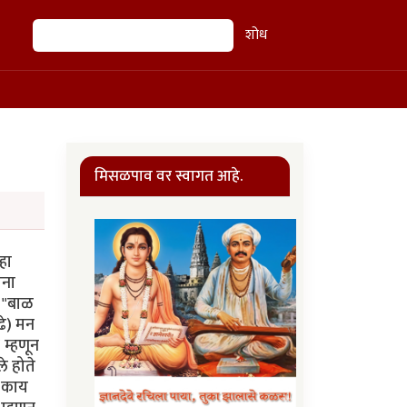
शोध
शोध
मिसळपाव वर स्वागत आहे.
हा
ाना
त "बाळ
ुढे) मन
 म्हणून
े होते
 "काय