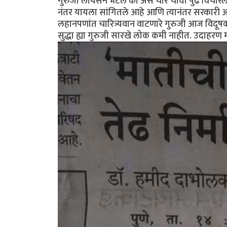
गुरुजी लायसन भेटले का असे चार चौघां पुढे विचारल
नंतर यायला सांगितले आहे आणि त्यानंतर सरकारी अ
लहानपणांत चारित्र्यवान वाटणारे गुरुजी आज विदूषका
सुद्धा ह्या गुरुजी सारखे लोक कमी नाहीत. उदाहरण म्