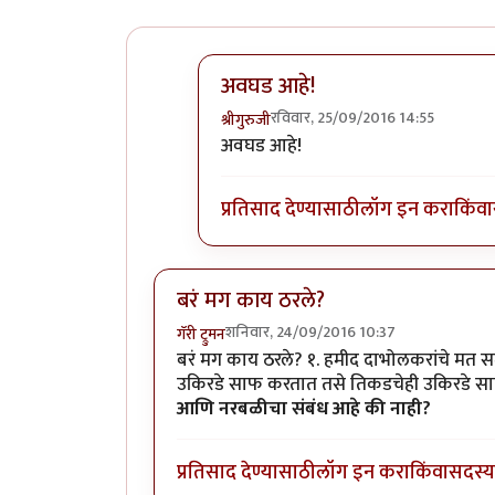
अवघड आहे!
रविवार, 25/09/2016 14:55
श्रीगुरुजी
In reply to
@रिकामी भांडीच जास्त आ
अवघड आहे!
प्रतिसाद देण्यासाठी
लॉग इन करा
किंवा
बरं मग काय ठरले?
शनिवार, 24/09/2016 10:37
गॅरी ट्रुमन
बरं मग काय ठरले? १. हमीद दाभोलकरांचे मत समर
उकिरडे साफ करतात तसे तिकडचेही उकिरडे साफ 
आणि नरबळीचा संबंध आहे की नाही?
प्रतिसाद देण्यासाठी
लॉग इन करा
किंवा
सदस्य 