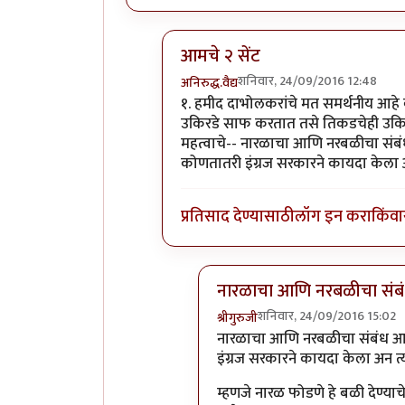
आमचे २ सेंट
शनिवार, 24/09/2016 12:48
अनिरुद्ध.वैद्य
In reply to
बरं मग काय ठरले?
by
गॅरी ट
१. हमीद दाभोलकरांचे मत समर्थनीय आहे की
उकिरडे साफ करतात तसे तिकडचेही उकिरडे
महत्वाचे-- नारळाचा आणि नरबळीचा संबं
कोणतातरी इंग्रज सरकारने कायदा केला अन 
प्रतिसाद देण्यासाठी
लॉग इन करा
किंवा
नारळाचा आणि नरबळीचा संब
शनिवार, 24/09/2016 15:02
श्रीगुरुजी
In reply to
आमचे २ सेंट
by
अनिरु
नारळाचा आणि नरबळीचा संबंध आहे
इंग्रज सरकारने कायदा केला अन त्य
म्हणजे नारळ फोडणे हे बळी देण्याच