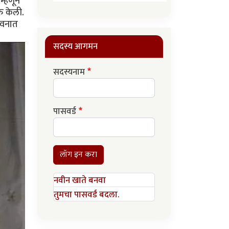
म्हणून
ु केली.
जीवनात
सदस्य आगमन
सदस्यनाम
पासवर्ड
लॉग इन करा
नवीन खाते बनवा
तुमचा पासवर्ड बदला.