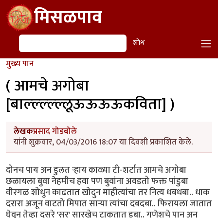
Skip to main content
मिसळपाव
शोध
शोध
मुख्य पान
( आमचे अगोबा
[बाल्ल्ल्ल्ल्लूऊऊऊऊकविता] )
लेखक
प्रसाद गोडबोले
यांनी शुक्रवार, 04/03/2016 18:07 या दिवशी प्रकाशित केले.
दोनच पाय अन डुलत र्‍हाय काळ्या टी-शर्टात आमचे अगोबा
छळायला बुवा नेहमीच हवा पण बुवांना अवडतो फक्त पांडुबा
वीरगळ शोधुन काढतात खोदुन माहीत्यांचा तर नित्य धबधबा.. धाक
दरारा अजून वाटतो मिपात साऱ्या त्यांचा दबदबा.. फिरायला जातात
घेवुन तेव्हा दुसरे 'सर' सारखेच टाकतात डबा.. गणेशचे पान अन