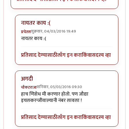
नायतर काय :(
शुक्रवार, 04/03/2016 19:49
प्रचेतस
In reply to
अगागा !
by
सस्नेह
नायतर काय :(
प्रतिसाद देण्यासाठी
लॉग इन करा
किंवा
सदस्य व्हा
अगदी
शनिवार, 05/03/2016 09:30
चौकटराजा
In reply to
अगागा !
by
सस्नेह
हाच णिशेध मी करणार होतो. पण जौद्या
इचलकरन्जीवाल्यानी नंबर लावला !
प्रतिसाद देण्यासाठी
लॉग इन करा
किंवा
सदस्य व्हा