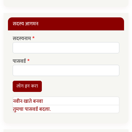
सदस्य आगमन
सदस्यनाम
पासवर्ड
लॉग इन करा
नवीन खाते बनवा
तुमचा पासवर्ड बदला.