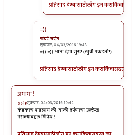
प्रतिसाद देण्यासाठी
लॉग इन करा
किंवा
सदस्य
=))
चांदणे संदीप
शुक्रवार, 04/03/2016 19:43
In reply to
दिली दिली
by
प्रचेतस
=)) =)) आता दंगा सुरू! (खुर्ची पकडतो!)
प्रतिसाद देण्यासाठी
लॉग इन करा
किंवा
सदस्य व्हा
अगागा !
शुक्रवार, 04/03/2016 19:42
सस्नेह
कंडकाच पाडलाय की. बाकी दर्पणाचा उल्लेख
नसल्याबद्दल णिषेध !
प्रतिसाद देण्यासाठी
लॉग इन करा
किंवा
सदस्य व्हा