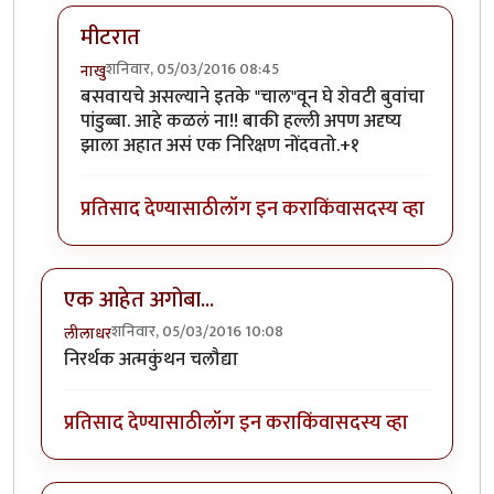
मीटरात
शनिवार, 05/03/2016 08:45
नाखु
In reply to
छळायला बुवा नेहमीच हवा
by
कॅप्टन जॅक स्पॅरो
बसवायचे असल्याने इतके "चाल"वून घे शेवटी बुवांचा
पांडुब्बा. आहे कळलं ना!! बाकी हल्ली अपण अदृष्य
झाला अहात असं एक निरिक्षण नोंदवतो.+१
प्रतिसाद देण्यासाठी
लॉग इन करा
किंवा
सदस्य व्हा
एक आहेत अगोबा...
शनिवार, 05/03/2016 10:08
लीलाधर
निरर्थक अत्मकुंथन चलौद्या
प्रतिसाद देण्यासाठी
लॉग इन करा
किंवा
सदस्य व्हा