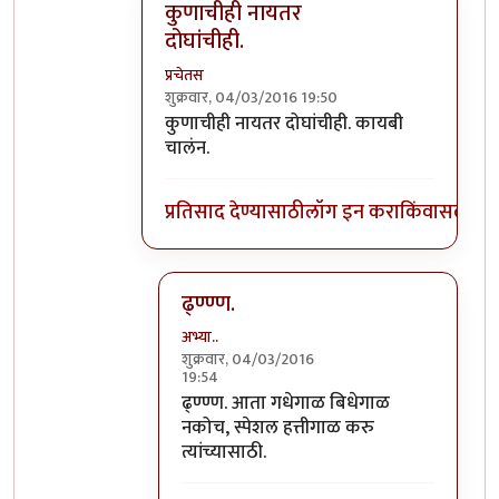
कुणाचीही नायतर
दोघांचीही.
प्रचेतस
शुक्रवार, 04/03/2016 19:50
In reply to
कुनाची? गोडबोल्या की बुवा?
by
अभ्य
कुणाचीही नायतर दोघांचीही. कायबी
चालंन.
प्रतिसाद देण्यासाठी
लॉग इन करा
किंवा
सदस्य व्
ढ्ण्ण्ण.
अभ्या..
शुक्रवार, 04/03/2016
19:54
In reply to
कुणाचीही नायतर दोघांचीही.
by
प्
ढ्ण्ण्ण. आता गधेगाळ बिधेगाळ
नकोच, स्पेशल हत्तीगाळ करु
त्यांच्यासाठी.