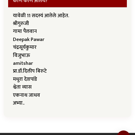
कोण कोण आलंय?
यावेळी 11 सदस्यं आलेले आहेत.
श्रीगुरुजी
गामा पैलवान
Deepak Pawar
चंद्रसूर्यकुमार
विजुभाऊ
amitshar
प्रा.डॉ.दिलीप बिरुटे
मधुरा देशपांडे
श्वेता व्यास
एकनाथ जाधव
अभ्या..