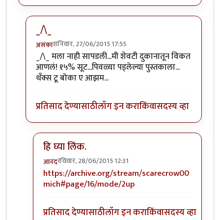
_/\_
शनिवार, 27/06/2015 17:55
असंका
In reply to
मस्त! कथा पकड घेतिय,
by
आनंद
_/\_ मला नाही सापडली...मी शेवटी दुकानातून विकत
आणलं! १५% सूट...पिवळ्या पड्लेल्या पुस्तकाला...
थॅंक्स टू बोका ए आझम...
प्रतिसाद देण्यासाठी
लॉग इन करा
किंवा
सदस्य व्हा
हि घ्या लिंक.
रविवार, 28/06/2015 12:31
आनंद
In reply to
_/\_
by
असंका
https://archive.org/stream/scarecrow00
mich#page/16/mode/2up
प्रतिसाद देण्यासाठी
लॉग इन करा
किंवा
सदस्य व्हा