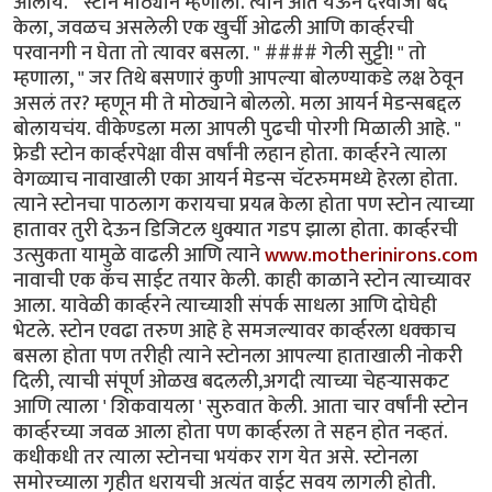
आलोय. " स्टोन मोठ्याने म्हणाला. त्याने आत येऊन दरवाजा बंद
केला, जवळच असलेली एक खुर्ची ओढली आणि कार्व्हरची
परवानगी न घेता तो त्यावर बसला. " #### गेली सुट्टी! " तो
म्हणाला, " जर तिथे बसणारं कुणी आपल्या बोलण्याकडे लक्ष ठेवून
असलं तर? म्हणून मी ते मोठ्याने बोललो. मला आयर्न मेडन्सबद्दल
बोलायचंय. वीकेण्डला मला आपली पुढची पोरगी मिळाली आहे. "
फ्रेडी स्टोन कार्व्हरपेक्षा वीस वर्षांनी लहान होता. कार्व्हरने त्याला
वेगळ्याच नावाखाली एका आयर्न मेडन्स चॅटरुममध्ये हेरला होता.
त्याने स्टोनचा पाठलाग करायचा प्रयत्न केला होता पण स्टोन त्याच्या
हातावर तुरी देऊन डिजिटल धुक्यात गडप झाला होता. कार्व्हरची
उत्सुकता यामुळे वाढली आणि त्याने
www.motherinirons.com
नावाची एक कॅच साईट तयार केली. काही काळाने स्टोन त्याच्यावर
आला. यावेळी कार्व्हरने त्याच्याशी संपर्क साधला आणि दोघेही
भेटले. स्टोन एवढा तरुण आहे हे समजल्यावर कार्व्हरला धक्काच
बसला होता पण तरीही त्याने स्टोनला आपल्या हाताखाली नोकरी
दिली, त्याची संपूर्ण ओळख बदलली,अगदी त्याच्या चेहऱ्यासकट
आणि त्याला ' शिकवायला ' सुरुवात केली. आता चार वर्षांनी स्टोन
कार्व्हरच्या जवळ आला होता पण कार्व्हरला ते सहन होत नव्हतं.
कधीकधी तर त्याला स्टोनचा भयंकर राग येत असे. स्टोनला
समोरच्याला गृहीत धरायची अत्यंत वाईट सवय लागली होती.