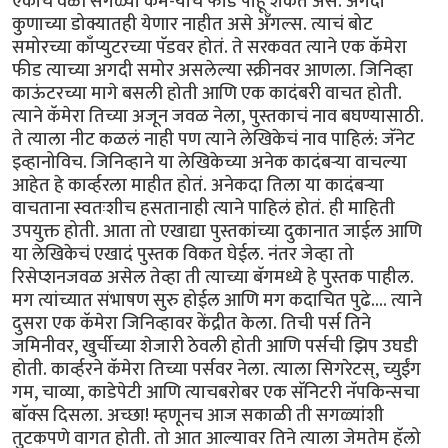
एकाच वेळी सगळ्या कॅमे-यांचं फीड पाहू शकत असे. अगदी
कुणाच्या डोक्यातही येणार नाहीत असे अँगल्स. त्याचं बोट
समोरच्या काँप्युटरच्या पॅडवर होतं. ते सरकवत त्याने एक कॅमेरा
फीड त्याच्या अगदी समोर असलेल्या स्क्रीनवर आणला. जिनिव्हा
काऊंटरच्या मागे बसली होती आणि एक कादंबरी वाचत होती.
त्याने कॅमेरा तिच्या अजून जवळ नेला, पुस्तकाचं नाव बघण्यासाठी.
ते त्याला नीट कळलं नाही पण त्याने लेखिकेचं नाव पाहिलं: जॅनेट
इव्हानोविच. जिनिव्हाने या लेखिकेच्या अनेक कादंबऱ्या वाचल्या
आहेत हे कार्व्हरला माहीत होतं. अनेकदा तिला या कादंबऱ्या
वाचताना स्वतःशीच हसतानाही त्याने पाहिलं होतं. ही माहिती
उपयुक्त होती. आता तो एखाद्या पुस्तकांच्या दुकानात जाईल आणि
या लेखिकेचं एखादं पुस्तक विकत घेईल. नंतर जेव्हा तो
रिसेप्शनजवळ असेल तेव्हा ती त्याच्या बॅगमध्ये हे पुस्तक पाहील.
मग त्यांच्यात संभाषण सुरु होईल आणि मग कदाचित पुढे.... त्याने
दुसरा एक कॅमेरा जिनिव्हावर केंद्रीत केला. तिची पर्स तिने
जमिनीवर, खुर्चीच्या शेजारी ठेवली होती आणि पर्सची झिप उघडी
होती. कार्व्हरने कॅमेरा तिच्या पर्सवर नेला. त्याला सिगरेटस्, च्युईंग
गम, चाव्या, काडेपेटी आणि त्याचबरोबर एक सॅनिटरी नॅपकिन्सचा
बाॅक्स दिसला. अच्छा! म्हणूनच आज सकाळी ती सगळ्यांशी
तुटकपणे वागत होती. तो आत आल्यावर तिने त्याला जेमतेम हॅलो