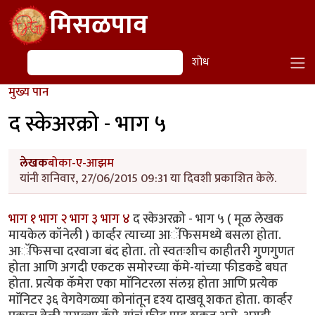
Skip to main content
मिसळपाव
शोध
शोध
मुख्य पान
द स्केअरक्रो - भाग ‍५
लेखक
बोका-ए-आझम
यांनी शनिवार, 27/06/2015 09:31 या दिवशी प्रकाशित केले.
भाग १
भाग २
भाग ३
भाग ४
द स्केअरक्रो - भाग ‍५ ( मूळ लेखक
मायकेल कॉनेली ) कार्व्हर त्याच्या आॅफिसमध्ये बसला होता.
आॅफिसचा दरवाजा बंद होता. तो स्वतःशीच काहीतरी गुणगुणत
होता आणि अगदी एकटक समोरच्या कॅमे-यांच्या फीडकडे बघत
होता. प्रत्येक कॅमेरा एका माॅनिटरला संलग्न होता आणि प्रत्येक
माॅनिटर ३६ वेगवेगळ्या कोनांतून दृश्य दाखवू शकत होता. कार्व्हर