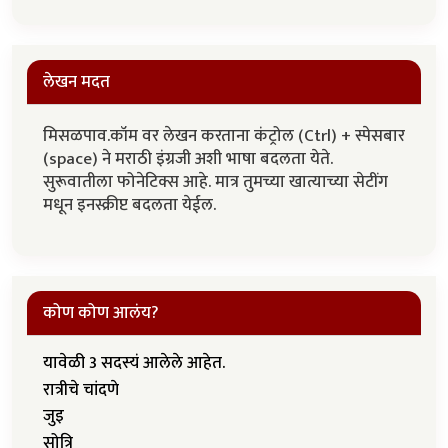
लेखन मदत
मिसळपाव.कॉम वर लेखन करताना कंट्रोल (Ctrl) + स्पेसबार
(space) ने मराठी इंग्रजी अशी भाषा बदलता येते.
सुरूवातीला फोनेटिक्स आहे. मात्र तुमच्या खात्याच्या सेटींग
मधून इनस्क्रीप्ट बदलता येईल.
कोण कोण आलंय?
यावेळी 3 सदस्यं आलेले आहेत.
रात्रीचे चांदणे
जुइ
सोत्रि