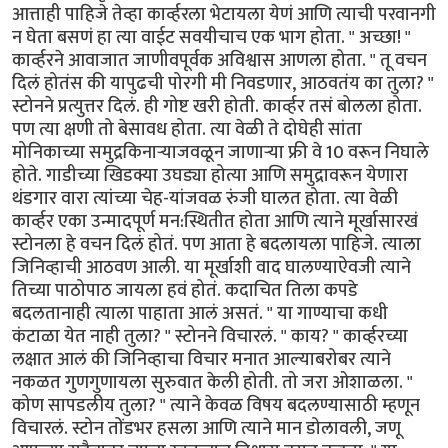
आत्ताही पाहिजे तेव्हा कार्व्हरला भेटायला येणं आणि त्याची परवानगी
न घेता बसणं हा त्या वाईट सवयीचाच एक भाग होता. " अच्छा! "
कार्व्हरने आवाजात जाणीवपूर्वक अविश्वास आणला होता. " तू वचन
दिलं होतंस की यापुढची पोरगी मी निवडणार, आठवतंय का तुला? "
स्टोनने प्रत्युत्तर दिलं. ही गोष्ट खरी होती. कार्व्हर तसं बोलला होता.
पण त्या क्षणी तो बेसावध होता. त्या वेळी ते दोघेही सांता
मोनिकाच्या समुद्रकिनाऱ्याजवळून जाणाऱ्या फ्री वे 10 वरून निघाले
होते. गाडीच्या खिडक्या उघड्या होत्या आणि समुद्रावरून येणारा
थंडगार वारा त्यांच्या चेह-यांजवळ रुंजी घालत होता. त्या वेळी
कार्व्हर एका उन्मादपूर्ण मन:स्थितीत होता आणि त्याने मूर्खासारखं
स्टोनला हे वचन दिलं होतं. पण आता हे बदलायला पाहिजे. त्याला
जिनिव्हाची आठवण आली. या मूर्खाशी वाद घालण्याऐवजी त्याने
तिच्या पाठोपाठ जायला हवं होतं. कदाचित तिला कपडे
बदलतानाही त्याला पाहाता आलं असतं. " या गाण्याचा कधी
कंटाळा येत नाही तुला? " स्टोनने विचारलं. " काय? " कार्व्हरच्या
लक्षात आलं की जिनिव्हाचा विचार मनात आल्याबरोबर त्याने
नकळत गुणगुणायला सुरुवात केली होती. तो जरा ओशाळला. "
कोण सापडलीय तुला? " त्याने केवळ विषय बदलण्यासाठी म्हणून
विचारलं. स्टोन तोंडभर हसला आणि त्याने मान डोलावली, जणू