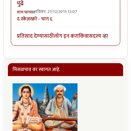
पुढे
रविवार, 27/12/2015 12:07
शाम भागवत
द स्केअरक्रो - भाग ‍६
प्रतिसाद देण्यासाठी
लॉग इन करा
किंवा
सदस्य व्हा
मिसळपाव वर स्वागत आहे.