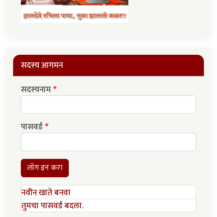
सदस्य आगमन
सदस्यनाम
पासवर्ड
लॉग इन करा
नवीन खाते बनवा
तुमचा पासवर्ड बदला.