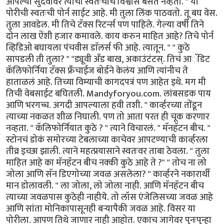
आपल्या सुदैवावर त्याचा स्वतःचाच विश्वास बसत नव्हता. " या
पोरीची स्वतःची पोर्न साईट आहे. मी तुला लिंक पाठवतो. तू बघ वेस.
तुला आवडेल. मी तिचे टॅक्स रिटर्न्स पण पाहिले. गेल्या वर्षी तिने
दोन लाख ऐंशी हजार कमावले. काय करुन माहित आहे? तिचे पोर्न
व्हिडिओ बघायला पंचवीस डाॅलर्स फी आहे. त्यातून. " " कुठे
सापडली ती तुला? " "ड्यूवी अँड बाख, अकाउंटंटस्. तिचं आॅडिट
कॅलिफोर्निया टॅक्स फ्रँचाईज बोर्डने केलंय आणि त्यांनीच ते
हाताळलं आहे. तिच्या विम्याची कागदपत्रं पण आहेत इथे. मग मी
तिची वेबसाईट बघितली. Mandyforyou.com. लांबसडक पाय
आणि भरगच्च. अगदी आपल्याला हवी तशी. " कार्व्हरच्या तोंडून
त्याच्या नकळत शीळ निघाली. पण तो आता परत ही चूक करणार
नव्हता. " कॅलिफोर्नियात कुठे ? " त्याने विचारलं. " मॅनहॅटन बीच. "
स्टोनचं डोकं समोरच्या टेबलाच्या काचेवर आपटण्याची कार्व्हरला
तीव्र इच्छा झाली. त्याने महत्प्रयासाने स्वतःवर ताबा ठेवला. " तुला
माहित आहे का मॅनहॅटन बीच नक्की कुठे आहे ते ?" " तोच ना लो
जोला आणि सॅन डिएगोच्या जवळ असलेला? " कार्व्हरने नकारार्थी
मान डोलावली. " ला जोला, लो जोला नाही. आणि मॅनहॅटन बीच
त्याच्या जवळपास कुठेही नाहीये. तो लॉस एंजेलिसच्या जवळ आहे
आणि सांता मोनिकापासूनही बऱ्यापैकी जवळ आहे. विसर या
पोरीला. आपण तिथे जाणार नाही आहोत. एकाच जागेवर पुनःपुन्हा