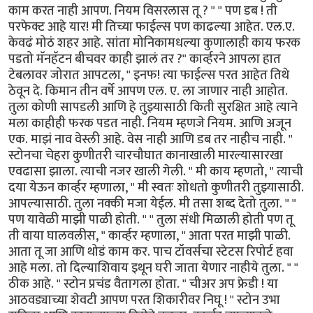
काम करत नाही आपण. नियम विसरलास तू ? " " पण डब ! ती
परफेक्ट आहे यार! मी तिच्या फाईल्स पण काढल्या आहेत. एल.ए.
केवढं मोठं शहर आहे. सांता मोनिकामधल्या कुणालाही काय फरक
पडतो मॅनहॅटन बीचवर काही झालं तर ?" कार्व्हरने आपला हात
टेबलावर जोरात आपटला, " इनफ! त्या फाईल्स परत आहेत तिथे
ठेवून दे. किमान तीन वर्षे आपण एल. ए. ला जाणार नाही आहोत.
तुला कोणी सापडली आणि हे तुझ्यासाठी किती सुरक्षित आहे त्याने
मला काहीही फरक पडत नाही. नियम म्हणजे नियम. आणि अजून
एक. माझं नाव वेस्ली आहे. वेस नाही आणि डब तर नाहीच नाही. "
स्टोनचा चेहरा कुणीतरी चारचौघात कानाखाली मारल्यासारखा
एवढासा झाला. त्याची नजर खाली गेली. " मी काय म्हणतो, " त्याची
दया येऊन कार्व्हर म्हणाला, " मी स्वतः शोधतो कुणीतरी तुझ्यासाठी.
आपल्यासाठी. तुला नक्की मजा येईल. मी तसा शब्द देतो तुला. " "
पण यावेळी माझी पाळी होती. " " तुला संधी मिळाली होती पण तू
ती वाया घालवलीस, " कार्व्हर म्हणाला, " आता परत माझी पाळी.
आता तू जा आणि थोडं काम कर. पाच टॉवर्सचा स्टेटस रिपोर्ट हवा
आहे मला. तो दिल्याशिवाय इथून घरी जाता येणार नाहीये तुला. " "
ठीक आहे. " स्टोन प्रचंड वैतागला होता. " चीअर अप फ्रेडी ! या
आठवड्याच्या शेवटी आपण परत शिकारीवर निघू ! " स्टोन उभा