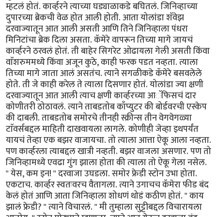
म्हटलं होतं. कार्व्हरने त्याच्या घड्याळाकडे बघितलं. जिनिव्हाच्या
दुपारच्या ब्रेकची वेळ होत आली होती. आता योलांडा शॅवेझ
दरवाज्यातून आत आली असती आणि तिने जिनिव्हाला पंधरा
मिनिटांचा ब्रेक दिला असता. कॅमेरे वापरून तिच्या मागे जायचं
कार्व्हरने ठरवलं होतं. ती बाहेर सिगरेट ओढायला गेली असती किंवा
वाॅशरुममध्ये किंवा अजून कुठे, काही फरक पडत नव्हता. त्याला
तिच्या मागे जाता आलं असतंच. त्याने सगळीकडे कॅमेरे बसवलेले
होते. ती जे काही करेल ते त्याला दिसणार होतं. योलांडा ज्या क्षणी
दरवाज्यातून आत आली त्याच क्षणी कार्व्हरच्या आॅफिसचं दार
कोणीतरी ठोठावलं. त्याने ताबडतोब काँप्युटर की बोर्डवरची एस्केप
की दाबली. ताबडतोब समोरचे तीनही स्क्रीन्स तीन वेगवेगळ्या
टाॅवर्सबद्दल माहिती दाखवायला लागले. कोणीही जेव्हा इथपर्यंत
यायचं तेव्हा एक बझर वाजायचा. तो त्याला आत्ता ऐकू आला नव्हता.
पण कार्व्हरला त्याबद्दल खात्री नव्हती. बझर वाजला असणार. पण तो
जिनिव्हामध्ये एवढा गुंग झाला होता की त्याला तो ऐकू गेला नसेल.
" येस, कम इन! " दरवाजा उघडला. समोर फ्रेडी स्टोन उभा होता.
एकटाच. कार्व्हर स्वतःवरच वैतागला. त्याने उगाचच कॅमेरा फीड बंद
केलं होतं आणि आता जिनिव्हाला शोधणं थोडं कठीण होतं. " काय
झालं फ्रेडी? " त्याने विचारलं. " मी तुम्हाला सुट्टीबद्दल विचारायला