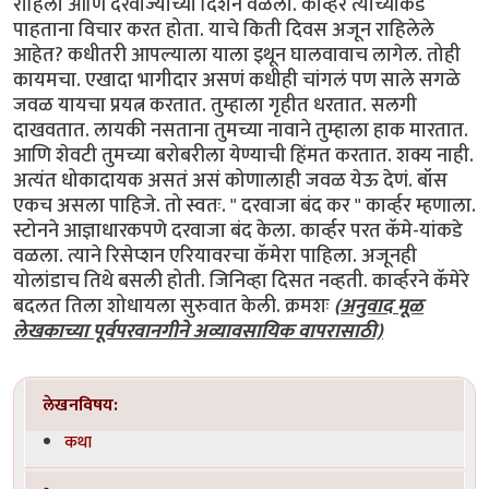
राहिला आणि दरवाज्याच्या दिशेने वळला. कार्व्हर त्याच्याकडे
पाहताना विचार करत होता. याचे किती दिवस अजून राहिलेले
आहेत? कधीतरी आपल्याला याला इथून घालवावाच लागेल. तोही
कायमचा. एखादा भागीदार असणं कधीही चांगलं पण साले सगळे
जवळ यायचा प्रयत्न करतात. तुम्हाला गृहीत धरतात. सलगी
दाखवतात. लायकी नसताना तुमच्या नावाने तुम्हाला हाक मारतात.
आणि शेवटी तुमच्या बरोबरीला येण्याची हिंमत करतात. शक्य नाही.
अत्यंत धोकादायक असतं असं कोणालाही जवळ येऊ देणं. बॉस
एकच असला पाहिजे. तो स्वतः. " दरवाजा बंद कर " कार्व्हर म्हणाला.
स्टोनने आज्ञाधारकपणे दरवाजा बंद केला. कार्व्हर परत कॅमे-यांकडे
वळला. त्याने रिसेप्शन एरियावरचा कॅमेरा पाहिला. अजूनही
योलांडाच तिथे बसली होती. जिनिव्हा दिसत नव्हती. कार्व्हरने कॅमेरे
बदलत तिला शोधायला सुरुवात केली. क्रमशः
(अनुवाद मूळ
लेखकाच्या पूर्वपरवानगीने अव्यावसायिक वापरासाठी)
लेखनविषय:
कथा