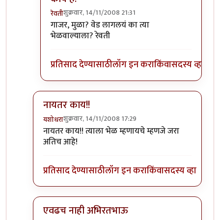
शुक्रवार, 14/11/2008 21:31
रेवती
In reply to
सहमत आहे ...
by
छोटा डॉन
गाजर, मुळा? वेड लागलयं का त्या
भेळवाल्याला? रेवती
प्रतिसाद देण्यासाठी
लॉग इन करा
किंवा
सदस्य व्हा
नायतर काय!!
शुक्रवार, 14/11/2008 17:29
यशोधरा
In reply to
उ. बंगलोरमधे बटाटा पक्षाचे राज्य आहे.
by
अभि
नायतर काय!! त्याला भेळ म्हणायचे म्हणजे जरा
अतिच आहे!
प्रतिसाद देण्यासाठी
लॉग इन करा
किंवा
सदस्य व्हा
एवढच नाही अभिरतभाऊ