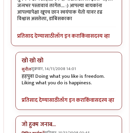
जन्मभर पस्तावावं लागेल.... :) आपल्या बायकांना
आपल्यापेक्षा खूपच छान स्वयंपाक येतो यावर दृढ
विश्वास असलेला, डांबिसकाका
प्रतिसाद देण्यासाठी
लॉग इन करा
किंवा
सदस्य व्हा
खो खो खो
शुक्रवार, 14/11/2008 14:01
सुनील
In reply to
अरेरे!!!!
by
पिवळा डांबिस
हहपुवा Doing what you like is freedom.
Liking what you do is happiness.
प्रतिसाद देण्यासाठी
लॉग इन करा
किंवा
सदस्य व्हा
जो हुक्म जनाब...
शनिवार, 15/11/2008 03:45