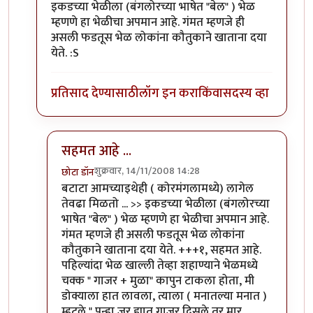
इकडच्या भेळीला (बंगलोरच्या भाषेत "बेल" ) भेळ
म्हणणे हा भेळीचा अपमान आहे. गंमत म्हणजे ही
असली फडतूस भेळ लोकांना कौतुकाने खाताना दया
येते. :S
प्रतिसाद देण्यासाठी
लॉग इन करा
किंवा
सदस्य व्हा
सहमत आहे ...
शुक्रवार, 14/11/2008 14:28
छोटा डॉन
In reply to
उ. बंगलोरमधे बटाटा पक्षाचे राज्य आहे.
by
अभि
बटाटा आमच्याइथेही ( कोरमंगलामध्ये) लागेल
तेवढा मिळतो ... >> इकडच्या भेळीला (बंगलोरच्या
भाषेत "बेल" ) भेळ म्हणणे हा भेळीचा अपमान आहे.
गंमत म्हणजे ही असली फडतूस भेळ लोकांना
कौतुकाने खाताना दया येते. +++१, सहमत आहे.
पहिल्यांदा भेळ खाल्ली तेव्हा शहाण्याने भेळमध्ये
चक्क " गाजर + मुळा" कापुन टाकला होता, मी
डोक्याला हात लावला, त्याला ( मनातल्या मनात )
म्हटले " पुन्हा जर ह्यात गाजर दिसले तर मार