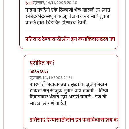
शुक्रवार, 14/11/2008 20:40
रेवती
In reply to
उ. बंगलोरमधे बटाटा पक्षाचे राज्य आहे.
by
अभि
माझ्या नणदेनी एके ठिकाणी भेळ खाल्ली तर त्यात
स्पेशल भेळ म्हणून काजू, बेदाणे व बदामाचे तुकडे
घातले होते. चिडचिड होणारच. रेवती
प्रतिसाद देण्यासाठी
लॉग इन करा
किंवा
सदस्य व्हा
पुरोहित का?
ब्रिटिश टिंग्या
शुक्रवार, 14/11/2008 21:21
In reply to
एवढच नाही अभिरतभाऊ
by
रेवती
कारण तो बटाटावड्यातसुद्धा काजु अन् बदाम
टाकतो अन् साजुक तुपात वडा तळतो! - टिंग्या
दिवाडकर! अंगात 'दम' असणं चांगलं.....पण तो
सारखा लागणं वाईट!
प्रतिसाद देण्यासाठी
लॉग इन करा
किंवा
सदस्य व्हा