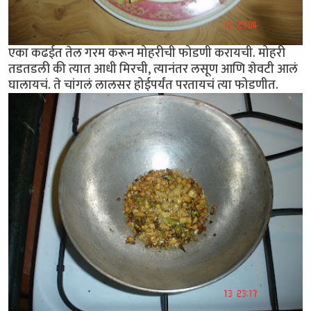
एका कढईत तेल गरम करून मोहरीची फोडणी करायची. मोहरी
तडतडली की त्यात आधी मिरची, त्यानंतर लसूण आणि शेवटी आलं
घालायचं. ते चांगलं लालसर होईपर्यंत परतायचं त्या फोडणीत.