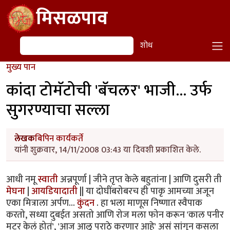
Skip to main content
मिसळपाव
शोध
शोध
मुख्य पान
कांदा टोमॅटोची 'बॅचलर' भाजी... उर्फ
सुगरण्याचा सल्ला
लेखक
बिपिन कार्यकर्ते
यांनी शुक्रवार, 14/11/2008 03:43 या दिवशी प्रकाशित केले.
आधी नमू
स्वाती
अन्नपूर्णा | जीने तृप्त केले बहुतांना | आणि दुसरी ती
मेघना
|
आयडियादाती
|| या दोघींबरोबरच ही पाकृ आमच्या अजून
एका मित्राला अर्पण...
कुंदन
. हा भला माणूस निष्णात स्वैपाक
करतो, सध्या दुबईत असतो आणि रोज मला फोन करून 'काल पनीर
मटर केलं होतं', 'आज आलू पराठे करणार आहे' असं सांगून कसला