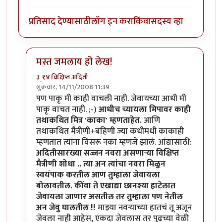
प्रतिसाद देण्यासाठी
लॉग इन करा
किंवा
सदस्य व्हा
मस्त जमलाय हो लेख!
३_१४ विक्षिप्त अदिती
शुक्रवार, 14/11/2008 11:39
In reply to
बिपिनकाका
by
आनंदयात्री
पण पाकृ मी काही वाचली नाही. जेवायच्या आधी मी
पाकृ वाचत नाही. ;-)
आधीच च्यायला मिपावर काही
तथाकथित मित्र 'काका' म्हणताहेत.
आणि
तथाकथित मैत्रीणी+बहिणी ज्या कधीमधी काकाही
म्हणतात त्यांना विसरू नका म्हणजे झालं. आंद्यासाठी:
अदितीसारख्या सज्जन नवरा असणार्‍या विक्षिप्त
मैत्रीणी शोधा .. त्या अन त्यांचा नवरा मिळुन
स्वयंपाक करतील आण तुम्हाला जेवायला
बोलावतील. कींवा ते एखाद्या छानश्या हाटेलात
जेवायला जाणार असतील तर तुम्हाला पण नेतील
अन जेवु घालतील !!
माझ्या नवर्‍याच्या हातचं तू अजून
जेवला नाही आहेस, एकदा जेवलास तर पुढच्या वेळी