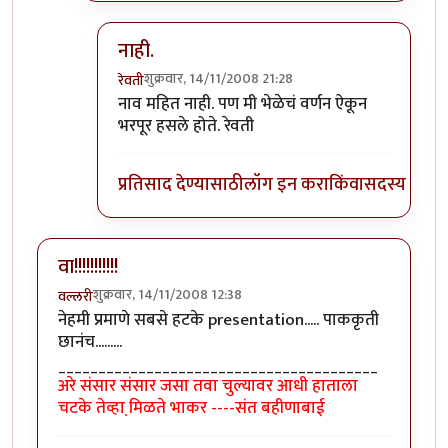
नाही.
शुक्रवार, 14/11/2008 21:28
रेवती
In reply to
पुरोहित का?
by
ब्रिटिश टिंग्या
नाव महित नाही. पण मी भेळेचं वर्णन ऐकून
भरपूर हसले होते. रेवती
प्रतिसाद देण्यासाठी
लॉग इन करा
किंवा
सदस्य व्हा
वा!!!!!!!!!!!
शुक्रवार, 14/11/2008 12:38
वल्लरी
नेहमी प्रमाणे सबसे हटके presentation..... पाककृती
छानंच.........
________________________________________
अरे संसार संसार जसा तवा चुल्यावर आधी हाताला
चटके तेव्हा मि़ळते भाकर ----संत बहीणाबाई