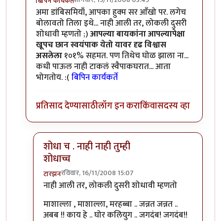
बिपिन कार्यकर्ते
In reply to
अरेरे!!!!
by
पिवळा डांबिस
अमा डांबिसमियाँ, आपका हुक्म सर आँखो पर. लगेच
बोलावतो तिला इथे... नाही आली तर, लोकली दुसरी
शोधावी म्हणतो ;)
आपल्या बायकांना आपल्यापेक्षा
खूपच छान स्वयंपाक येतो यावर दृढ विश्वास
असलेला
१०१% सहमत. पण तिथेच घोळ झाला ना...
कधी पाऊल नाही टाकलं स्वैपाकघरात... आता
भोगतोय. :(
बिपिन कार्यकर्ते
प्रतिसाद देण्यासाठी
लॉग इन करा
किंवा
सदस्य व्हा
शोधा च . नाही नाही तुम्ही
शोधाच्च
रविवार, 16/11/2008 15:07
टारझन
In reply to
जो हुक्म जनाब...
by
बिपिन कार्यकर्ते
नाही आली तर, लोकली दुसरी शोधावी म्हणतो
माशाल्ला , माशाल्ला, मरहब्बा .. जन्नत जन्नत ..
अबब !! काय हे .. घोर कलियुग .. जगदंब! जगदंब!!