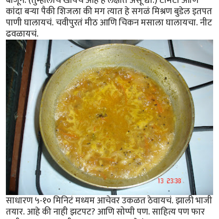
बाजूने. (तुम्हालाच खायचं आहे हे लक्षात असू द्या.) टोमॅटो आणि
कांदा बर्‍या पैकी शिजला की मग त्यात हे सगळं मिश्रण बुडेल इतपत
पाणी घालायचं. चवीपुरतं मीठ आणि चिकन मसाला घालायचा. नीट
ढवळायचं.
साधारण ५-१० मिनिटं मध्यम आचेवर उकळत ठेवायचं. झाली भाजी
तयार. आहे की नाही झटपट? आणि सोप्पी पण. साहित्य पण फार