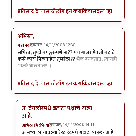
प्रतिसाद देण्यासाठी
लॉग इन करा
किंवा
सदस्य व्हा
अभिरत,
शुक्रवार, 14/11/2008 12:30
यशोधरा
अभिरत, तुम्ही बंगलुरुमधे ना?? मग गाजरांऐवजी बटाटे
कसे काय मिळताहेत तुम्हांला??
भेळ बनवतात, त्यातही
गाजरे घालतात!! :(
प्रतिसाद देण्यासाठी
लॉग इन करा
किंवा
सदस्य व्हा
उ. बंगलोरमधे बटाटा पक्षाचे राज्य
आहे.
शुक्रवार, 14/11/2008 14:11
अभिरत भिरभि-या
In reply to
अभिरत,
by
यशोधरा
आमच्या भागातल्या रेस्टारंटमधे बटाटा पापुलर आहे.