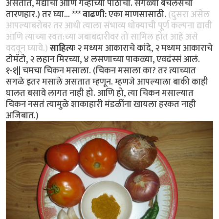
असतात, मैद्याचा आणि गव्हाच्या पीठाचा. सगळ्या बॅचलर्सचा
तारणहार.) तर घ्या... ***
वाढणी:
एका माणसासाठी.
(दुसरा असेल
आपल्याबरोबर तर आधी त्याला संभाव्य धोक्याची पूर्ण कल्पना द्यावी
आणि त्याच्या स्वत:च्या जबाबदारीवर तो सामिल होत आहे असे
वदवून घ्यावे.)
साहित्यः
२ मध्यम आकाराचे कांदे, २ मध्यम आकाराचे
टोमॅटो, २ लहान मिरच्या, ४ लसणाच्या पाकळ्या, एवढंस्सं आलं.
१-१|| चमचा चिकन मसाला. (चिकन मसाला का? तर त्याच्यात
सगळे इतर मसाले असतात म्हणून. म्हणजे आपल्याला बाकी काही
घालत बसावे लागत नाही हो. आणि हो, त्या चिकन मसाल्यात
चिकन नसतं त्यामुळे शाकाहारी मंडळींना खायला हरकत नाही
अजिबात.)