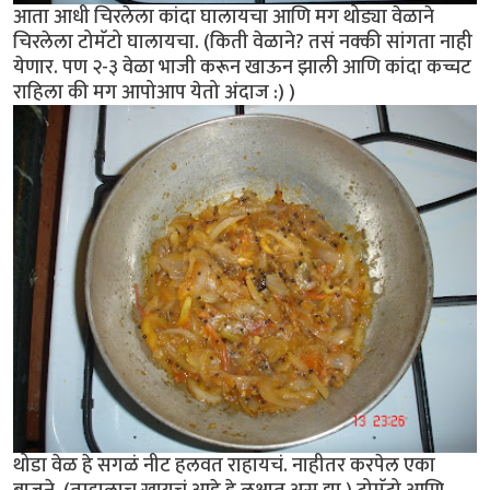
आता आधी चिरलेला कांदा घालायचा आणि मग थोड्या वेळाने
चिरलेला टोमॅटो घालायचा. (किती वेळाने? तसं नक्की सांगता नाही
येणार. पण २-३ वेळा भाजी करून खाऊन झाली आणि कांदा कच्चट
राहिला की मग आपोआप येतो अंदाज :) )
थोडा वेळ हे सगळं नीट हलवत राहायचं. नाहीतर करपेल एका