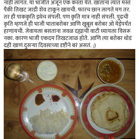
नाही लागत. या भाजीत अजून एक करता येतं. खाताना त्यात मस्त
पैकी तिखट जाडी शेव टाकून खायची. फारच छान लागते मग तर.
तर ही पाककृति इथेच संपली. पण कृति मात्र नाही संपली. पुढची
कृति म्हणजे ही भाजी भाताबरोबर आणि खुबूस बरोबर ओ येईपर्यंत
हाणायची. जेवायला बसताना जवळ दह्याची वाटी घ्यायला विसरू
नका. कारण भाजी एकदम तिखटजाळ होते. आणि त्या बरोबर थोडं
दही खाणं दुसर्‍या दिवसाच्या दृष्टीने बरं असतं. ;)