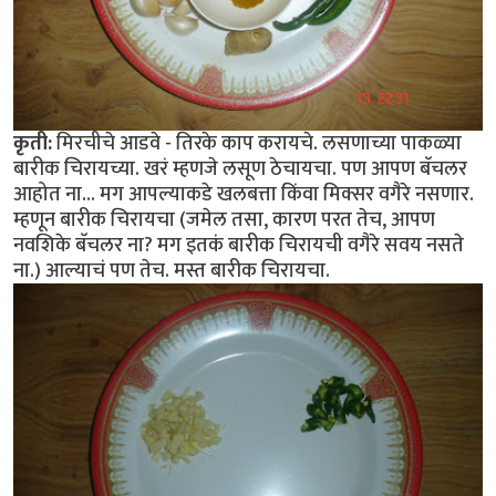
कृती:
मिरचीचे आडवे - तिरके काप करायचे. लसणाच्या पाकळ्या
बारीक चिरायच्या. खरं म्हणजे लसूण ठेचायचा. पण आपण बॅचलर
आहोत ना... मग आपल्याकडे खलबत्ता किंवा मिक्सर वगैरे नसणार.
म्हणून बारीक चिरायचा (जमेल तसा, कारण परत तेच, आपण
नवशिके बॅचलर ना? मग इतकं बारीक चिरायची वगैरे सवय नसते
ना.) आल्याचं पण तेच. मस्त बारीक चिरायचा.