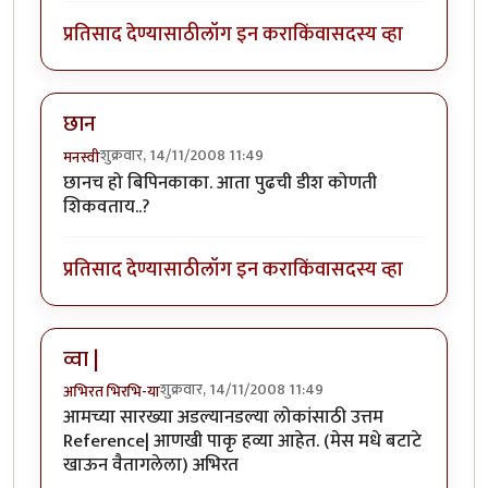
प्रतिसाद देण्यासाठी
लॉग इन करा
किंवा
सदस्य व्हा
छान
शुक्रवार, 14/11/2008 11:49
मनस्वी
छानच हो बिपिनकाका. आता पुढची डीश कोणती
शिकवताय..?
प्रतिसाद देण्यासाठी
लॉग इन करा
किंवा
सदस्य व्हा
व्वा |
शुक्रवार, 14/11/2008 11:49
अभिरत भिरभि-या
आमच्या सारख्या अडल्यानडल्या लोकांसाठी उत्तम
Reference| आणखी पाकृ हव्या आहेत. (मेस मधे बटाटे
खाऊन वैतागलेला) अभिरत