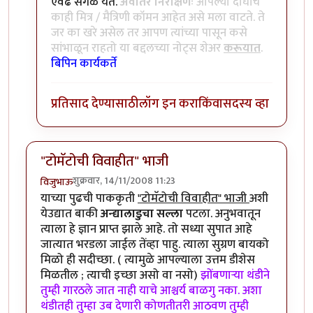
एवढं सगळं येतं.
अवांतर निरीक्षणः
आपल्या दोघांचे
काही मित्र / मैत्रिणी कॉमन आहेत असे मला वाटते. ते
जर का खरे असेल तर आपण त्यांच्या पासून कसे
सांभाळून राहतो या बद्दलच्या नोट्स शेअर
करूयात
.
बिपिन कार्यकर्ते
प्रतिसाद देण्यासाठी
लॉग इन करा
किंवा
सदस्य व्हा
"टोमॅटोची विवाहीत" भाजी
शुक्रवार, 14/11/2008 11:23
विजुभाऊ
याच्या पुढची पाककृती
"टोमॅटोची विवाहीत" भाजी
अशी
येउद्यात बाकी
अन्द्यालाडुचा सल्ला
पटला. अनुभवातून
त्याला हे ज्ञान प्राप्त झाले आहे. तो सध्या सुपात आहे
जात्यात भरडला जाईल तेंव्हा पाहु. त्याला सुग्रण बायको
मिळो ही सदीच्छा. ( त्यामुळे आपल्याला उत्तम डीशेस
मिळतील ; त्याची इच्छा असो वा नसो)
झोंबणार्‍या थंडीने
तुम्ही गारठले जात नाही याचे आश्चर्य बाळगु नका. अशा
थंडीतही तुम्हा उब देणारी कोणतीतरी आठवण तुम्ही