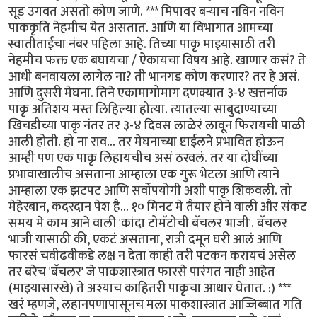
सूड उगवत असतो कोण जाणे. *** मिपावर बर्‍याच नविन नविन
पाककृति नेहमीच येत असतात. आणि या विभागात आमच्या
स्वातीताईचा नंबर पहिला आहे. तिच्या पाकृ माझ्यासाठी तरी
नेहमीच फक्त एक बघायचा / ऐकायचा विषय आहे. खाणार कसं? ते
आधी बनवायला लागेल ना? ती भानगड कोण करणार? तर हे असं.
आणि दुसरी मेघना. तिने एकामागोमाग दणक्यात ३-४ खत्तर्नाक
पाकृ अतिशय मस्त लिहिल्या होत्या. त्यातल्या साबुदाण्याच्या
खिचडीच्या पाकृ नंतर तर ३-४ दिवस लाळेरं लावून फिरायची पाळी
आली होती. हो ना राव... तर मेघनाच्या ष्टाईलने प्रभावित होऊन
आम्ही पण एक पाकृ लिहायचीच असं ठरवलं. तर या दोघींच्या
प्रभावाखालीच असताना आम्हाला एक गुरू भेटला आणि त्याने
आम्हाला एक झटपट आणि सर्वोपयोगी अशी पाकृ शिकवली. तो
मेहेरबान, कदरदान पेश है... १० मिनट मे तैयार होने वाली और संकट
समय मे काम आने वाली 'कांदा टोमॅटोची बॅचलर भाजी'. बॅचलर
भाजी यासाठी की, एकटं असताना, रात्री दमून घरी आलं आणि
फारसं चवीढवीकडे लक्ष न देता काही तरी पटकन करायचं असेल
तर बरेच 'बॅचलर' जे पाकशास्त्रात फारसे पारंगत नाही आहेत
(माझ्यासारखे) ते अश्याच काहितरी पाकृचा आधार घेतात. :) ***
खरं म्हणजे, लहानपणापासूनच मला पाकशास्त्रात आज्जिब्बात गति