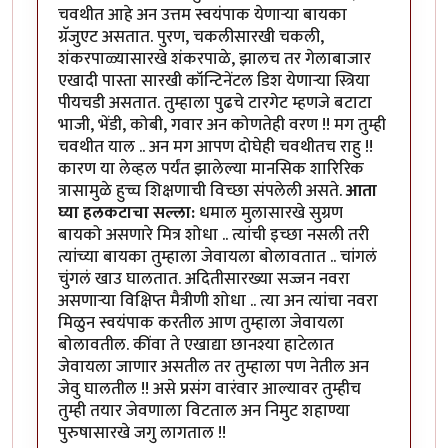
चवथीत आहे अन उत्तम स्वयंपाक येणार्‍या बायका
ग्रॅजुएट असतात. पुरण, चकलीसारखी चकली,
शंकरपाळ्यासारखे शंकरपाळे, झालच तर गेलाबाजार
एखादी पास्ता सारखी कॉन्टिनेंटल डिश येणार्‍या स्त्रिया
पीयचडी असतात. तुम्हाला पुढचे टारगेट म्हणजे बटाटा
भाजी, भेंडी, कोबी, गवार अन कोणतेही वरण !! मग तुम्ही
चवथीत याल .. अन मग आपण दोघेही चवथीतच राहु !!
कारण या लेव्हल पर्यंत झालेल्या मानसिक शारिरिक
त्रासामुळे हुच्च शिक्षणाची विच्छा संपलेली असते.
आता
घ्या हलकटाचा सल्ला:
धमाल मुलासारखे सुग्रण
बायको असणारे मित्र शोधा .. त्यांची इच्छा नसली तरी
त्यांच्या बायका तुम्हाला जेवायला बोलावतात .. चांगलं
चुंगलं खाउ घालतात. अदितीसारख्या सज्जन नवरा
असणार्‍या विक्षिप्त मैत्रीणी शोधा .. त्या अन त्यांचा नवरा
मिळुन स्वयंपाक करतील आण तुम्हाला जेवायला
बोलावतील. कींवा ते एखाद्या छानश्या हाटेलात
जेवायला जाणार असतील तर तुम्हाला पण नेतील अन
जेवु घालतील !! असे प्रसंग वारंवार आल्यावर तुम्हीच
तुम्ही तयार जेवणाला विटताल अन निमुट शहाण्या
पुरुषासारखे जगु लागताल !!