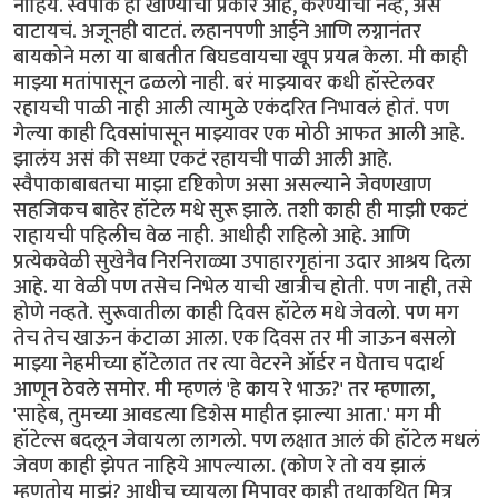
नाहिये. स्वैपाक हा खाण्याचा प्रकार आहे, करण्याचा नव्हे, असं
वाटायचं. अजूनही वाटतं. लहानपणी आईने आणि लग्नानंतर
बायकोने मला या बाबतीत बिघडवायचा खूप प्रयत्न केला. मी काही
माझ्या मतांपासून ढळलो नाही. बरं माझ्यावर कधी हॉस्टेलवर
रहायची पाळी नाही आली त्यामुळे एकंदरित निभावलं होतं. पण
गेल्या काही दिवसांपासून माझ्यावर एक मोठी आफत आली आहे.
झालंय असं की सध्या एकटं रहायची पाळी आली आहे.
स्वैपाकाबाबतचा माझा दृष्टिकोण असा असल्याने जेवणखाण
सहजिकच बाहेर हॉटेल मधे सुरू झाले. तशी काही ही माझी एकटं
राहायची पहिलीच वेळ नाही. आधीही राहिलो आहे. आणि
प्रत्येकवेळी सुखेनैव निरनिराळ्या उपाहारगृहांना उदार आश्रय दिला
आहे. या वेळी पण तसेच निभेल याची खात्रीच होती. पण नाही, तसे
होणे नव्हते. सुरूवातीला काही दिवस हॉटेल मधे जेवलो. पण मग
तेच तेच खाऊन कंटाळा आला. एक दिवस तर मी जाऊन बसलो
माझ्या नेहमीच्या हॉटेलात तर त्या वेटरने ऑर्डर न घेताच पदार्थ
आणून ठेवले समोर. मी म्हणलं 'हे काय रे भाऊ?' तर म्हणाला,
'साहेब, तुमच्या आवडत्या डिशेस माहीत झाल्या आता.' मग मी
हॉटेल्स बदलून जेवायला लागलो. पण लक्षात आलं की हॉटेल मधलं
जेवण काही झेपत नाहिये आपल्याला. (कोण रे तो वय झालं
म्हणतोय माझं? आधीच च्यायला मिपावर काही तथाकथित मित्र