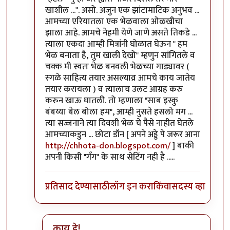
खाशील ...". असो. अजुन एक झांटामाटिक अनुभव ...
आमच्या एरियातला एक भेळवाला ओळखीचा
झाला आहे. आमचे नेहमी येणे जाणे असते तिकडे ...
त्याला एकदा आम्ही मित्रांनी घोळात घेऊन " हम
भेळ बनाता है, तुम खाली देखो" म्हणुन सांगितले व
चक्क मी स्वतः भेळ बनवली भेळच्या गाड्यावर (
स्गळे साहित्य तयार असल्याव्र आमचे काय जातेय
तयार करायला ) व त्यालाच उलट आग्रह करु
करुन खाऊ घातली. तो म्हणाला "साब इस्कु
बंबय्या बेल बोला हम", आम्ही नुसते हसलो मग ...
त्या सज्जनाने त्या दिवशी भेळ चे पैसे नाहीत घेतले
आमच्याकडुन ... छोटा डॉन [ अपने अड्डे पे जरूर आना
http://chhota-don.blogspot.com/
] बाकी
अपनी किसी "गँग" के साथ सेटिंग नही है .....
प्रतिसाद देण्यासाठी
लॉग इन करा
किंवा
सदस्य व्हा
काय हे!