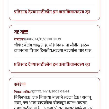
प्रतिसाद देण्यासाठी
लॉग इन करा
किंवा
सदस्य व्हा
वा! वा!!!!
शुक्रवार, 14/11/2008 08:39
रामदास
चौफेर बॅटींग चालू आहे. थोडे दिवसानी सौदीत हाटेल
टाकायचा विचार दिसतोय.अडल्या नडल्यांना चार घास .
प्रतिसाद देण्यासाठी
लॉग इन करा
किंवा
सदस्य व्हा
अरेरे!!!!
शुक्रवार, 14/11/2008 08:44
पिवळा डांबिस
बिपिनभाऊ, एक मित्राच्या नात्याने सल्ला देऊ? रागावू
नका, पण आता बायकोला बोलावून घ्या!!!! नायतर
तुमचं कठीण आहे..... एकदा पोटात अल्सर झाले ना, तर