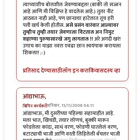
त्याच्याशीच बोलशील जेवण्याबद्दल! (बाकी तो सज्जन
आहे आणि मी विक्षिप्त हे वादलेस आहे.) तुला नीट
आठवत नाही आहे, पण छानश्या हाटेलात तूच हरी
पत्ती खर्च केली होतीस.
असे प्रसंग वारंवार आल्यावर
तुम्हीच तुम्ही तयार जेवणाला विटताल अन निमुट
शहाण्या पुरुषासारखे जगु लागताल !!
अरे अगदी खरं!
उगाच का माझा नवरा एवढा छान स्वयंपाक करायला
शिकला! ;-)
प्रतिसाद देण्यासाठी
लॉग इन करा
किंवा
सदस्य व्हा
आंद्याभाऊ,
शनिवार, 15/11/2008 04:11
बिपिन कार्यकर्ते
In reply to
बिपिनकाका
by
आनंदयात्री
आंद्याभाऊ, मी दुसरीच्या पहिल्या सहामाहीत आहे.
मला भात, खिचडी, तयार लोणचं, बुक्की मारून
फोडलेला कांदा, साधं वरण, फोडणी घातलेलं वरण,
बटाट्याची भाजी आणि वरती लिहिलेली बॅचलर भाजी