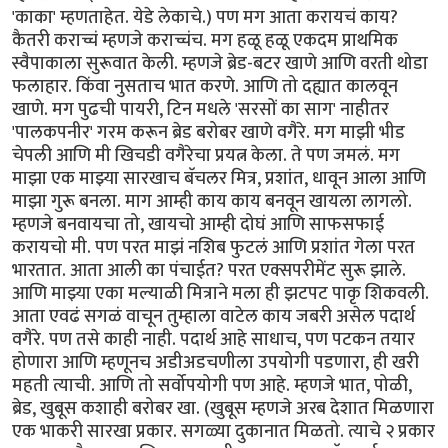
'काका' म्हणताहेत. येडे लेकाचे.) पण मग आता करायचं काय?
कैतरी कराच्चं म्हणजे कराच्चंच. मग हळू हळू एकदम प्राथमिक
स्वैपाकाला सुरूवात केली. म्हणजे ब्रेड-बटर खाणे आणि वरती थोडा
फलाहार. किंवा नुसताच भात करणे. आणि तो दह्यात कालवून
खाणे. मग पुढची पायरी, टिन मधले 'सरसों का साग' नाहीतर
'पालकपनीर' गरम करून ब्रेड बरोबर खाणे वगैरे. मग माझी भीड
चेपली आणि मी खिचडी वगैरेचा प्रयत्न केला. ते पण जमलं. मग
माझा एक माझ्या सारखाच बॅचलर मित्र, प्रशांत, धावून आला आणि
माझा गुरू बनला. माग आम्ही काय काय बनवून खायला लागलो.
म्हणजे बनवायचा तो, खायचो आम्ही दोघं आणि साफसफाई
करायचो मी. पण परत माझं नशिब फुटलं आणि प्रशांत गेला परत
भारतात. आता आली का पंचाईत? परत एक्सपरीमेंट सुरू झाले.
आणि माझ्या एका मल्याळी मित्राने मला ही झटपट पाकृ शिकवली.
आता एवढं सगळं वाचून तुम्हाला वाटेल काय जबरी असेल पदार्थ
वगैरे. पण तसे काही नाही. पदार्थ आहे साधाच, पण पटकन तयार
होणारा आणि म्हणूनच अडीअडचणीला उपयोगी पडणारा, ही खरी
महती त्याची. आणि तो सर्वोपयोगी पण आहे. म्हणजे भात, पोळी,
ब्रेड, खुबूस कशाही बरोबर खा. (खुबूस म्हणजे अरब देशात मिळणारा
एक भाकरी सारखा प्रकार. सगळ्या दुकानात मिळतो. त्याचे २ प्रकार