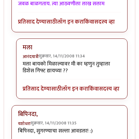
जवळ बाळगताय. त्या आठवणीला लाख सलाम
प्रतिसाद देण्यासाठी
लॉग इन करा
किंवा
सदस्य व्हा
मला
शुक्रवार, 14/11/2008 11:34
आनंदयात्री
In reply to
"टोमॅटोची विवाहीत" भाजी
by
विजुभाऊ
मला बायको मिळाल्यावर मी का म्हणुन तुम्हाला
डिशेस गिफ्ट द्यायच्या ??
प्रतिसाद देण्यासाठी
लॉग इन करा
किंवा
सदस्य व्हा
बिपिनदा,
शुक्रवार, 14/11/2008 11:35
यशोधरा
बिपिनदा, सुगरण्याचा सल्ला आवडला! :)