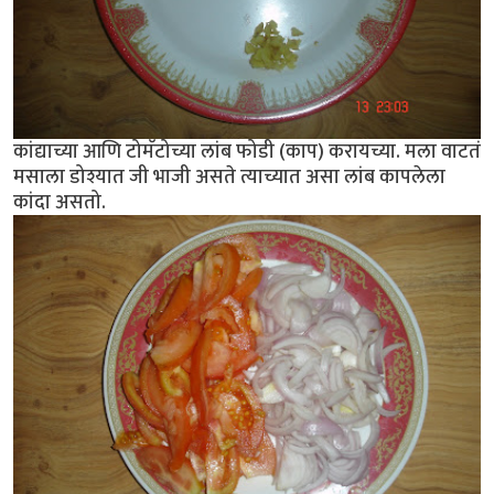
कांद्याच्या आणि टोमॅटोच्या लांब फोडी (काप) करायच्या. मला वाटतं
मसाला डोश्यात जी भाजी असते त्याच्यात असा लांब कापलेला
कांदा असतो.