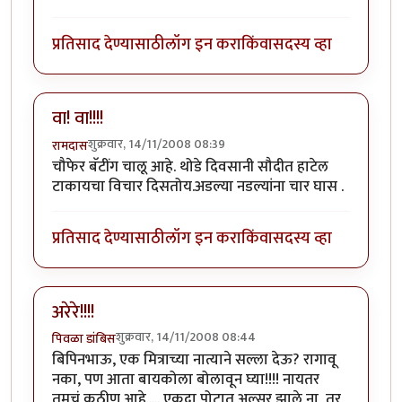
प्रतिसाद देण्यासाठी
लॉग इन करा
किंवा
सदस्य व्हा
वा! वा!!!!
शुक्रवार, 14/11/2008 08:39
रामदास
चौफेर बॅटींग चालू आहे. थोडे दिवसानी सौदीत हाटेल
टाकायचा विचार दिसतोय.अडल्या नडल्यांना चार घास .
प्रतिसाद देण्यासाठी
लॉग इन करा
किंवा
सदस्य व्हा
अरेरे!!!!
शुक्रवार, 14/11/2008 08:44
पिवळा डांबिस
बिपिनभाऊ, एक मित्राच्या नात्याने सल्ला देऊ? रागावू
नका, पण आता बायकोला बोलावून घ्या!!!! नायतर
तुमचं कठीण आहे..... एकदा पोटात अल्सर झाले ना, तर