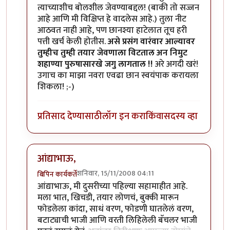
त्याच्याशीच बोलशील जेवण्याबद्दल! (बाकी तो सज्जन
आहे आणि मी विक्षिप्त हे वादलेस आहे.) तुला नीट
आठवत नाही आहे, पण छानश्या हाटेलात तूच हरी
पत्ती खर्च केली होतीस.
असे प्रसंग वारंवार आल्यावर
तुम्हीच तुम्ही तयार जेवणाला विटताल अन निमुट
शहाण्या पुरुषासारखे जगु लागताल !!
अरे अगदी खरं!
उगाच का माझा नवरा एवढा छान स्वयंपाक करायला
शिकला! ;-)
प्रतिसाद देण्यासाठी
लॉग इन करा
किंवा
सदस्य व्हा
आंद्याभाऊ,
शनिवार, 15/11/2008 04:11
बिपिन कार्यकर्ते
In reply to
बिपिनकाका
by
आनंदयात्री
आंद्याभाऊ, मी दुसरीच्या पहिल्या सहामाहीत आहे.
मला भात, खिचडी, तयार लोणचं, बुक्की मारून
फोडलेला कांदा, साधं वरण, फोडणी घातलेलं वरण,
बटाट्याची भाजी आणि वरती लिहिलेली बॅचलर भाजी