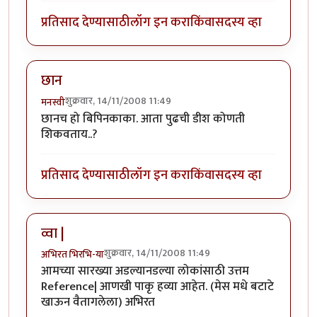
प्रतिसाद देण्यासाठी
लॉग इन करा
किंवा
सदस्य व्हा
छान
शुक्रवार, 14/11/2008 11:49
मनस्वी
छानच हो बिपिनकाका. आता पुढची डीश कोणती
शिकवताय..?
प्रतिसाद देण्यासाठी
लॉग इन करा
किंवा
सदस्य व्हा
व्वा |
शुक्रवार, 14/11/2008 11:49
अभिरत भिरभि-या
आमच्या सारख्या अडल्यानडल्या लोकांसाठी उत्तम
Reference| आणखी पाकृ हव्या आहेत. (मेस मधे बटाटे
खाऊन वैतागलेला) अभिरत