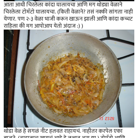
आता आधी चिरलेला कांदा घालायचा आणि मग थोड्या वेळाने
चिरलेला टोमॅटो घालायचा. (किती वेळाने? तसं नक्की सांगता नाही
येणार. पण २-३ वेळा भाजी करून खाऊन झाली आणि कांदा कच्चट
राहिला की मग आपोआप येतो अंदाज :) )
थोडा वेळ हे सगळं नीट हलवत राहायचं. नाहीतर करपेल एका