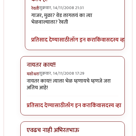
शुक्रवार, 14/11/2008 21:31
रेवती
In reply to
सहमत आहे ...
by
छोटा डॉन
गाजर, मुळा? वेड लागलयं का त्या
भेळवाल्याला? रेवती
प्रतिसाद देण्यासाठी
लॉग इन करा
किंवा
सदस्य व्हा
नायतर काय!!
शुक्रवार, 14/11/2008 17:29
यशोधरा
In reply to
उ. बंगलोरमधे बटाटा पक्षाचे राज्य आहे.
by
अभि
नायतर काय!! त्याला भेळ म्हणायचे म्हणजे जरा
अतिच आहे!
प्रतिसाद देण्यासाठी
लॉग इन करा
किंवा
सदस्य व्हा
एवढच नाही अभिरतभाऊ