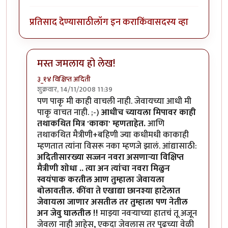
प्रतिसाद देण्यासाठी
लॉग इन करा
किंवा
सदस्य व्हा
मस्त जमलाय हो लेख!
३_१४ विक्षिप्त अदिती
शुक्रवार, 14/11/2008 11:39
In reply to
बिपिनकाका
by
आनंदयात्री
पण पाकृ मी काही वाचली नाही. जेवायच्या आधी मी
पाकृ वाचत नाही. ;-)
आधीच च्यायला मिपावर काही
तथाकथित मित्र 'काका' म्हणताहेत.
आणि
तथाकथित मैत्रीणी+बहिणी ज्या कधीमधी काकाही
म्हणतात त्यांना विसरू नका म्हणजे झालं. आंद्यासाठी:
अदितीसारख्या सज्जन नवरा असणार्‍या विक्षिप्त
मैत्रीणी शोधा .. त्या अन त्यांचा नवरा मिळुन
स्वयंपाक करतील आण तुम्हाला जेवायला
बोलावतील. कींवा ते एखाद्या छानश्या हाटेलात
जेवायला जाणार असतील तर तुम्हाला पण नेतील
अन जेवु घालतील !!
माझ्या नवर्‍याच्या हातचं तू अजून
जेवला नाही आहेस, एकदा जेवलास तर पुढच्या वेळी