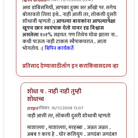
बिपिन कार्यकर्ते
In reply to
अरेरे!!!!
by
पिवळा डांबिस
अमा डांबिसमियाँ, आपका हुक्म सर आँखो पर. लगेच
बोलावतो तिला इथे... नाही आली तर, लोकली दुसरी
शोधावी म्हणतो ;)
आपल्या बायकांना आपल्यापेक्षा
खूपच छान स्वयंपाक येतो यावर दृढ विश्वास
असलेला
१०१% सहमत. पण तिथेच घोळ झाला ना...
कधी पाऊल नाही टाकलं स्वैपाकघरात... आता
भोगतोय. :(
बिपिन कार्यकर्ते
प्रतिसाद देण्यासाठी
लॉग इन करा
किंवा
सदस्य व्हा
शोधा च . नाही नाही तुम्ही
शोधाच्च
रविवार, 16/11/2008 15:07
टारझन
In reply to
जो हुक्म जनाब...
by
बिपिन कार्यकर्ते
नाही आली तर, लोकली दुसरी शोधावी म्हणतो
माशाल्ला , माशाल्ला, मरहब्बा .. जन्नत जन्नत ..
अबब !! काय हे .. घोर कलियुग .. जगदंब! जगदंब!!