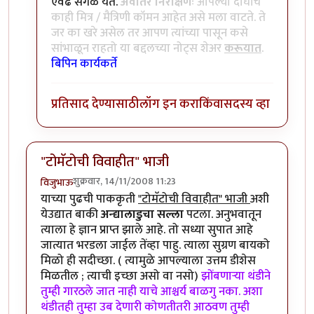
एवढं सगळं येतं.
अवांतर निरीक्षणः
आपल्या दोघांचे
काही मित्र / मैत्रिणी कॉमन आहेत असे मला वाटते. ते
जर का खरे असेल तर आपण त्यांच्या पासून कसे
सांभाळून राहतो या बद्दलच्या नोट्स शेअर
करूयात
.
बिपिन कार्यकर्ते
प्रतिसाद देण्यासाठी
लॉग इन करा
किंवा
सदस्य व्हा
"टोमॅटोची विवाहीत" भाजी
शुक्रवार, 14/11/2008 11:23
विजुभाऊ
याच्या पुढची पाककृती
"टोमॅटोची विवाहीत" भाजी
अशी
येउद्यात बाकी
अन्द्यालाडुचा सल्ला
पटला. अनुभवातून
त्याला हे ज्ञान प्राप्त झाले आहे. तो सध्या सुपात आहे
जात्यात भरडला जाईल तेंव्हा पाहु. त्याला सुग्रण बायको
मिळो ही सदीच्छा. ( त्यामुळे आपल्याला उत्तम डीशेस
मिळतील ; त्याची इच्छा असो वा नसो)
झोंबणार्‍या थंडीने
तुम्ही गारठले जात नाही याचे आश्चर्य बाळगु नका. अशा
थंडीतही तुम्हा उब देणारी कोणतीतरी आठवण तुम्ही