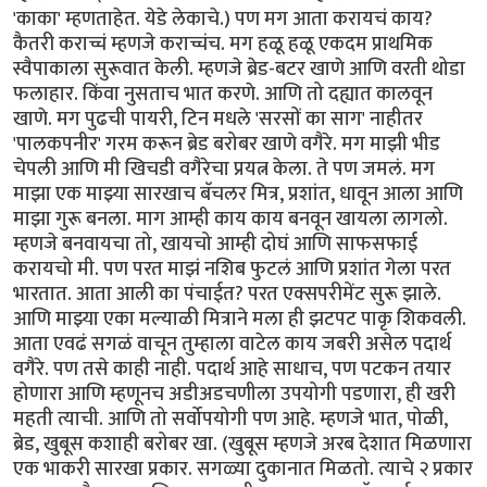
'काका' म्हणताहेत. येडे लेकाचे.) पण मग आता करायचं काय?
कैतरी कराच्चं म्हणजे कराच्चंच. मग हळू हळू एकदम प्राथमिक
स्वैपाकाला सुरूवात केली. म्हणजे ब्रेड-बटर खाणे आणि वरती थोडा
फलाहार. किंवा नुसताच भात करणे. आणि तो दह्यात कालवून
खाणे. मग पुढची पायरी, टिन मधले 'सरसों का साग' नाहीतर
'पालकपनीर' गरम करून ब्रेड बरोबर खाणे वगैरे. मग माझी भीड
चेपली आणि मी खिचडी वगैरेचा प्रयत्न केला. ते पण जमलं. मग
माझा एक माझ्या सारखाच बॅचलर मित्र, प्रशांत, धावून आला आणि
माझा गुरू बनला. माग आम्ही काय काय बनवून खायला लागलो.
म्हणजे बनवायचा तो, खायचो आम्ही दोघं आणि साफसफाई
करायचो मी. पण परत माझं नशिब फुटलं आणि प्रशांत गेला परत
भारतात. आता आली का पंचाईत? परत एक्सपरीमेंट सुरू झाले.
आणि माझ्या एका मल्याळी मित्राने मला ही झटपट पाकृ शिकवली.
आता एवढं सगळं वाचून तुम्हाला वाटेल काय जबरी असेल पदार्थ
वगैरे. पण तसे काही नाही. पदार्थ आहे साधाच, पण पटकन तयार
होणारा आणि म्हणूनच अडीअडचणीला उपयोगी पडणारा, ही खरी
महती त्याची. आणि तो सर्वोपयोगी पण आहे. म्हणजे भात, पोळी,
ब्रेड, खुबूस कशाही बरोबर खा. (खुबूस म्हणजे अरब देशात मिळणारा
एक भाकरी सारखा प्रकार. सगळ्या दुकानात मिळतो. त्याचे २ प्रकार