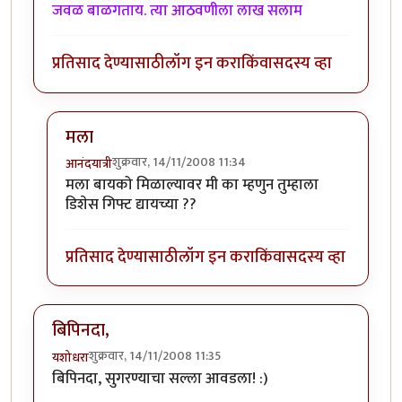
जवळ बाळगताय. त्या आठवणीला लाख सलाम
प्रतिसाद देण्यासाठी
लॉग इन करा
किंवा
सदस्य व्हा
मला
शुक्रवार, 14/11/2008 11:34
आनंदयात्री
In reply to
"टोमॅटोची विवाहीत" भाजी
by
विजुभाऊ
मला बायको मिळाल्यावर मी का म्हणुन तुम्हाला
डिशेस गिफ्ट द्यायच्या ??
प्रतिसाद देण्यासाठी
लॉग इन करा
किंवा
सदस्य व्हा
बिपिनदा,
शुक्रवार, 14/11/2008 11:35
यशोधरा
बिपिनदा, सुगरण्याचा सल्ला आवडला! :)