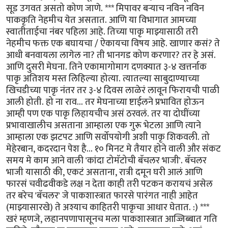
सूड उगवत असतो कोण जाणे. *** मिपावर बर्‍याच नविन नविन
पाककृति नेहमीच येत असतात. आणि या विभागात आमच्या
स्वातीताईचा नंबर पहिला आहे. तिच्या पाकृ माझ्यासाठी तरी
नेहमीच फक्त एक बघायचा / ऐकायचा विषय आहे. खाणार कसं? ते
आधी बनवायला लागेल ना? ती भानगड कोण करणार? तर हे असं.
आणि दुसरी मेघना. तिने एकामागोमाग दणक्यात ३-४ खत्तर्नाक
पाकृ अतिशय मस्त लिहिल्या होत्या. त्यातल्या साबुदाण्याच्या
खिचडीच्या पाकृ नंतर तर ३-४ दिवस लाळेरं लावून फिरायची पाळी
आली होती. हो ना राव... तर मेघनाच्या ष्टाईलने प्रभावित होऊन
आम्ही पण एक पाकृ लिहायचीच असं ठरवलं. तर या दोघींच्या
प्रभावाखालीच असताना आम्हाला एक गुरू भेटला आणि त्याने
आम्हाला एक झटपट आणि सर्वोपयोगी अशी पाकृ शिकवली. तो
मेहेरबान, कदरदान पेश है... १० मिनट मे तैयार होने वाली और संकट
समय मे काम आने वाली 'कांदा टोमॅटोची बॅचलर भाजी'. बॅचलर
भाजी यासाठी की, एकटं असताना, रात्री दमून घरी आलं आणि
फारसं चवीढवीकडे लक्ष न देता काही तरी पटकन करायचं असेल
तर बरेच 'बॅचलर' जे पाकशास्त्रात फारसे पारंगत नाही आहेत
(माझ्यासारखे) ते अश्याच काहितरी पाकृचा आधार घेतात. :) ***
खरं म्हणजे, लहानपणापासूनच मला पाकशास्त्रात आज्जिब्बात गति