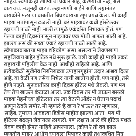
नाहिये. स्वैपाक हा खाण्याचा प्रकार आहे, करण्याचा नव्हे, असं
वाटायचं. अजूनही वाटतं. लहानपणी आईने आणि लग्नानंतर
बायकोने मला या बाबतीत बिघडवायचा खूप प्रयत्न केला. मी काही
माझ्या मतांपासून ढळलो नाही. बरं माझ्यावर कधी हॉस्टेलवर
रहायची पाळी नाही आली त्यामुळे एकंदरित निभावलं होतं. पण
गेल्या काही दिवसांपासून माझ्यावर एक मोठी आफत आली आहे.
झालंय असं की सध्या एकटं रहायची पाळी आली आहे.
स्वैपाकाबाबतचा माझा दृष्टिकोण असा असल्याने जेवणखाण
सहजिकच बाहेर हॉटेल मधे सुरू झाले. तशी काही ही माझी एकटं
राहायची पहिलीच वेळ नाही. आधीही राहिलो आहे. आणि
प्रत्येकवेळी सुखेनैव निरनिराळ्या उपाहारगृहांना उदार आश्रय दिला
आहे. या वेळी पण तसेच निभेल याची खात्रीच होती. पण नाही, तसे
होणे नव्हते. सुरूवातीला काही दिवस हॉटेल मधे जेवलो. पण मग
तेच तेच खाऊन कंटाळा आला. एक दिवस तर मी जाऊन बसलो
माझ्या नेहमीच्या हॉटेलात तर त्या वेटरने ऑर्डर न घेताच पदार्थ
आणून ठेवले समोर. मी म्हणलं 'हे काय रे भाऊ?' तर म्हणाला,
'साहेब, तुमच्या आवडत्या डिशेस माहीत झाल्या आता.' मग मी
हॉटेल्स बदलून जेवायला लागलो. पण लक्षात आलं की हॉटेल मधलं
जेवण काही झेपत नाहिये आपल्याला. (कोण रे तो वय झालं
म्हणतोय माझं? आधीच च्यायला मिपावर काही तथाकथित मित्र