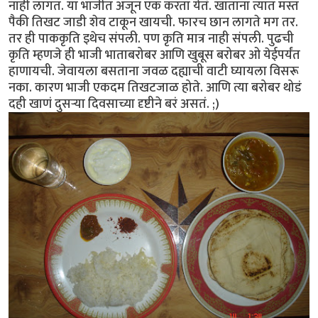
नाही लागत. या भाजीत अजून एक करता येतं. खाताना त्यात मस्त
पैकी तिखट जाडी शेव टाकून खायची. फारच छान लागते मग तर.
तर ही पाककृति इथेच संपली. पण कृति मात्र नाही संपली. पुढची
कृति म्हणजे ही भाजी भाताबरोबर आणि खुबूस बरोबर ओ येईपर्यंत
हाणायची. जेवायला बसताना जवळ दह्याची वाटी घ्यायला विसरू
नका. कारण भाजी एकदम तिखटजाळ होते. आणि त्या बरोबर थोडं
दही खाणं दुसर्‍या दिवसाच्या दृष्टीने बरं असतं. ;)