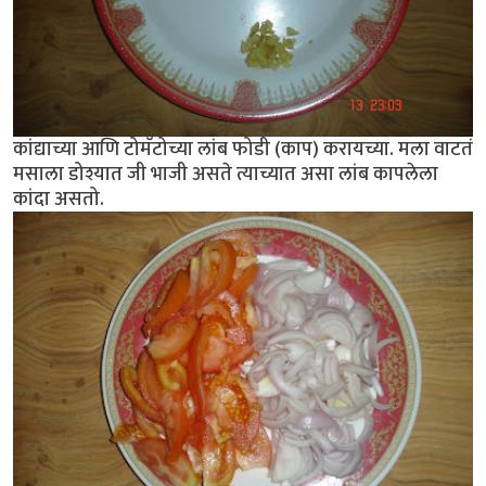
कांद्याच्या आणि टोमॅटोच्या लांब फोडी (काप) करायच्या. मला वाटतं
मसाला डोश्यात जी भाजी असते त्याच्यात असा लांब कापलेला
कांदा असतो.