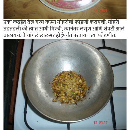
एका कढईत तेल गरम करून मोहरीची फोडणी करायची. मोहरी
तडतडली की त्यात आधी मिरची, त्यानंतर लसूण आणि शेवटी आलं
घालायचं. ते चांगलं लालसर होईपर्यंत परतायचं त्या फोडणीत.