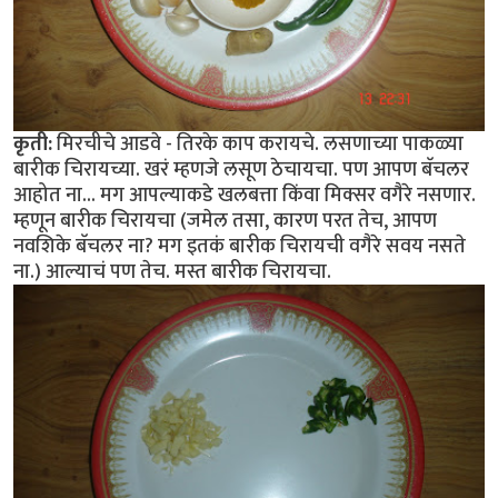
कृती:
मिरचीचे आडवे - तिरके काप करायचे. लसणाच्या पाकळ्या
बारीक चिरायच्या. खरं म्हणजे लसूण ठेचायचा. पण आपण बॅचलर
आहोत ना... मग आपल्याकडे खलबत्ता किंवा मिक्सर वगैरे नसणार.
म्हणून बारीक चिरायचा (जमेल तसा, कारण परत तेच, आपण
नवशिके बॅचलर ना? मग इतकं बारीक चिरायची वगैरे सवय नसते
ना.) आल्याचं पण तेच. मस्त बारीक चिरायचा.