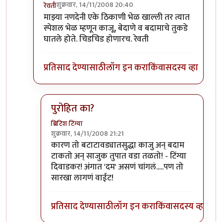
शुक्रवार, 14/11/2008 20:40
रेवती
In reply to
उ. बंगलोरमधे बटाटा पक्षाचे राज्य आहे.
by
अभि
माझ्या नणदेनी एके ठिकाणी भेळ खाल्ली तर त्यात
स्पेशल भेळ म्हणून काजू, बेदाणे व बदामाचे तुकडे
घातले होते. चिडचिड होणारच. रेवती
प्रतिसाद देण्यासाठी
लॉग इन करा
किंवा
सदस्य व्हा
पुरोहित का?
ब्रिटिश टिंग्या
शुक्रवार, 14/11/2008 21:21
In reply to
एवढच नाही अभिरतभाऊ
by
रेवती
कारण तो बटाटावड्यातसुद्धा काजु अन् बदाम
टाकतो अन् साजुक तुपात वडा तळतो! - टिंग्या
दिवाडकर! अंगात 'दम' असणं चांगलं.....पण तो
सारखा लागणं वाईट!
प्रतिसाद देण्यासाठी
लॉग इन करा
किंवा
सदस्य व्हा