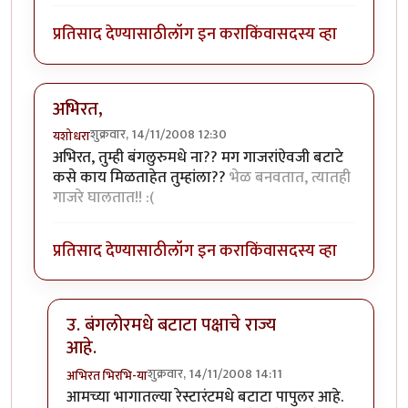
प्रतिसाद देण्यासाठी
लॉग इन करा
किंवा
सदस्य व्हा
अभिरत,
शुक्रवार, 14/11/2008 12:30
यशोधरा
अभिरत, तुम्ही बंगलुरुमधे ना?? मग गाजरांऐवजी बटाटे
कसे काय मिळताहेत तुम्हांला??
भेळ बनवतात, त्यातही
गाजरे घालतात!! :(
प्रतिसाद देण्यासाठी
लॉग इन करा
किंवा
सदस्य व्हा
उ. बंगलोरमधे बटाटा पक्षाचे राज्य
आहे.
शुक्रवार, 14/11/2008 14:11
अभिरत भिरभि-या
In reply to
अभिरत,
by
यशोधरा
आमच्या भागातल्या रेस्टारंटमधे बटाटा पापुलर आहे.