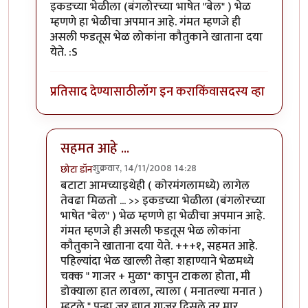
इकडच्या भेळीला (बंगलोरच्या भाषेत "बेल" ) भेळ
म्हणणे हा भेळीचा अपमान आहे. गंमत म्हणजे ही
असली फडतूस भेळ लोकांना कौतुकाने खाताना दया
येते. :S
प्रतिसाद देण्यासाठी
लॉग इन करा
किंवा
सदस्य व्हा
सहमत आहे ...
शुक्रवार, 14/11/2008 14:28
छोटा डॉन
In reply to
उ. बंगलोरमधे बटाटा पक्षाचे राज्य आहे.
by
अभि
बटाटा आमच्याइथेही ( कोरमंगलामध्ये) लागेल
तेवढा मिळतो ... >> इकडच्या भेळीला (बंगलोरच्या
भाषेत "बेल" ) भेळ म्हणणे हा भेळीचा अपमान आहे.
गंमत म्हणजे ही असली फडतूस भेळ लोकांना
कौतुकाने खाताना दया येते. +++१, सहमत आहे.
पहिल्यांदा भेळ खाल्ली तेव्हा शहाण्याने भेळमध्ये
चक्क " गाजर + मुळा" कापुन टाकला होता, मी
डोक्याला हात लावला, त्याला ( मनातल्या मनात )
म्हटले " पुन्हा जर ह्यात गाजर दिसले तर मार