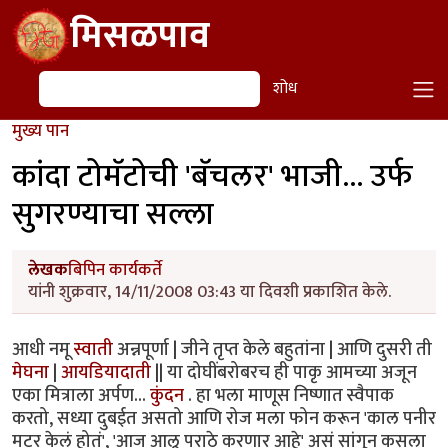
Skip to main content
मिसळपाव
शोध
शोध
मुख्य पान
कांदा टोमॅटोची 'बॅचलर' भाजी... उर्फ
सुगरण्याचा सल्ला
लेखक
बिपिन कार्यकर्ते
यांनी शुक्रवार, 14/11/2008 03:43 या दिवशी प्रकाशित केले.
आधी नमू
स्वाती
अन्नपूर्णा | जीने तृप्त केले बहुतांना | आणि दुसरी ती
मेघना
|
आयडियादाती
|| या दोघींबरोबरच ही पाकृ आमच्या अजून
एका मित्राला अर्पण...
कुंदन
. हा भला माणूस निष्णात स्वैपाक
करतो, सध्या दुबईत असतो आणि रोज मला फोन करून 'काल पनीर
मटर केलं होतं', 'आज आलू पराठे करणार आहे' असं सांगून कसला