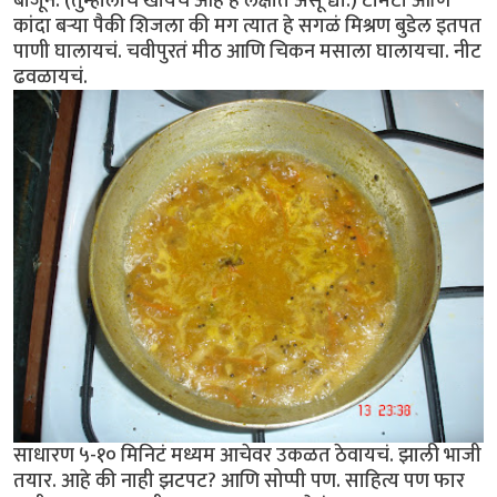
बाजूने. (तुम्हालाच खायचं आहे हे लक्षात असू द्या.) टोमॅटो आणि
कांदा बर्‍या पैकी शिजला की मग त्यात हे सगळं मिश्रण बुडेल इतपत
पाणी घालायचं. चवीपुरतं मीठ आणि चिकन मसाला घालायचा. नीट
ढवळायचं.
साधारण ५-१० मिनिटं मध्यम आचेवर उकळत ठेवायचं. झाली भाजी
तयार. आहे की नाही झटपट? आणि सोप्पी पण. साहित्य पण फार