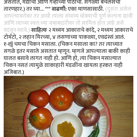
असतात, मैद्याचा आणि गव्हाच्या पीठाचा. सगळ्या बॅचलर्सचा
तारणहार.) तर घ्या... ***
वाढणी:
एका माणसासाठी.
(दुसरा असेल
आपल्याबरोबर तर आधी त्याला संभाव्य धोक्याची पूर्ण कल्पना द्यावी
आणि त्याच्या स्वत:च्या जबाबदारीवर तो सामिल होत आहे असे
वदवून घ्यावे.)
साहित्यः
२ मध्यम आकाराचे कांदे, २ मध्यम आकाराचे
टोमॅटो, २ लहान मिरच्या, ४ लसणाच्या पाकळ्या, एवढंस्सं आलं.
१-१|| चमचा चिकन मसाला. (चिकन मसाला का? तर त्याच्यात
सगळे इतर मसाले असतात म्हणून. म्हणजे आपल्याला बाकी काही
घालत बसावे लागत नाही हो. आणि हो, त्या चिकन मसाल्यात
चिकन नसतं त्यामुळे शाकाहारी मंडळींना खायला हरकत नाही
अजिबात.)