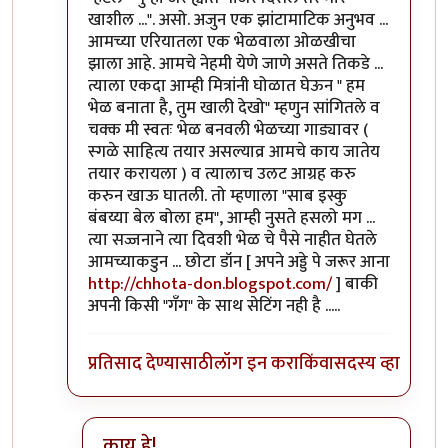
खाशील ...". असो. अजुन एक झांटामाटिक अनुभव ...
आमच्या एरियातला एक भेळवाला ओळखीचा
झाला आहे. आमचे नेहमी येणे जाणे असते तिकडे ...
त्याला एकदा आम्ही मित्रांनी घोळात घेऊन " हम
भेळ बनाता है, तुम खाली देखो" म्हणुन सांगितले व
चक्क मी स्वतः भेळ बनवली भेळच्या गाड्यावर (
स्गळे साहित्य तयार असल्याव्र आमचे काय जातेय
तयार करायला ) व त्यालाच उलट आग्रह करु
करुन खाऊ घातली. तो म्हणाला "साब इस्कु
बंबय्या बेल बोला हम", आम्ही नुसते हसलो मग ...
त्या सज्जनाने त्या दिवशी भेळ चे पैसे नाहीत घेतले
आमच्याकडुन ... छोटा डॉन [ अपने अड्डे पे जरूर आना
http://chhota-don.blogspot.com/
] बाकी
अपनी किसी "गँग" के साथ सेटिंग नही है .....
प्रतिसाद देण्यासाठी
लॉग इन करा
किंवा
सदस्य व्हा
काय हे!