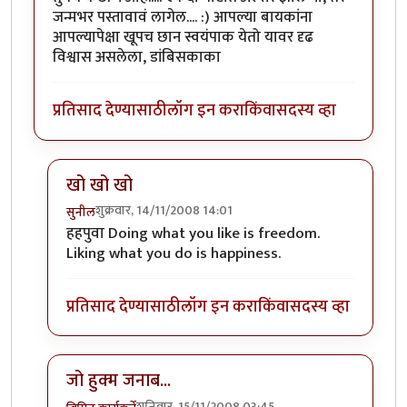
जन्मभर पस्तावावं लागेल.... :) आपल्या बायकांना
आपल्यापेक्षा खूपच छान स्वयंपाक येतो यावर दृढ
विश्वास असलेला, डांबिसकाका
प्रतिसाद देण्यासाठी
लॉग इन करा
किंवा
सदस्य व्हा
खो खो खो
शुक्रवार, 14/11/2008 14:01
सुनील
In reply to
अरेरे!!!!
by
पिवळा डांबिस
हहपुवा Doing what you like is freedom.
Liking what you do is happiness.
प्रतिसाद देण्यासाठी
लॉग इन करा
किंवा
सदस्य व्हा
जो हुक्म जनाब...
शनिवार, 15/11/2008 03:45