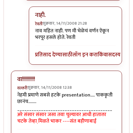
नाही.
शुक्रवार, 14/11/2008 21:28
रेवती
In reply to
पुरोहित का?
by
ब्रिटिश टिंग्या
नाव महित नाही. पण मी भेळेचं वर्णन ऐकून
भरपूर हसले होते. रेवती
प्रतिसाद देण्यासाठी
लॉग इन करा
किंवा
सदस्य व्हा
वा!!!!!!!!!!!
शुक्रवार, 14/11/2008 12:38
वल्लरी
नेहमी प्रमाणे सबसे हटके presentation..... पाककृती
छानंच.........
________________________________________
अरे संसार संसार जसा तवा चुल्यावर आधी हाताला
चटके तेव्हा मि़ळते भाकर ----संत बहीणाबाई