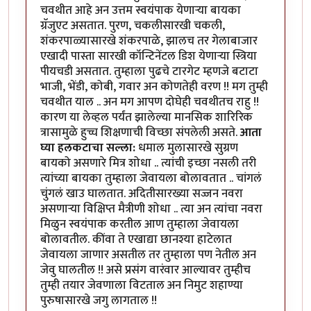
चवथीत आहे अन उत्तम स्वयंपाक येणार्‍या बायका
ग्रॅजुएट असतात. पुरण, चकलीसारखी चकली,
शंकरपाळ्यासारखे शंकरपाळे, झालच तर गेलाबाजार
एखादी पास्ता सारखी कॉन्टिनेंटल डिश येणार्‍या स्त्रिया
पीयचडी असतात. तुम्हाला पुढचे टारगेट म्हणजे बटाटा
भाजी, भेंडी, कोबी, गवार अन कोणतेही वरण !! मग तुम्ही
चवथीत याल .. अन मग आपण दोघेही चवथीतच राहु !!
कारण या लेव्हल पर्यंत झालेल्या मानसिक शारिरिक
त्रासामुळे हुच्च शिक्षणाची विच्छा संपलेली असते.
आता
घ्या हलकटाचा सल्ला:
धमाल मुलासारखे सुग्रण
बायको असणारे मित्र शोधा .. त्यांची इच्छा नसली तरी
त्यांच्या बायका तुम्हाला जेवायला बोलावतात .. चांगलं
चुंगलं खाउ घालतात. अदितीसारख्या सज्जन नवरा
असणार्‍या विक्षिप्त मैत्रीणी शोधा .. त्या अन त्यांचा नवरा
मिळुन स्वयंपाक करतील आण तुम्हाला जेवायला
बोलावतील. कींवा ते एखाद्या छानश्या हाटेलात
जेवायला जाणार असतील तर तुम्हाला पण नेतील अन
जेवु घालतील !! असे प्रसंग वारंवार आल्यावर तुम्हीच
तुम्ही तयार जेवणाला विटताल अन निमुट शहाण्या
पुरुषासारखे जगु लागताल !!