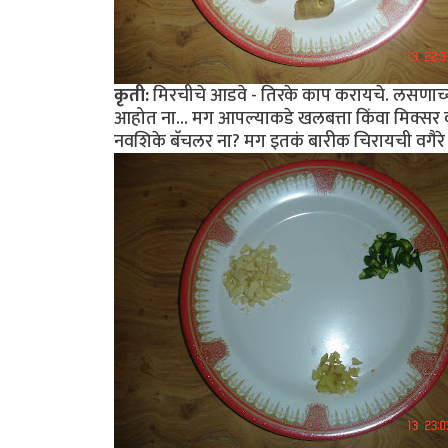
कृती:
मिरचीचे आडवे - तिरके काप करायचे. लसणाच्
आहोत ना... मग आपल्याकडे खलबत्ता किंवा मिक्सर
नवशिके बॅचलर ना? मग इतकं बारीक चिरायची वगैरे 