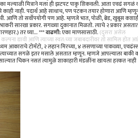
 एका मल्याळी मित्राने मला ही झटपट पाकृ शिकवली. आता एवढं सगळं 
तसे काही नाही. पदार्थ आहे साधाच, पण पटकन तयार होणारा आणि म्हण
 आणि तो सर्वोपयोगी पण आहे. म्हणजे भात, पोळी, ब्रेड, खुबूस कशाह
ाकरी सारखा प्रकार. सगळ्या दुकानात मिळतो. त्याचे २ प्रकार असता
ारणहार.) तर घ्या... ***
वाढणी:
एका माणसासाठी.
(दुसरा असेल
ण कल्पना द्यावी आणि त्याच्या स्वत:च्या जबाबदारीवर तो सामिल होत आ
्यम आकाराचे टोमॅटो, २ लहान मिरच्या, ४ लसणाच्या पाकळ्या, एवढंस्स
्याच्यात सगळे इतर मसाले असतात म्हणून. म्हणजे आपल्याला बाकी 
साल्यात चिकन नसतं त्यामुळे शाकाहारी मंडळींना खायला हरकत नाही