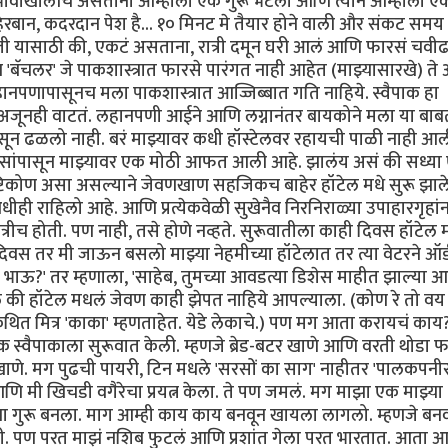
्रभावाखालीच असताना आम्हाला एक गुरू भेटला आणि त्याने आम्हाला ए
बान, कदरदान पेश है... १० मिनट मे तैयार होने वाली और संकट समय
ाजी यासाठी की, एकटं असताना, रात्री दमून घरी आलं आणि फारसं चवी
'बॅचलर' जे पाकशास्त्रात फारसे पारंगत नाही आहेत (माझ्यासारखे) ते
हानपणापासूनच मला पाकशास्त्रात आज्जिब्बात गति नाहिये. स्वैपाक हा
चं. अजूनही वाटतं. लहानपणी आईने आणि लग्नानंतर बायकोने मला या बा
ंपासून ढळलो नाही. बरं माझ्यावर कधी हॉस्टेलवर रहायची पाळी नाही आ
 दिवसांपासून माझ्यावर एक मोठी आफत आली आहे. झालंय असं की सध्या
्टिकोण असा असल्याने जेवणखाण सहजिकच बाहेर हॉटेल मधे सुरू झाल
ही राहिलो आहे. आणि प्रत्येकवेळी सुखेनैव निरनिराळ्या उपाहारगृहां
रीच होती. पण नाही, तसे होणे नव्हते. सुरूवातीला काही दिवस हॉटेल 
 तर मी जाऊन बसलो माझ्या नेहमीच्या हॉटेलात तर त्या वेटरने ऑर्
रे भाऊ?' तर म्हणाला, 'साहेब, तुमच्या आवडत्या डिशेस माहीत झाल्या 
 की हॉटेल मधलं जेवण काही झेपत नाहिये आपल्याला. (कोण रे तो वय
त मित्र 'काका' म्हणताहेत. येडे लेकाचे.) पण मग आता करायचं काय
िक स्वैपाकाला सुरूवात केली. म्हणजे ब्रेड-बटर खाणे आणि वरती थोडा 
ाणे. मग पुढची पायरी, टिन मधले 'सरसों का साग' नाहीतर 'पालकपनी
आणि मी खिचडी वगैरेचा प्रयत्न केला. ते पण जमलं. मग माझा एक माझ्या
ाझा गुरू बनला. माग आम्ही काय काय बनवून खायला लागलो. म्हणजे बन
. पण परत माझं नशिब फुटलं आणि प्रशांत गेला परत भारतात. आता 