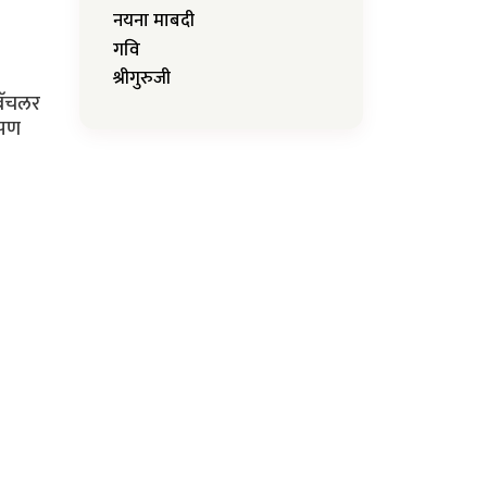
नयना माबदी
गवि
श्रीगुरुजी
बॅचलर
आपण