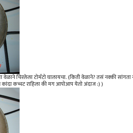
ेळाने चिरलेला टोमॅटो घालायचा. (किती वेळाने? तसं नक्की सांगता 
कांदा कच्चट राहिला की मग आपोआप येतो अंदाज :) )