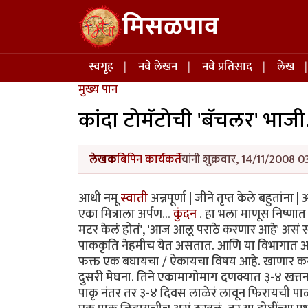
Skip to main content
मिसळपाव
Main navigation
स्वगृह
नवे लेखन
नवे प्रतिसाद
लेख
मुख्य पान
कांदा टोमॅटोची 'बॅचलर' भाजी.
लेखक
बिपिन कार्यकर्ते
यांनी शुक्रवार, 14/11/2008 0
आधी नमू
स्वाती
अन्नपूर्णा | जीने तृप्त केले बहुतांना
एका मित्राला अर्पण...
कुंदन
. हा भला माणूस निष्ण
मटर केलं होतं', 'आज आलू पराठे करणार आहे' असं 
पाककृति नेहमीच येत असतात. आणि या विभागात आमच्
फक्त एक बघायचा / ऐकायचा विषय आहे. खाणार कस
दुसरी मेघना. तिने एकामागोमाग दणक्यात ३-४ खत्तर्न
पाकृ नंतर तर ३-४ दिवस लाळेरं लावून फिरायची पाळी