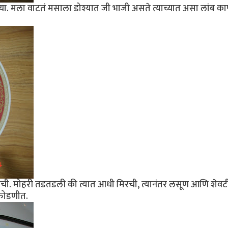
च्या. मला वाटतं मसाला डोश्यात जी भाजी असते त्याच्यात असा लांब क
. मोहरी तडतडली की त्यात आधी मिरची, त्यानंतर लसूण आणि शेवट
 फोडणीत.