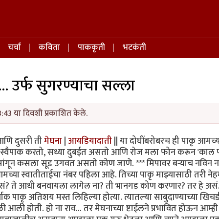
चर्चा
कविता
पाककृती
भटकंती
.. उर्फ सुगरण्याचा सल्ला
3:43 या दिवशी प्रकाशित केले.
 | आणि दुसरी ती
मेघना
|
आयडियादाती
|| या दोघींबरोबरच ही पाकृ आमच्
ात स्वैपाक करतो, सध्या दुबईत असतो आणि रोज मला फोन करून 'काल 
सांगून कसला सूड उगवत असतो कोण जाणे. *** मिपावर बर्‍याच नविन 
या स्वातीताईचा नंबर पहिला आहे. तिच्या पाकृ माझ्यासाठी तरी ने
ं? ते आधी बनवायला लागेल ना? ती भानगड कोण करणार? तर हे अस
ाक पाकृ अतिशय मस्त लिहिल्या होत्या. त्यातल्या साबुदाण्याच्या खिचड
 आली होती. हो ना राव... तर मेघनाच्या ष्टाईलने प्रभावित होऊन आम्ह