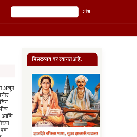
शोध
शोध
मिसळपाव वर स्वागत आहे.
या अजून
पनीर
नविन
हमीच
ं. आणि
ीच्या
ी पण