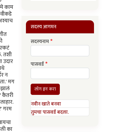
क
 मे काम
ढवीकडे
 अश्याच
सदस्य आगमन
बतीत
ली
सदस्यनाम
 एकटं
े. तशी
ना उदार
पासवर्ड
मधे
डर न
आता.' मग
 झालं
लॉग इन करा
? कैतरी
फलाहार.
नवीन खाते बनवा
र' गरम
तुमचा पासवर्ड बदला.
वायचा
आली का