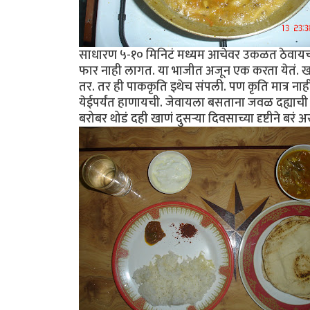
साधारण ५-१० मिनिटं मध्यम आचेवर उकळत ठेवायचं
फार नाही लागत. या भाजीत अजून एक करता येतं. ख
तर. तर ही पाककृति इथेच संपली. पण कृति मात्र ना
येईपर्यंत हाणायची. जेवायला बसताना जवळ दह्याच
बरोबर थोडं दही खाणं दुसर्‍या दिवसाच्या दृष्टीने बरं अ