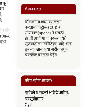
वाचून
ूनच
लेखन मदत
ी
त,
मिसळपाव.कॉम वर लेखन
करताना कंट्रोल (Ctrl) +
हे असे
स्पेसबार (space) ने मराठी
ं आलं.
इंग्रजी अशी भाषा बदलता येते.
काही
सुरूवातीला फोनेटिक्स आहे. मात्र
तुमच्या खात्याच्या सेटींग मधून
इनस्क्रीप्ट बदलता येईल.
कोण कोण आलंय?
यावेळी 5 सदस्यं आलेले आहेत.
चंद्रसूर्यकुमार
रीडर