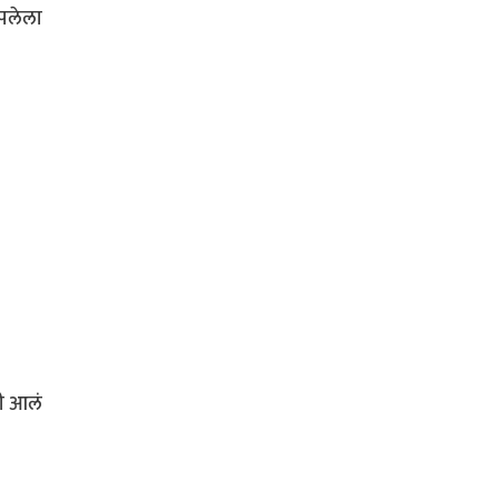
ापलेला
ी आलं