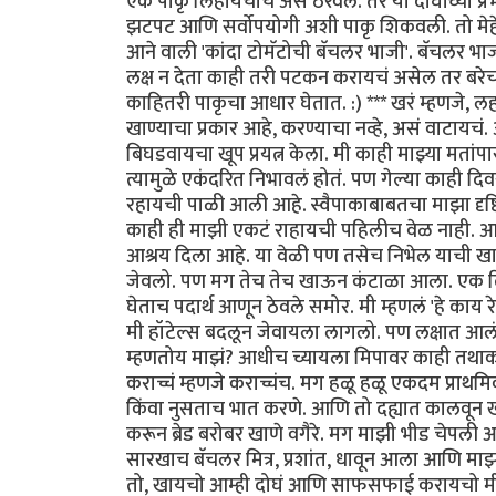
एक पाकृ लिहायचीच असं ठरवलं. तर या दोघींच्या प
झटपट आणि सर्वोपयोगी अशी पाकृ शिकवली. तो मेहेर
आने वाली 'कांदा टोमॅटोची बॅचलर भाजी'. बॅचलर भ
लक्ष न देता काही तरी पटकन करायचं असेल तर बरेच 
काहितरी पाकृचा आधार घेतात. :) *** खरं म्हणजे, ल
खाण्याचा प्रकार आहे, करण्याचा नव्हे, असं वाटाय
बिघडवायचा खूप प्रयत्न केला. मी काही माझ्या मता
त्यामुळे एकंदरित निभावलं होतं. पण गेल्या काही
रहायची पाळी आली आहे. स्वैपाकाबाबतचा माझा दृष
काही ही माझी एकटं राहायची पहिलीच वेळ नाही. आधी
आश्रय दिला आहे. या वेळी पण तसेच निभेल याची खात्
जेवलो. पण मग तेच तेच खाऊन कंटाळा आला. एक दिवस
घेताच पदार्थ आणून ठेवले समोर. मी म्हणलं 'हे काय 
मी हॉटेल्स बदलून जेवायला लागलो. पण लक्षात आलं
म्हणतोय माझं? आधीच च्यायला मिपावर काही तथाकथि
कराच्चं म्हणजे कराच्चंच. मग हळू हळू एकदम प्राथम
किंवा नुसताच भात करणे. आणि तो दह्यात कालवून ख
करून ब्रेड बरोबर खाणे वगैरे. मग माझी भीड चेपली 
सारखाच बॅचलर मित्र, प्रशांत, धावून आला आणि म
तो, खायचो आम्ही दोघं आणि साफसफाई करायचो मी