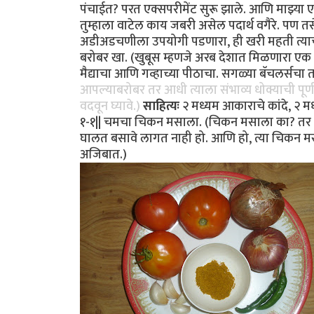
पंचाईत? परत एक्सपरीमेंट सुरू झाले. आणि माझ्या
तुम्हाला वाटेल काय जबरी असेल पदार्थ वगैरे. पण 
अडीअडचणीला उपयोगी पडणारा, ही खरी महती त्याची.
बरोबर खा. (खुबूस म्हणजे अरब देशात मिळणारा एक भ
मैद्याचा आणि गव्हाच्या पीठाचा. सगळ्या बॅचलर्सचा त
आपल्याबरोबर तर आधी त्याला संभाव्य धोक्याची पूर्
वदवून घ्यावे.)
साहित्यः
२ मध्यम आकाराचे कांदे, २ मध
१-१|| चमचा चिकन मसाला. (चिकन मसाला का? तर त
घालत बसावे लागत नाही हो. आणि हो, त्या चिकन म
अजिबात.)