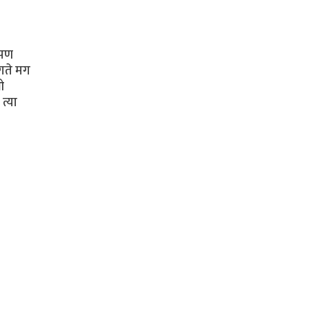
 पण
गते मग
ओ
त्या