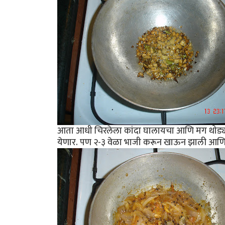
आता आधी चिरलेला कांदा घालायचा आणि मग थोड्या व
येणार. पण २-३ वेळा भाजी करून खाऊन झाली आणि 