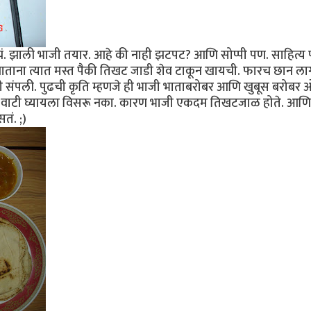
. झाली भाजी तयार. आहे की नाही झटपट? आणि सोप्पी पण. साहित्य
ाताना त्यात मस्त पैकी तिखट जाडी शेव टाकून खायची. फारच छान ला
ही संपली. पुढची कृति म्हणजे ही भाजी भाताबरोबर आणि खुबूस बरोबर 
ी वाटी घ्यायला विसरू नका. कारण भाजी एकदम तिखटजाळ होते. आणि 
सतं. ;)