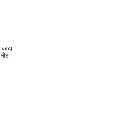
 कांदा
 नीट