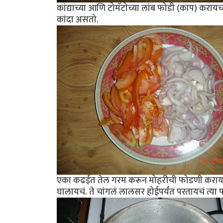
कांद्याच्या आणि टोमॅटोच्या लांब फोडी (काप) कराय
कांदा असतो.
एका कढईत तेल गरम करून मोहरीची फोडणी करायची
घालायचं. ते चांगलं लालसर होईपर्यंत परतायचं त्या