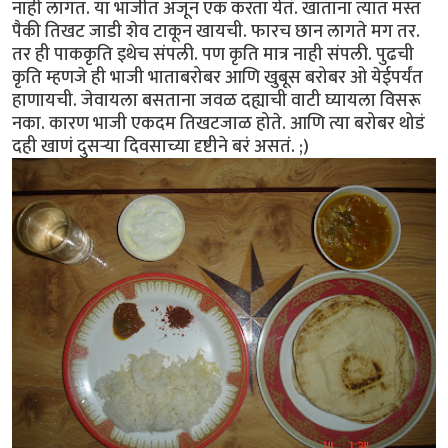
नाही लागत. या भाजीत अजून एक करता येतं. खाताना त्यात मस्त
पैकी तिखट जाडी शेव टाकून खायची. फारच छान लागते मग तर.
तर ही पाककृति इथेच संपली. पण कृति मात्र नाही संपली. पुढची
कृति म्हणजे ही भाजी भाताबरोबर आणि खुबूस बरोबर ओ येईपर्यंत
हाणायची. जेवायला बसताना जवळ दह्याची वाटी घ्यायला विसरू
नका. कारण भाजी एकदम तिखटजाळ होते. आणि त्या बरोबर थोडं
दही खाणं दुसर्‍या दिवसाच्या दृष्टीने बरं असतं. ;)