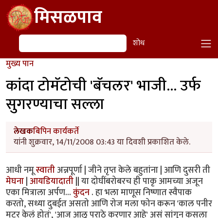
Skip to main content
मिसळपाव
शोध
शोध
मुख्य पान
कांदा टोमॅटोची 'बॅचलर' भाजी... उर्फ
सुगरण्याचा सल्ला
लेखक
बिपिन कार्यकर्ते
यांनी शुक्रवार, 14/11/2008 03:43 या दिवशी प्रकाशित केले.
आधी नमू
स्वाती
अन्नपूर्णा | जीने तृप्त केले बहुतांना | आणि दुसरी ती
मेघना
|
आयडियादाती
|| या दोघींबरोबरच ही पाकृ आमच्या अजून
एका मित्राला अर्पण...
कुंदन
. हा भला माणूस निष्णात स्वैपाक
करतो, सध्या दुबईत असतो आणि रोज मला फोन करून 'काल पनीर
मटर केलं होतं', 'आज आलू पराठे करणार आहे' असं सांगून कसला