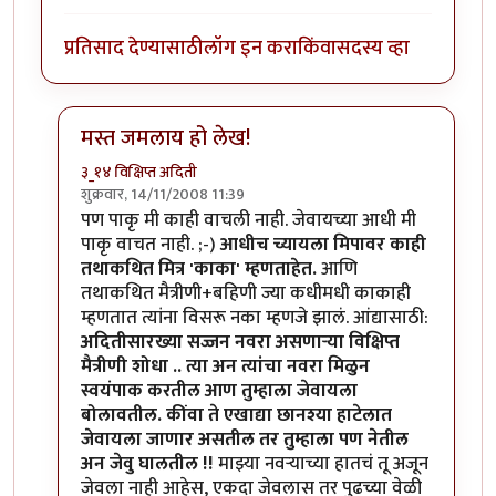
प्रतिसाद देण्यासाठी
लॉग इन करा
किंवा
सदस्य व्हा
मस्त जमलाय हो लेख!
३_१४ विक्षिप्त अदिती
शुक्रवार, 14/11/2008 11:39
In reply to
बिपिनकाका
by
आनंदयात्री
पण पाकृ मी काही वाचली नाही. जेवायच्या आधी मी
पाकृ वाचत नाही. ;-)
आधीच च्यायला मिपावर काही
तथाकथित मित्र 'काका' म्हणताहेत.
आणि
तथाकथित मैत्रीणी+बहिणी ज्या कधीमधी काकाही
म्हणतात त्यांना विसरू नका म्हणजे झालं. आंद्यासाठी:
अदितीसारख्या सज्जन नवरा असणार्‍या विक्षिप्त
मैत्रीणी शोधा .. त्या अन त्यांचा नवरा मिळुन
स्वयंपाक करतील आण तुम्हाला जेवायला
बोलावतील. कींवा ते एखाद्या छानश्या हाटेलात
जेवायला जाणार असतील तर तुम्हाला पण नेतील
अन जेवु घालतील !!
माझ्या नवर्‍याच्या हातचं तू अजून
जेवला नाही आहेस, एकदा जेवलास तर पुढच्या वेळी