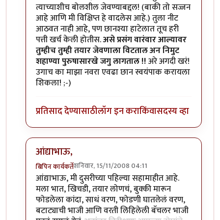
त्याच्याशीच बोलशील जेवण्याबद्दल! (बाकी तो सज्जन
आहे आणि मी विक्षिप्त हे वादलेस आहे.) तुला नीट
आठवत नाही आहे, पण छानश्या हाटेलात तूच हरी
पत्ती खर्च केली होतीस.
असे प्रसंग वारंवार आल्यावर
तुम्हीच तुम्ही तयार जेवणाला विटताल अन निमुट
शहाण्या पुरुषासारखे जगु लागताल !!
अरे अगदी खरं!
उगाच का माझा नवरा एवढा छान स्वयंपाक करायला
शिकला! ;-)
प्रतिसाद देण्यासाठी
लॉग इन करा
किंवा
सदस्य व्हा
आंद्याभाऊ,
शनिवार, 15/11/2008 04:11
बिपिन कार्यकर्ते
In reply to
बिपिनकाका
by
आनंदयात्री
आंद्याभाऊ, मी दुसरीच्या पहिल्या सहामाहीत आहे.
मला भात, खिचडी, तयार लोणचं, बुक्की मारून
फोडलेला कांदा, साधं वरण, फोडणी घातलेलं वरण,
बटाट्याची भाजी आणि वरती लिहिलेली बॅचलर भाजी