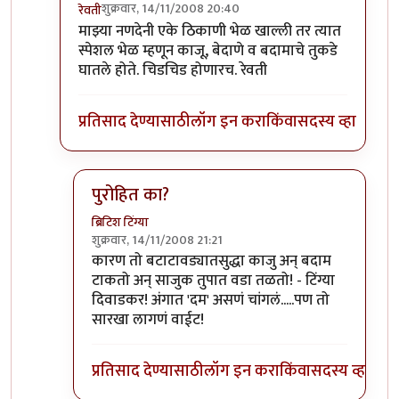
शुक्रवार, 14/11/2008 20:40
रेवती
In reply to
उ. बंगलोरमधे बटाटा पक्षाचे राज्य आहे.
by
अभि
माझ्या नणदेनी एके ठिकाणी भेळ खाल्ली तर त्यात
स्पेशल भेळ म्हणून काजू, बेदाणे व बदामाचे तुकडे
घातले होते. चिडचिड होणारच. रेवती
प्रतिसाद देण्यासाठी
लॉग इन करा
किंवा
सदस्य व्हा
पुरोहित का?
ब्रिटिश टिंग्या
शुक्रवार, 14/11/2008 21:21
In reply to
एवढच नाही अभिरतभाऊ
by
रेवती
कारण तो बटाटावड्यातसुद्धा काजु अन् बदाम
टाकतो अन् साजुक तुपात वडा तळतो! - टिंग्या
दिवाडकर! अंगात 'दम' असणं चांगलं.....पण तो
सारखा लागणं वाईट!
प्रतिसाद देण्यासाठी
लॉग इन करा
किंवा
सदस्य व्हा