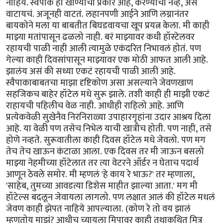
नाहिये. स्वैपाक हा खाण्याचा प्रकार आहे, करण्याचा नव्हे, असं
वाटायचं. अजूनही वाटतं. लहानपणी आईने आणि लग्नानंतर
बायकोने मला या बाबतीत बिघडवायचा खूप प्रयत्न केला. मी काही
माझ्या मतांपासून ढळलो नाही. बरं माझ्यावर कधी हॉस्टेलवर
रहायची पाळी नाही आली त्यामुळे एकंदरित निभावलं होतं. पण
गेल्या काही दिवसांपासून माझ्यावर एक मोठी आफत आली आहे.
झालंय असं की सध्या एकटं रहायची पाळी आली आहे.
स्वैपाकाबाबतचा माझा दृष्टिकोण असा असल्याने जेवणखाण
सहजिकच बाहेर हॉटेल मधे सुरू झाले. तशी काही ही माझी एकटं
राहायची पहिलीच वेळ नाही. आधीही राहिलो आहे. आणि
प्रत्येकवेळी सुखेनैव निरनिराळ्या उपाहारगृहांना उदार आश्रय दिला
आहे. या वेळी पण तसेच निभेल याची खात्रीच होती. पण नाही, तसे
होणे नव्हते. सुरूवातीला काही दिवस हॉटेल मधे जेवलो. पण मग
तेच तेच खाऊन कंटाळा आला. एक दिवस तर मी जाऊन बसलो
माझ्या नेहमीच्या हॉटेलात तर त्या वेटरने ऑर्डर न घेताच पदार्थ
आणून ठेवले समोर. मी म्हणलं 'हे काय रे भाऊ?' तर म्हणाला,
'साहेब, तुमच्या आवडत्या डिशेस माहीत झाल्या आता.' मग मी
हॉटेल्स बदलून जेवायला लागलो. पण लक्षात आलं की हॉटेल मधलं
जेवण काही झेपत नाहिये आपल्याला. (कोण रे तो वय झालं
म्हणतोय माझं? आधीच च्यायला मिपावर काही तथाकथित मित्र