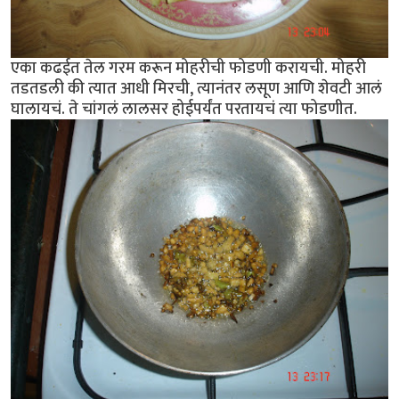
एका कढईत तेल गरम करून मोहरीची फोडणी करायची. मोहरी
तडतडली की त्यात आधी मिरची, त्यानंतर लसूण आणि शेवटी आलं
घालायचं. ते चांगलं लालसर होईपर्यंत परतायचं त्या फोडणीत.