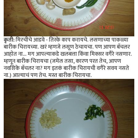
कृती:
मिरचीचे आडवे - तिरके काप करायचे. लसणाच्या पाकळ्या
बारीक चिरायच्या. खरं म्हणजे लसूण ठेचायचा. पण आपण बॅचलर
आहोत ना... मग आपल्याकडे खलबत्ता किंवा मिक्सर वगैरे नसणार.
म्हणून बारीक चिरायचा (जमेल तसा, कारण परत तेच, आपण
नवशिके बॅचलर ना? मग इतकं बारीक चिरायची वगैरे सवय नसते
ना.) आल्याचं पण तेच. मस्त बारीक चिरायचा.