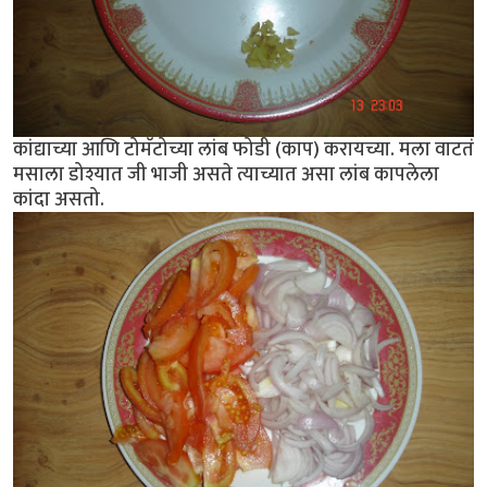
कांद्याच्या आणि टोमॅटोच्या लांब फोडी (काप) करायच्या. मला वाटतं
मसाला डोश्यात जी भाजी असते त्याच्यात असा लांब कापलेला
कांदा असतो.