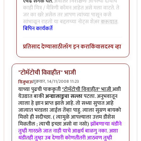
एवढं सगळं येतं.
अवांतर निरीक्षणः
आपल्या दोघांचे
काही मित्र / मैत्रिणी कॉमन आहेत असे मला वाटते. ते
जर का खरे असेल तर आपण त्यांच्या पासून कसे
सांभाळून राहतो या बद्दलच्या नोट्स शेअर
करूयात
.
बिपिन कार्यकर्ते
प्रतिसाद देण्यासाठी
लॉग इन करा
किंवा
सदस्य व्हा
"टोमॅटोची विवाहीत" भाजी
शुक्रवार, 14/11/2008 11:23
विजुभाऊ
याच्या पुढची पाककृती
"टोमॅटोची विवाहीत" भाजी
अशी
येउद्यात बाकी
अन्द्यालाडुचा सल्ला
पटला. अनुभवातून
त्याला हे ज्ञान प्राप्त झाले आहे. तो सध्या सुपात आहे
जात्यात भरडला जाईल तेंव्हा पाहु. त्याला सुग्रण बायको
मिळो ही सदीच्छा. ( त्यामुळे आपल्याला उत्तम डीशेस
मिळतील ; त्याची इच्छा असो वा नसो)
झोंबणार्‍या थंडीने
तुम्ही गारठले जात नाही याचे आश्चर्य बाळगु नका. अशा
थंडीतही तुम्हा उब देणारी कोणतीतरी आठवण तुम्ही