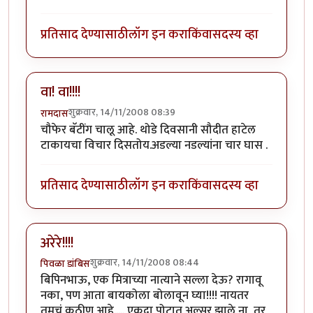
प्रतिसाद देण्यासाठी
लॉग इन करा
किंवा
सदस्य व्हा
वा! वा!!!!
शुक्रवार, 14/11/2008 08:39
रामदास
चौफेर बॅटींग चालू आहे. थोडे दिवसानी सौदीत हाटेल
टाकायचा विचार दिसतोय.अडल्या नडल्यांना चार घास .
प्रतिसाद देण्यासाठी
लॉग इन करा
किंवा
सदस्य व्हा
अरेरे!!!!
शुक्रवार, 14/11/2008 08:44
पिवळा डांबिस
बिपिनभाऊ, एक मित्राच्या नात्याने सल्ला देऊ? रागावू
नका, पण आता बायकोला बोलावून घ्या!!!! नायतर
तुमचं कठीण आहे..... एकदा पोटात अल्सर झाले ना, तर