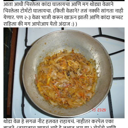
आता आधी चिरलेला कांदा घालायचा आणि मग थोड्या वेळाने
चिरलेला टोमॅटो घालायचा. (किती वेळाने? तसं नक्की सांगता नाही
येणार. पण २-३ वेळा भाजी करून खाऊन झाली आणि कांदा कच्चट
राहिला की मग आपोआप येतो अंदाज :) )
थोडा वेळ हे सगळं नीट हलवत राहायचं. नाहीतर करपेल एका