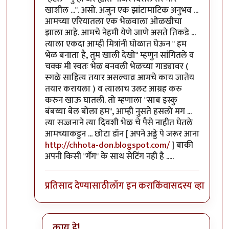
खाशील ...". असो. अजुन एक झांटामाटिक अनुभव ...
आमच्या एरियातला एक भेळवाला ओळखीचा
झाला आहे. आमचे नेहमी येणे जाणे असते तिकडे ...
त्याला एकदा आम्ही मित्रांनी घोळात घेऊन " हम
भेळ बनाता है, तुम खाली देखो" म्हणुन सांगितले व
चक्क मी स्वतः भेळ बनवली भेळच्या गाड्यावर (
स्गळे साहित्य तयार असल्याव्र आमचे काय जातेय
तयार करायला ) व त्यालाच उलट आग्रह करु
करुन खाऊ घातली. तो म्हणाला "साब इस्कु
बंबय्या बेल बोला हम", आम्ही नुसते हसलो मग ...
त्या सज्जनाने त्या दिवशी भेळ चे पैसे नाहीत घेतले
आमच्याकडुन ... छोटा डॉन [ अपने अड्डे पे जरूर आना
http://chhota-don.blogspot.com/
] बाकी
अपनी किसी "गँग" के साथ सेटिंग नही है .....
प्रतिसाद देण्यासाठी
लॉग इन करा
किंवा
सदस्य व्हा
काय हे!