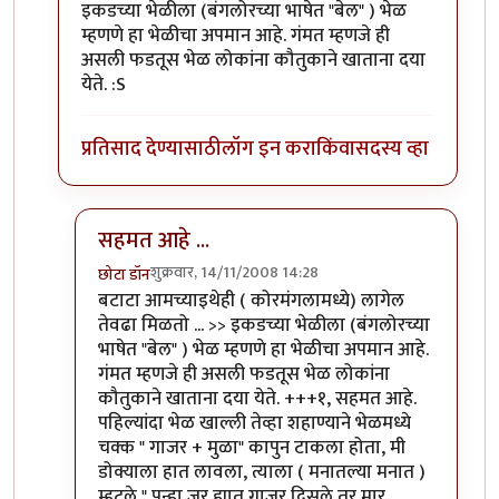
इकडच्या भेळीला (बंगलोरच्या भाषेत "बेल" ) भेळ
म्हणणे हा भेळीचा अपमान आहे. गंमत म्हणजे ही
असली फडतूस भेळ लोकांना कौतुकाने खाताना दया
येते. :S
प्रतिसाद देण्यासाठी
लॉग इन करा
किंवा
सदस्य व्हा
सहमत आहे ...
शुक्रवार, 14/11/2008 14:28
छोटा डॉन
In reply to
उ. बंगलोरमधे बटाटा पक्षाचे राज्य आहे.
by
अभि
बटाटा आमच्याइथेही ( कोरमंगलामध्ये) लागेल
तेवढा मिळतो ... >> इकडच्या भेळीला (बंगलोरच्या
भाषेत "बेल" ) भेळ म्हणणे हा भेळीचा अपमान आहे.
गंमत म्हणजे ही असली फडतूस भेळ लोकांना
कौतुकाने खाताना दया येते. +++१, सहमत आहे.
पहिल्यांदा भेळ खाल्ली तेव्हा शहाण्याने भेळमध्ये
चक्क " गाजर + मुळा" कापुन टाकला होता, मी
डोक्याला हात लावला, त्याला ( मनातल्या मनात )
म्हटले " पुन्हा जर ह्यात गाजर दिसले तर मार