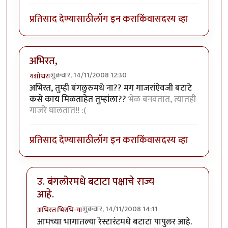
प्रतिसाद देण्यासाठी
लॉग इन करा
किंवा
सदस्य व्हा
अभिरत,
शुक्रवार, 14/11/2008 12:30
यशोधरा
अभिरत, तुम्ही बंगलुरुमधे ना?? मग गाजरांऐवजी बटाटे
कसे काय मिळताहेत तुम्हांला??
भेळ बनवतात, त्यातही
गाजरे घालतात!! :(
प्रतिसाद देण्यासाठी
लॉग इन करा
किंवा
सदस्य व्हा
उ. बंगलोरमधे बटाटा पक्षाचे राज्य
आहे.
शुक्रवार, 14/11/2008 14:11
अभिरत भिरभि-या
In reply to
अभिरत,
by
यशोधरा
आमच्या भागातल्या रेस्टारंटमधे बटाटा पापुलर आहे.