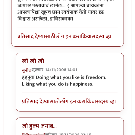
जन्मभर पस्तावावं लागेल.... :) आपल्या बायकांना
आपल्यापेक्षा खूपच छान स्वयंपाक येतो यावर दृढ
विश्वास असलेला, डांबिसकाका
प्रतिसाद देण्यासाठी
लॉग इन करा
किंवा
सदस्य व्हा
खो खो खो
शुक्रवार, 14/11/2008 14:01
सुनील
In reply to
अरेरे!!!!
by
पिवळा डांबिस
हहपुवा Doing what you like is freedom.
Liking what you do is happiness.
प्रतिसाद देण्यासाठी
लॉग इन करा
किंवा
सदस्य व्हा
जो हुक्म जनाब...
शनिवार, 15/11/2008 03:45