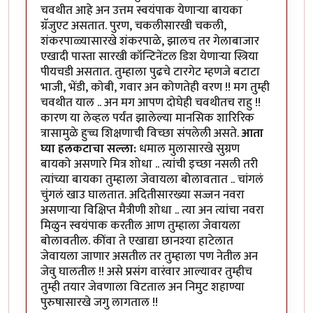
चवथीत आहे अन उत्तम स्वयंपाक येणार्‍या बायका
ग्रॅजुएट असतात. पुरण, चकलीसारखी चकली,
शंकरपाळ्यासारखे शंकरपाळे, झालच तर गेलाबाजार
एखादी पास्ता सारखी कॉन्टिनेंटल डिश येणार्‍या स्त्रिया
पीयचडी असतात. तुम्हाला पुढचे टारगेट म्हणजे बटाटा
भाजी, भेंडी, कोबी, गवार अन कोणतेही वरण !! मग तुम्ही
चवथीत याल .. अन मग आपण दोघेही चवथीतच राहु !!
कारण या लेव्हल पर्यंत झालेल्या मानसिक शारिरिक
त्रासामुळे हुच्च शिक्षणाची विच्छा संपलेली असते.
आता
घ्या हलकटाचा सल्ला:
धमाल मुलासारखे सुग्रण
बायको असणारे मित्र शोधा .. त्यांची इच्छा नसली तरी
त्यांच्या बायका तुम्हाला जेवायला बोलावतात .. चांगलं
चुंगलं खाउ घालतात. अदितीसारख्या सज्जन नवरा
असणार्‍या विक्षिप्त मैत्रीणी शोधा .. त्या अन त्यांचा नवरा
मिळुन स्वयंपाक करतील आण तुम्हाला जेवायला
बोलावतील. कींवा ते एखाद्या छानश्या हाटेलात
जेवायला जाणार असतील तर तुम्हाला पण नेतील अन
जेवु घालतील !! असे प्रसंग वारंवार आल्यावर तुम्हीच
तुम्ही तयार जेवणाला विटताल अन निमुट शहाण्या
पुरुषासारखे जगु लागताल !!