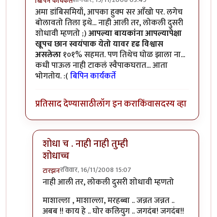
बिपिन कार्यकर्ते
In reply to
अरेरे!!!!
by
पिवळा डांबिस
अमा डांबिसमियाँ, आपका हुक्म सर आँखो पर. लगेच
बोलावतो तिला इथे... नाही आली तर, लोकली दुसरी
शोधावी म्हणतो ;)
आपल्या बायकांना आपल्यापेक्षा
खूपच छान स्वयंपाक येतो यावर दृढ विश्वास
असलेला
१०१% सहमत. पण तिथेच घोळ झाला ना...
कधी पाऊल नाही टाकलं स्वैपाकघरात... आता
भोगतोय. :(
बिपिन कार्यकर्ते
प्रतिसाद देण्यासाठी
लॉग इन करा
किंवा
सदस्य व्हा
शोधा च . नाही नाही तुम्ही
शोधाच्च
रविवार, 16/11/2008 15:07
टारझन
In reply to
जो हुक्म जनाब...
by
बिपिन कार्यकर्ते
नाही आली तर, लोकली दुसरी शोधावी म्हणतो
माशाल्ला , माशाल्ला, मरहब्बा .. जन्नत जन्नत ..
अबब !! काय हे .. घोर कलियुग .. जगदंब! जगदंब!!