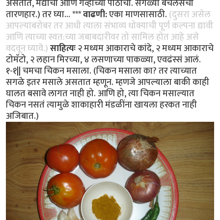
असतात, मैद्याचा आणि गव्हाच्या पीठाचा. सगळ्या बॅचलर्सचा
तारणहार.) तर घ्या... ***
वाढणी:
एका माणसासाठी.
(दुसरा असेल
आपल्याबरोबर तर आधी त्याला संभाव्य धोक्याची पूर्ण कल्पना द्यावी
आणि त्याच्या स्वत:च्या जबाबदारीवर तो सामिल होत आहे असे
वदवून घ्यावे.)
साहित्यः
२ मध्यम आकाराचे कांदे, २ मध्यम आकाराचे
टोमॅटो, २ लहान मिरच्या, ४ लसणाच्या पाकळ्या, एवढंस्सं आलं.
१-१|| चमचा चिकन मसाला. (चिकन मसाला का? तर त्याच्यात
सगळे इतर मसाले असतात म्हणून. म्हणजे आपल्याला बाकी काही
घालत बसावे लागत नाही हो. आणि हो, त्या चिकन मसाल्यात
चिकन नसतं त्यामुळे शाकाहारी मंडळींना खायला हरकत नाही
अजिबात.)