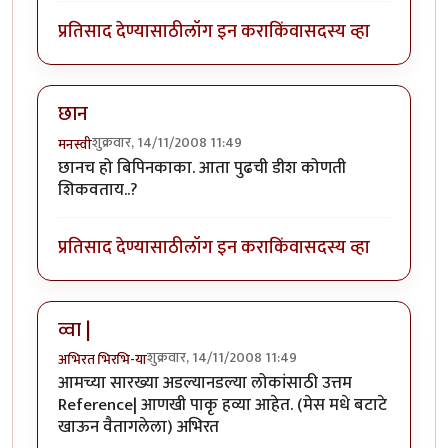
प्रतिसाद देण्यासाठी
लॉग इन करा
किंवा
सदस्य व्हा
छान
शुक्रवार, 14/11/2008 11:49
मनस्वी
छानच हो बिपिनकाका. आता पुढची डीश कोणती
शिकवताय..?
प्रतिसाद देण्यासाठी
लॉग इन करा
किंवा
सदस्य व्हा
व्वा |
शुक्रवार, 14/11/2008 11:49
अभिरत भिरभि-या
आमच्या सारख्या अडल्यानडल्या लोकांसाठी उत्तम
Reference| आणखी पाकृ हव्या आहेत. (मेस मधे बटाटे
खाऊन वैतागलेला) अभिरत