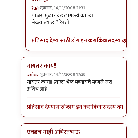
शुक्रवार, 14/11/2008 21:31
रेवती
In reply to
सहमत आहे ...
by
छोटा डॉन
गाजर, मुळा? वेड लागलयं का त्या
भेळवाल्याला? रेवती
प्रतिसाद देण्यासाठी
लॉग इन करा
किंवा
सदस्य व्हा
नायतर काय!!
शुक्रवार, 14/11/2008 17:29
यशोधरा
In reply to
उ. बंगलोरमधे बटाटा पक्षाचे राज्य आहे.
by
अभि
नायतर काय!! त्याला भेळ म्हणायचे म्हणजे जरा
अतिच आहे!
प्रतिसाद देण्यासाठी
लॉग इन करा
किंवा
सदस्य व्हा
एवढच नाही अभिरतभाऊ