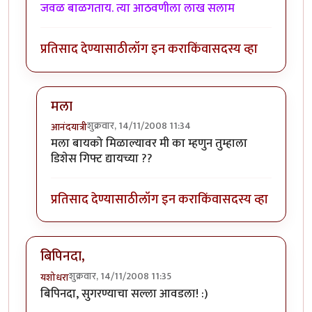
जवळ बाळगताय. त्या आठवणीला लाख सलाम
प्रतिसाद देण्यासाठी
लॉग इन करा
किंवा
सदस्य व्हा
मला
शुक्रवार, 14/11/2008 11:34
आनंदयात्री
In reply to
"टोमॅटोची विवाहीत" भाजी
by
विजुभाऊ
मला बायको मिळाल्यावर मी का म्हणुन तुम्हाला
डिशेस गिफ्ट द्यायच्या ??
प्रतिसाद देण्यासाठी
लॉग इन करा
किंवा
सदस्य व्हा
बिपिनदा,
शुक्रवार, 14/11/2008 11:35
यशोधरा
बिपिनदा, सुगरण्याचा सल्ला आवडला! :)