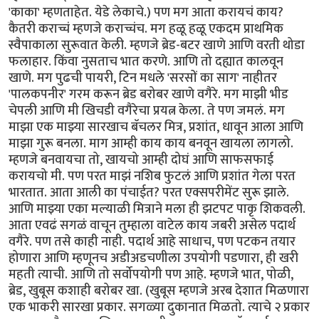
'काका' म्हणताहेत. येडे लेकाचे.) पण मग आता करायचं काय?
कैतरी कराच्चं म्हणजे कराच्चंच. मग हळू हळू एकदम प्राथमिक
स्वैपाकाला सुरूवात केली. म्हणजे ब्रेड-बटर खाणे आणि वरती थोडा
फलाहार. किंवा नुसताच भात करणे. आणि तो दह्यात कालवून
खाणे. मग पुढची पायरी, टिन मधले 'सरसों का साग' नाहीतर
'पालकपनीर' गरम करून ब्रेड बरोबर खाणे वगैरे. मग माझी भीड
चेपली आणि मी खिचडी वगैरेचा प्रयत्न केला. ते पण जमलं. मग
माझा एक माझ्या सारखाच बॅचलर मित्र, प्रशांत, धावून आला आणि
माझा गुरू बनला. माग आम्ही काय काय बनवून खायला लागलो.
म्हणजे बनवायचा तो, खायचो आम्ही दोघं आणि साफसफाई
करायचो मी. पण परत माझं नशिब फुटलं आणि प्रशांत गेला परत
भारतात. आता आली का पंचाईत? परत एक्सपरीमेंट सुरू झाले.
आणि माझ्या एका मल्याळी मित्राने मला ही झटपट पाकृ शिकवली.
आता एवढं सगळं वाचून तुम्हाला वाटेल काय जबरी असेल पदार्थ
वगैरे. पण तसे काही नाही. पदार्थ आहे साधाच, पण पटकन तयार
होणारा आणि म्हणूनच अडीअडचणीला उपयोगी पडणारा, ही खरी
महती त्याची. आणि तो सर्वोपयोगी पण आहे. म्हणजे भात, पोळी,
ब्रेड, खुबूस कशाही बरोबर खा. (खुबूस म्हणजे अरब देशात मिळणारा
एक भाकरी सारखा प्रकार. सगळ्या दुकानात मिळतो. त्याचे २ प्रकार