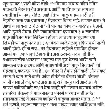
सूड उगवत असतो कोण जाणे. *** मिपावर बर्‍याच नविन नविन
पाककृति नेहमीच येत असतात. आणि या विभागात आमच्या
स्वातीताईचा नंबर पहिला आहे. तिच्या पाकृ माझ्यासाठी तरी
नेहमीच फक्त एक बघायचा / ऐकायचा विषय आहे. खाणार कसं? ते
आधी बनवायला लागेल ना? ती भानगड कोण करणार? तर हे असं.
आणि दुसरी मेघना. तिने एकामागोमाग दणक्यात ३-४ खत्तर्नाक
पाकृ अतिशय मस्त लिहिल्या होत्या. त्यातल्या साबुदाण्याच्या
खिचडीच्या पाकृ नंतर तर ३-४ दिवस लाळेरं लावून फिरायची पाळी
आली होती. हो ना राव... तर मेघनाच्या ष्टाईलने प्रभावित होऊन
आम्ही पण एक पाकृ लिहायचीच असं ठरवलं. तर या दोघींच्या
प्रभावाखालीच असताना आम्हाला एक गुरू भेटला आणि त्याने
आम्हाला एक झटपट आणि सर्वोपयोगी अशी पाकृ शिकवली. तो
मेहेरबान, कदरदान पेश है... १० मिनट मे तैयार होने वाली और संकट
समय मे काम आने वाली 'कांदा टोमॅटोची बॅचलर भाजी'. बॅचलर
भाजी यासाठी की, एकटं असताना, रात्री दमून घरी आलं आणि
फारसं चवीढवीकडे लक्ष न देता काही तरी पटकन करायचं असेल
तर बरेच 'बॅचलर' जे पाकशास्त्रात फारसे पारंगत नाही आहेत
(माझ्यासारखे) ते अश्याच काहितरी पाकृचा आधार घेतात. :) ***
खरं म्हणजे, लहानपणापासूनच मला पाकशास्त्रात आज्जिब्बात गति