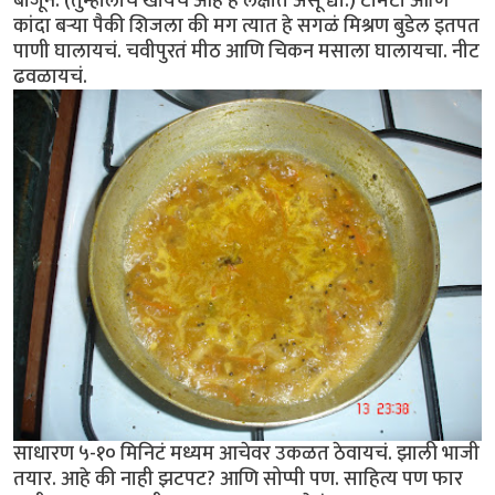
बाजूने. (तुम्हालाच खायचं आहे हे लक्षात असू द्या.) टोमॅटो आणि
कांदा बर्‍या पैकी शिजला की मग त्यात हे सगळं मिश्रण बुडेल इतपत
पाणी घालायचं. चवीपुरतं मीठ आणि चिकन मसाला घालायचा. नीट
ढवळायचं.
साधारण ५-१० मिनिटं मध्यम आचेवर उकळत ठेवायचं. झाली भाजी
तयार. आहे की नाही झटपट? आणि सोप्पी पण. साहित्य पण फार