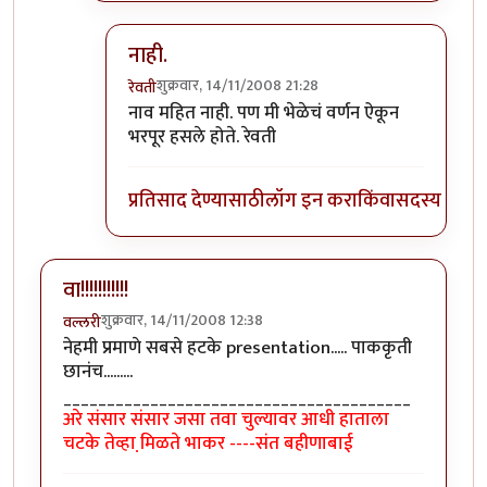
नाही.
शुक्रवार, 14/11/2008 21:28
रेवती
In reply to
पुरोहित का?
by
ब्रिटिश टिंग्या
नाव महित नाही. पण मी भेळेचं वर्णन ऐकून
भरपूर हसले होते. रेवती
प्रतिसाद देण्यासाठी
लॉग इन करा
किंवा
सदस्य व्हा
वा!!!!!!!!!!!
शुक्रवार, 14/11/2008 12:38
वल्लरी
नेहमी प्रमाणे सबसे हटके presentation..... पाककृती
छानंच.........
________________________________________
अरे संसार संसार जसा तवा चुल्यावर आधी हाताला
चटके तेव्हा मि़ळते भाकर ----संत बहीणाबाई