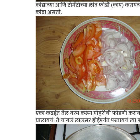
कांद्याच्या आणि टोमॅटोच्या लांब फोडी (काप) कराय
कांदा असतो.
एका कढईत तेल गरम करून मोहरीची फोडणी करायची
घालायचं. ते चांगलं लालसर होईपर्यंत परतायचं त्या