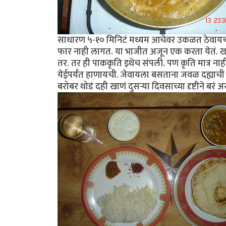
साधारण ५-१० मिनिटं मध्यम आचेवर उकळत ठेवायचं
फार नाही लागत. या भाजीत अजून एक करता येतं. ख
तर. तर ही पाककृति इथेच संपली. पण कृति मात्र ना
येईपर्यंत हाणायची. जेवायला बसताना जवळ दह्याच
बरोबर थोडं दही खाणं दुसर्‍या दिवसाच्या दृष्टीने बरं अ