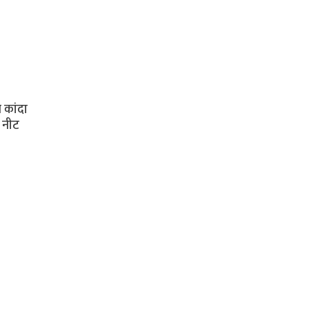
 कांदा
 नीट