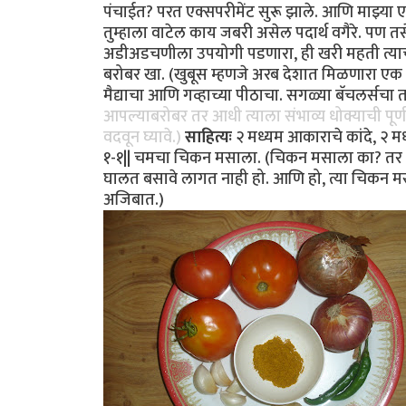
पंचाईत? परत एक्सपरीमेंट सुरू झाले. आणि माझ्या
तुम्हाला वाटेल काय जबरी असेल पदार्थ वगैरे. पण 
अडीअडचणीला उपयोगी पडणारा, ही खरी महती त्याची.
बरोबर खा. (खुबूस म्हणजे अरब देशात मिळणारा एक भ
मैद्याचा आणि गव्हाच्या पीठाचा. सगळ्या बॅचलर्सचा त
आपल्याबरोबर तर आधी त्याला संभाव्य धोक्याची पूर्
वदवून घ्यावे.)
साहित्यः
२ मध्यम आकाराचे कांदे, २ मध
१-१|| चमचा चिकन मसाला. (चिकन मसाला का? तर त
घालत बसावे लागत नाही हो. आणि हो, त्या चिकन म
अजिबात.)