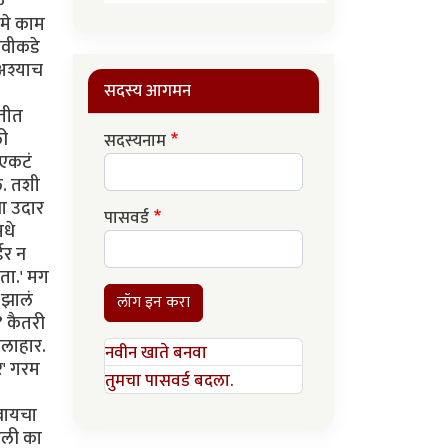
क
 मे काम
ढवीकडे
 अश्याच
सदस्य आगमन
बतीत
ली
सदस्यनाम
 एकटं
े. तशी
ना उदार
पासवर्ड
मधे
डर न
आता.' मग
 झालं
लॉग इन करा
? कैतरी
फलाहार.
नवीन खाते बनवा
र' गरम
तुमचा पासवर्ड बदला.
वायचा
आली का