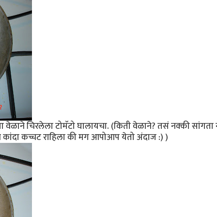
ेळाने चिरलेला टोमॅटो घालायचा. (किती वेळाने? तसं नक्की सांगता 
कांदा कच्चट राहिला की मग आपोआप येतो अंदाज :) )