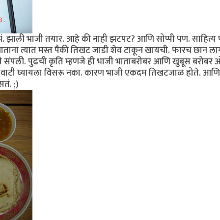
. झाली भाजी तयार. आहे की नाही झटपट? आणि सोप्पी पण. साहित्य
ाताना त्यात मस्त पैकी तिखट जाडी शेव टाकून खायची. फारच छान ला
ही संपली. पुढची कृति म्हणजे ही भाजी भाताबरोबर आणि खुबूस बरोबर 
ी वाटी घ्यायला विसरू नका. कारण भाजी एकदम तिखटजाळ होते. आणि 
सतं. ;)