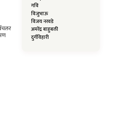
गवि
विजुभाऊ
विजय नरवडे
बॅचलर
अमरेंद्र बाहुबली
आपण
दुर्गविहारी