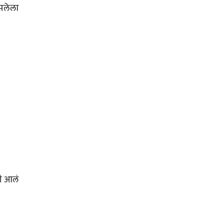
ापलेला
ी आलं