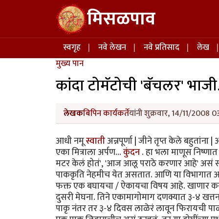
Skip to main content
मिसळपाव
Main navigation
स्वगृह
नवे लेखन
नवे प्रतिसाद
लेख
मुख्य पान
कांदा टोमॅटोची 'बॅचलर' भाजी.
लेखक
बिपिन कार्यकर्ते
यांनी शुक्रवार, 14/11/2008 0
आधी नमू
स्वाती
अन्नपूर्णा | जीने तृप्त केले बहुतांना
एका मित्राला अर्पण...
कुंदन
. हा भला माणूस निष्ण
मटर केलं होतं', 'आज आलू पराठे करणार आहे' असं 
पाककृति नेहमीच येत असतात. आणि या विभागात आमच्
फक्त एक बघायचा / ऐकायचा विषय आहे. खाणार कस
दुसरी मेघना. तिने एकामागोमाग दणक्यात ३-४ खत्तर्न
पाकृ नंतर तर ३-४ दिवस लाळेरं लावून फिरायची पाळी