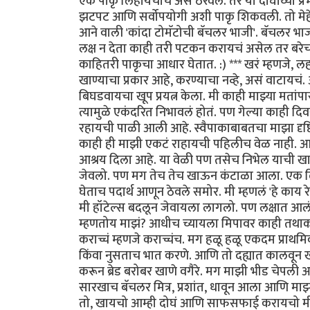
एक पाकृ लिहायचीच असं ठरवलं. तर या दोघींच्या प
झटपट आणि सर्वोपयोगी अशी पाकृ शिकवली. तो मेहेर
आने वाली 'कांदा टोमॅटोची बॅचलर भाजी'. बॅचलर भ
लक्ष न देता काही तरी पटकन करायचं असेल तर बरेच 
काहितरी पाकृचा आधार घेतात. :) *** खरं म्हणजे, ल
खाण्याचा प्रकार आहे, करण्याचा नव्हे, असं वाटाय
बिघडवायचा खूप प्रयत्न केला. मी काही माझ्या मता
त्यामुळे एकंदरित निभावलं होतं. पण गेल्या काही
रहायची पाळी आली आहे. स्वैपाकाबाबतचा माझा दृष
काही ही माझी एकटं राहायची पहिलीच वेळ नाही. आधी
आश्रय दिला आहे. या वेळी पण तसेच निभेल याची खात्
जेवलो. पण मग तेच तेच खाऊन कंटाळा आला. एक दिवस
घेताच पदार्थ आणून ठेवले समोर. मी म्हणलं 'हे काय 
मी हॉटेल्स बदलून जेवायला लागलो. पण लक्षात आलं
म्हणतोय माझं? आधीच च्यायला मिपावर काही तथाकथि
कराच्चं म्हणजे कराच्चंच. मग हळू हळू एकदम प्राथम
किंवा नुसताच भात करणे. आणि तो दह्यात कालवून ख
करून ब्रेड बरोबर खाणे वगैरे. मग माझी भीड चेपली 
सारखाच बॅचलर मित्र, प्रशांत, धावून आला आणि म
तो, खायचो आम्ही दोघं आणि साफसफाई करायचो मी