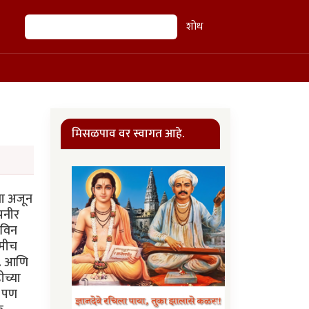
शोध
शोध
मिसळपाव वर स्वागत आहे.
या अजून
पनीर
नविन
हमीच
ं. आणि
ीच्या
ी पण