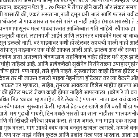
्रभावाखालीच असताना आम्हाला एक गुरू भेटला आणि त्याने आम्हाला ए
बान, कदरदान पेश है... १० मिनट मे तैयार होने वाली और संकट समय
ाजी यासाठी की, एकटं असताना, रात्री दमून घरी आलं आणि फारसं चवी
'बॅचलर' जे पाकशास्त्रात फारसे पारंगत नाही आहेत (माझ्यासारखे) ते
हानपणापासूनच मला पाकशास्त्रात आज्जिब्बात गति नाहिये. स्वैपाक हा
चं. अजूनही वाटतं. लहानपणी आईने आणि लग्नानंतर बायकोने मला या बा
ंपासून ढळलो नाही. बरं माझ्यावर कधी हॉस्टेलवर रहायची पाळी नाही आ
 दिवसांपासून माझ्यावर एक मोठी आफत आली आहे. झालंय असं की सध्या
्टिकोण असा असल्याने जेवणखाण सहजिकच बाहेर हॉटेल मधे सुरू झाल
ही राहिलो आहे. आणि प्रत्येकवेळी सुखेनैव निरनिराळ्या उपाहारगृहां
रीच होती. पण नाही, तसे होणे नव्हते. सुरूवातीला काही दिवस हॉटेल 
 तर मी जाऊन बसलो माझ्या नेहमीच्या हॉटेलात तर त्या वेटरने ऑर्
रे भाऊ?' तर म्हणाला, 'साहेब, तुमच्या आवडत्या डिशेस माहीत झाल्या 
 की हॉटेल मधलं जेवण काही झेपत नाहिये आपल्याला. (कोण रे तो वय
त मित्र 'काका' म्हणताहेत. येडे लेकाचे.) पण मग आता करायचं काय
िक स्वैपाकाला सुरूवात केली. म्हणजे ब्रेड-बटर खाणे आणि वरती थोडा 
ाणे. मग पुढची पायरी, टिन मधले 'सरसों का साग' नाहीतर 'पालकपनी
आणि मी खिचडी वगैरेचा प्रयत्न केला. ते पण जमलं. मग माझा एक माझ्या
ाझा गुरू बनला. माग आम्ही काय काय बनवून खायला लागलो. म्हणजे बन
. पण परत माझं नशिब फुटलं आणि प्रशांत गेला परत भारतात. आता 