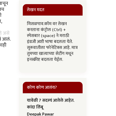
वाचून
ूनच
लेखन मदत
ी
त,
मिसळपाव.कॉम वर लेखन
करताना कंट्रोल (Ctrl) +
हे असे
स्पेसबार (space) ने मराठी
ं आलं.
इंग्रजी अशी भाषा बदलता येते.
काही
सुरूवातीला फोनेटिक्स आहे. मात्र
तुमच्या खात्याच्या सेटींग मधून
इनस्क्रीप्ट बदलता येईल.
कोण कोण आलंय?
यावेळी 7 सदस्यं आलेले आहेत.
कांदा लिंबू
Deepak Pawar