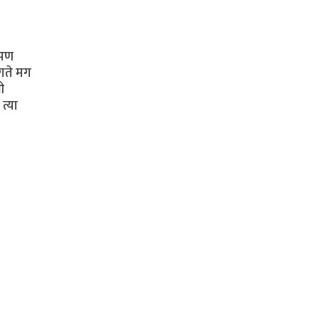
 पण
गते मग
ओ
त्या