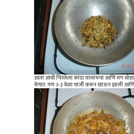
आता आधी चिरलेला कांदा घालायचा आणि मग थोड्या व
येणार. पण २-३ वेळा भाजी करून खाऊन झाली आणि 