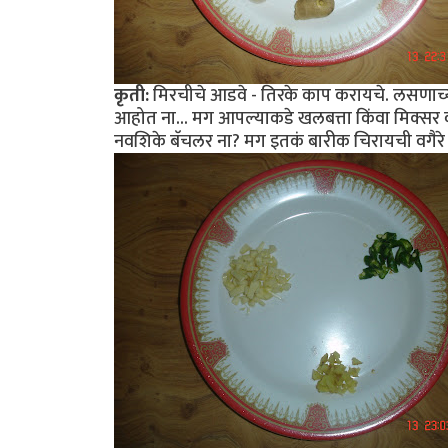
कृती:
मिरचीचे आडवे - तिरके काप करायचे. लसणाच्
आहोत ना... मग आपल्याकडे खलबत्ता किंवा मिक्सर
नवशिके बॅचलर ना? मग इतकं बारीक चिरायची वगैरे 