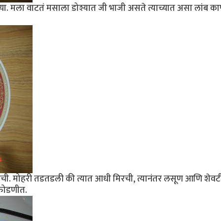
च्या. मला वाटतं मसाला डोश्यात जी भाजी असते त्याच्यात असा लांब क
. मोहरी तडतडली की त्यात आधी मिरची, त्यानंतर लसूण आणि शेवट
 फोडणीत.