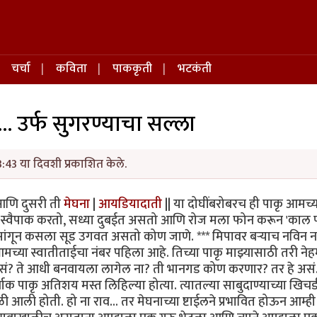
चर्चा
कविता
पाककृती
भटकंती
.. उर्फ सुगरण्याचा सल्ला
3:43 या दिवशी प्रकाशित केले.
 | आणि दुसरी ती
मेघना
|
आयडियादाती
|| या दोघींबरोबरच ही पाकृ आमच्
ात स्वैपाक करतो, सध्या दुबईत असतो आणि रोज मला फोन करून 'काल 
सांगून कसला सूड उगवत असतो कोण जाणे. *** मिपावर बर्‍याच नविन 
या स्वातीताईचा नंबर पहिला आहे. तिच्या पाकृ माझ्यासाठी तरी ने
ं? ते आधी बनवायला लागेल ना? ती भानगड कोण करणार? तर हे अस
ाक पाकृ अतिशय मस्त लिहिल्या होत्या. त्यातल्या साबुदाण्याच्या खिचड
 आली होती. हो ना राव... तर मेघनाच्या ष्टाईलने प्रभावित होऊन आम्ह