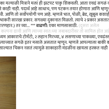
 एका मल्याळी मित्राने मला ही झटपट पाकृ शिकवली. आता एवढं सगळं 
तसे काही नाही. पदार्थ आहे साधाच, पण पटकन तयार होणारा आणि म्हण
 आणि तो सर्वोपयोगी पण आहे. म्हणजे भात, पोळी, ब्रेड, खुबूस कशाह
ाकरी सारखा प्रकार. सगळ्या दुकानात मिळतो. त्याचे २ प्रकार असता
ारणहार.) तर घ्या... ***
वाढणी:
एका माणसासाठी.
(दुसरा असेल
ण कल्पना द्यावी आणि त्याच्या स्वत:च्या जबाबदारीवर तो सामिल होत आ
्यम आकाराचे टोमॅटो, २ लहान मिरच्या, ४ लसणाच्या पाकळ्या, एवढंस्स
्याच्यात सगळे इतर मसाले असतात म्हणून. म्हणजे आपल्याला बाकी 
साल्यात चिकन नसतं त्यामुळे शाकाहारी मंडळींना खायला हरकत नाही