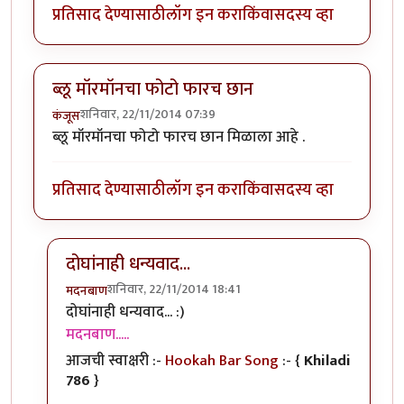
प्रतिसाद देण्यासाठी
लॉग इन करा
किंवा
सदस्य व्हा
ब्लू मॉरमॉनचा फोटो फारच छान
शनिवार, 22/11/2014 07:39
कंजूस
ब्लू मॉरमॉनचा फोटो फारच छान मिळाला आहे .
प्रतिसाद देण्यासाठी
लॉग इन करा
किंवा
सदस्य व्हा
दोघांनाही धन्यवाद...
शनिवार, 22/11/2014 18:41
मदनबाण
In reply to
ब्लू मॉरमॉनचा फोटो फारच छान
by
कंजूस
दोघांनाही धन्यवाद... :)
मदनबाण.....
आजची स्वाक्षरी :-
Hookah Bar Song
:- {
Khiladi
786
}