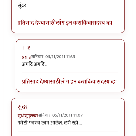
सुंदर
प्रतिसाद देण्यासाठी
लॉग इन करा
किंवा
सदस्य व्हा
+ १
शनिवार, 05/11/2011 11:35
प्रशांत
In reply to
सुंदर
by
जाई.
अगदि अगदि..
प्रतिसाद देण्यासाठी
लॉग इन करा
किंवा
सदस्य व्हा
सुंदर
शनिवार, 05/11/2011 11:07
सुधांशुनूलकर
फोटो फारच छान आलेत. लगे रहो....