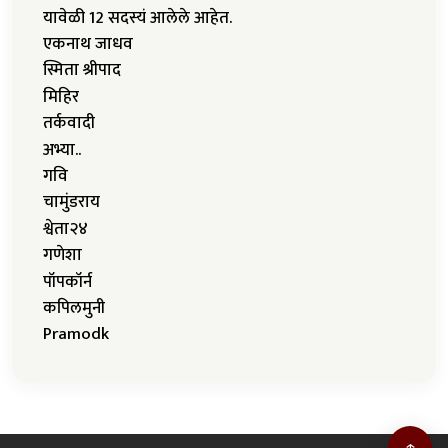
यावेळी 12 सदस्यं आलेले आहेत.
एकनाथ जाधव
स्मिता श्रीपाद
मिहिर
तर्कवादी
अभ्या..
गवि
चामुंडराय
श्वेता२४
गणेशा
पॉपकॉर्न
कपिलमुनी
Pramodk
↑