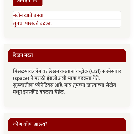
लॉग इन करा
नवीन खाते बनवा
तुमचा पासवर्ड बदला.
लेखन मदत
मिसळपाव.कॉम वर लेखन करताना कंट्रोल (Ctrl) + स्पेसबार
(space) ने मराठी इंग्रजी अशी भाषा बदलता येते.
सुरूवातीला फोनेटिक्स आहे. मात्र तुमच्या खात्याच्या सेटींग
मधून इनस्क्रीप्ट बदलता येईल.
कोण कोण आलंय?