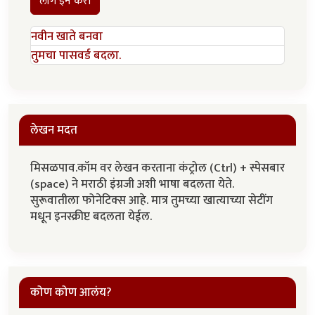
लॉग इन करा
नवीन खाते बनवा
तुमचा पासवर्ड बदला.
लेखन मदत
मिसळपाव.कॉम वर लेखन करताना कंट्रोल (Ctrl) + स्पेसबार
(space) ने मराठी इंग्रजी अशी भाषा बदलता येते.
सुरूवातीला फोनेटिक्स आहे. मात्र तुमच्या खात्याच्या सेटींग
मधून इनस्क्रीप्ट बदलता येईल.
कोण कोण आलंय?