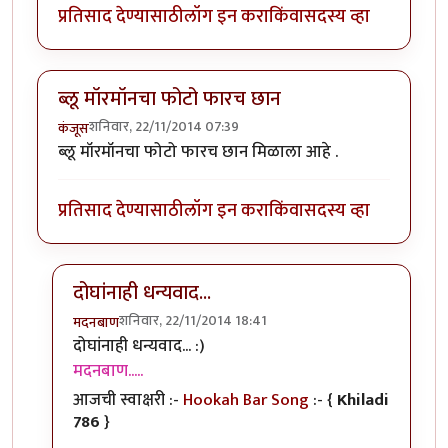
प्रतिसाद देण्यासाठी
लॉग इन करा
किंवा
सदस्य व्हा
ब्लू मॉरमॉनचा फोटो फारच छान
शनिवार, 22/11/2014 07:39
कंजूस
ब्लू मॉरमॉनचा फोटो फारच छान मिळाला आहे .
प्रतिसाद देण्यासाठी
लॉग इन करा
किंवा
सदस्य व्हा
दोघांनाही धन्यवाद...
शनिवार, 22/11/2014 18:41
मदनबाण
In reply to
ब्लू मॉरमॉनचा फोटो फारच छान
by
कंजूस
दोघांनाही धन्यवाद... :)
मदनबाण.....
आजची स्वाक्षरी :-
Hookah Bar Song
:- {
Khiladi
786
}