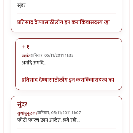
सुंदर
प्रतिसाद देण्यासाठी
लॉग इन करा
किंवा
सदस्य व्हा
+ १
शनिवार, 05/11/2011 11:35
प्रशांत
In reply to
सुंदर
by
जाई.
अगदि अगदि..
प्रतिसाद देण्यासाठी
लॉग इन करा
किंवा
सदस्य व्हा
सुंदर
शनिवार, 05/11/2011 11:07
सुधांशुनूलकर
फोटो फारच छान आलेत. लगे रहो....