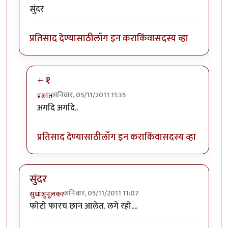
सुंदर
प्रतिसाद देण्यासाठी
लॉग इन करा
किंवा
सदस्य व्हा
+ १
शनिवार, 05/11/2011 11:35
प्रशांत
In reply to
सुंदर
by
जाई.
अगदि अगदि..
प्रतिसाद देण्यासाठी
लॉग इन करा
किंवा
सदस्य व्हा
सुंदर
शनिवार, 05/11/2011 11:07
सुधांशुनूलकर
फोटो फारच छान आलेत. लगे रहो....