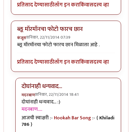
प्रतिसाद देण्यासाठी
लॉग इन करा
किंवा
सदस्य व्हा
ब्लू मॉरमॉनचा फोटो फारच छान
शनिवार, 22/11/2014 07:39
कंजूस
ब्लू मॉरमॉनचा फोटो फारच छान मिळाला आहे .
प्रतिसाद देण्यासाठी
लॉग इन करा
किंवा
सदस्य व्हा
दोघांनाही धन्यवाद...
शनिवार, 22/11/2014 18:41
मदनबाण
In reply to
ब्लू मॉरमॉनचा फोटो फारच छान
by
कंजूस
दोघांनाही धन्यवाद... :)
मदनबाण.....
आजची स्वाक्षरी :-
Hookah Bar Song
:- {
Khiladi
786
}