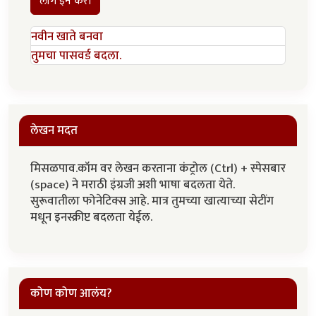
लॉग इन करा
नवीन खाते बनवा
तुमचा पासवर्ड बदला.
लेखन मदत
मिसळपाव.कॉम वर लेखन करताना कंट्रोल (Ctrl) + स्पेसबार
(space) ने मराठी इंग्रजी अशी भाषा बदलता येते.
सुरूवातीला फोनेटिक्स आहे. मात्र तुमच्या खात्याच्या सेटींग
मधून इनस्क्रीप्ट बदलता येईल.
कोण कोण आलंय?