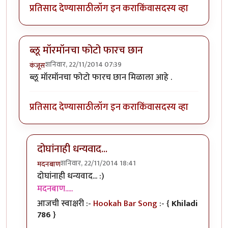
प्रतिसाद देण्यासाठी
लॉग इन करा
किंवा
सदस्य व्हा
ब्लू मॉरमॉनचा फोटो फारच छान
शनिवार, 22/11/2014 07:39
कंजूस
ब्लू मॉरमॉनचा फोटो फारच छान मिळाला आहे .
प्रतिसाद देण्यासाठी
लॉग इन करा
किंवा
सदस्य व्हा
दोघांनाही धन्यवाद...
शनिवार, 22/11/2014 18:41
मदनबाण
In reply to
ब्लू मॉरमॉनचा फोटो फारच छान
by
कंजूस
दोघांनाही धन्यवाद... :)
मदनबाण.....
आजची स्वाक्षरी :-
Hookah Bar Song
:- {
Khiladi
786
}