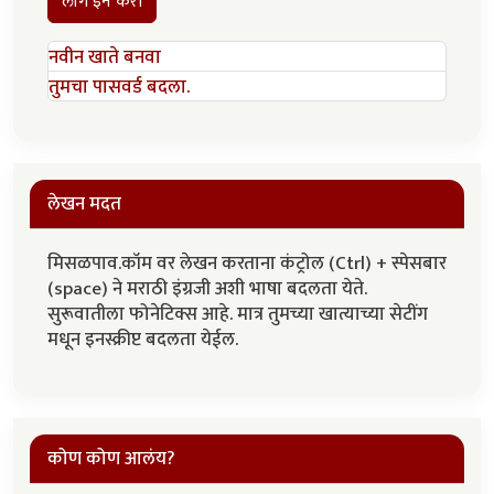
लॉग इन करा
नवीन खाते बनवा
तुमचा पासवर्ड बदला.
लेखन मदत
मिसळपाव.कॉम वर लेखन करताना कंट्रोल (Ctrl) + स्पेसबार
(space) ने मराठी इंग्रजी अशी भाषा बदलता येते.
सुरूवातीला फोनेटिक्स आहे. मात्र तुमच्या खात्याच्या सेटींग
मधून इनस्क्रीप्ट बदलता येईल.
कोण कोण आलंय?