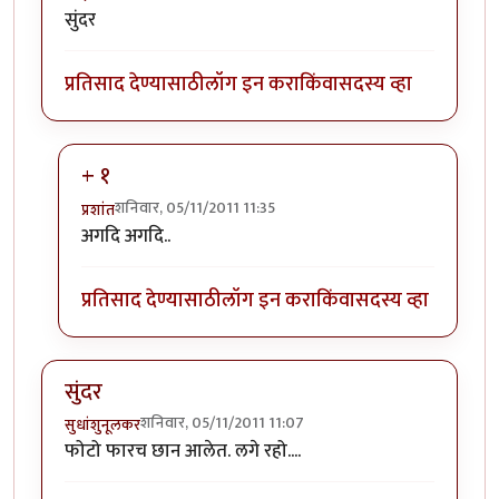
सुंदर
प्रतिसाद देण्यासाठी
लॉग इन करा
किंवा
सदस्य व्हा
+ १
शनिवार, 05/11/2011 11:35
प्रशांत
In reply to
सुंदर
by
जाई.
अगदि अगदि..
प्रतिसाद देण्यासाठी
लॉग इन करा
किंवा
सदस्य व्हा
सुंदर
शनिवार, 05/11/2011 11:07
सुधांशुनूलकर
फोटो फारच छान आलेत. लगे रहो....